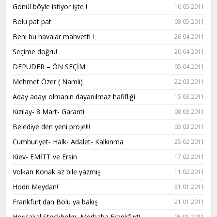
Gönül böyle istiyor işte !
10.05.2011
Bolu pat pat
03.05.2011
Beni bu havalar mahvetti !
26.04.2011
Seçime doğru!
20.04.2011
DEPUDER – ÖN SEÇİM
05.04.2011
Mehmet Özer ( Namlı)
22.03.2011
Aday adayı olmanın dayanılmaz hafifliği
15.03.2011
Kızılay- 8 Mart- Garanti
08.03.2011
Belediye den yeni proje!!!
03.03.2011
Cumhuriyet- Halk- Adalet- Kalkınma
25.02.2011
Kiev- EMİTT ve Ersin
17.02.2011
Volkan Konak az bile yazmış
11.02.2011
Hodri Meydan!
31.01.2011
Frankfurt'dan Bolu ya bakış
21.01.2011
Hoşçakal Stockholm, Merhaba Frankfurt!
05.01.2011