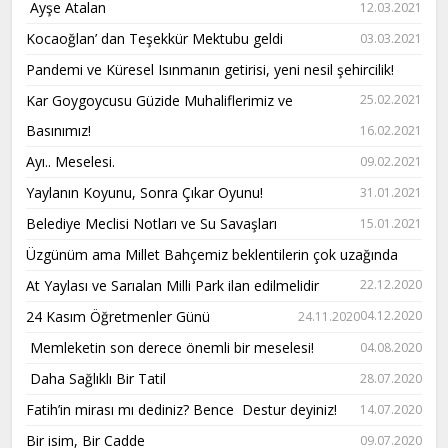
Ayşe Atalan
12.03.2021
Kocaoğlan’ dan Teşekkür Mektubu geldi
03.03.2021
Pandemi ve Küresel Isınmanın getirisi, yeni nesil şehircilik!
Kar Goygoycusu Güzide Muhaliflerimiz ve
25.02.2021
Basınımız!
16.02.2021
Ayı.. Meselesi.
09.02.2021
Yaylanın Koyunu, Sonra Çıkar Oyunu!
31.01.2021
Belediye Meclisi Notları ve Su Savaşları
15.01.2021
Üzgünüm ama Millet Bahçemiz beklentilerin çok uzağında
At Yaylası ve Sarıalan Milli Park ilan edilmelidir
22.12.2020
24 Kasım Öğretmenler Günü
04.12.2020
24.11.2020
Memleketin son derece önemli bir meselesi!
04.08.2020
Daha Sağlıklı Bir Tatil
28.07.2020
Fatih’in mirası mı dediniz? Bence Destur deyiniz!
14.07.2020
Bir isim, Bir Cadde
09.07.2020