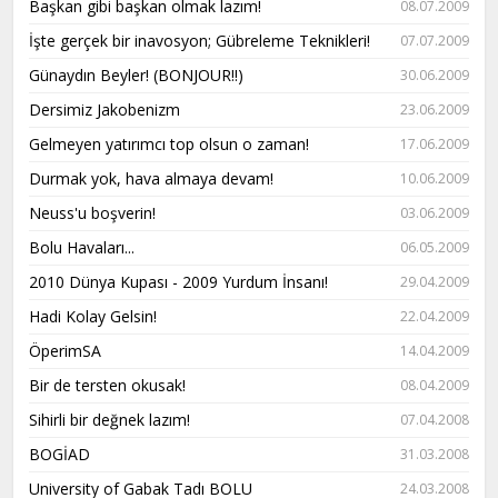
Başkan gibi başkan olmak lazım!
08.07.2009
İşte gerçek bir inavosyon; Gübreleme Teknikleri!
07.07.2009
Günaydın Beyler! (BONJOUR!!)
30.06.2009
Dersimiz Jakobenizm
23.06.2009
Gelmeyen yatırımcı top olsun o zaman!
17.06.2009
Durmak yok, hava almaya devam!
10.06.2009
Neuss'u boşverin!
03.06.2009
Bolu Havaları...
06.05.2009
2010 Dünya Kupası - 2009 Yurdum İnsanı!
29.04.2009
Hadi Kolay Gelsin!
22.04.2009
ÖperimSA
14.04.2009
Bir de tersten okusak!
08.04.2009
Sihirli bir değnek lazım!
07.04.2008
BOGİAD
31.03.2008
University of Gabak Tadı BOLU
24.03.2008