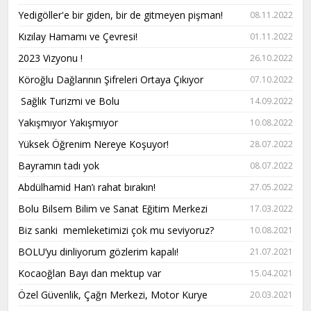
Yedigöller'e bir giden, bir de gitmeyen pişman!
08.11.2022
Kızılay Hamamı ve Çevresi!
01.11.2022
2023 Vizyonu !
26.10.2022
Köroğlu Dağlarının Şifreleri Ortaya Çıkıyor
07.10.2022
Sağlık Turizmi ve Bolu
14.09.2022
Yakışmıyor Yakışmıyor
10.08.2022
Yüksek Öğrenim Nereye Koşuyor!
28.07.2022
Bayramın tadı yok
08.07.2022
Abdülhamid Han’ı rahat bırakın!
27.05.2022
Bolu Bilsem Bilim ve Sanat Eğitim Merkezi
17.03.2022
Biz sanki memleketimizi çok mu seviyoruz?
10.08.2021
BOLU’yu dinliyorum gözlerim kapalı!
21.07.2021
Kocaoğlan Bayı dan mektup var
15.04.2021
Özel Güvenlik, Çağrı Merkezi, Motor Kurye
20.03.2021