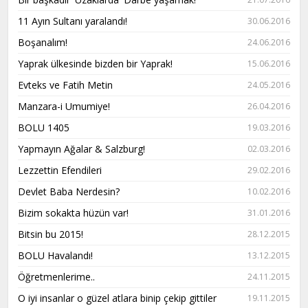
11 Ayın Sultanı yaralandı!
30.06.2016
Boşanalım!
24.06.2016
Yaprak ülkesinde bizden bir Yaprak!
15.06.2016
Evteks ve Fatih Metin
24.05.2016
Manzara-i Umumiye!
26.04.2016
BOLU 1405
19.03.2016
Yapmayın Ağalar & Salzburg!
02.03.2016
Lezzettin Efendileri
29.02.2016
Devlet Baba Nerdesin?
10.02.2016
Bizim sokakta hüzün var!
31.01.2016
Bitsin bu 2015!
28.12.2015
BOLU Havalandı!
13.12.2015
Öğretmenlerime..
24.11.2015
O iyi insanlar o güzel atlara binip çekip gittiler
19.11.2015