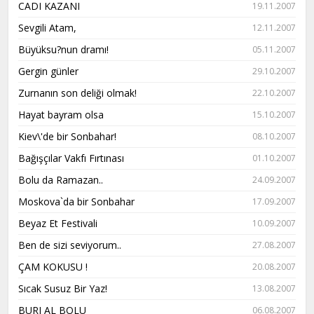
CADI KAZANI
19.11.2007
Sevgili Atam,
12.11.2007
Büyüksu?nun dramı!
05.11.2007
Gergin günler
29.10.2007
Zurnanın son deliği olmak!
22.10.2007
Hayat bayram olsa
15.10.2007
Kiev\'de bir Sonbahar!
08.10.2007
Bağışçılar Vakfı Fırtınası
01.10.2007
Bolu da Ramazan..
24.09.2007
Moskova`da bir Sonbahar
17.09.2007
Beyaz Et Festivali
10.09.2007
Ben de sizi seviyorum..
27.08.2007
ÇAM KOKUSU !
20.08.2007
Sıcak Susuz Bir Yaz!
13.08.2007
BURJ AL BOLU
06.08.2007