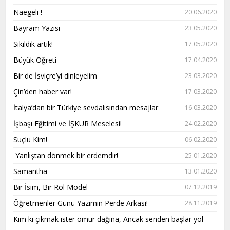
Naegeli !
20.06.2020
Bayram Yazısı
23.05.2020
Sıkıldık artık!
17.05.2020
Büyük Öğreti
17.04.2020
Bir de İsviçre’yi dinleyelim
23.03.2020
Çin’den haber var!
17.03.2020
İtalya’dan bir Türkiye sevdalısından mesajlar
16.03.2020
İşbaşı Eğitimi ve İŞKUR Meselesi!
24.02.2020
Suçlu Kim!
06.02.2020
Yanlıştan dönmek bir erdemdir!
25.01.2020
Samantha
13.01.2020
Bir İsim, Bir Rol Model
07.12.2019
Öğretmenler Günü Yazımın Perde Arkası!
28.11.2019
Kim ki çıkmak ister ömür dağına, Ancak senden başlar yol