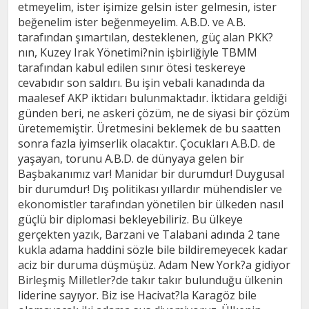
etmeyelim, ister işimize gelsin ister gelmesin, ister
beğenelim ister beğenmeyelim. A.B.D. ve A.B.
tarafından şımartılan, desteklenen, güç alan PKK?
nın, Kuzey Irak Yönetimi?nin işbirliğiyle TBMM
tarafından kabul edilen sınır ötesi teskereye
cevabıdır son saldırı. Bu işin vebali kanadında da
maalesef AKP iktidarı bulunmaktadır. İktidara geldiği
günden beri, ne askeri çözüm, ne de siyasi bir çözüm
üretememiştir. Üretmesini beklemek de bu saatten
sonra fazla iyimserlik olacaktır. Çocukları A.B.D. de
yaşayan, torunu A.B.D. de dünyaya gelen bir
Başbakanımız var! Manidar bir durumdur! Duygusal
bir durumdur! Dış politikası yıllardır mühendisler ve
ekonomistler tarafından yönetilen bir ülkeden nasıl
güçlü bir diplomasi bekleyebiliriz. Bu ülkeye
gerçekten yazık, Barzani ve Talabani adında 2 tane
kukla adama haddini sözle bile bildiremeyecek kadar
aciz bir duruma düşmüşüz. Adam New York?a gidiyor
Birleşmiş Milletler?de takır takır bulunduğu ülkenin
liderine sayıyor. Biz ise Hacivat?la Karagöz bile