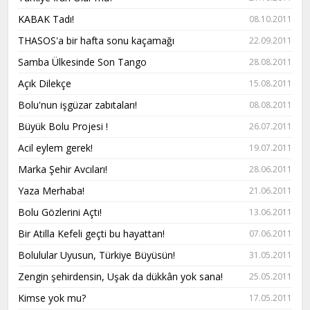
KABAK Tadı!
08.10.2011
THASOS'a bir hafta sonu kaçamağı
22.09.2011
Samba Ülkesinde Son Tango
28.08.2011
Açık Dilekçe
15.08.2011
Bolu'nun işgüzar zabıtaları!
08.08.2011
Büyük Bolu Projesi !
26.07.2011
Acil eylem gerek!
19.07.2011
Marka Şehir Avcıları!
28.06.2011
Yaza Merhaba!
21.06.2011
Bolu Gözlerini Açtı!
13.06.2011
Bir Atilla Kefeli geçti bu hayattan!
07.06.2011
Bolulular Uyusun, Türkiye Büyüsün!
31.05.2011
Zengin şehirdensin, Uşak da dükkân yok sana!
25.05.2011
Kimse yok mu?
17.05.2011