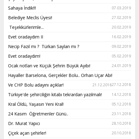
Sahaya İndik!!!
07.03.2019
Belediye Meclis Üyesi!
27.02.2019
Teşekkürlerimle...
20.02.2019
Evet oradaydım II
16.02.2019
Necip Fazıl mı ? Türkan Saylan mı ?
09.02.2019
Evet oradaydım!
05.02.2019
Ocak notları ve Küçük Şehrin Büyük Ayıbı!
24.01.2019
Hayaller Barselona, Gerçekler Bolu.. Orhan Uçar Abi!
Ve CHP Bolu adayını açıklar!
27.12.2018
21.12.2018
Türkiye'de şehirciliğin kitabı tekrardan yazılmalı!
14.12.2018
Kral Öldü, Yaşasın Yeni Kral!
05.12.2018
24 Kasım Öğretmenler Günü..
23.11.2018
Dr. Murat Yapıcı
28.10.2018
Çiçek açan şehirler!
20.10.2018