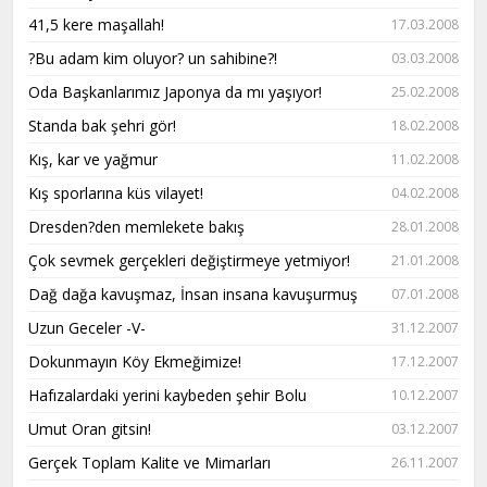
41,5 kere maşallah!
17.03.2008
?Bu adam kim oluyor? un sahibine?!
03.03.2008
Oda Başkanlarımız Japonya da mı yaşıyor!
25.02.2008
Standa bak şehri gör!
18.02.2008
Kış, kar ve yağmur
11.02.2008
Kış sporlarına küs vilayet!
04.02.2008
Dresden?den memlekete bakış
28.01.2008
Çok sevmek gerçekleri değiştirmeye yetmiyor!
21.01.2008
Dağ dağa kavuşmaz, İnsan insana kavuşurmuş
07.01.2008
Uzun Geceler -V-
31.12.2007
Dokunmayın Köy Ekmeğimize!
17.12.2007
Hafızalardaki yerini kaybeden şehir Bolu
10.12.2007
Umut Oran gitsin!
03.12.2007
Gerçek Toplam Kalite ve Mimarları
26.11.2007