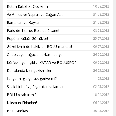
Bütün Kabahat Gözlerimin!
10.09.2012
Ve Vilnius ve Yaprak ve Çağan Ada!
31.08.2012
Ramazan ve Bayram!
21.08.2012
Paris de 1 tane, Bolu'da 2 tane!
08.08.2012
Popüler Kültür Gölcük'te!
25.07.2012
Güzel İzmir'de hakiki bir BOLU markası!
09.07.2012
Önde zeytin ağaçları arkasında yar
26.06.2012
Körfezin yeni yıldızı KATAR ve BOLUSPOR
09.06.2012
Dar alanda kısır çekişmeler!
26.05.2012
İleriye mi gidiyoruz, geriye mi?
11.05.2012
Sıcak bir hafta, Riyad'dan selamlar
02.05.2012
BOLU bırakılır mı?
18.04.2012
Niksar'ın Fidanları!
06.04.2012
Bolu Markası!
30.03.2012