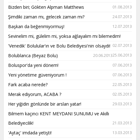
Bizden biri; Gökten Alpman Matthews
01.08.2013
Şimdiki zaman mı, gelecek zaman mı?
24.07.2013
Başkan da beğenmiyormuş!
12.07.2013
Sevinelim mi, gülelim mi, yoksa ağlayalım mı bilemedim!
'Venedik' Bolulular'ın ve Bolu Belediyesi'nin olsaydı!
02.07.2013
Bolublanca (Beyaz Bolu)
25.06.2013
20.06.2013
Boluspor'da yeni dönem!
07.06.2013
Yeni yönetime güveniyorum !
07.06.2013
Fark acaba nerede?
22.05.2013
Merak ediyorum, ACABA ?
02.05.2013
Her yiğidin gönlünde bir arslan yatar!
29.03.2013
Bilmem kaçıncı KENT MEYDANI SUNUMU ve Akıllı
Belediyecilik!
21.03.2013
'Aytaç' imdada yetişti!
13.03.2013