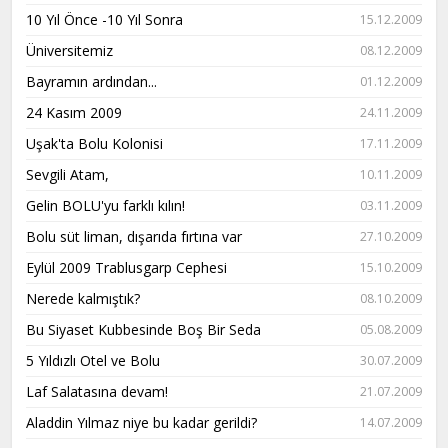
10 Yıl Önce -10 Yıl Sonra
15.12.2009
Üniversitemiz
08.12.2009
Bayramın ardından...
01.12.2009
24 Kasım 2009
24.11.2009
Uşak'ta Bolu Kolonisi
17.11.2009
Sevgili Atam,
10.11.2009
Gelin BOLU'yu farklı kılın!
03.11.2009
Bolu süt liman, dışarıda fırtına var
27.10.2009
Eylül 2009 Trablusgarp Cephesi
15.10.2009
Nerede kalmıştık?
08.10.2009
Bu Siyaset Kubbesinde Boş Bir Seda
05.08.2009
5 Yıldızlı Otel ve Bolu
30.07.2009
Laf Salatasına devam!
21.07.2009
Aladdin Yılmaz niye bu kadar gerildi?
14.07.2009