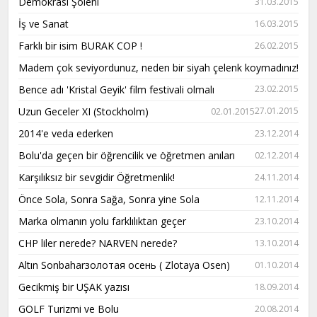
Demokrasi Şöleni
31.03.2015
İş ve Sanat
16.03.2015
Farklı bir isim BURAK COP !
26.02.2015
Madem çok seviyordunuz, neden bir siyah çelenk koymadınız!
Bence adı 'Kristal Geyik' film festivali olmalı
23.02.2015
Uzun Geceler XI (Stockholm)
27.01.2015
02.01.2015
2014'e veda ederken
23.12.2014
Bolu'da geçen bir öğrencilik ve öğretmen anıları
02.12.2014
Karşılıksız bir sevgidir Öğretmenlik!
24.11.2014
Önce Sola, Sonra Sağa, Sonra yine Sola
12.11.2014
Marka olmanın yolu farklılıktan geçer
23.10.2014
CHP liler nerede? NARVEN nerede?
13.10.2014
Altın Sonbaharзолотая осень ( Zlotaya Osen)
01.10.2014
Gecikmiş bir UŞAK yazısı
18.09.2014
GOLF Turizmi ve Bolu
20.08.2014