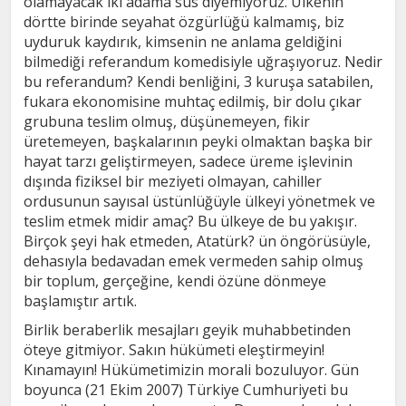
olamayacak iki adama sus diyemiyoruz. Ülkenin
dörtte birinde seyahat özgürlüğü kalmamış, biz
uyduruk kaydırık, kimsenin ne anlama geldiğini
bilmediği referandum komedisiyle uğraşıyoruz. Nedir
bu referandum? Kendi benliğini, 3 kuruşa satabilen,
fukara ekonomisine muhtaç edilmiş, bir dolu çıkar
grubuna teslim olmuş, düşünemeyen, fikir
üretemeyen, başkalarının peyki olmaktan başka bir
hayat tarzı geliştirmeyen, sadece üreme işlevinin
dışında fiziksel bir meziyeti olmayan, cahiller
ordusunun sayısal üstünlüğüyle ülkeyi yönetmek ve
teslim etmek midir amaç? Bu ülkeye de bu yakışır.
Birçok şeyi hak etmeden, Atatürk? ün öngörüsüyle,
dehasıyla bedavadan emek vermeden sahip olmuş
bir toplum, gerçeğine, kendi özüne dönmeye
başlamıştır artık.
Birlik beraberlik mesajları geyik muhabbetinden
öteye gitmiyor. Sakın hükümeti eleştirmeyin!
Kınamayın! Hükümetimizin morali bozuluyor. Gün
boyunca (21 Ekim 2007) Türkiye Cumhuriyeti bu