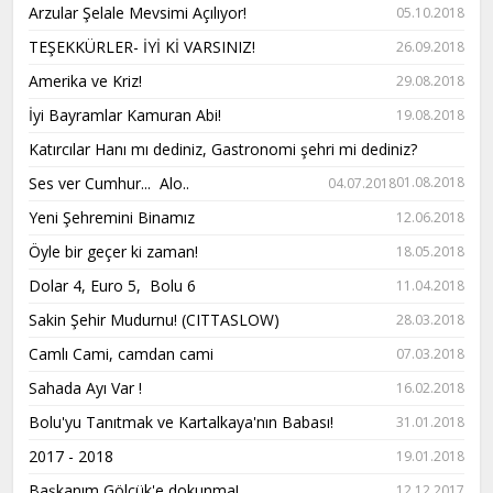
Arzular Şelale Mevsimi Açılıyor!
05.10.2018
TEŞEKKÜRLER- İYİ Kİ VARSINIZ!
26.09.2018
Amerika ve Kriz!
29.08.2018
İyi Bayramlar Kamuran Abi!
19.08.2018
Katırcılar Hanı mı dediniz, Gastronomi şehri mi dediniz?
Ses ver Cumhur... Alo..
01.08.2018
04.07.2018
Yeni Şehremini Binamız
12.06.2018
Öyle bir geçer ki zaman!
18.05.2018
Dolar 4, Euro 5, Bolu 6
11.04.2018
Sakin Şehir Mudurnu! (CITTASLOW)
28.03.2018
Camlı Cami, camdan cami
07.03.2018
Sahada Ayı Var !
16.02.2018
Bolu'yu Tanıtmak ve Kartalkaya'nın Babası!
31.01.2018
2017 - 2018
19.01.2018
Başkanım Gölcük'e dokunma!
12.12.2017