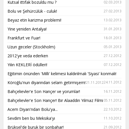
Kutsal ittifak bozuldu mu ?
02.03.2013
Bolu ve Şehürcülük - culuk!
27.02.2013
Beyaz etin karizma problemi!
13.02.2013
Yine yeniden Antalya!
31.01.2013
Frankfurt ve Fuar!
18.01.2013
Uzun geceler (Stockholm)
05.01.2013
2012'ye veda ederken
27.12.2012
Yılın KEKLERİ ödülleri!
07.12.2012
Eğitimin önünden 'Milli' kelimesi kaldırılmalı 'Siyasi' konmalı!
Köroğlu'nun diyarından selam getirmişem!
24.11.2012
21.11.2012
Bahçelievler'e Son Hançer ve yorumlar!
16.11.2012
Bahçelievler'e Son Hançer! Bir Alaaddin Yılmaz Filmi
05.11.2012
Acem Diyarı'ndan Bolu'ya...
22.10.2012
Sevdim ben bu Meksika'yı
11.10.2012
Brüksel'de buruk bir sonbahar!
21.09.2012