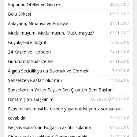
Kapanan Oteller ve Gerçek!
22.02.2017
Bolu Sirkesi
07.02.2017
Anlayana, Almanya ve Antalya!
24.01.2017
Mutlu muyum, Mutlu musun, Mutlu muyuz?
03.01.2017
Büyükşehire doğru!
16.12.2016
24 Kasım ve Herodot!
24.11.2016
Gururumuz Suat Çelen!
04.11.2016
Algıda Seçicilik ya da Bakmak ve Görmek!
17.10.2016
Şanzelize'ye asfalt olur mu?
11.10.2016
Şanzelize'nin Yolları Taştan Sen Çıkarttın Beni Baştan!
Olmamış Sn. Başkanım!
05.10.2016
08.09.2016
Esas mesele nasıl bir ülkede yaşamak istiyoruz sorusunun
cevabıdır
31.08.2016
Beşkavakalar'dan Boğaz'ın akıntılı sularına
01.08.2016
Bir başkadır 'Uzaklarda' Darbe yaşamak!
21.07.2016