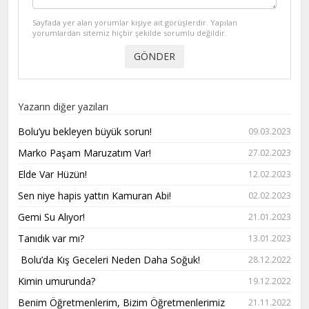
Sayfada yer alan yorumlar kişiye ait görüşlerdir. Yapılan
yorumlardan sitemiz hiçbir şekilde sorumlu değildir.
Yazarın diğer yazıları
Bolu’yu bekleyen büyük sorun!
09.03.2023
Marko Paşam Maruzatım Var!
27.02.2023
Elde Var Hüzün!
12.02.2023
Sen niye hapis yattın Kamuran Abi!
02.02.2023
Gemi Su Alıyor!
21.01.2023
Tanıdık var mı?
13.01.2023
Bolu’da Kış Geceleri Neden Daha Soğuk!
28.12.2022
Kimin umurunda?
19.12.2022
Benim Öğretmenlerim, Bizim Öğretmenlerimiz
21.11.2022