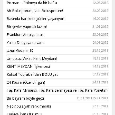
Poznan – Polonya da bir hafta
12.03.2012
Ah Bolusporum, vah Bolusporum!
28.02.2012
Basında hareketli günler yaşanıyor!
16.02.2012
Bir şeyler yapmak lazım!
31.01.2012
Frankfurt-Antalya arası
23.01.2012
Yalan Dünyaya devam!
09.01.2012
Uzun Geceler IX
28.12.2011
Umutsuz Vaka.. Kent Meydanı!
18.12.2011
KENT MEYDANI İşkencesi!
14.12.2011
Kutsal Topraklar'dan BOLU'ya..
07.12.2011
24 Kasım (Özel bir gün)
24.11.2011
Taş Kafa Mimarisi, Taş Kafa Sermayesi ve Taş Kafa Yönetimi
Bir bayram böyle geçti
15.11.2011
11.11.2011
Nedir bu siyah renk merakı!
27.10.2011
Türkiye İran Olur mu?
21.10.2011