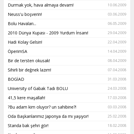
Durmak yok, hava almaya devam!
10.06.2009
Neuss'u boşverin!
03.06.2009
Bolu Havaları...
06.05.2009
2010 Dünya Kupası - 2009 Yurdum İnsanı!
29.04.2009
Hadi Kolay Gelsin!
22.04.2009
ÖperimSA
14.04.2009
Bir de tersten okusak!
08.04.2009
Sihirli bir değnek lazım!
07.04.2008
BOGİAD
31.03.2008
University of Gabak Tadı BOLU
24.03.2008
41,5 kere maşallah!
17.03.2008
?Bu adam kim oluyor? un sahibine?!
03.03.2008
Oda Başkanlarımız Japonya da mı yaşıyor!
25.02.2008
Standa bak şehri gör!
18.02.2008