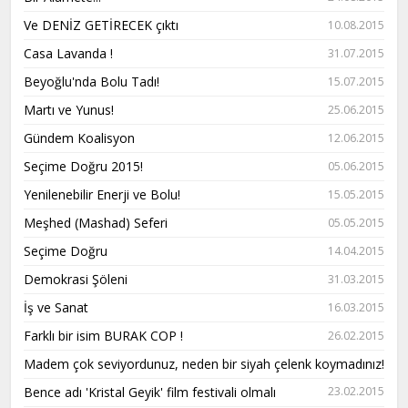
Ve DENİZ GETİRECEK çıktı
10.08.2015
Casa Lavanda !
31.07.2015
Beyoğlu'nda Bolu Tadı!
15.07.2015
Martı ve Yunus!
25.06.2015
Gündem Koalisyon
12.06.2015
Seçime Doğru 2015!
05.06.2015
Yenilenebilir Enerji ve Bolu!
15.05.2015
Meşhed (Mashad) Seferi
05.05.2015
Seçime Doğru
14.04.2015
Demokrasi Şöleni
31.03.2015
İş ve Sanat
16.03.2015
Farklı bir isim BURAK COP !
26.02.2015
Madem çok seviyordunuz, neden bir siyah çelenk koymadınız!
Bence adı 'Kristal Geyik' film festivali olmalı
23.02.2015