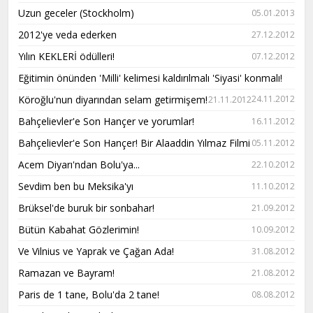
Uzun geceler (Stockholm)
05.01.2013
2012'ye veda ederken
27.12.2012
Yılın KEKLERİ ödülleri!
07.12.2012
Eğitimin önünden 'Milli' kelimesi kaldırılmalı 'Siyasi' konmalı!
Köroğlu'nun diyarından selam getirmişem!
24.11.2012
21.11.2012
Bahçelievler'e Son Hançer ve yorumlar!
16.11.2012
Bahçelievler'e Son Hançer! Bir Alaaddin Yılmaz Filmi
05.11.2012
Acem Diyarı'ndan Bolu'ya...
22.10.2012
Sevdim ben bu Meksika'yı
11.10.2012
Brüksel'de buruk bir sonbahar!
21.09.2012
Bütün Kabahat Gözlerimin!
10.09.2012
Ve Vilnius ve Yaprak ve Çağan Ada!
31.08.2012
Ramazan ve Bayram!
21.08.2012
Paris de 1 tane, Bolu'da 2 tane!
08.08.2012