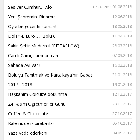
Ses ver Cumhur... Alo..
01.08.2018
04.07.2018
Yeni Şehremini Binamız
12.06.2018
Öyle bir geçer ki zaman!
18.05.2018
Dolar 4, Euro 5, Bolu 6
11.04.2018
Sakin Şehir Mudurnu! (CITTASLOW)
28.03.2018
Camlı Cami, camdan cami
07.03.2018
Sahada Ayı Var !
16.02.2018
Bolu'yu Tanıtmak ve Kartalkaya'nın Babası!
31.01.2018
2017 - 2018
19.01.2018
Başkanım Gölcük'e dokunma!
12.12.2017
24 Kasım Öğretmenler Günü
23.11.2017
Coffee & Chocolate
27.10.2017
Kalemizde iz bırakanlar
05.10.2017
Yaza veda ederken!
04.09.2017