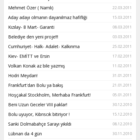
Mehmet Özer ( Namlı)
22.03.2011
Aday adayı olmanın dayanılmaz hafifliği
15.03.2011
Kızılay- 8 Mart- Garanti
08.03.2011
Belediye den yeni proje!!!
03.03.2011
Cumhuriyet- Halk- Adalet- Kalkınma
25.02.2011
Kiev- EMİTT ve Ersin
17.02.2011
Volkan Konak az bile yazmış
11.02.2011
Hodri Meydan!
31.01.2011
Frankfurt'dan Bolu ya bakış
21.01.2011
Hoşçakal Stockholm, Merhaba Frankfurt!
05.01.2011
Beni Uzun Geceler VIII paklar!
30.12.2010
Bolu uyuyor, Kıbrıscık bitiriyor !
15.12.2010
Sanki Dolmabahçe Sarayı yıkıldı
08.12.2010
Lübnan da 4 gün
30.11.2010