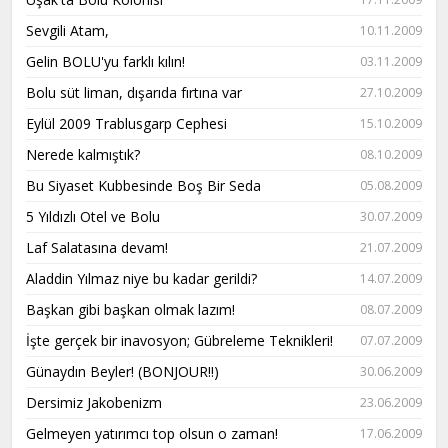
Sevgili Atam,
10.11.2009
Gelin BOLU'yu farklı kılın!
03.11.2009
Bolu süt liman, dışarıda fırtına var
27.10.2009
Eylül 2009 Trablusgarp Cephesi
15.10.2009
Nerede kalmıştık?
08.10.2009
Bu Siyaset Kubbesinde Boş Bir Seda
05.08.2009
5 Yıldızlı Otel ve Bolu
30.07.2009
Laf Salatasına devam!
21.07.2009
Aladdin Yılmaz niye bu kadar gerildi?
14.07.2009
Başkan gibi başkan olmak lazım!
08.07.2009
İşte gerçek bir inavosyon; Gübreleme Teknikleri!
07.07.2009
Günaydın Beyler! (BONJOUR!!)
30.06.2009
Dersimiz Jakobenizm
23.06.2009
Gelmeyen yatırımcı top olsun o zaman!
17.06.2009