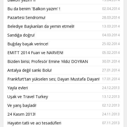
Bu da benim 'Balkon yazım' !
02.04.2014
Pazartesi Sendromu!
28.03.2014
Belediye Başkanları da yemin etmeli!
13.03.2014
Sandığa doğru!
04.03.2014
Buğday başak verince!
25.02.2014
EMITT 2014 Fuarı ve NARVEN!
05.02.2014
Bizden birisi; Profesör Emine Yıldız DOYRAN
30.01.2014
Antalya değil sanki Bolu!
27.01.2014
Frankfurt'tan yükselen ses; Dayan Mustafa Dayan!
17.01.2014
Yayla evleri
24.12.2013
Uşak ve Travel Turkey
13.12.2013
Ve yarış başladı!
02.12.2013
24 Kasım 2013!
24.11.2013
Hayatın tatlı ve acı tesadüfleri
07.11.2013