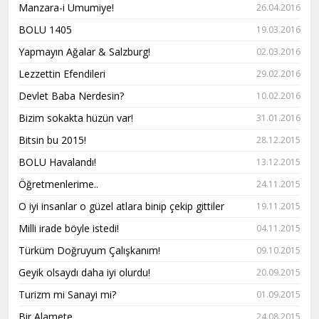
Manzara-i Umumiye!
26.04.2016
BOLU 1405
19.03.2016
Yapmayın Ağalar & Salzburg!
02.03.2016
Lezzettin Efendileri
29.02.2016
Devlet Baba Nerdesin?
10.02.2016
Bizim sokakta hüzün var!
31.01.2016
Bitsin bu 2015!
28.12.2015
BOLU Havalandı!
13.12.2015
Öğretmenlerime..
24.11.2015
O iyi insanlar o güzel atlara binip çekip gittiler
19.11.2015
Milli irade böyle istedi!
04.11.2015
Türküm Doğruyum Çalışkanım!
09.10.2015
Geyik olsaydı daha iyi olurdu!
20.09.2015
Turizm mi Sanayi mi?
01.09.2015
Bir Alamete...
24.08.2015