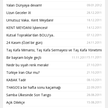
Yalan Dünyaya devam!
09.01.2012
Uzun Geceler IX
28.12.2011
Umutsuz Vaka.. Kent Meydanı!
18.12.2011
KENT MEYDANI İşkencesi!
14.12.2011
Kutsal Topraklar'dan BOLU'ya..
07.12.2011
24 Kasım (Özel bir gün)
24.11.2011
Taş Kafa Mimarisi, Taş Kafa Sermayesi ve Taş Kafa Yönetimi
Bir bayram böyle geçti
15.11.2011
11.11.2011
Nedir bu siyah renk merakı!
27.10.2011
Türkiye İran Olur mu?
21.10.2011
KABAK Tadı!
08.10.2011
THASOS'a bir hafta sonu kaçamağı
22.09.2011
Samba Ülkesinde Son Tango
28.08.2011
Açık Dilekçe
15.08.2011