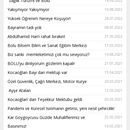
Sağlık Turizmi ve Bolu
14.09.2022
Yakışmıyor Yakışmıyor
10.08.2022
Yüksek Öğrenim Nereye Koşuyor!
28.07.2022
Bayramın tadı yok
08.07.2022
Abdülhamid Han’ı rahat bırakın!
27.05.2022
Bolu Bilsem Bilim ve Sanat Eğitim Merkezi
17.03.2022
Biz sanki memleketimizi çok mu seviyoruz?
10.08.2021
BOLU’yu dinliyorum gözlerim kapalı!
21.07.2021
Kocaoğlan Bayı dan mektup var
15.04.2021
Özel Güvenlik, Çağrı Merkezi, Motor Kurye
20.03.2021
Ayşe Atalan
12.03.2021
Kocaoğlan’ dan Teşekkür Mektubu geldi
03.03.2021
Pandemi ve Küresel Isınmanın getirisi, yeni nesil şehircilik!
Kar Goygoycusu Güzide Muhaliflerimiz ve
25.02.2021
Basınımız!
16.02.2021