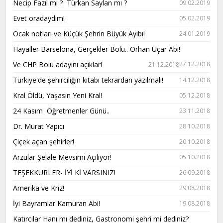
Necip Fazıl mı ? Türkan Saylan mı ?
09.02.2019
Evet oradaydım!
05.02.2019
Ocak notları ve Küçük Şehrin Büyük Ayıbı!
24.01.2019
Hayaller Barselona, Gerçekler Bolu.. Orhan Uçar Abi!
Ve CHP Bolu adayını açıklar!
27.12.2018
21.12.2018
Türkiye'de şehirciliğin kitabı tekrardan yazılmalı!
14.12.2018
Kral Öldü, Yaşasın Yeni Kral!
05.12.2018
24 Kasım Öğretmenler Günü..
23.11.2018
Dr. Murat Yapıcı
28.10.2018
Çiçek açan şehirler!
20.10.2018
Arzular Şelale Mevsimi Açılıyor!
05.10.2018
TEŞEKKÜRLER- İYİ Kİ VARSINIZ!
26.09.2018
Amerika ve Kriz!
29.08.2018
İyi Bayramlar Kamuran Abi!
19.08.2018
Katırcılar Hanı mı dediniz, Gastronomi şehri mi dediniz?