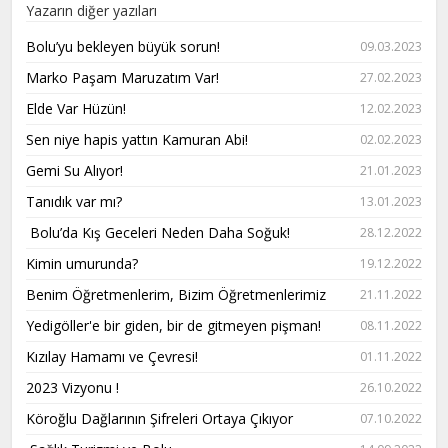
Yazarın diğer yazıları
Bolu’yu bekleyen büyük sorun!
09.03.2023
Marko Paşam Maruzatım Var!
27.02.2023
Elde Var Hüzün!
12.02.2023
Sen niye hapis yattın Kamuran Abi!
02.02.2023
Gemi Su Alıyor!
21.01.2023
Tanıdık var mı?
13.01.2023
Bolu’da Kış Geceleri Neden Daha Soğuk!
28.12.2022
Kimin umurunda?
19.12.2022
Benim Öğretmenlerim, Bizim Öğretmenlerimiz
21.11.2022
Yedigöller'e bir giden, bir de gitmeyen pişman!
08.11.2022
Kızılay Hamamı ve Çevresi!
01.11.2022
2023 Vizyonu !
26.10.2022
Köroğlu Dağlarının Şifreleri Ortaya Çıkıyor
07.10.2022