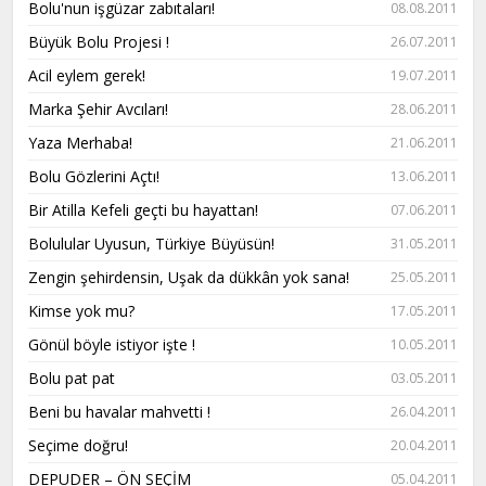
Bolu'nun işgüzar zabıtaları!
08.08.2011
Büyük Bolu Projesi !
26.07.2011
Acil eylem gerek!
19.07.2011
Marka Şehir Avcıları!
28.06.2011
Yaza Merhaba!
21.06.2011
Bolu Gözlerini Açtı!
13.06.2011
Bir Atilla Kefeli geçti bu hayattan!
07.06.2011
Bolulular Uyusun, Türkiye Büyüsün!
31.05.2011
Zengin şehirdensin, Uşak da dükkân yok sana!
25.05.2011
Kimse yok mu?
17.05.2011
Gönül böyle istiyor işte !
10.05.2011
Bolu pat pat
03.05.2011
Beni bu havalar mahvetti !
26.04.2011
Seçime doğru!
20.04.2011
DEPUDER – ÖN SEÇİM
05.04.2011