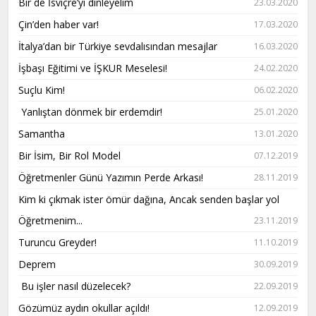
Bir de İsviçre’yi dinleyelim
23.03.2020
Çin’den haber var!
17.03.2020
İtalya’dan bir Türkiye sevdalısından mesajlar
16.03.2020
İşbaşı Eğitimi ve İŞKUR Meselesi!
24.02.2020
Suçlu Kim!
06.02.2020
Yanlıştan dönmek bir erdemdir!
25.01.2020
Samantha
13.01.2020
Bir İsim, Bir Rol Model
07.12.2019
Öğretmenler Günü Yazımın Perde Arkası!
28.11.2019
Kim ki çıkmak ister ömür dağına, Ancak senden başlar yol
Öğretmenim...
23.11.2019
Turuncu Greyder!
11.10.2019
Deprem
30.09.2019
Bu işler nasıl düzelecek?
22.09.2019
Gözümüz aydın okullar açıldı!
12.09.2019