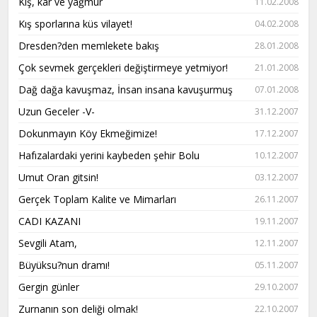
Kış, kar ve yağmur
11.02.2008
Kış sporlarına küs vilayet!
04.02.2008
Dresden?den memlekete bakış
28.01.2008
Çok sevmek gerçekleri değiştirmeye yetmiyor!
21.01.2008
Dağ dağa kavuşmaz, İnsan insana kavuşurmuş
07.01.2008
Uzun Geceler -V-
31.12.2007
Dokunmayın Köy Ekmeğimize!
17.12.2007
Hafızalardaki yerini kaybeden şehir Bolu
10.12.2007
Umut Oran gitsin!
03.12.2007
Gerçek Toplam Kalite ve Mimarları
26.11.2007
CADI KAZANI
19.11.2007
Sevgili Atam,
12.11.2007
Büyüksu?nun dramı!
05.11.2007
Gergin günler
29.10.2007
Zurnanın son deliği olmak!
22.10.2007