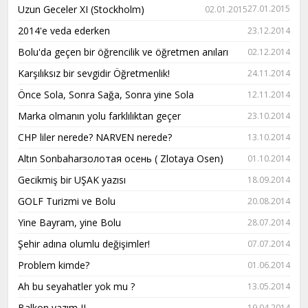
Uzun Geceler XI (Stockholm)
27.01.2015
02.01.2015
2014'e veda ederken
23.12.2014
Bolu'da geçen bir öğrencilik ve öğretmen anıları
02.12.2014
Karşılıksız bir sevgidir Öğretmenlik!
24.11.2014
Önce Sola, Sonra Sağa, Sonra yine Sola
12.11.2014
Marka olmanın yolu farklılıktan geçer
23.10.2014
CHP liler nerede? NARVEN nerede?
13.10.2014
Altın Sonbaharзолотая осень ( Zlotaya Osen)
01.10.2014
Gecikmiş bir UŞAK yazısı
18.09.2014
GOLF Turizmi ve Bolu
20.08.2014
Yine Bayram, yine Bolu
28.07.2014
Şehir adına olumlu değişimler!
07.07.2014
Problem kimde?
01.06.2014
Ah bu seyahatler yok mu ?
13.05.2014
Balkon yazım II
19.04.2014