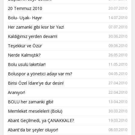
20 Temmuz 2010
20.07.2010
Bolu- Uşak- Hayır
14.07.2010
Her zamanki gibi kısır bir Yaz!
07.07.2010
Kaldığımız yerden devam!
30.06.2010
Teşekkür ve Özür
09.06.2010
Nerde Kalmıştık?
26.05.2010
Bolu usulü lakırtılar!
11.05.2010
Boluspor a yönetici adayı var mı?
04.05.2010
Birisi Özel İdare'ye dur desin!
27.04.2010
Aranıyor!
22.04.2010
BOLU her zamanki gibi!
13.04.2010
Memleket meseleleri! (Bolu)
30.03.2010
Abant Geçilmedi, ya ÇANAKKALE?
19.03.2010
Abant'da bir şeyler oluyor!
08.03.2010