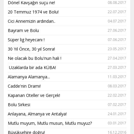
Dönel Kavşağın suçu ne!
08.08.2017
20 Temmuz 1974 ve Bolu!
22.07.2017
Cici Annemizin ardından..
04.07.2017
Bayram ve Bolu
27.06.2017
Süper lig heyecanı !
07.06.2017
30 Yıl Önce, 30 yıl Sonra!
23.05.2017
Ne olacak bu Bolu'nun hali !
27.04.2017
Uzaklarda bir ada KÜBA!
27.03.2017
Alamanya Alamanya...
11.03.2017
Cadde'nin Dramı!
08.03.2017
Kapanan Oteller ve Gerçek!
22.02.2017
Bolu Sirkesi
07.02.2017
Anlayana, Almanya ve Antalya!
24.01.2017
Mutlu muyum, Mutlu musun, Mutlu muyuz?
03.01.2017
Büyükşehire doğru!
16.12.2016