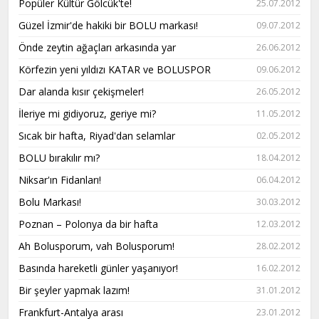
Popüler Kültür Gölcük'te!
25.07.2012
Güzel İzmir'de hakiki bir BOLU markası!
09.07.2012
Önde zeytin ağaçları arkasında yar
26.06.2012
Körfezin yeni yıldızı KATAR ve BOLUSPOR
09.06.2012
Dar alanda kısır çekişmeler!
26.05.2012
İleriye mi gidiyoruz, geriye mi?
11.05.2012
Sıcak bir hafta, Riyad'dan selamlar
02.05.2012
BOLU bırakılır mı?
18.04.2012
Niksar'ın Fidanları!
06.04.2012
Bolu Markası!
30.03.2012
Poznan – Polonya da bir hafta
12.03.2012
Ah Bolusporum, vah Bolusporum!
28.02.2012
Basında hareketli günler yaşanıyor!
16.02.2012
Bir şeyler yapmak lazım!
31.01.2012
Frankfurt-Antalya arası
23.01.2012