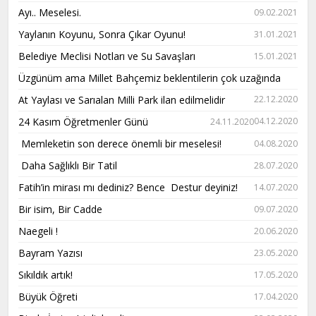
Ayı.. Meselesi.
09.02.2021
Yaylanın Koyunu, Sonra Çıkar Oyunu!
31.01.2021
Belediye Meclisi Notları ve Su Savaşları
15.01.2021
Üzgünüm ama Millet Bahçemiz beklentilerin çok uzağında
At Yaylası ve Sarıalan Milli Park ilan edilmelidir
22.12.2020
24 Kasım Öğretmenler Günü
04.12.2020
24.11.2020
Memleketin son derece önemli bir meselesi!
04.08.2020
Daha Sağlıklı Bir Tatil
28.07.2020
Fatih’in mirası mı dediniz? Bence Destur deyiniz!
14.07.2020
Bir isim, Bir Cadde
09.07.2020
Naegeli !
20.06.2020
Bayram Yazısı
23.05.2020
Sıkıldık artık!
17.05.2020
Büyük Öğreti
17.04.2020