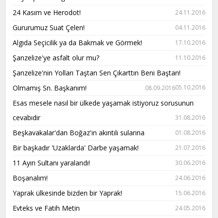
24 Kasım ve Herodot!
24.11.2016
Gururumuz Suat Çelen!
04.11.2016
Algıda Seçicilik ya da Bakmak ve Görmek!
17.10.2016
Şanzelize'ye asfalt olur mu?
11.10.2016
Şanzelize'nin Yolları Taştan Sen Çıkarttın Beni Baştan!
Olmamış Sn. Başkanım!
05.10.2016
08.09.2016
Esas mesele nasıl bir ülkede yaşamak istiyoruz sorusunun
cevabıdır
31.08.2016
Beşkavakalar'dan Boğaz'ın akıntılı sularına
01.08.2016
Bir başkadır 'Uzaklarda' Darbe yaşamak!
21.07.2016
11 Ayın Sultanı yaralandı!
30.06.2016
Boşanalım!
24.06.2016
Yaprak ülkesinde bizden bir Yaprak!
15.06.2016
Evteks ve Fatih Metin
24.05.2016