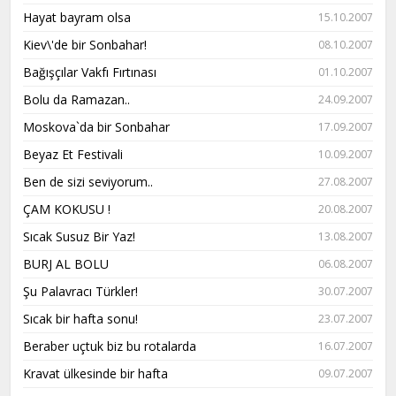
Hayat bayram olsa
15.10.2007
Kiev\'de bir Sonbahar!
08.10.2007
Bağışçılar Vakfı Fırtınası
01.10.2007
Bolu da Ramazan..
24.09.2007
Moskova`da bir Sonbahar
17.09.2007
Beyaz Et Festivali
10.09.2007
Ben de sizi seviyorum..
27.08.2007
ÇAM KOKUSU !
20.08.2007
Sıcak Susuz Bir Yaz!
13.08.2007
BURJ AL BOLU
06.08.2007
Şu Palavracı Türkler!
30.07.2007
Sıcak bir hafta sonu!
23.07.2007
Beraber uçtuk biz bu rotalarda
16.07.2007
Kravat ülkesinde bir hafta
09.07.2007