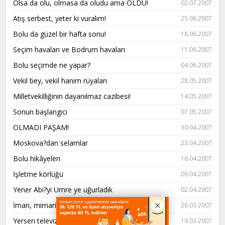
Olsa da olu, olmasa da oludu ama OLDU!
02.07.2007
Atış serbest, yeter ki vuralım!
25.06.2007
Bolu da güzel bir hafta sonu!
18.06.2007
Seçim havaları ve Bodrum havaları
11.06.2007
Bolu seçimde ne yapar?
04.06.2007
Vekil bey, vekil hanım rüyaları
28.05.2007
Milletvekilliğinin dayanılmaz cazibesi!
14.05.2007
Sonun başlangıcı
07.05.2007
OLMADI PAŞAM!
30.04.2007
Moskova?dan selamlar
23.04.2007
Bolu hikâyeleri
16.04.2007
İşletme körlüğü
09.04.2007
Yener Abi?yi Umre ye uğurladık
02.04.2007
İmari, mimari, istismari durumlar!
26.03.2007
Yersen televizyonculuğu olmasın !
19.03.2007