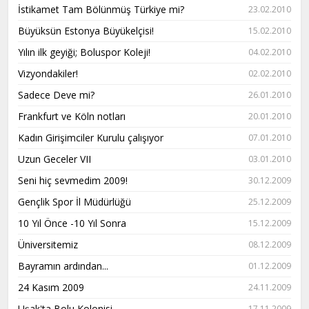
İstikamet Tam Bölünmüş Türkiye mi?
23.02.2010
Büyüksün Estonya Büyükelçisi!
15.02.2010
Yılın ilk geyiği; Boluspor Koleji!
04.02.2010
Vizyondakiler!
02.02.2010
Sadece Deve mi?
26.01.2010
Frankfurt ve Köln notları
20.01.2010
Kadın Girişimciler Kurulu çalışıyor
07.01.2010
Uzun Geceler VII
03.01.2010
Seni hiç sevmedim 2009!
30.12.2009
Gençlik Spor İl Müdürlüğü
25.12.2009
10 Yıl Önce -10 Yıl Sonra
15.12.2009
Üniversitemiz
08.12.2009
Bayramın ardından...
01.12.2009
24 Kasım 2009
24.11.2009
Uşak'ta Bolu Kolonisi
17.11.2009