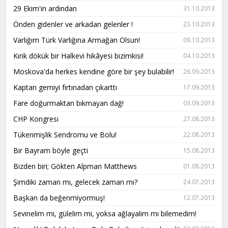
29 Ekim'in ardından
31.10.2013
Önden gidenler ve arkadan gelenler !
23.10.2013
Varlığım Türk Varlığına Armağan Olsun!
09.10.2013
Kırık dökük bir Halkevi hikâyesi bizimkisi!
04.10.2013
Moskova'da herkes kendine göre bir şey bulabilir!
26.09.2013
Kaptan gemiyi fırtınadan çıkarttı
17.09.2013
Fare doğurmaktan bıkmayan dağ!
03.09.2013
CHP Kongresi
27.08.2013
Tükenmişlik Sendromu ve Bolu!
22.08.2013
Bir Bayram böyle geçti
15.08.2013
Bizden biri; Gökten Alpman Matthews
01.08.2013
Şimdiki zaman mı, gelecek zaman mı?
24.07.2013
Başkan da beğenmiyormuş!
12.07.2013
Sevinelim mi, gülelim mi, yoksa ağlayalım mı bilemedim!