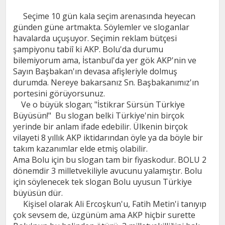
Seçime 10 gün kala seçim arenasında heyecan
günden güne artmakta. Söylemler ve sloganlar
havalarda uçuşuyor. Seçimin reklam bütçesi
şampiyonu tabiî ki AKP. Bolu'da durumu
bilemiyorum ama, İstanbul'da yer gök AKP'nin ve
Sayın Başbakan'ın devasa afişleriyle dolmuş
durumda. Nereye bakarsanız Sn. Başbakanımız'ın
portesini görüyorsunuz.
Ve o büyük slogan; "İstikrar Sürsün Türkiye
Büyüsün!" Bu slogan belki Türkiye'nin birçok
yerinde bir anlam ifade edebilir. Ülkenin birçok
vilayeti 8 yıllık AKP iktidarından öyle ya da böyle bir
takım kazanımlar elde etmiş olabilir.
Ama Bolu için bu slogan tam bir fiyaskodur. BOLU 2
dönemdir 3 milletvekiliyle avucunu yalamıştır. Bolu
için söylenecek tek slogan Bolu uyusun Türkiye
büyüsün dür.
Kişisel olarak Ali Ercoşkun'u, Fatih Metin'i tanıyıp
çok sevsem de, üzgünüm ama AKP hiçbir surette