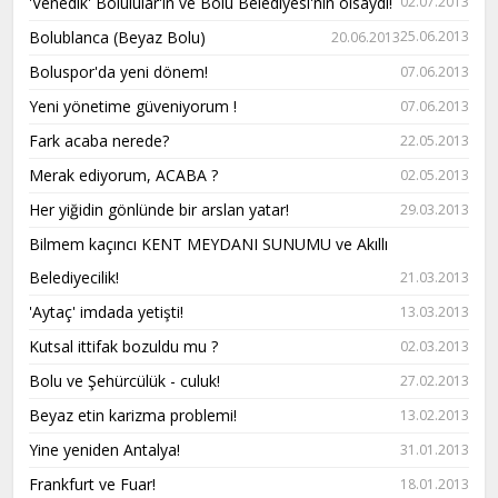
'Venedik' Bolulular'ın ve Bolu Belediyesi'nin olsaydı!
02.07.2013
Bolublanca (Beyaz Bolu)
25.06.2013
20.06.2013
Boluspor'da yeni dönem!
07.06.2013
Yeni yönetime güveniyorum !
07.06.2013
Fark acaba nerede?
22.05.2013
Merak ediyorum, ACABA ?
02.05.2013
Her yiğidin gönlünde bir arslan yatar!
29.03.2013
Bilmem kaçıncı KENT MEYDANI SUNUMU ve Akıllı
Belediyecilik!
21.03.2013
'Aytaç' imdada yetişti!
13.03.2013
Kutsal ittifak bozuldu mu ?
02.03.2013
Bolu ve Şehürcülük - culuk!
27.02.2013
Beyaz etin karizma problemi!
13.02.2013
Yine yeniden Antalya!
31.01.2013
Frankfurt ve Fuar!
18.01.2013