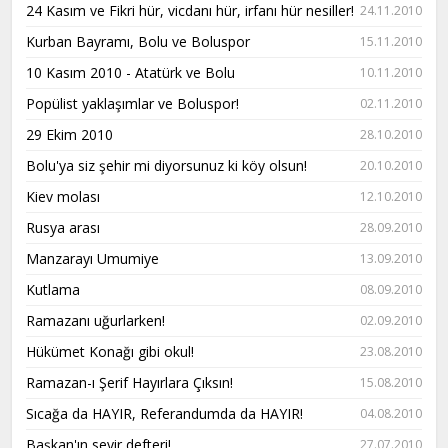
24 Kasım ve Fikri hür, vicdanı hür, irfanı hür nesiller!
24.11.2010
Kurban Bayramı, Bolu ve Boluspor
15.11.2010
10 Kasım 2010 - Atatürk ve Bolu
10.11.2010
Popülist yaklaşımlar ve Boluspor!
02.11.2010
29 Ekim 2010
28.10.2010
Bolu'ya siz şehir mi diyorsunuz ki köy olsun!
20.10.2010
Kiev molası
12.10.2010
Rusya arası
28.09.2010
Manzarayı Umumiye
13.09.2010
Kutlama
08.09.2010
Ramazanı uğurlarken!
02.09.2010
Hükümet Konağı gibi okul!
23.08.2010
Ramazan-ı Şerif Hayırlara Çıksın!
15.08.2010
Sıcağa da HAYIR, Referandumda da HAYIR!
04.08.2010
Başkan'ın seyir defteri!
27.07.2010