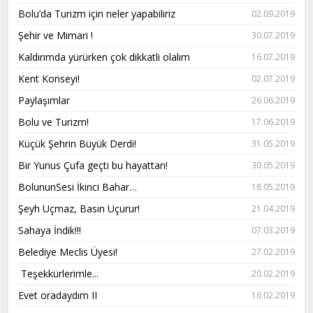
Bolu’da Turizm için neler yapabiliriz
02.09.2019
Şehir ve Mimari !
30.07.2019
Kaldırımda yürürken çok dikkatli olalım
16.07.2019
Kent Konseyi!
02.07.2019
Paylaşımlar
26.06.2019
Bolu ve Turizm!
17.06.2019
Küçük Şehrin Büyük Derdi!
31.05.2019
Bir Yunus Çufa geçti bu hayattan!
30.05.2019
BolununSesi İkinci Bahar…
18.05.2019
Şeyh Uçmaz, Basın Uçurur!
21.04.2019
Sahaya İndik!!!
07.03.2019
Belediye Meclis Üyesi!
27.02.2019
Teşekkürlerimle...
20.02.2019
Evet oradaydım II
16.02.2019