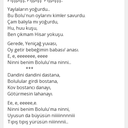
Pışşpışş, Pışpışş Pışpışşş..
Yaylaların yoğurdu...
Bu Bolu'nun oylarını kimler savurdu.
Çam balıyla mı yoğurdu,
Hu, huu kuşu,
Ben çıkmam Hisar yokuşu.
Gerede, Yeniçağ yuvası,
Oy getir bebeğimin babası/ anası.
E, e, eeeeeee, eeee
Ninni benim Bolulu'ma ninni...
***
Dandini dandini dastana,
Bolulular girdi bostana,
Kov bostancı danayı,
Götürmesin lahanayı.
Ee, e, eeeee,e.
Ninni benim Bolulu'ma ninni,
Uyusun da büyüsün niiiiinnnniii
Tıpış tıpış yürüsün niiinnnii...