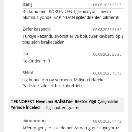
ilteriş
06.08.2026 23:03
Bu konu beni KÖKÜNDEN ilgilendiriyor. Tavrım
olumsuz yönde. SAPINDAN ilgilendirenleri bilmem!!!
Zafer kazandık
06.08.2026 21:30
Türkiye kazandı, siyonistler ve bölücüler kaybetti. tıpış
tıpış silah bırakacaklar.
İsa
06.08.2026 20:36
Kökünden mi?!
3Hilal
06.08.2026 18:13
biz bunun için oy vermedik Milliyetçi Hareket
Partisine. ailecek bizi kahrettiniz.
TEKNOFEST Heyecanı BAİBÜ'de! Rektör Yiğit Çalışmaları
Yerinde İnceledi
İlgili haberi göster
abooooooo
08.08.2026 14:42
Afferim gençler sizlerle her zaman gurur duyuyoruz.