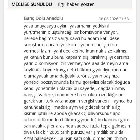
MECLİSE SUNULDU
İlgili haberi göster
Barış Dolu Anadolu
08.08.2026 21:58
yasa anayasaya aykırı. yasamanın yetkisini
yürütmenin oluşturacağı bir komisyona veriyor.
nerede bağımsız yargı. savcı bu adam katil dese
soruşturma açamıyor komisyonun suç için izin
vermesi lazım. yani dediklerine inanmak size kalmış.
ya kanun bunu bunu kapsam dışı bırakmış iyi dersiniz
yarın o komisyon izin vermeyince aaa demeyin ama
köylünüz köyde kavga etti hüküm giydi diye memur
olamayacak ama dağdaki terörist yarın başınıza
yönetici pozisyonunda kamu görevlisi olacak doğuda
kendi yönetimleri olacak bu sayede,, dağdan inmiş
barışçıl valilere, müdürlere hazır olun. özerkliğe ne
gerek var.. türk vatandaşının vergisi varken.... ayrıca bu
kanundaki ilgili madde aym ye gidecek tarihle ilgili
kısmın iptali ile apoda çıkacak :) biliyorsunuz apo
adam öldürmeden hüküm giymedi :) bu kanuna göre
salınacak kişiler arasında sadece fazla tepki gelmesin
diye ufak bir 2005 tarih pürüzü var şimdilik onu da
AYM halledecek... bu işin sağı solu olmadığını tbmm