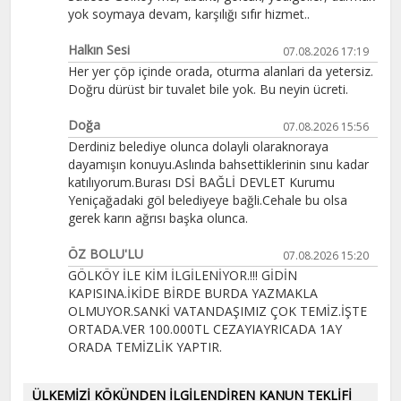
yok soymaya devam, karşılığı sıfır hizmet..
Halkın Sesi
07.08.2026 17:19
Her yer çöp içinde orada, oturma alanlari da yetersiz.
Doğru dürüst bir tuvalet bile yok. Bu neyin ücreti.
Doğa
07.08.2026 15:56
Derdiniz belediye olunca dolayli olaraknoraya
dayamışın konuyu.Aslında bahsettiklerinin sınu kadar
katılıyorum.Burası DSİ BAĞLİ DEVLET Kurumu
Yeniçağadaki göl belediyeye bağli.Cehale bu olsa
gerek karın ağrısı başka olunca.
ÖZ BOLU'LU
07.08.2026 15:20
GÖLKÖY İLE KİM İLGİLENİYOR.!!! GİDİN
KAPISINA.İKİDE BİRDE BURDA YAZMAKLA
OLMUYOR.SANKİ VATANDAŞIMIZ ÇOK TEMİZ.İŞTE
ORTADA.VER 100.000TL CEZAYIAYRICADA 1AY
ORADA TEMİZLİK YAPTIR.
ÜLKEMİZİ KÖKÜNDEN İLGİLENDİREN KANUN TEKLİFİ