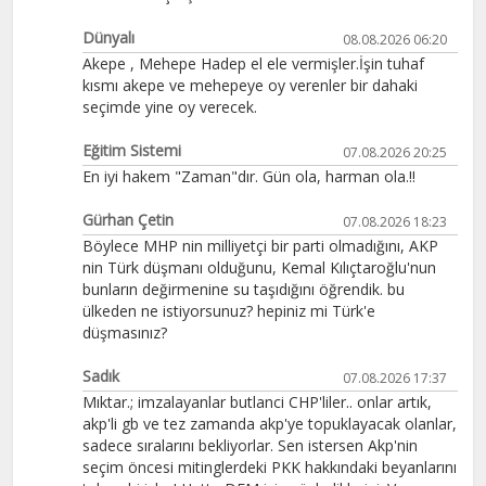
Dünyalı
08.08.2026 06:20
Akepe , Mehepe Hadep el ele vermişler.İşin tuhaf
kısmı akepe ve mehepeye oy verenler bir dahaki
seçimde yine oy verecek.
Eğitim Sistemi
07.08.2026 20:25
En iyi hakem "Zaman"dır. Gün ola, harman ola.!!
Gürhan Çetin
07.08.2026 18:23
Böylece MHP nin milliyetçi bir parti olmadığını, AKP
nin Türk düşmanı olduğunu, Kemal Kılıçtaroğlu'nun
bunların değirmenine su taşıdığını öğrendik. bu
ülkeden ne istiyorsunuz? hepiniz mi Türk'e
düşmasınız?
Sadık
07.08.2026 17:37
Mıktar.; imzalayanlar butlanci CHP'liler.. onlar artık,
akp'li gb ve tez zamanda akp'ye topuklayacak olanlar,
sadece sıralarını bekliyorlar. Sen istersen Akp'nin
seçim öncesi mitinglerdeki PKK hakkındaki beyanlarını