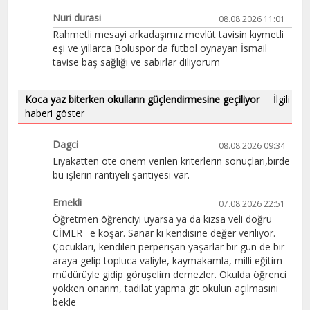
Nuri durasi
08.08.2026 11:01
Rahmetli mesayi arkadaşımız mevlüt tavisin kıymetli
eşi ve yıllarca Boluspor'da futbol oynayan İsmail
tavise baş sağlığı ve sabırlar diliyorum
Koca yaz biterken okulların güçlendirmesine geçiliyor
İlgili
haberi göster
Dagci
08.08.2026 09:34
Liyakatten öte önem verilen kriterlerin sonuçları,birde
bu işlerin rantiyeli şantiyesi var.
Emekli
07.08.2026 22:51
Öğretmen öğrenciyi uyarsa ya da kızsa veli doğru
CİMER ' e koşar. Sanar ki kendisine değer veriliyor.
Çocukları, kendileri perperişan yaşarlar bir gün de bir
araya gelip topluca valiyle, kaymakamla, milli eğitim
müdürüyle gidip görüşelim demezler. Okulda öğrenci
yokken onarım, tadilat yapma git okulun açılmasını
bekle