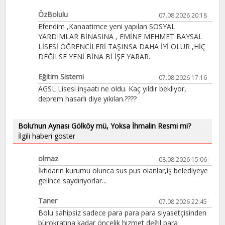
ÖzBolulu
07.08.2026 20:18
Efendim ,Kanaatimce yeni yapılan SOSYAL
YARDIMLAR BİNASINA , EMİNE MEHMET BAYSAL
LİSESİ ÖĞRENCİLERİ TAŞINSA DAHA İYİ OLUR ,HİÇ
DEĞİLSE YENİ BİNA Bİ İŞE YARAR.
Eğitim Sistemi
07.08.2026 17:16
AGSL Lisesi inşaatı ne oldu. Kaç yıldır bekliyor,
deprem hasarlı diye yıkılan.????
Bolu’nun Aynası Gölköy mü, Yoksa İhmalin Resmi mi?
İlgili haberi göster
olmaz
08.08.2026 15:06
İktidarın kurumu olunca sus pus olanlar,iş belediyeye
gelince saydırıyorlar...
Taner
07.08.2026 22:45
Bolu sahipsiz sadece para para para siyasetçisinden
bürokratına kadar öncelik hizmet değil para