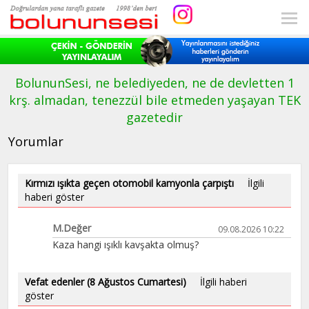
BolununSesi, ne belediyeden, ne de devletten 1
krş. almadan, tenezzül bile etmeden yaşayan TEK
gazetedir
Yorumlar
Kırmızı ışıkta geçen otomobil kamyonla çarpıştı
İlgili
haberi göster
M.Değer
09.08.2026 10:22
Kaza hangi ışıklı kavşakta olmuş?
Vefat edenler (8 Ağustos Cumartesi)
İlgili haberi
göster