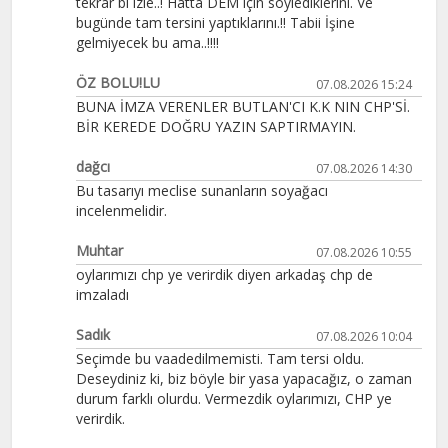
tekrar bi izle..! Hatta DEM için söylediklerini. Ve
bugünde tam tersini yaptıklarını.!! Tabii İşine
gelmiyecek bu ama..!!!!
ÖZ BOLU!LU
07.08.2026 15:24
BUNA İMZA VERENLER BUTLAN'CI K.K NIN CHP'Sİ.
BİR KEREDE DOĞRU YAZIN SAPTIRMAYIN.
dağcı
07.08.2026 14:30
Bu tasarıyı meclise sunanların soyağacı
incelenmelidir.
Muhtar
07.08.2026 10:55
oylarımızı chp ye verirdik diyen arkadaş chp de
imzaladı
Sadık
07.08.2026 10:04
Seçimde bu vaadedilmemisti. Tam tersi oldu.
Deseydiniz ki, biz böyle bir yasa yapacağız, o zaman
durum farklı olurdu. Vermezdik oylarımızı, CHP ye
verirdik.