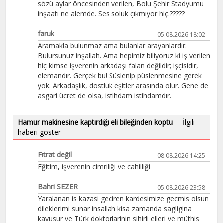
sözü aylar öncesinden verilen, Bolu Şehir Stadyumu
inşaatı ne alemde. Ses soluk çıkmıyor hiç.?????
faruk
05.08.2026 18:02
Aramakla bulunmaz ama bulanlar arayanlardır.
Bulursunuz inşallah. Ama hepimiz biliyoruz ki iş verilen
hiç kimse işverenin arkadaşı falan değildir; işçisidir,
elemandır. Gerçek bu! Süslenip püslenmesine gerek
yok. Arkadaşlık, dostluk eşitler arasında olur. Gene de
asgari ücret de olsa, istihdam istihdamdır.
Hamur makinesine kaptırdığı eli bileğinden koptu
İlgili
haberi göster
Fıtrat değil
08.08.2026 14:25
Eğitim, işverenin cimriliği ve cahilliği
Bahri SEZER
05.08.2026 23:58
Yaralanan is kazasi geciren kardesimize gecmis olsun
dileklerimi sunar insallah kisa zamanda sagligina
kavusur ve Türk doktorlarinin sihirli elleri ve müthis