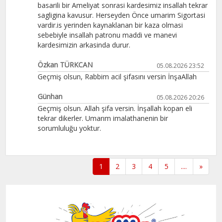
basarili bir Ameliyat sonrasi kardesimiz insallah tekrar
sagligina kavusur. Herseyden Önce umarim Sigortasi
vardir.is yerinden kaynaklanan bir kaza olmasi
sebebiyle insallah patronu maddi ve manevi
kardesimizin arkasinda durur.
Özkan TÜRKCAN
05.08.2026 23:52
Geçmiş olsun, Rabbim acil şifasını versin İnşaAllah
Günhan
05.08.2026 20:26
Geçmiş olsun. Allah şifa versin. İnşallah kopan eli
tekrar dikerler. Umarım imalathanenin bir
sorumluluğu yoktur.
1
2
3
4
5
....
»