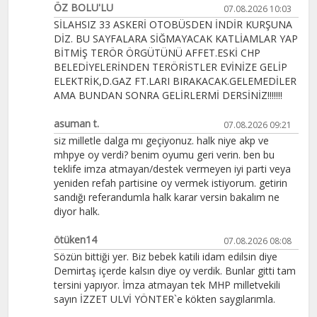
ÖZ BOLU'LU
07.08.2026 10:03
SİLAHSIZ 33 ASKERİ OTOBÜSDEN İNDİR KURŞUNA
DİZ. BU SAYFALARA SİĞMAYACAK KATLİAMLAR YAP
BİTMİŞ TERÖR ÖRGÜTÜNÜ AFFET.ESKİ CHP
BELEDİYELERİNDEN TERÖRİSTLER EVİNİZE GELİP
ELEKTRİK,D.GAZ FT.LARI BIRAKACAK.GELEMEDİLER
AMA BUNDAN SONRA GELİRLERMİ DERSİNİZ!!!!!!!
asuman t.
07.08.2026 09:21
siz milletle dalga mı geçiyonuz. halk niye akp ve
mhpye oy verdi? benim oyumu geri verin. ben bu
teklife imza atmayan/destek vermeyen iyi parti veya
yeniden refah partisine oy vermek istiyorum. getirin
sandığı referandumla halk karar versin bakalım ne
diyor halk.
ötüken14
07.08.2026 08:08
Sözün bittiği yer. Biz bebek katili idam edilsin diye
Demirtaş içerde kalsın diye oy verdik. Bunlar gitti tam
tersini yapıyor. İmza atmayan tek MHP milletvekili
sayın İZZET ULVİ YÖNTER`e kökten saygılarımla.