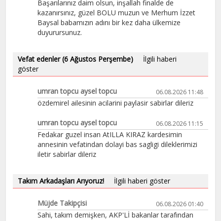
Başarılarınız daim olsun, inşallah finalde de
kazanırsınız, güzel BOLU muzun ve Merhum İzzet
Baysal babamızın adını bir kez daha ülkemize
duyurursunuz.
Vefat edenler (6 Ağustos Perşembe)
İlgili haberi
göster
umran topcu aysel topcu
06.08.2026 11:48
özdemirel ailesinin acilarini paylasir sabirlar dileriz
umran topcu aysel topcu
06.08.2026 11:15
Fedakar guzel insan AtILLA KIRAZ kardesimin
annesinin vefatindan dolayi bas sagligi dileklerimizi
iletir sabirlar dileriz
Takım Arkadaşları Arıyoruz!
İlgili haberi göster
Müjde Takipçisi
06.08.2026 01:40
Sahi, takım demişken, AKP'Lİ bakanlar tarafından