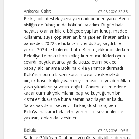
Ankaralı Cahit
07.08.2026 22:33
Bir kişi bile destek yazısı yazmadı benden yana. Ben o
pisliğin de fuhuşun da kökünü kazıdım. Bugün hala
hayatta olanlar bile o bölgede yapılan fuhuş, madde
kullanımı, suya çöp atanlar, bira şişeleri fırlatanlardan
bahseder. 2022'de hızla temizlendi. Suç kaydı bile
yoktu. 2024'te birilerine battı. Ben teşekkür beklerken
Belediye ile ortak bazı kalleş kurum müdürleri oyun
çevirdi, büyük avanta ya da ucuza evimi bekledi.
babayı aldılar ama Bolu halkı da yanımda durmadı.
Bolu'nun burnu b.ktan kurtulmuyor. Zevkle izledi
birçok haset kalpli yuvamın yıkılmasını. o yüzden Allah
yuva yıkanların yuvasını dağıttı. Canımı teslim edene
kadar durmak yok. Yılanın başı ve kuyruğunun bir
kısmı ezildi. Geriye buna zemin hazırlayanlar kaldı...
Şafak vakitlerini severiz... Birkaç dost hariç ben
Bolu'ya hakkımı helal etmiyorum... o sevinenler de
yaşasın, onları da izlesinler.
Bolulu
07.08.2026 19:56
Sadece Gölköy mü, abant, gölcük, yedigöller, durmak