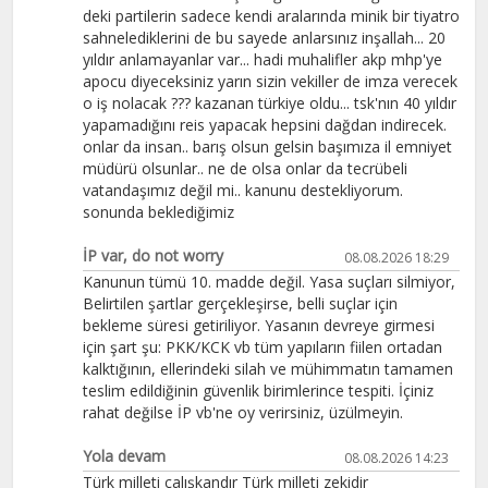
deki partilerin sadece kendi aralarında minik bir tiyatro
sahnelediklerini de bu sayede anlarsınız inşallah... 20
yıldır anlamayanlar var... hadi muhalifler akp mhp'ye
apocu diyeceksiniz yarın sizin vekiller de imza verecek
o iş nolacak ??? kazanan türkiye oldu... tsk'nın 40 yıldır
yapamadığını reis yapacak hepsini dağdan indirecek.
onlar da insan.. barış olsun gelsin başımıza il emniyet
müdürü olsunlar.. ne de olsa onlar da tecrübeli
vatandaşımız değil mi.. kanunu destekliyorum.
sonunda beklediğimiz
İP var, do not worry
08.08.2026 18:29
Kanunun tümü 10. madde değil. Yasa suçları silmiyor,
Belirtilen şartlar gerçekleşirse, belli suçlar için
bekleme süresi getiriliyor. Yasanın devreye girmesi
için şart şu: PKK/KCK vb tüm yapıların fiilen ortadan
kalktığının, ellerindeki silah ve mühimmatın tamamen
teslim edildiğinin güvenlik birimlerince tespiti. İçiniz
rahat değilse İP vb'ne oy verirsiniz, üzülmeyin.
Yola devam
08.08.2026 14:23
Türk milleti çalışkandır Türk milleti zekidir