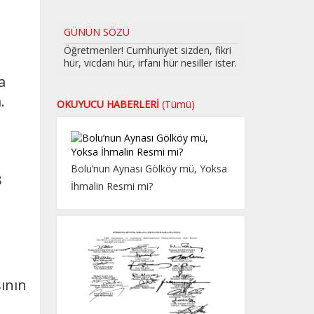
GÜNÜN SÖZÜ
Öğretmenler! Cumhuriyet sizden, fikri
hür, vicdanı hür, irfanı hür nesiller ister.
a
.
OKUYUCU HABERLERİ
(Tümü)
Bolu’nun Aynası Gölköy mü, Yoksa
8
İhmalin Resmi mi?
sının