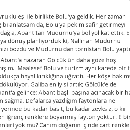
uklu eşi ile birlikte Bolu'ya geldik. Her zaman
gibi anlatsam da, Bolu'ya pek misafir getirmeyi
ağ'a, Abant'tan Mudurnu'ya bol yol kat ettik. 
'ya dönüş planlıyorduk ki, Nallıhan Mudurnu
ımızı bozdu ve Mudurnu'dan tornistan Bolu yaptı
 Abant'a nazaran Gölcük'ün daha göze hoş
ışım. Maalesef Bolu ve turizm aynı karede bir 
ldukça hayal kırıklığına uğrattı. Her köşe bakım
ı dökülüyor. Galiba en iyisi artık; Gölcük'e de
nt'a gelince; Abant başlı başına acınacak bir h
an sağma. Defalarca yazdığım faytonlara ne
yerinde bu kadar basit, bu kadar zevksiz, o kır
en iğrenç renklere boyanmış fayton yoktur. E bi
enleri yok mu? Canım doğanın içinde cart renkle