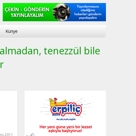
Künye
 almadan, tenezzül bile
r
ıs 2011