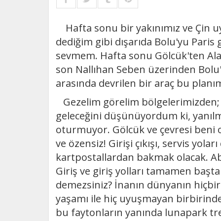
Hafta sonu bir yakınımız ve Çin uyr
dediğim gibi dışarıda Bolu'yu Paris 
sevmem. Hafta sonu Gölcük'ten Alad
son Nallıhan Seben üzerinden Bolu
arasında devrilen bir araç bu plan
Gezelim görelim bölgelerimizden;
geleceğini düşünüyordum ki, yanılm
oturmuyor. Gölcük ve çevresi beni o
ve özensiz! Girişi çıkışı, servis yolar
kartpostallardan bakmak olacak. Aba
Giriş ve giriş yolları tamamen başt
demezsiniz? İnanın dünyanın hiçbir 
yaşamı ile hiç uyuşmayan birbirind
bu faytonların yanında lunapark tr