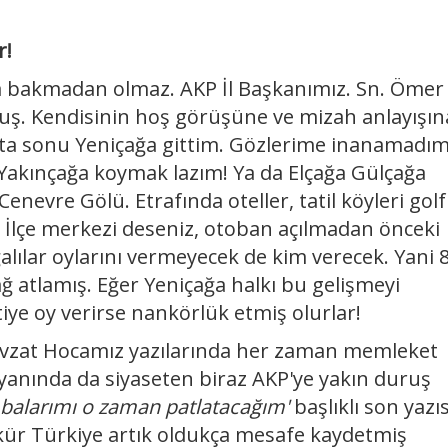
r!
a bakmadan olmaz. AKP İl Başkanımız. Sn. Ömer
uş. Kendisinin hoş görüşüne ve mizah anlayışın
ta sonu Yeniçağa gittim. Gözlerime inanamadım
 Yakınçağa koymak lazım! Ya da Elçağa Gülçağa
enevre Gölü. Etrafında oteller, tatil köyleri golf
r. İlçe merkezi deseniz, otoban açılmadan önceki
ğalılar oylarını vermeyecek de kim verecek. Yani 
ağ atlamış. Eğer Yeniçağa halkı bu gelişmeyi
ye oy verirse nankörlük etmiş olurlar!
evzat Hocamız yazılarında her zaman memleket
 yanında da siyaseten biraz AKP'ye yakın duruş
balarımı o zaman patlatacağım'
başlıklı son yazı
ükür Türkiye artık oldukça mesafe kaydetmiş