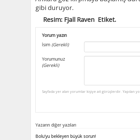
gibi duruyor.
Resim: Fjall Raven Etiket.
Yorum yazın
İsim
(Gerekli)
Yorumunuz
(Gerekli)
Sayfada yer alan yorumlar kişiye ait görüşlerdir. Yapılan y
Yazarın diğer yazıları
Bolu’yu bekleyen büyük sorun!