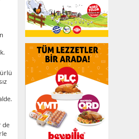
En
k.
türlü
sız
alde.
r de
rle