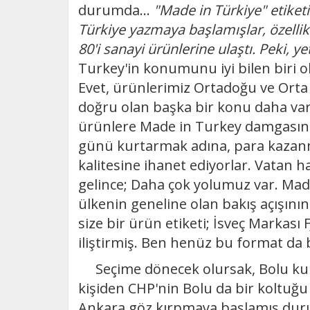
durumda...
"Made in Türkiye" etiketi
Türkiye yazmaya başlamışlar, özellik
80'i sanayi ürünlerine ulaştı. Peki, ye
Turkey'in konumunu iyi bilen biri o
Evet, ürünlerimiz Ortadoğu ve Orta
doğru olan başka bir konu daha var.
ürünlere Made in Turkey damgasını v
günü kurtarmak adına, para kazanma
kalitesine ihanet ediyorlar. Vatan ha
gelince; Daha çok yolumuz var. Made
ülkenin geneline olan bakış açışının 
size bir ürün etiketi; İsveç Markası
iliştirmiş. Ben henüz bu format da 
Seçime dönecek olursak, Bolu kuli
kişiden CHP'nin Bolu da bir koltuğ
Ankara göz kırpmaya başlamış duru