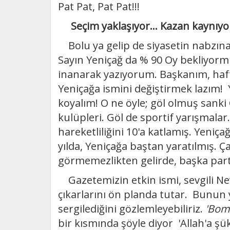
Pat Pat, Pat Pat!!!
Seçim yaklaşıyor... Kazan kaynıyo
Bolu ya gelip de siyasetin nabzın
Sayın Yeniçağ da % 90 Oy bekliyorm
inanarak yazıyorum. Başkanım, haf
Yeniçağa ismini değiştirmek lazım!
koyalım! O ne öyle; göl olmuş sanki C
kulüpleri. Göl de sportif yarışmala
hareketliliğini 10'a katlamış. Yeniça
yılda, Yeniçağa baştan yaratılmış. Ç
görmemezlikten gelirde, başka parti
Gazetemizin etkin ismi, sevgili N
çıkarlarını ön planda tutar. Bunun
sergilediğini gözlemleyebiliriz.
'Bom
bir kısmında şöyle diyor 'Allah'a ş