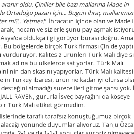
 aranır oldu. Çinliler bile bazı mallarına Made in
le Ortadoğu pazarı için... Bugün ihraç mallarımız
ter mi?.. Yetmez!'
İhracatın içinde olan ve Made 
larak, hocam ve sizlerle şunu paylaşmak istiyor
 Asya'da oldukça ilgi görüyor burası doğru. Ama
 Bu bölgelerde birçok Türk firması Çin de yaptı
urduruyor. Kalitesiz ürünleri Türk Malı diye sı
k adına bu ülkelerde satıyorlar. Türk Malı
inlinin daniskasını yapıyorlar. Türk Malı kalites
 in Turkey ibaresi, ürün ne kadar iyi olursa ols
desteğini almadığı sürece ileri gitme şansı yok. 
 FJALL RAVEN, gururla İsveç bayrağını da köşeye
bir Türk Malı etiket görmedim.
slerinde taraflı tarafsız konuştuğumuz birçok
u alacağı yönünde duyumlar alıyoruz. Tanju Özca
mda. 2-1 ya da 1-1-1 sonuçlar sürpriz olmayac