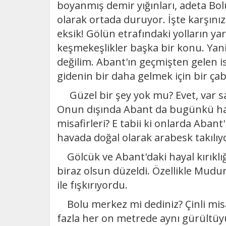
boyanmış demir yığınları, adeta Bol
olarak ortada duruyor. İşte karşınız
eksik! Gölün etrafındaki yolların yar
keşmekeşlikler başka bir konu. Yani 
değilim. Abant'ın geçmişten gelen i
gidenin bir daha gelmek için bir ç
Güzel bir şey yok mu? Evet, var s
Onun dışında Abant da bugünkü hali
misafirleri? E tabii ki onlarda Aba
havada doğal olarak arabesk takılıyo
Gölcük ve Abant'daki hayal kırıklı
biraz olsun düzeldi. Özellikle Mudu
ile fışkırıyordu.
Bolu merkez mi dediniz? Çinli misaf
fazla her on metrede aynı gürültüyü 