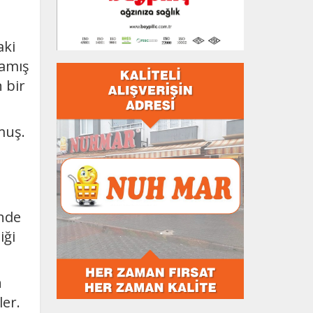
aki
lamış
 bir
muş.
inde
iği
n
ler.