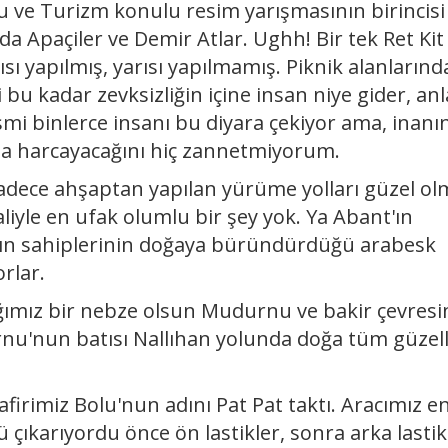
u ve Turizm konulu resim yarışmasının birincisi
da Apaçiler ve Demir Atlar. Ughh! Bir tek Ret Kit
ısı yapılmış, yarısı yapılmamış. Piknik alanlarınd
bu kadar zevksizliğin içine insan niye gider, an
smi binlerce insanı bu diyara çekiyor ama, inanın
aba harcayacağını hiç zannetmiyorum.
adece ahşaptan yapılan yürüme yolları güzel ol
yle en ufak olumlu bir şey yok. Ya Abant'ın
nt'ın sahiplerinin doğaya büründürdüğü arabesk
rlar.
ğımız bir nebze olsun Mudurnu ve bakir çevres
rnu'nun batısı Nallıhan yolunda doğa tüm güzell
irimiz Bolu'nun adını Pat Pat taktı. Aracımız e
çıkarıyordu önce ön lastikler, sonra arka lastik