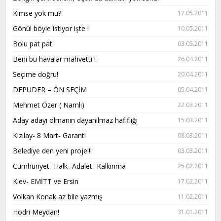
Kimse yok mu?
17.05.2011
Gönül böyle istiyor işte !
10.05.2011
Bolu pat pat
03.05.2011
Beni bu havalar mahvetti !
26.04.2011
Seçime doğru!
20.04.2011
DEPUDER – ÖN SEÇİM
05.04.2011
Mehmet Özer ( Namlı)
22.03.2011
Aday adayı olmanın dayanılmaz hafifliği
15.03.2011
Kızılay- 8 Mart- Garanti
08.03.2011
Belediye den yeni proje!!!
03.03.2011
Cumhuriyet- Halk- Adalet- Kalkınma
25.02.2011
Kiev- EMİTT ve Ersin
17.02.2011
Volkan Konak az bile yazmış
11.02.2011
Hodri Meydan!
31.01.2011