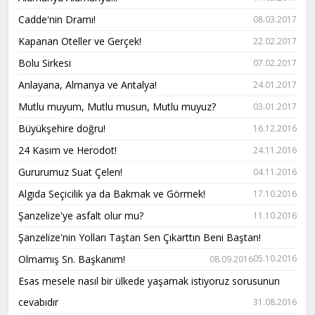
Cadde'nin Dramı!
08.03.2017
Kapanan Oteller ve Gerçek!
22.02.2017
Bolu Sirkesi
07.02.2017
Anlayana, Almanya ve Antalya!
24.01.2017
Mutlu muyum, Mutlu musun, Mutlu muyuz?
03.01.2017
Büyükşehire doğru!
16.12.2016
24 Kasım ve Herodot!
24.11.2016
Gururumuz Suat Çelen!
04.11.2016
Algıda Seçicilik ya da Bakmak ve Görmek!
17.10.2016
Şanzelize'ye asfalt olur mu?
11.10.2016
Şanzelize'nin Yolları Taştan Sen Çıkarttın Beni Baştan!
Olmamış Sn. Başkanım!
05.10.2016
08.09.2016
Esas mesele nasıl bir ülkede yaşamak istiyoruz sorusunun
cevabıdır
31.08.2016