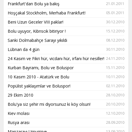
Frankfurt'dan Bolu ya bakış
21.01.2011
Hoşçakal Stockholm, Merhaba Frankfurt!
05.01.2011
Beni Uzun Geceler VIII paklar!
30.12.2010
Bolu uyuyor, Kıbrıscık bitiriyor !
15.12.2010
Sanki Dolmabahçe Sarayı yıkıldı
08.12.2010
Lübnan da 4 gün
30.11.2010
24 Kasım ve Fikri hür, vicdanı hür, irfanı hür nesiller!
24.11.2010
Kurban Bayramı, Bolu ve Boluspor
15.11.2010
10 Kasım 2010 - Atatürk ve Bolu
10.11.2010
Popülist yaklaşımlar ve Boluspor!
02.11.2010
29 Ekim 2010
28.10.2010
Bolu'ya siz şehir mi diyorsunuz ki köy olsun!
20.10.2010
Kiev molası
12.10.2010
Rusya arası
28.09.2010
Manzarayı Umumiye
13.09.2010