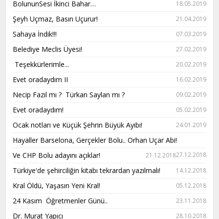
BolununSesi İkinci Bahar…
18.05.2019
Şeyh Uçmaz, Basın Uçurur!
21.04.2019
Sahaya İndik!!!
07.03.2019
Belediye Meclis Üyesi!
27.02.2019
Teşekkürlerimle...
20.02.2019
Evet oradaydım II
16.02.2019
Necip Fazıl mı ? Türkan Saylan mı ?
09.02.2019
Evet oradaydım!
05.02.2019
Ocak notları ve Küçük Şehrin Büyük Ayıbı!
24.01.2019
Hayaller Barselona, Gerçekler Bolu.. Orhan Uçar Abi!
Ve CHP Bolu adayını açıklar!
27.12.2018
21.12.2018
Türkiye'de şehirciliğin kitabı tekrardan yazılmalı!
14.12.2018
Kral Öldü, Yaşasın Yeni Kral!
05.12.2018
24 Kasım Öğretmenler Günü..
23.11.2018
Dr. Murat Yapıcı
28.10.2018