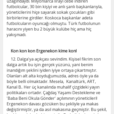
uzağındaydı. Milyonlarca lirayı cebe indiren
futbolcular, 30 bin kişiyi ve anlı şanlı başkanlarıyla,
yöneticilerini hiçe sayarak sokak çocukları gibi
birbirlerine girdiler. Koskoca başkanlar adeta
futbolcuların oyuncağı olmuştu. Türk futbolunun
haracını yiyen bu 2 büyük kulübe hiç ama hiç
yakışmadı.
Kon kon kon Ergenekon kime kon!
12. Dalga'ya açıkçası sevindim. Kişisel fikrim son
dalga artık bu işin gerçek yüzünü, yani benim
inandığım şeklini iyiden iyiye ortaya çıkartmıştır.
Olanları alt alta koyduğumuzda, adres öyle ya da
böyle belli olmaktadır. Mesela, Kanaltürk, ART,
Kanal B.. Her üç kanalında muhalif çizgideki yayın
politikaları ortadır. Çağdaş Yaşamı Destekleme ve
'Baba Beni Okula Gönder' açılımının yöneticileri!
Ergenekon davası gözüken bu şekliyle ya makas
değiştirmiştir, ya da asıl makasına geçmiştir. Bu şekil,