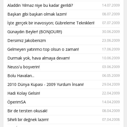
Aladdin Yılmaz niye bu kadar gerildi?
14.07.2009
Başkan gibi başkan olmak lazım!
08.07.2009
İşte gerçek bir inavosyon; Gübreleme Teknikleri!
07.07.2009
Günaydın Beyler! (BONJOUR!!)
30.06.2009
Dersimiz Jakobenizm
23.06.2009
Gelmeyen yatırımcı top olsun o zaman!
17.06.2009
Durmak yok, hava almaya devam!
10.06.2009
Neuss'u boşverin!
03.06.2009
Bolu Havaları...
06.05.2009
2010 Dünya Kupası - 2009 Yurdum İnsanı!
29.04.2009
Hadi Kolay Gelsin!
22.04.2009
ÖperimSA
14.04.2009
Bir de tersten okusak!
08.04.2009
Sihirli bir değnek lazım!
07.04.2008