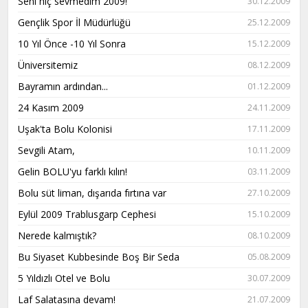
Seni hiç sevmedim 2009!
30.12.2009
Gençlik Spor İl Müdürlüğü
25.12.2009
10 Yıl Önce -10 Yıl Sonra
15.12.2009
Üniversitemiz
08.12.2009
Bayramın ardından...
01.12.2009
24 Kasım 2009
24.11.2009
Uşak'ta Bolu Kolonisi
17.11.2009
Sevgili Atam,
10.11.2009
Gelin BOLU'yu farklı kılın!
03.11.2009
Bolu süt liman, dışarıda fırtına var
27.10.2009
Eylül 2009 Trablusgarp Cephesi
15.10.2009
Nerede kalmıştık?
08.10.2009
Bu Siyaset Kubbesinde Boş Bir Seda
05.08.2009
5 Yıldızlı Otel ve Bolu
30.07.2009
Laf Salatasına devam!
21.07.2009