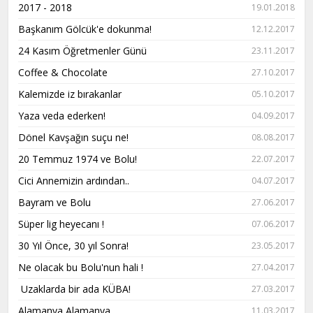
2017 - 2018
19.01.2018
Başkanım Gölcük'e dokunma!
12.12.2017
24 Kasım Öğretmenler Günü
23.11.2017
Coffee & Chocolate
27.10.2017
Kalemizde iz bırakanlar
05.10.2017
Yaza veda ederken!
04.09.2017
Dönel Kavşağın suçu ne!
08.08.2017
20 Temmuz 1974 ve Bolu!
22.07.2017
Cici Annemizin ardından..
04.07.2017
Bayram ve Bolu
27.06.2017
Süper lig heyecanı !
07.06.2017
30 Yıl Önce, 30 yıl Sonra!
23.05.2017
Ne olacak bu Bolu'nun hali !
27.04.2017
Uzaklarda bir ada KÜBA!
27.03.2017
Alamanya Alamanya...
11.03.2017