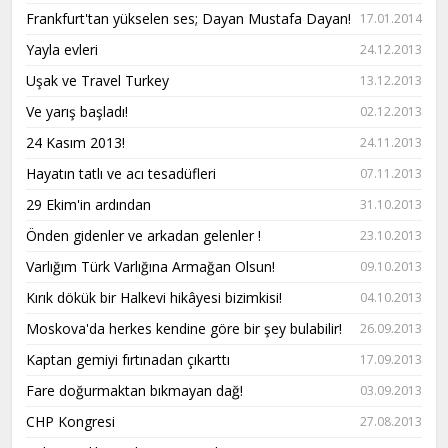
Frankfurt'tan yükselen ses; Dayan Mustafa Dayan!
17.01.2014
Yayla evleri
24.12.2013
Uşak ve Travel Turkey
13.12.2013
Ve yarış başladı!
02.12.2013
24 Kasım 2013!
24.11.2013
Hayatın tatlı ve acı tesadüfleri
07.11.2013
29 Ekim'in ardından
31.10.2013
Önden gidenler ve arkadan gelenler !
23.10.2013
Varlığım Türk Varlığına Armağan Olsun!
09.10.2013
Kırık dökük bir Halkevi hikâyesi bizimkisi!
04.10.2013
Moskova'da herkes kendine göre bir şey bulabilir!
26.09.2013
Kaptan gemiyi fırtınadan çıkarttı
17.09.2013
Fare doğurmaktan bıkmayan dağ!
03.09.2013
CHP Kongresi
27.08.2013