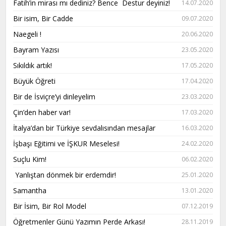
Fatih’in mirası mı dediniz? Bence Destur deyiniz!
14.07.2020
Bir isim, Bir Cadde
09.07.2020
Naegeli !
20.06.2020
Bayram Yazısı
23.05.2020
Sıkıldık artık!
17.05.2020
Büyük Öğreti
17.04.2020
Bir de İsviçre’yi dinleyelim
23.03.2020
Çin’den haber var!
17.03.2020
İtalya’dan bir Türkiye sevdalısından mesajlar
16.03.2020
İşbaşı Eğitimi ve İŞKUR Meselesi!
24.02.2020
Suçlu Kim!
06.02.2020
Yanlıştan dönmek bir erdemdir!
25.01.2020
Samantha
13.01.2020
Bir İsim, Bir Rol Model
07.12.2019
Öğretmenler Günü Yazımın Perde Arkası!
28.11.2019