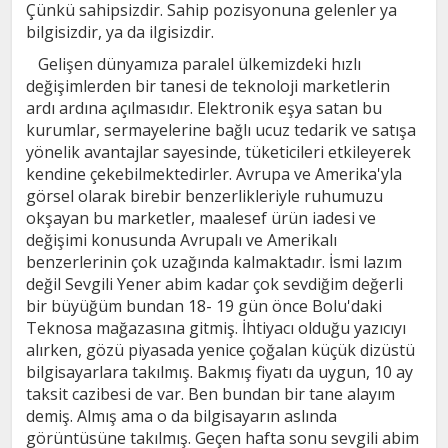
Çünkü sahipsizdir. Sahip pozisyonuna gelenler ya
bilgisizdir, ya da ilgisizdir.
Gelişen dünyamıza paralel ülkemizdeki hızlı
değişimlerden bir tanesi de teknoloji marketlerin
ardı ardına açılmasıdır. Elektronik eşya satan bu
kurumlar, sermayelerine bağlı ucuz tedarik ve satışa
yönelik avantajlar sayesinde, tüketicileri etkileyerek
kendine çekebilmektedirler. Avrupa ve Amerika'yla
görsel olarak birebir benzerlikleriyle ruhumuzu
okşayan bu marketler, maalesef ürün iadesi ve
değişimi konusunda Avrupalı ve Amerikalı
benzerlerinin çok uzağında kalmaktadır. İsmi lazım
değil Sevgili Yener abim kadar çok sevdiğim değerli
bir büyüğüm bundan 18- 19 gün önce Bolu'daki
Teknosa mağazasına gitmiş. İhtiyacı olduğu yazıcıyı
alırken, gözü piyasada yenice çoğalan küçük dizüstü
bilgisayarlara takılmış. Bakmış fiyatı da uygun, 10 ay
taksit cazibesi de var. Ben bundan bir tane alayım
demiş. Almış ama o da bilgisayarın aslında
görüntüsüne takılmış. Geçen hafta sonu sevgili abim