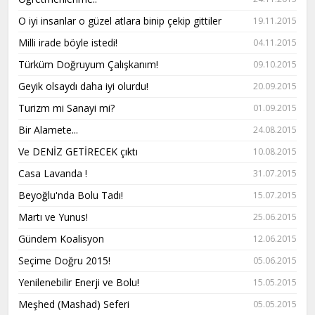
O iyi insanlar o güzel atlara binip çekip gittiler
19.11.2015
Milli irade böyle istedi!
04.11.2015
Türküm Doğruyum Çalışkanım!
09.10.2015
Geyik olsaydı daha iyi olurdu!
20.09.2015
Turizm mi Sanayi mi?
01.09.2015
Bir Alamete...
24.08.2015
Ve DENİZ GETİRECEK çıktı
10.08.2015
Casa Lavanda !
31.07.2015
Beyoğlu'nda Bolu Tadı!
15.07.2015
Martı ve Yunus!
25.06.2015
Gündem Koalisyon
12.06.2015
Seçime Doğru 2015!
05.06.2015
Yenilenebilir Enerji ve Bolu!
15.05.2015
Meşhed (Mashad) Seferi
05.05.2015