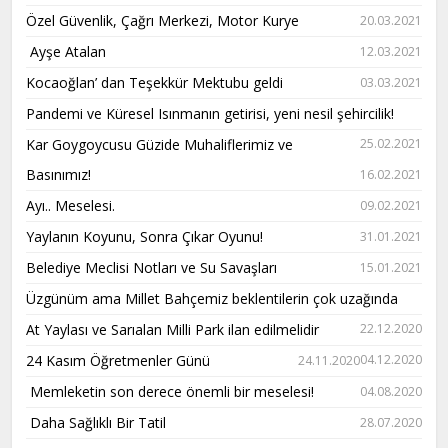
Özel Güvenlik, Çağrı Merkezi, Motor Kurye
20.03.2021
Ayşe Atalan
12.03.2021
Kocaoğlan’ dan Teşekkür Mektubu geldi
03.03.2021
Pandemi ve Küresel Isınmanın getirisi, yeni nesil şehircilik!
Kar Goygoycusu Güzide Muhaliflerimiz ve
25.02.2021
Basınımız!
16.02.2021
Ayı.. Meselesi.
09.02.2021
Yaylanın Koyunu, Sonra Çıkar Oyunu!
31.01.2021
Belediye Meclisi Notları ve Su Savaşları
15.01.2021
Üzgünüm ama Millet Bahçemiz beklentilerin çok uzağında
At Yaylası ve Sarıalan Milli Park ilan edilmelidir
22.12.2020
24 Kasım Öğretmenler Günü
04.12.2020
24.11.2020
Memleketin son derece önemli bir meselesi!
04.08.2020
Daha Sağlıklı Bir Tatil
28.07.2020