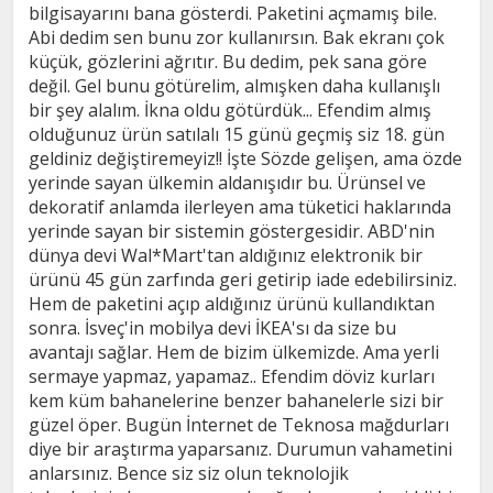
bilgisayarını bana gösterdi. Paketini açmamış bile.
Abi dedim sen bunu zor kullanırsın. Bak ekranı çok
küçük, gözlerini ağrıtır. Bu dedim, pek sana göre
değil. Gel bunu götürelim, almışken daha kullanışlı
bir şey alalım. İkna oldu götürdük... Efendim almış
olduğunuz ürün satılalı 15 günü geçmiş siz 18. gün
geldiniz değiştiremeyiz!! İşte Sözde gelişen, ama özde
yerinde sayan ülkemin aldanışıdır bu. Ürünsel ve
dekoratif anlamda ilerleyen ama tüketici haklarında
yerinde sayan bir sistemin göstergesidir. ABD'nin
dünya devi Wal*Mart'tan aldığınız elektronik bir
ürünü 45 gün zarfında geri getirip iade edebilirsiniz.
Hem de paketini açıp aldığınız ürünü kullandıktan
sonra. İsveç'in mobilya devi İKEA'sı da size bu
avantajı sağlar. Hem de bizim ülkemizde. Ama yerli
sermaye yapmaz, yapamaz.. Efendim döviz kurları
kem küm bahanelerine benzer bahanelerle sizi bir
güzel öper. Bugün İnternet de Teknosa mağdurları
diye bir araştırma yaparsanız. Durumun vahametini
anlarsınız. Bence siz siz olun teknolojik