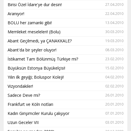
Birisi Özel İdare'ye dur desin!
27.04.2010
Aranıyor!
22.04.2010
BOLU her zamanki gibi!
13.04.2010
Memleket meseleleri! (Bolu)
30.03.2010
Abant Geçilmedi, ya ÇANAKKALE?
19.03.2010
Abant'da bir şeyler oluyor!
08.03.2010
İstikamet Tam Bölünmüş Türkiye mi?
23.02.2010
Büyüksün Estonya Büyükelçisi!
15.02.2010
Yılın ilk geyiği; Boluspor Koleji!
04.02.2010
Vizyondakiler!
02.02.2010
Sadece Deve mi?
26.01.2010
Frankfurt ve Köln notları
20.01.2010
Kadın Girişimciler Kurulu çalışıyor
07.01.2010
Uzun Geceler VII
03.01.2010