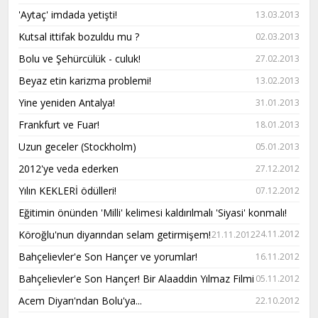
'Aytaç' imdada yetişti!
13.03.2013
Kutsal ittifak bozuldu mu ?
02.03.2013
Bolu ve Şehürcülük - culuk!
27.02.2013
Beyaz etin karizma problemi!
13.02.2013
Yine yeniden Antalya!
31.01.2013
Frankfurt ve Fuar!
18.01.2013
Uzun geceler (Stockholm)
05.01.2013
2012'ye veda ederken
27.12.2012
Yılın KEKLERİ ödülleri!
07.12.2012
Eğitimin önünden 'Milli' kelimesi kaldırılmalı 'Siyasi' konmalı!
Köroğlu'nun diyarından selam getirmişem!
24.11.2012
21.11.2012
Bahçelievler'e Son Hançer ve yorumlar!
16.11.2012
Bahçelievler'e Son Hançer! Bir Alaaddin Yılmaz Filmi
05.11.2012
Acem Diyarı'ndan Bolu'ya...
22.10.2012