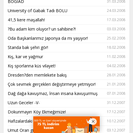
BOGİAD
31.03.2008
University of Gabak Tadı BOLU
24.03.2008
41,5 kere maşallah!
17.03.2008
?Bu adam kim oluyor? un sahibine?!
03.03.2008
Oda Başkanlarımız Japonya da mı yaşıyor!
25.02.2008
Standa bak şehri gör!
18.02.2008
Kış, kar ve yağmur
11.02.2008
Kış sporlarına küs vilayet!
04.02.2008
Dresden?den memlekete bakış
28.01.2008
Çok sevmek gerçekleri değiştirmeye yetmiyor!
21.01.2008
Dağ dağa kavuşmaz, İnsan insana kavuşurmuş
07.01.2008
Uzun Geceler -V-
31.12.2007
Dokunmayın Köy Ekmeğimize!
17.12.2007
Hafızalardaki yerini kaybeden şehir Bolu
10.12.2007
Umut Oran gitsin!
03.12.2007