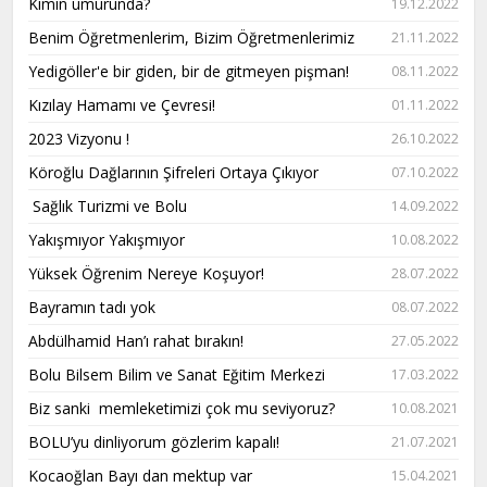
Kimin umurunda?
19.12.2022
Benim Öğretmenlerim, Bizim Öğretmenlerimiz
21.11.2022
Yedigöller'e bir giden, bir de gitmeyen pişman!
08.11.2022
Kızılay Hamamı ve Çevresi!
01.11.2022
2023 Vizyonu !
26.10.2022
Köroğlu Dağlarının Şifreleri Ortaya Çıkıyor
07.10.2022
Sağlık Turizmi ve Bolu
14.09.2022
Yakışmıyor Yakışmıyor
10.08.2022
Yüksek Öğrenim Nereye Koşuyor!
28.07.2022
Bayramın tadı yok
08.07.2022
Abdülhamid Han’ı rahat bırakın!
27.05.2022
Bolu Bilsem Bilim ve Sanat Eğitim Merkezi
17.03.2022
Biz sanki memleketimizi çok mu seviyoruz?
10.08.2021
BOLU’yu dinliyorum gözlerim kapalı!
21.07.2021
Kocaoğlan Bayı dan mektup var
15.04.2021