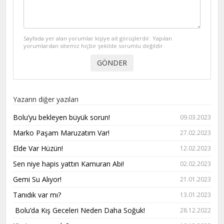
Sayfada yer alan yorumlar kişiye ait görüşlerdir. Yapılan
yorumlardan sitemiz hiçbir şekilde sorumlu değildir.
Yazarın diğer yazıları
Bolu’yu bekleyen büyük sorun!
09.03.2023
Marko Paşam Maruzatım Var!
27.02.2023
Elde Var Hüzün!
12.02.2023
Sen niye hapis yattın Kamuran Abi!
02.02.2023
Gemi Su Alıyor!
21.01.2023
Tanıdık var mı?
13.01.2023
Bolu’da Kış Geceleri Neden Daha Soğuk!
28.12.2022