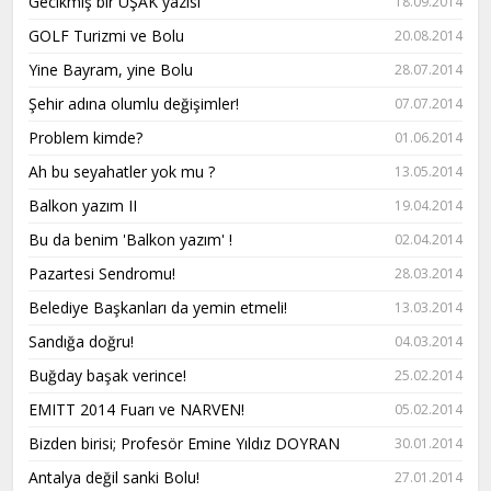
Gecikmiş bir UŞAK yazısı
18.09.2014
GOLF Turizmi ve Bolu
20.08.2014
Yine Bayram, yine Bolu
28.07.2014
Şehir adına olumlu değişimler!
07.07.2014
Problem kimde?
01.06.2014
Ah bu seyahatler yok mu ?
13.05.2014
Balkon yazım II
19.04.2014
Bu da benim 'Balkon yazım' !
02.04.2014
Pazartesi Sendromu!
28.03.2014
Belediye Başkanları da yemin etmeli!
13.03.2014
Sandığa doğru!
04.03.2014
Buğday başak verince!
25.02.2014
EMITT 2014 Fuarı ve NARVEN!
05.02.2014
Bizden birisi; Profesör Emine Yıldız DOYRAN
30.01.2014
Antalya değil sanki Bolu!
27.01.2014