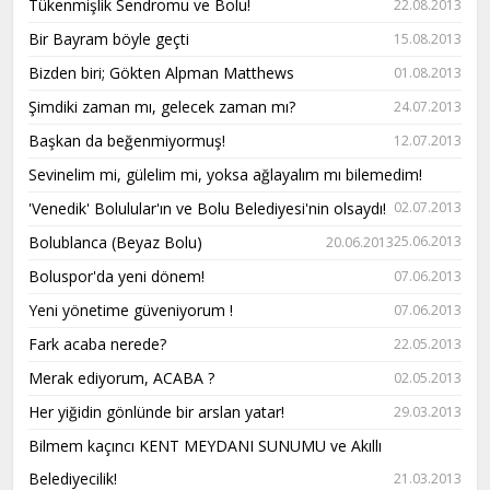
Tükenmişlik Sendromu ve Bolu!
22.08.2013
Bir Bayram böyle geçti
15.08.2013
Bizden biri; Gökten Alpman Matthews
01.08.2013
Şimdiki zaman mı, gelecek zaman mı?
24.07.2013
Başkan da beğenmiyormuş!
12.07.2013
Sevinelim mi, gülelim mi, yoksa ağlayalım mı bilemedim!
'Venedik' Bolulular'ın ve Bolu Belediyesi'nin olsaydı!
02.07.2013
Bolublanca (Beyaz Bolu)
25.06.2013
20.06.2013
Boluspor'da yeni dönem!
07.06.2013
Yeni yönetime güveniyorum !
07.06.2013
Fark acaba nerede?
22.05.2013
Merak ediyorum, ACABA ?
02.05.2013
Her yiğidin gönlünde bir arslan yatar!
29.03.2013
Bilmem kaçıncı KENT MEYDANI SUNUMU ve Akıllı
Belediyecilik!
21.03.2013