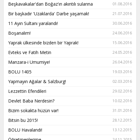
Beşkavakalar'dan Boğaz'ın akıntılı sularına
01.08.2016
Bir başkadır 'Uzaklarda' Darbe yaşamak!
21.07.2016
11 Ayın Sultanı yaralandı!
30.06.2016
Boşanalım!
24.06.2016
Yaprak ülkesinde bizden bir Yaprak!
15.06.2016
Evteks ve Fatih Metin
24.05.2016
Manzara-i Umumiye!
26.04.2016
BOLU 1405
19.03.2016
Yapmayın Ağalar & Salzburg!
02.03.2016
Lezzettin Efendileri
29.02.2016
Devlet Baba Nerdesin?
10.02.2016
Bizim sokakta hüzün var!
31.01.2016
Bitsin bu 2015!
28.12.2015
BOLU Havalandı!
13.12.2015
Öğretmenlerime..
24.11.2015