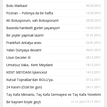
Bolu Markası!
30.03.2012
Poznan – Polonya da bir hafta
12.03.2012
Ah Bolusporum, vah Bolusporum!
28.02.2012
Basında hareketli günler yaşanıyor!
16.02.2012
Bir şeyler yapmak lazım!
31.01.2012
Frankfurt-Antalya arası
23.01.2012
Yalan Dünyaya devam!
09.01.2012
Uzun Geceler IX
28.12.2011
Umutsuz Vaka.. Kent Meydanı!
18.12.2011
KENT MEYDANI İşkencesi!
14.12.2011
Kutsal Topraklar'dan BOLU'ya..
07.12.2011
24 Kasım (Özel bir gün)
24.11.2011
Taş Kafa Mimarisi, Taş Kafa Sermayesi ve Taş Kafa Yönetimi
Bir bayram böyle geçti
15.11.2011
11.11.2011