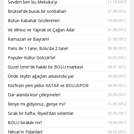
Sevdim ben bu Meksika'yı
11.10.2012
Brüksel'de buruk bir sonbahar!
21.09.2012
Bütün Kabahat Gözlerimin!
10.09.2012
Ve Vilnius ve Yaprak ve Çağan Ada!
31.08.2012
Ramazan ve Bayram!
21.08.2012
Paris de 1 tane, Bolu'da 2 tane!
08.08.2012
Popüler Kültür Gölcük'te!
25.07.2012
Güzel İzmir'de hakiki bir BOLU markası!
09.07.2012
Önde zeytin ağaçları arkasında yar
26.06.2012
Körfezin yeni yıldızı KATAR ve BOLUSPOR
09.06.2012
Dar alanda kısır çekişmeler!
26.05.2012
İleriye mi gidiyoruz, geriye mi?
11.05.2012
Sıcak bir hafta, Riyad'dan selamlar
02.05.2012
BOLU bırakılır mı?
18.04.2012
Niksar'ın Fidanları!
06.04.2012