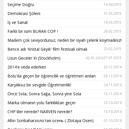
Seçime Doğru
14.04.2015
Demokrasi Şöleni
31.03.2015
İş ve Sanat
16.03.2015
Farklı bir isim BURAK COP !
26.02.2015
Madem çok seviyordunuz, neden bir siyah çelenk koymadınız!
Bence adı 'Kristal Geyik' film festivali olmalı
23.02.2015
Uzun Geceler XI (Stockholm)
27.01.2015
02.01.2015
2014'e veda ederken
23.12.2014
Bolu'da geçen bir öğrencilik ve öğretmen anıları
02.12.2014
Karşılıksız bir sevgidir Öğretmenlik!
24.11.2014
Önce Sola, Sonra Sağa, Sonra yine Sola
12.11.2014
Marka olmanın yolu farklılıktan geçer
23.10.2014
CHP liler nerede? NARVEN nerede?
13.10.2014
Altın Sonbaharзолотая осень ( Zlotaya Osen)
01.10.2014