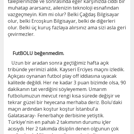
taleplerinizde ve sonrasında eğer karşınızda ciddi bir
muhatap ararsanız, ailenizin teknoloji esnafından
vazgeçmeyin. Kim mi olur? Belki Çağdaş Bilgisayar
olur, belki Ercoşkun Bilgisayar, belki de diğerleri
olur. Belki üç kuruş fazlaya alırsınız ama sizi asla geri
çevirmezler.
FutBOLU beğenmedim.
Uzun bir aradan sonra geçtiğimiz hafta açık
tribünde yerimizi aldık. Kayseri Erciyes maçını izledik.
Açıkçası oynanan futbol play off iddiasına uyacak
kalitede değildi. Her ne kadar 3 puan bizimde olsa, 90
dakikanın tat verdiğini söyleyemem. Umarım
futbolumuzun mevcut rengi kısa sürede değişir ve
tekrar güzel bir heyecana merhaba deriz. Bolu'daki
maçın ardından koştur koştur İstanbul'a
Galatasaray- Fenerbahçe derbisine yetiştik.
Türkiye'nin en pahalı 2 takımının durumu içler
acısıydı. Her 2 takımda disiplin denen olgunun çok