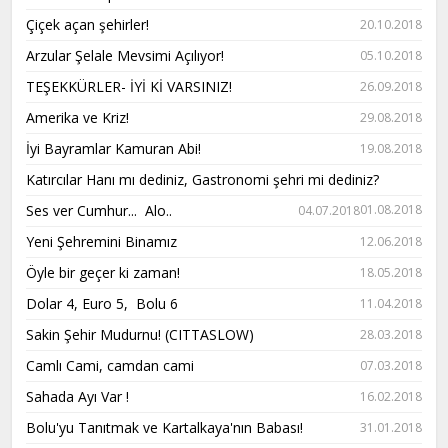
Çiçek açan şehirler!
20.10.2018
Arzular Şelale Mevsimi Açılıyor!
05.10.2018
TEŞEKKÜRLER- İYİ Kİ VARSINIZ!
26.09.2018
Amerika ve Kriz!
29.08.2018
İyi Bayramlar Kamuran Abi!
19.08.2018
Katırcılar Hanı mı dediniz, Gastronomi şehri mi dediniz?
Ses ver Cumhur... Alo..
01.08.2018
04.07.2018
Yeni Şehremini Binamız
12.06.2018
Öyle bir geçer ki zaman!
18.05.2018
Dolar 4, Euro 5, Bolu 6
11.04.2018
Sakin Şehir Mudurnu! (CITTASLOW)
28.03.2018
Camlı Cami, camdan cami
07.03.2018
Sahada Ayı Var !
16.02.2018
Bolu'yu Tanıtmak ve Kartalkaya'nın Babası!
31.01.2018