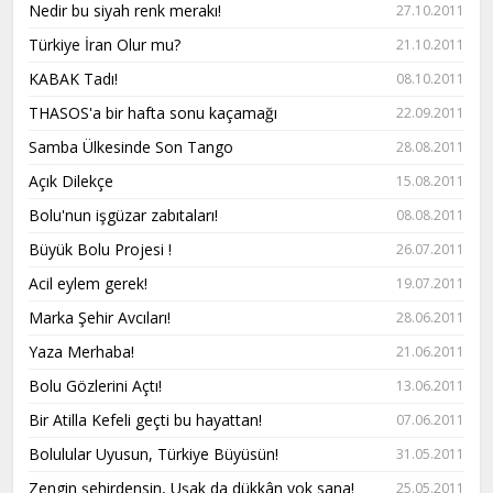
Nedir bu siyah renk merakı!
27.10.2011
Türkiye İran Olur mu?
21.10.2011
KABAK Tadı!
08.10.2011
THASOS'a bir hafta sonu kaçamağı
22.09.2011
Samba Ülkesinde Son Tango
28.08.2011
Açık Dilekçe
15.08.2011
Bolu'nun işgüzar zabıtaları!
08.08.2011
Büyük Bolu Projesi !
26.07.2011
Acil eylem gerek!
19.07.2011
Marka Şehir Avcıları!
28.06.2011
Yaza Merhaba!
21.06.2011
Bolu Gözlerini Açtı!
13.06.2011
Bir Atilla Kefeli geçti bu hayattan!
07.06.2011
Bolulular Uyusun, Türkiye Büyüsün!
31.05.2011
Zengin şehirdensin, Uşak da dükkân yok sana!
25.05.2011