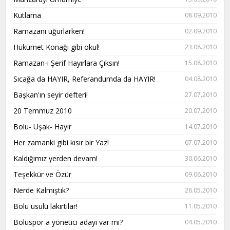
Kutlama
08.09.2010
Ramazanı uğurlarken!
02.09.2010
Hükümet Konağı gibi okul!
23.08.2010
Ramazan-ı Şerif Hayırlara Çıksın!
15.08.2010
Sıcağa da HAYIR, Referandumda da HAYIR!
04.08.2010
Başkan'ın seyir defteri!
27.07.2010
20 Temmuz 2010
20.07.2010
Bolu- Uşak- Hayır
14.07.2010
Her zamanki gibi kısır bir Yaz!
07.07.2010
Kaldığımız yerden devam!
30.06.2010
Teşekkür ve Özür
09.06.2010
Nerde Kalmıştık?
26.05.2010
Bolu usulü lakırtılar!
11.05.2010
Boluspor a yönetici adayı var mı?
04.05.2010