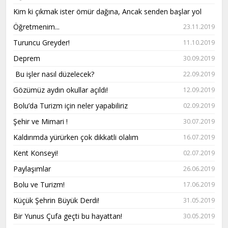
Kim ki çıkmak ister ömür dağına, Ancak senden başlar yol
Öğretmenim...
23.11.2019
Turuncu Greyder!
11.10.2019
Deprem
30.09.2019
Bu işler nasıl düzelecek?
22.09.2019
Gözümüz aydın okullar açıldı!
12.09.2019
Bolu’da Turizm için neler yapabiliriz
02.09.2019
Şehir ve Mimari !
30.07.2019
Kaldırımda yürürken çok dikkatli olalım
16.07.2019
Kent Konseyi!
02.07.2019
Paylaşımlar
26.06.2019
Bolu ve Turizm!
17.06.2019
Küçük Şehrin Büyük Derdi!
31.05.2019
Bir Yunus Çufa geçti bu hayattan!
30.05.2019