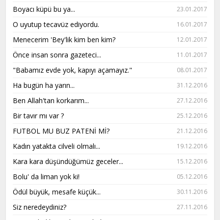
Boyacı küpü bu ya...
23.01.2017
O uyutup tecavüz ediyordu.
16.01.2017
Menecerim 'Bey'lik kim ben kim?
12.01.2017
Önce insan sonra gazeteci...
11.01.2017
"Babamız evde yok, kapıyı açamayız."
08.01.2017
Ha bugün ha yarın...
31.12.2016
Ben Allah'tan korkarım...
27.12.2016
Bir tavır mı var ?
25.12.2016
FUTBOL MU BUZ PATENİ Mİ?
21.12.2016
Kadın yatakta cilveli olmalı...
19.12.2016
Kara kara düşündüğümüz geceler...
15.12.2016
Bolu' da liman yok ki!
05.12.2016
Ödül büyük, mesafe küçük...
30.11.2016
Siz neredeydiniz?
27.11.2016