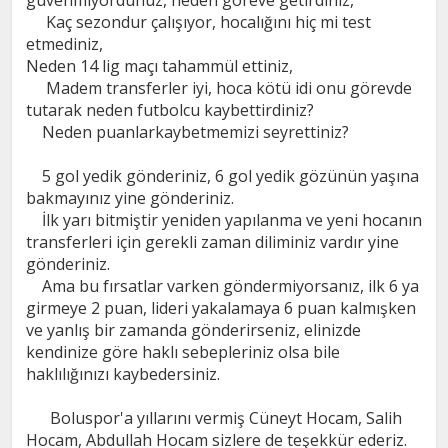
güvenmiyordunuz, neden göreve getirdiniz,
Kaç sezondur çalışıyor, hocalığını hiç mi test
etmediniz,
Neden 14 lig maçı tahammül ettiniz,
Madem transferler iyi, hoca kötü idi onu görevde
tutarak neden futbolcu kaybettirdiniz?
Neden puanlarkaybetmemizi seyrettiniz?
5 gol yedik gönderiniz, 6 gol yedik gözünün yaşına
bakmayınız yine gönderiniz.
İlk yarı bitmiştir yeniden yapılanma ve yeni hocanın
transferleri için gerekli zaman diliminiz vardır yine
gönderiniz.
Ama bu fırsatlar varken göndermiyorsanız, ilk 6 ya
girmeye 2 puan, lideri yakalamaya 6 puan kalmışken
ve yanlış bir zamanda gönderirseniz, elinizde
kendinize göre haklı sebepleriniz olsa bile
haklılığınızı kaybedersiniz.
Boluspor'a yıllarını vermiş Cüneyt Hocam, Salih
Hocam, Abdullah Hocam sizlere de teşekkür ederiz.