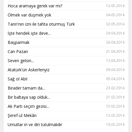
Hoca aramaya gerek var mı?
12.05.2014
Ölmek var düşmek yok
04.05.2014
Tanrı'nın izni ile tahta oturmuş Türk
02.05.2014
İşte hendek işte deve...
29.04.2014
Başparmak
26.04.2014
Can Pazarı
21.04.2014
Seven gelsin...
13.04.2014
Atatürk'ün Askerleriyiz
09.04.2014
Sağ ol Abi!
05.04.2014
Birader tamam da...
23.02.2014
Bir baltaya sap olduk...
21.02.2014
Ak Parti seçim gezisi...
15.02.2014
Şeref-ül Mekân
12.02.2014
Umutlar iri ve diri tutulmalıdır
10.02.2014