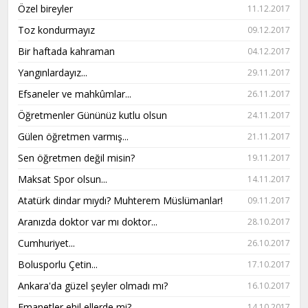
Özel bireyler
11.12.2017
Toz kondurmayız
09.12.2017
Bir haftada kahraman
04.12.2017
Yangınlardayız...
29.11.2017
Efsaneler ve mahkûmlar...
26.11.2017
Öğretmenler Gününüz kutlu olsun
24.11.2017
Gülen öğretmen varmış...
21.11.2017
Sen öğretmen değil misin?
19.11.2017
Maksat Spor olsun...
14.11.2017
Atatürk dindar mıydı? Muhterem Müslümanlar!
09.11.2017
Aranızda doktor var mı doktor...
28.10.2017
Cumhuriyet...
26.10.2017
Bolusporlu Çetin...
17.10.2017
Ankara'da güzel şeyler olmadı mı?
16.10.2017
Emanetler ehil ellerde mi?
14.10.2017