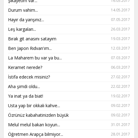
Şikâyetim var...
16.05.2017
Durum vahim...
14.05.2017
Hayır da yarışınız...
07.05.2017
Leş kargaları...
26.03.2017
Bırak git anasını satayım
19.03.2017
Ben Japon Rıdvan'ım...
12.03.2017
La Maharem bu var ya bu...
07.03.2017
Keramet nerede?
06.03.2017
İstifa edecek misiniz?
27.02.2017
Aha şimdi oldu...
22.02.2017
Ya inat ya da biat!
19.02.2017
Usta yap bir okkalı kahve...
09.02.2017
Özrünüz kabahatinizden büyük
09.02.2017
Melul melul bakan koyun...
31.01.2017
Öğretmen Arapça bilmiyor...
28.01.2017