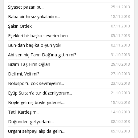
Siyaset pazarı bu...
25.11.2013
Baba bir hırsız yakaladım...
18.11.2013
Şakın Ördek
07.11.2013
Eşekleri bir başka severim ben
05.11.2013
Bun-dan baş-ka o-yun yok!
02.11.2013
Abi sen hiç Tanrı Dağ'ına gittin mi?
31.10.2013
Bizim Taş Fırın Oğlan
29.10.2013
Deli mi, Veli mi?
27.10.2013
Boluspor'u çok sevmiyelim...
23.10.2013
Eyüp Sultan'a tur düzenliyorum...
21.10.2013
Böyle gelmiş böyle gidecek...
18.10.2013
Tatlı Kardeşim...
14.10.2013
Düğünden geliyorlardı...
08.10.2013
Urganı sehpayı alıp da gelin...
05.10.2013