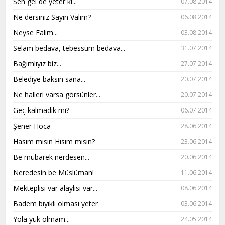
Sen gel de yeter ki...
07.08.2014
Ne dersiniz Sayın Valim?
06.08.2014
Neyse Falim...
03.08.2014
Selam bedava, tebessüm bedava...
31.07.2014
Bağımlıyız biz...
27.07.2014
Belediye baksın sana...
20.07.2014
Ne halleri varsa görsünler...
20.07.2014
Geç kalmadık mı?
06.07.2014
Şener Hoca
28.06.2014
Hasım mısın Hısım mısın?
23.06.2014
Be mübarek nerdesen...
20.06.2014
Neredesin be Müslüman!
11.06.2014
Mekteplisi var alaylısı var...
08.06.2014
Badem bıyıklı olması yeter
03.06.2014
Yola yük olmam...
24.05.2014