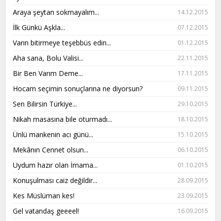
Araya şeytan sokmayalım...
14.12.2015
İlk Günkü Aşkla...
07.12.2015
Varın bitirmeye teşebbüs edin...
01.12.2015
Aha sana, Bolu Valisi...
22.11.2015
Bir Ben Varım Deme...
17.11.2015
Hocam seçimin sonuçlarına ne diyorsun?
09.11.2015
Sen Bilirsin Türkiye...
29.10.2015
Nikah masasına bile oturmadı...
18.10.2015
Ünlü mankenin acı günü...
15.10.2015
Mekânın Cennet olsun...
06.10.2015
Uydum hazır olan İmama...
01.10.2015
Konuşulması caiz değildir...
28.09.2015
Kes Müslüman kes!
23.09.2015
Gel vatandaş geeeel!
16.09.2015