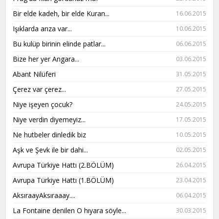
Bir elde kadeh, bir elde Kuran...
16.06.2015
Işıklarda arıza var...
10.06.2015
Bu kulüp birinin elinde patlar...
06.06.2015
Bize her yer Angara...
03.06.2015
Abant Nilüferi
31.05.2015
Çerez var çerez...
27.05.2015
Niye işeyen çocuk?
24.05.2015
Niye verdin diyemeyiz...
17.05.2015
Ne hutbeler dinledik biz
10.05.2015
Aşk ve Şevk ile bir dahi...
02.05.2015
Avrupa Türkiye Hattı (2.BÖLÜM)
26.04.2015
Avrupa Türkiye Hattı (1.BÖLÜM)
23.04.2015
AksıraayAksıraaay....
06.04.2015
La Fontaine denilen O hıyara söyle...
30.03.2015