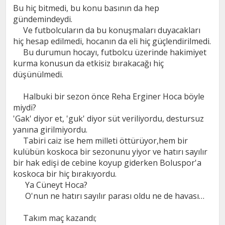
Bu hiç bitmedi, bu konu basının da hep
gündemindeydi.
Ve futbolcuların da bu konuşmaları duyacakları
hiç hesap edilmedi, hocanın da eli hiç güçlendirilmedi.
Bu durumun hocayı, futbolcu üzerinde hakimiyet
kurma konusun da etkisiz bırakacağı hiç
düşünülmedi.
Halbuki bir sezon önce Reha Erginer Hoca böyle
miydi?
'Gak' diyor et, 'guk' diyor süt veriliyordu, destursuz
yanına girilmiyordu.
Tabiri caiz ise hem milleti öttürüyor,hem bir
kulübün koskoca bir sezonunu yiyor ve hatırı sayılır
bir hak edişi de cebine koyup giderken Boluspor'a
koskoca bir hiç bırakıyordu.
Ya Cüneyt Hoca?
O'nun ne hatırı sayılır parası oldu ne de havası…
Takım maç kazandı;