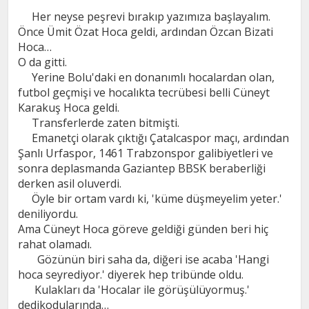
Her neyse peşrevi bırakıp yazımıza başlayalım.
Önce Ümit Özat Hoca geldi, ardından Özcan Bizati
Hoca…
O da gitti.
Yerine Bolu'daki en donanımlı hocalardan olan,
futbol geçmişi ve hocalıkta tecrübesi belli Cüneyt
Karakuş Hoca geldi.
Transferlerde zaten bitmişti.
Emanetçi olarak çıktığı Çatalcaspor maçı, ardından
Şanlı Urfaspor, 1461 Trabzonspor galibiyetleri ve
sonra deplasmanda Gaziantep BBSK beraberliği
derken asil oluverdi.
Öyle bir ortam vardı ki, 'küme düşmeyelim yeter.'
deniliyordu.
Ama Cüneyt Hoca göreve geldiği günden beri hiç
rahat olamadı.
Gözünün biri saha da, diğeri ise acaba 'Hangi
hoca seyrediyor.' diyerek hep tribünde oldu.
Kulakları da 'Hocalar ile görüşülüyormuş.'
dedikodularında…