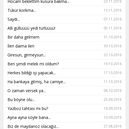
Hocam beklettim kusura bakma...
23.11.2016
Tükür korkma...
13.11.2016
Saydı...
07.11.2016
Allı güllüüüü yedi türlüüüü!
05.11.2016
Bir daha gelmem
31.10.2016
İleri daima ileri
30.10.2016
Giresun, girmeysun...
23.10.2016
Ben şimdi melek mi oldum?
19.10.2016
Herkes bildiği işi yapacak...
17.10.2016
Ha bankaya gitmiş, ha camiye...
11.10.2016
O zaman versek ya...
06.10.2016
Bu böyne olu...
25.09.2016
Yazboz tahtası mı bu?
18.09.2016
Ayna ayna söyle bana...
10.09.2016
Biz de maydanoz olacağız...
27.08.2016