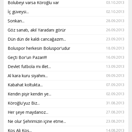
Bolubeyi varsa Köroğlu var
03.10.2013
İç güveysi...
02.10.2013
Sonkan...
28.09.2013
Göz sanatı, akıl Yaradanı görür
26.09.2013
Dün dün de kaldı cancağazım...
23.09.2013
Boluspor herkesin Boluspor'udur
18.09.2013
Geçti Bor'un Pazarı!!!
16.09.2013
Devlet futbola mı illet...
13.09.2013
Al kara kuru siyahını...
09.09.2013
Kabahat koltukta...
07.09.2013
Kendin pişir kendin ye...
02.09.2013
Köroğlu'yuz Biz...
31.08.2013
Her şeye maydanoz...
27.08.2013
Ne olur Şehrimizin içine etme...
23.08.2013
Koş Ali Koş...
14.08.2013