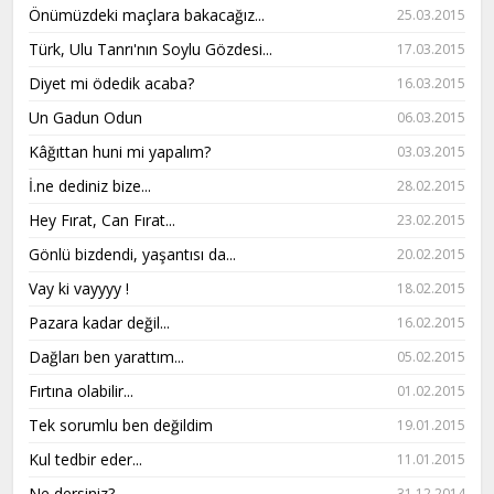
Önümüzdeki maçlara bakacağız...
25.03.2015
Türk, Ulu Tanrı'nın Soylu Gözdesi...
17.03.2015
Diyet mi ödedik acaba?
16.03.2015
Un Gadun Odun
06.03.2015
Kâğıttan huni mi yapalım?
03.03.2015
İ.ne dediniz bize...
28.02.2015
Hey Fırat, Can Fırat...
23.02.2015
Gönlü bizdendi, yaşantısı da...
20.02.2015
Vay ki vayyyy !
18.02.2015
Pazara kadar değil...
16.02.2015
Dağları ben yarattım...
05.02.2015
Fırtına olabilir...
01.02.2015
Tek sorumlu ben değildim
19.01.2015
Kul tedbir eder...
11.01.2015
Ne dersiniz?
31.12.2014