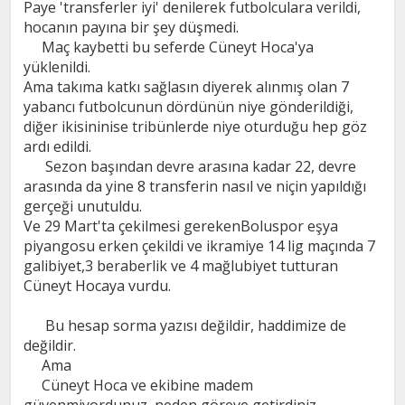
Paye 'transferler iyi' denilerek futbolculara verildi,
hocanın payına bir şey düşmedi.
Maç kaybetti bu seferde Cüneyt Hoca'ya
yüklenildi.
Ama takıma katkı sağlasın diyerek alınmış olan 7
yabancı futbolcunun dördünün niye gönderildiği,
diğer ikisininise tribünlerde niye oturduğu hep göz
ardı edildi.
Sezon başından devre arasına kadar 22, devre
arasında da yine 8 transferin nasıl ve niçin yapıldığı
gerçeği unutuldu.
Ve 29 Mart'ta çekilmesi gerekenBoluspor eşya
piyangosu erken çekildi ve ikramiye 14 lig maçında 7
galibiyet,3 beraberlik ve 4 mağlubiyet tutturan
Cüneyt Hocaya vurdu.
Bu hesap sorma yazısı değildir, haddimize de
değildir.
Ama
Cüneyt Hoca ve ekibine madem