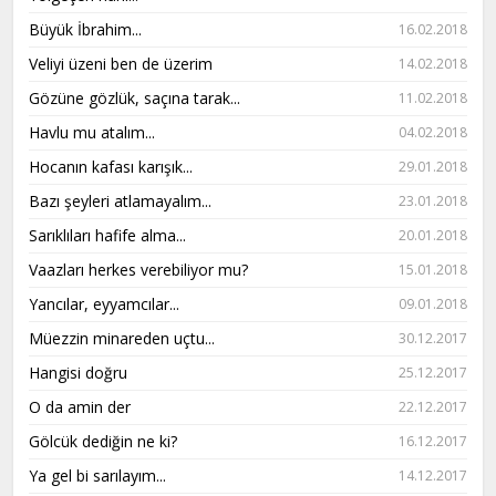
Büyük İbrahim...
16.02.2018
Veliyi üzeni ben de üzerim
14.02.2018
Gözüne gözlük, saçına tarak...
11.02.2018
Havlu mu atalım...
04.02.2018
Hocanın kafası karışık...
29.01.2018
Bazı şeyleri atlamayalım...
23.01.2018
Sarıklıları hafife alma...
20.01.2018
Vaazları herkes verebiliyor mu?
15.01.2018
Yancılar, eyyamcılar...
09.01.2018
Müezzin minareden uçtu...
30.12.2017
Hangisi doğru
25.12.2017
O da amin der
22.12.2017
Gölcük dediğin ne ki?
16.12.2017
Ya gel bi sarılayım...
14.12.2017