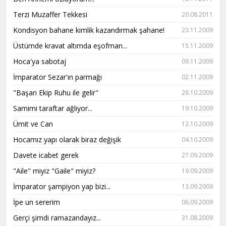
Terzi Muzaffer Tekkesi
20.08.2011
Kondisyon bahane kimlik kazandırmak şahane!
23.11.2009
Üstümde kravat altımda eşofman...
15.11.2009
Hoca'ya sabotaj
09.11.2009
İmparator Sezar'ın parmağı
02.11.2009
"Başarı Ekip Ruhu ile gelir"
26.10.2009
Samimi taraftar ağlıyor...
19.10.2009
Ümit ve Can
12.10.2009
Hocamız yapı olarak biraz değişik
04.10.2009
Davete icabet gerek
27.09.2009
"Aile" miyiz "Gaile" miyiz?
19.09.2009
İmparator şampiyon yap bizi...
13.09.2009
İpe un sererim
06.09.2009
Gerçi şimdi ramazandayız...
31.08.2009