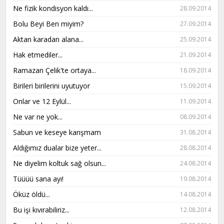
Ne fizik kondisyon kaldı...
28.09.2014
Bolu Beyi Ben miyim?
27.09.2014
Aktan karadan alana...
25.09.2014
Hak etmediler...
21.09.2014
Ramazan Çelik'te ortaya...
18.09.2014
Birileri birilerini uyutuyor
15.09.2014
Onlar ve 12 Eylül...
11.09.2014
Ne var ne yok...
08.09.2014
Sabun ve keseye karışmam
31.08.2014
Aldığımız dualar bize yeter...
28.08.2014
Ne diyelim koltuk sağ olsun...
24.08.2014
Tüüüü sana ayı!
19.08.2014
Öküz öldü...
14.08.2014
Bu işi kıvırabiliriz...
12.08.2014