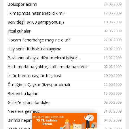
Boluspor açılımı
24.08.2009
İlk maçımıza hazırlanabildik mi?
17.08.2009
%99 değil %100 şampiyonuz(!)
10.08.2009
Yeşil çuhalar
02.08.2009
Hocam Fenerbahçe maçı ne olur?
27.07.2009
Hay senin futbolcu anlayışına
20.07.2009
Bazılarını ofsayta düşürmek mi istiyor...
13.07.2009
Hattı müdafaa yoktur, sathı müdafaa vardır
07.07.2009
İki üç bardak çay, üç beş tost
29.06.2009
Örneğimiz Çaykur Rizespor olmalı
22.06.2009
Bizden bu kadar!
15.06.2009
Güller'e sırtını döndüler
08.06.2009
Nerelere gelmişiz
31.05.2009
Birimiz hepimiz için...
04.05.2009