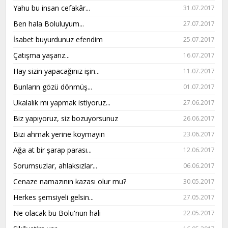
Yahu bu insan cefakâr...
31.07.2017
Ben hala Boluluyum...
27.07.2017
İsabet buyurdunuz efendim
25.07.2017
Çatışma yaşarız...
16.07.2017
Hay sizin yapacağınız işin...
11.07.2017
Bunların gözü dönmüş...
01.07.2017
Ukalalık mı yapmak istiyoruz...
27.06.2017
Biz yapıyoruz, siz bozuyorsunuz
26.06.2017
Bizi ahmak yerine koymayın
23.06.2017
Ağa at bir şarap parası...
12.06.2017
Sorumsuzlar, ahlaksızlar...
06.06.2017
Cenaze namazının kazası olur mu?
30.05.2017
Herkes şemsiyeli gelsin...
27.05.2017
Ne olacak bu Bolu'nun hali
22.05.2017