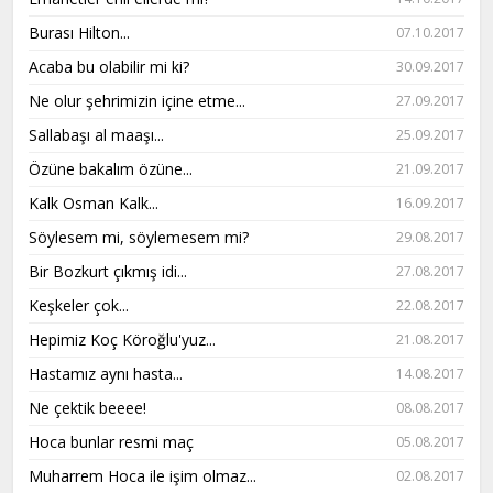
Burası Hilton...
07.10.2017
Acaba bu olabilir mi ki?
30.09.2017
Ne olur şehrimizin içine etme...
27.09.2017
Sallabaşı al maaşı...
25.09.2017
Özüne bakalım özüne...
21.09.2017
Kalk Osman Kalk...
16.09.2017
Söylesem mi, söylemesem mi?
29.08.2017
Bir Bozkurt çıkmış idi...
27.08.2017
Keşkeler çok...
22.08.2017
Hepimiz Koç Köroğlu'yuz...
21.08.2017
Hastamız aynı hasta...
14.08.2017
Ne çektik beeee!
08.08.2017
Hoca bunlar resmi maç
05.08.2017
Muharrem Hoca ile işim olmaz...
02.08.2017