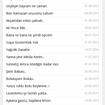
Söyleyin bayram ne zaman
07.08.2013
Ben Ramazan orucumu tuttum
04.08.2013
Akşamdan eskici yahudi...
01.08.2013
Ali Hoca Bilir...
30.07.2013
Bana ne bana ne şimdi öpcem
28.07.2013
Sopa Göstermek Yok
21.07.2013
Yağcılık Sanattır
14.07.2013
Yarına yine Mevla Kerim...
11.07.2013
Sünnetçi Amca İstediğin Kadar Kes
01.07.2013
Şiirin Babası...
28.06.2013
Boluluyum Bolulu...
22.06.2013
Yunus ruhlu Bolu Beylerine...!
29.05.2013
Leventimiz iyi Semih şokta...
22.05.2013
Ayılana gazoz, bayılana limon
20.05.2013