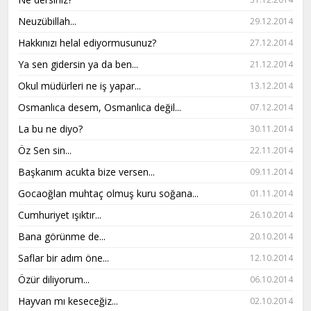
Neuzübillah...
29.12.2014
Hakkınızı helal ediyormusunuz?
27.12.2014
Ya sen gidersin ya da ben...
21.12.2014
Okul müdürleri ne iş yapar...
13.12.2014
Osmanlıca desem, Osmanlıca değil...
07.12.2014
La bu ne diyo?
30.11.2014
Öz Sen sin...
22.11.2014
Başkanım acukta bize versen...
09.11.2014
Gocaoğlan muhtaç olmuş kuru soğana...
01.11.2014
Cumhuriyet ışıktır...
26.10.2014
Bana görünme de...
20.10.2014
Saflar bir adım öne...
12.10.2014
Özür diliyorum...
06.10.2014
Hayvan mı keseceğiz...
02.10.2014