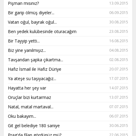
Pişman mısınız?
13.09.2015
Bir garip ölmüş diyeler...
06.09.2015
Vatan oğul, bayrak oğul...
30.08.2015
Ben yedek kulübesinde oturacağım
23.08.2015
Bir Tayyip yetti...
16.08.2015
Biz yine yanılmışız...
04.08.2015
Tavşandan şapka çıkartma...
02.08.2015
Hafız İsmail ile Hafız Düriye
20.07.2015
Ya ateşe su taşıyacağız...
17.07.2015
Hayatta her şey var
14.07.2015
Oruçlar bizi kurtarmaz
13.07.2015
Natal, matal martaval...
07.07.2015
Oku bakayım...
06.07.2015
Git gel belediye 180 saniye
30.06.2015
Prag'da filan gördünüz mü?
22.06.2015