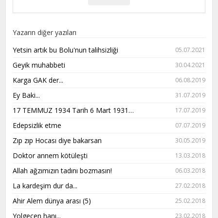
Yazarın diğer yazıları
Yetsin artık bu Bolu'nun talihsizliği
05.07.2021
Geyik muhabbeti
30.04.2021
Karga GAK der...
06.08.2019
Ey Baki...
31.07.2019
17 TEMMUZ 1934 Tarih 6 Mart 1931…
17.07.2019
Edepsizlik etme
07.07.2019
Zıp zıp Hocası diye bakarsan
30.05.2019
Doktor annem kötüleşti
13.03.2018
Allah ağzımızın tadını bozmasın!
06.03.2018
La kardeşim dur da...
27.02.2018
Ahir Alem dünya arası (5)
25.02.2018
Yolgeçen hanı...
23.02.2018