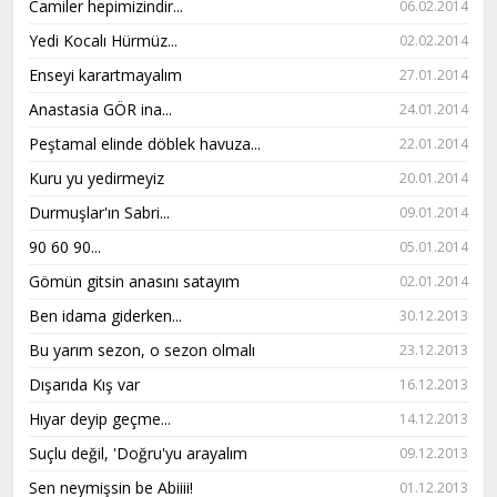
Camiler hepimizindir...
06.02.2014
Yedi Kocalı Hürmüz...
02.02.2014
Enseyi karartmayalım
27.01.2014
Anastasia GÖR ina...
24.01.2014
Peştamal elinde döblek havuza...
22.01.2014
Kuru yu yedirmeyiz
20.01.2014
Durmuşlar'ın Sabri...
09.01.2014
90 60 90...
05.01.2014
Gömün gitsin anasını satayım
02.01.2014
Ben idama giderken...
30.12.2013
Bu yarım sezon, o sezon olmalı
23.12.2013
Dışarıda Kış var
16.12.2013
Hıyar deyip geçme...
14.12.2013
Suçlu değil, 'Doğru'yu arayalım
09.12.2013
Sen neymişsin be Abiiii!
01.12.2013