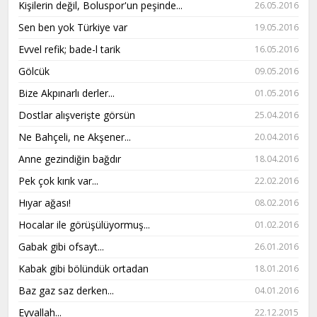
Kişilerin değil, Boluspor'un peşinde...
26.05.2016
Sen ben yok Türkiye var
19.05.2016
Evvel refik; bade-l tarik
16.05.2016
Gölcük
09.05.2016
Bize Akpınarlı derler...
01.05.2016
Dostlar alışverişte görsün
25.04.2016
Ne Bahçeli, ne Akşener...
20.04.2016
Anne gezindiğin bağdır
18.04.2016
Pek çok kırık var...
22.02.2016
Hıyar ağası!
08.02.2016
Hocalar ile görüşülüyormuş...
01.02.2016
Gabak gibi ofsayt...
26.01.2016
Kabak gibi bölündük ortadan
18.01.2016
Baz gaz saz derken...
04.01.2016
Eyvallah...
22.12.2015