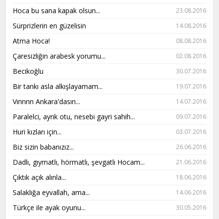
Hoca bu sana kapak olsun...
23.08.2016
Sürprizlerin en güzelisin
14.08.2016
Atma Hoca!
08.08.2016
Çaresizliğin arabesk yorumu...
02.08.2016
Becikoğlu
30.07.2016
Bir tankı asla alkışlayamam...
19.07.2016
Vınnnn Ankara'dasın...
14.07.2016
Paralelci, ayrık otu, nesebi gayri sahih...
09.07.2016
Huri kızları için...
03.07.2016
Biz sizin babanızız...
26.06.2016
Dadlı, gıymatlı, hörmatlı, şevgatlı Hocam...
21.06.2016
Çıktık açık alınla...
18.06.2016
Salaklığa eyvallah, ama...
14.06.2016
Türkçe ile ayak oyunu...
30.05.2016