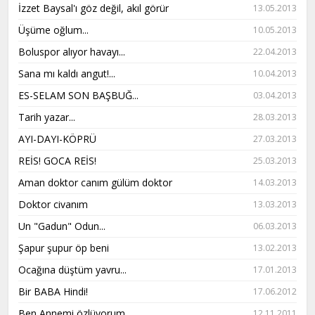
İzzet Baysal'ı göz değil, akıl görür
13.05.2013
Üşüme oğlum...
10.05.2013
Boluspor alıyor havayı...
22.04.2013
Sana mı kaldı angut!...
10.04.2013
ES-SELAM SON BAŞBUĞ...
03.04.2013
Tarih yazar...
28.03.2013
AYI-DAYI-KÖPRÜ
27.03.2013
REİS! GOCA REİS!
25.03.2013
Aman doktor canım gülüm doktor
14.03.2013
Doktor civanım
13.03.2013
Un "Gadun" Odun...
06.03.2013
Şapur şupur öp beni
13.02.2013
Ocağına düştüm yavru...
17.01.2013
Bir BABA Hindi!
17.06.2012
Ben Annemi özlüyorum...
12.11.2011