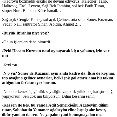
-Kadroyu bozmadık eskiler ile devam ediyoruz. Kaleciler; Talip,
Halitoviç, Erol, Levent, Sağ Bek İbrahim, sol bek Fatih Turan,
stoper Nuri, Bankacı Köse İsmail…
Sağ açık Cengiz Tomaç, sol açık Çetiner, orta saha Soner, Kuzman,
Vedat, Nail, santrafor Sinan, Abidin, Ahmet 2…
-Büyük İbrahim niye yok?
-Onun işlemleri daha bitmedi
-Peki Hocam Kuzman nasıl oynayacak ki; o yabancı, izin var
mı?
-Evet var
-N o ya? Soner ile Kuzman aynı anda kadro da. İkisi de koşmaz
top ayağına gelince oynarlar, belki çok gol atarız ama bu takım
attığından fazlasını yer hocam.
-Ne o kerkenez üç günlük seyisliğin var, kırk yıllık boş karıştırıcılığı
yapıyorsun. Sen çok mu biliyorsun. Dilini keserim senin.
-Kes sen de kes, bu yanda Adil Semercioğlu Ağabeyim dilimi
tutar, Sabahattin Yamaner ağabeyim eline bıçağı alır keser,
öbür yandan da sen. Ne yapalım yani konuşmayalım mı,