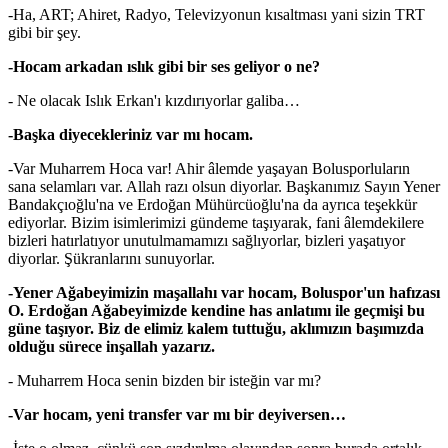
-Ha, ART; Ahiret, Radyo, Televizyonun kısaltması yani sizin TRT
gibi bir şey.
-Hocam arkadan ıslık gibi bir ses geliyor o ne?
- Ne olacak Islık Erkan'ı kızdırıyorlar galiba…
-Başka diyecekleriniz var mı hocam.
-Var Muharrem Hoca var! Ahir âlemde yaşayan Bolusporluların
sana selamları var. Allah razı olsun diyorlar. Başkanımız Sayın Yener
Bandakçıoğlu'na ve Erdoğan Mühürcüoğlu'na da ayrıca teşekkür
ediyorlar. Bizim isimlerimizi gündeme taşıyarak, fani âlemdekilere
bizleri hatırlatıyor unutulmamamızı sağlıyorlar, bizleri yaşatıyor
diyorlar. Şükranlarını sunuyorlar.
-Yener Ağabeyimizin maşallahı var hocam, Boluspor'un hafızası
O. Erdoğan Ağabeyimizde kendine has anlatımı ile geçmişi bu
güne taşıyor. Biz de elimiz kalem tuttuğu, aklımızın başımızda
olduğu sürece inşallah yazarız.
- Muharrem Hoca senin bizden bir isteğin var mı?
-Var hocam, yeni transfer var mı bir deyiversen…