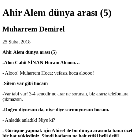
Ahir Alem dünya arası (5)
Muharrem Demirel
25 Şubat 2018
Ahir Alem dünya arası (5)
-Aloo Cahit SİNAN Hocam Aloooo…
- Alooo! Muharrem Hoca; vefasız hoca aloooo!
-Sitem var gibi hocam
-Var tabi var! 3-4 senedir ne arar ne sorarsın, biz ararız telefonlara
çıkmazsın.
-Doğru diyorsun da, niye diye sormuyorsun hocam.
- Anladık anladık! Niye ki?
- Görüşme yapmak için Ahiret ile bu dünya arasında bana özel
bir hat yüklediniz. Şimdi hatların ne halt ettiği belli değil