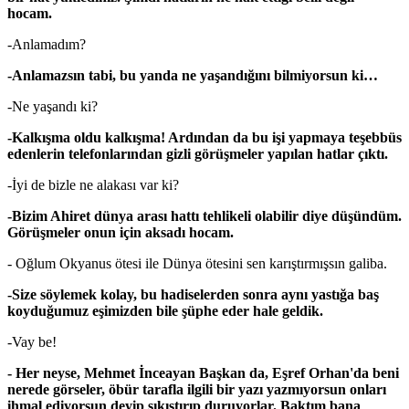
hocam.
-Anlamadım?
-Anlamazsın tabi, bu yanda ne yaşandığını bilmiyorsun ki…
-Ne yaşandı ki?
-Kalkışma oldu kalkışma! Ardından da bu işi yapmaya teşebbüs
edenlerin telefonlarından gizli görüşmeler yapılan hatlar çıktı.
-İyi de bizle ne alakası var ki?
-Bizim Ahiret dünya arası hattı tehlikeli olabilir diye düşündüm.
Görüşmeler onun için aksadı hocam.
- Oğlum Okyanus ötesi ile Dünya ötesini sen karıştırmışsın galiba.
-Size söylemek kolay, bu hadiselerden sonra aynı yastığa baş
koyduğumuz eşimizden bile şüphe eder hale geldik.
-Vay be!
- Her neyse, Mehmet İnceayan Başkan da, Eşref Orhan'da beni
nerede görseler, öbür tarafla ilgili bir yazı yazmıyorsun onları
ihmal ediyorsun deyip sıkıştırıp duruyorlar. Baktım bana