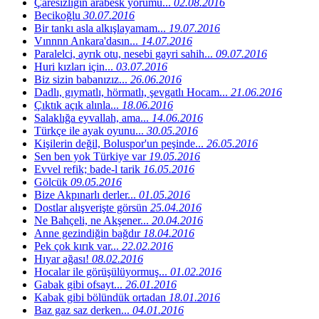
Çaresizliğin arabesk yorumu...
02.08.2016
Becikoğlu
30.07.2016
Bir tankı asla alkışlayamam...
19.07.2016
Vınnnn Ankara'dasın...
14.07.2016
Paralelci, ayrık otu, nesebi gayri sahih...
09.07.2016
Huri kızları için...
03.07.2016
Biz sizin babanızız...
26.06.2016
Dadlı, gıymatlı, hörmatlı, şevgatlı Hocam...
21.06.2016
Çıktık açık alınla...
18.06.2016
Salaklığa eyvallah, ama...
14.06.2016
Türkçe ile ayak oyunu...
30.05.2016
Kişilerin değil, Boluspor'un peşinde...
26.05.2016
Sen ben yok Türkiye var
19.05.2016
Evvel refik; bade-l tarik
16.05.2016
Gölcük
09.05.2016
Bize Akpınarlı derler...
01.05.2016
Dostlar alışverişte görsün
25.04.2016
Ne Bahçeli, ne Akşener...
20.04.2016
Anne gezindiğin bağdır
18.04.2016
Pek çok kırık var...
22.02.2016
Hıyar ağası!
08.02.2016
Hocalar ile görüşülüyormuş...
01.02.2016
Gabak gibi ofsayt...
26.01.2016
Kabak gibi bölündük ortadan
18.01.2016
Baz gaz saz derken...
04.01.2016