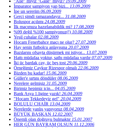
"Aile" miyiz "Gaile" miyiz?
19.09.2009
İmparator şampiyon yap bizi...
13.09.2009
İpe un sererim
06.09.2009
Gerçi şimdi ramazandayız...
31.08.2009
Boluspor açılımı
24.08.2009
İlk maçımıza hazırlanabildik mi?
17.08.2009
%99 değil %100 şampiyonuz(!)
10.08.2009
Yeşil çuhalar
02.08.2009
Hocam Fenerbahçe maçı ne olur?
27.07.2009
Hay senin futbolcu anlayışına
20.07.2009
Bazılarını ofsayta düşürmek mi istiyor...
13.07.2009
Hattı müdafaa yoktur, sathı müdafaa vardır
07.07.2009
İki üç bardak çay, üç beş tost
29.06.2009
Örneğimiz Çaykur Rizespor olmalı
22.06.2009
Bizden bu kadar!
15.06.2009
Güller'e sırtını döndüler
08.06.2009
Nerelere gelmişiz
31.05.2009
Birimiz hepimiz için...
04.05.2009
Bank Asya 1.ligine yazık!
26.04.2009
"Hocam Tekkedeyiz gel"
20.04.2009
BOLULU CHAİR
13.04.2009
Nerelerde yanlış yapıyoruz
08.04.2009
BÜYÜK BAŞKAN
12.02.2007
Önemli olan doğruyu bulmaktır
15.01.2007
HER GÜN BAYRAM OLSUN
11.12.2006