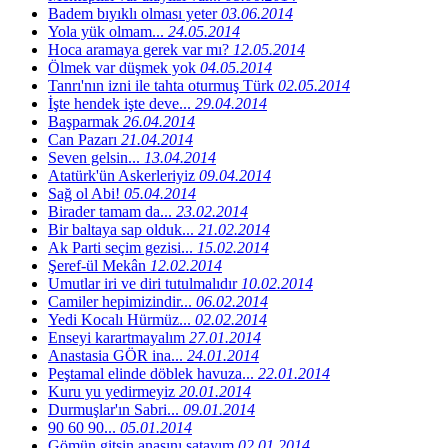
Badem bıyıklı olması yeter
03.06.2014
Yola yük olmam...
24.05.2014
Hoca aramaya gerek var mı?
12.05.2014
Ölmek var düşmek yok
04.05.2014
Tanrı'nın izni ile tahta oturmuş Türk
02.05.2014
İşte hendek işte deve...
29.04.2014
Başparmak
26.04.2014
Can Pazarı
21.04.2014
Seven gelsin...
13.04.2014
Atatürk'ün Askerleriyiz
09.04.2014
Sağ ol Abi!
05.04.2014
Birader tamam da...
23.02.2014
Bir baltaya sap olduk...
21.02.2014
Ak Parti seçim gezisi...
15.02.2014
Şeref-ül Mekân
12.02.2014
Umutlar iri ve diri tutulmalıdır
10.02.2014
Camiler hepimizindir...
06.02.2014
Yedi Kocalı Hürmüz...
02.02.2014
Enseyi karartmayalım
27.01.2014
Anastasia GÖR ina...
24.01.2014
Peştamal elinde döblek havuza...
22.01.2014
Kuru yu yedirmeyiz
20.01.2014
Durmuşlar'ın Sabri...
09.01.2014
90 60 90...
05.01.2014
Gömün gitsin anasını satayım
02.01.2014