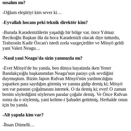
susalım mı?
-Oğlum eleştiriyi kim sever ki…
-Eyvallah hocam peki teknik direktör kim?
-Burada Karadenizlilerin yaşadığı bir bölge var, önce Yılmaz
Becikoğlu Başkan illa da hoca Karadenizli olacak diye tutturdu,
Trabzonlu Kadir Özcan'ı istedi zorla vazgeçirdiler ve Mösyö geldi
yani Valeri Neagu…
-Nasıl yani Neagu'da sizin yanınızda mı?
-Evet Mösyö'de bu yanda, ben dünya hayatında iken Yener
Bandakçıoğlu başkanımdan Neagu'nun parayı çok sevdiğini
duymuştum. Bizim Japon Rıdvan Mösyö'nün yardımcılığını
yaparken para saydığını görmüş ve yanına gidip demiş ki; Mösyö
sen var paranın çoğalmasını istemek. O da demiş ki; evet! O zaman
benim söylediğimi söylersen paralar çoğalır demiş. Ve Önce Rıdvan
sonra da o söylemiş, yani kelime-i Şahadet getirtmiş. Herhalde onun
için bu yanda.
-Alt yapıda kim var?
-İhsan Dümelli…