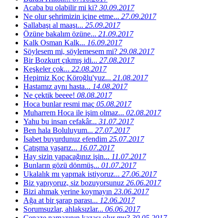
Acaba bu olabilir mi ki?
30.09.2017
Ne olur şehrimizin içine etme...
27.09.2017
Sallabaşı al maaşı...
25.09.2017
Özüne bakalım özüne...
21.09.2017
Kalk Osman Kalk...
16.09.2017
Söylesem mi, söylemesem mi?
29.08.2017
Bir Bozkurt çıkmış idi...
27.08.2017
Keşkeler çok...
22.08.2017
Hepimiz Koç Köroğlu'yuz...
21.08.2017
Hastamız aynı hasta...
14.08.2017
Ne çektik beeee!
08.08.2017
Hoca bunlar resmi maç
05.08.2017
Muharrem Hoca ile işim olmaz...
02.08.2017
Yahu bu insan cefakâr...
31.07.2017
Ben hala Boluluyum...
27.07.2017
İsabet buyurdunuz efendim
25.07.2017
Çatışma yaşarız...
16.07.2017
Hay sizin yapacağınız işin...
11.07.2017
Bunların gözü dönmüş...
01.07.2017
Ukalalık mı yapmak istiyoruz...
27.06.2017
Biz yapıyoruz, siz bozuyorsunuz
26.06.2017
Bizi ahmak yerine koymayın
23.06.2017
Ağa at bir şarap parası...
12.06.2017
Sorumsuzlar, ahlaksızlar...
06.06.2017
Cenaze namazının kazası olur mu?
30.05.2017