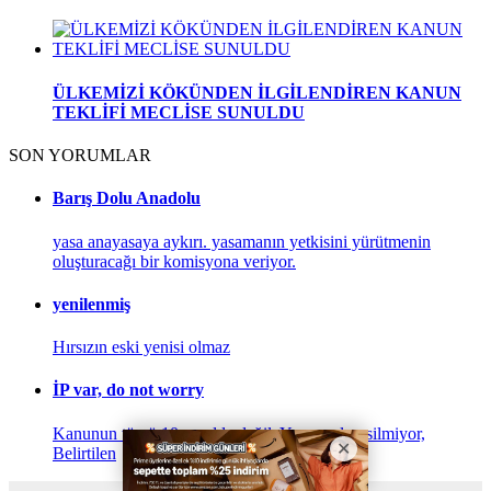
ÜLKEMİZİ KÖKÜNDEN İLGİLENDİREN KANUN
TEKLİFİ MECLİSE SUNULDU
SON YORUMLAR
Barış Dolu Anadolu
yasa anayasaya aykırı. yasamanın yetkisini yürütmenin
oluşturacağı bir komisyona veriyor.
yenilenmiş
Hırsızın eski yenisi olmaz
İP var, do not worry
Kanunun tümü 10. madde değil. Yasa suçları silmiyor,
Belirtilen