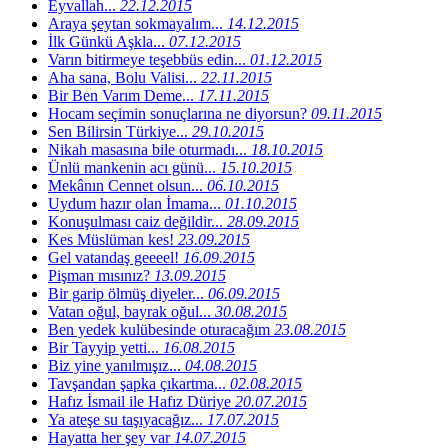
Eyvallah...
22.12.2015
Araya şeytan sokmayalım...
14.12.2015
İlk Günkü Aşkla...
07.12.2015
Varın bitirmeye teşebbüs edin...
01.12.2015
Aha sana, Bolu Valisi...
22.11.2015
Bir Ben Varım Deme...
17.11.2015
Hocam seçimin sonuçlarına ne diyorsun?
09.11.2015
Sen Bilirsin Türkiye...
29.10.2015
Nikah masasına bile oturmadı...
18.10.2015
Ünlü mankenin acı günü...
15.10.2015
Mekânın Cennet olsun...
06.10.2015
Uydum hazır olan İmama...
01.10.2015
Konuşulması caiz değildir...
28.09.2015
Kes Müslüman kes!
23.09.2015
Gel vatandaş geeeel!
16.09.2015
Pişman mısınız?
13.09.2015
Bir garip ölmüş diyeler...
06.09.2015
Vatan oğul, bayrak oğul...
30.08.2015
Ben yedek kulübesinde oturacağım
23.08.2015
Bir Tayyip yetti...
16.08.2015
Biz yine yanılmışız...
04.08.2015
Tavşandan şapka çıkartma...
02.08.2015
Hafız İsmail ile Hafız Düriye
20.07.2015
Ya ateşe su taşıyacağız...
17.07.2015
Hayatta her şey var
14.07.2015