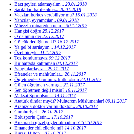
Bazı şeyleri atlamayalım...
23.01.2018
Sarıklıları hafife alma...
20.01.2018
Vaazları herkes verebiliyor mu?
15.01.2018
Yancılar, eyyamcılar...
09.01.2018
Müezzin minareden uçtu...
30.12.2017
Hangisi doğru
25.12.2017
O da amin der
22.12.2017
Gölcük dediğin ne ki?
16.12.2017
Ya gel bi sarılayım...
14.12.2017
Özel bireyler
11.12.2017
Toz kondurmayız
09.12.2017
Bir haftada kahraman
04.12.2017
Yangınlardayız...
29.11.2017
Efsaneler ve mahkûmlar...
26.11.2017
Öğretmenler Gününüz kutlu olsun
24.11.2017
Gülen öğretmen varmış...
21.11.2017
Sen öğretmen değil misin?
19.11.2017
Maksat Spor olsun...
14.11.2017
Atatürk dindar mıydı? Muhterem Müslümanlar!
09.11.2017
Aranızda doktor var mı doktor...
28.10.2017
Cumhuriyet...
26.10.2017
Bolusporlu Çetin...
17.10.2017
Ankara'da güzel şeyler olmadı mı?
16.10.2017
Emanetler ehil ellerde mi?
14.10.2017
Burası Hilton...
07.10.2017