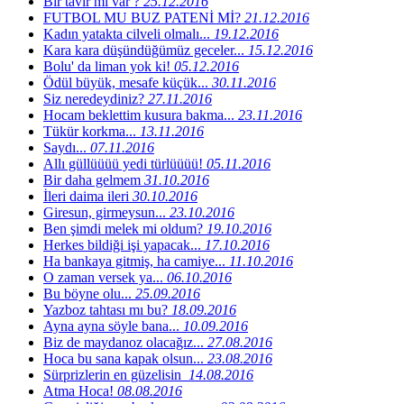
Bir tavır mı var ?
25.12.2016
FUTBOL MU BUZ PATENİ Mİ?
21.12.2016
Kadın yatakta cilveli olmalı...
19.12.2016
Kara kara düşündüğümüz geceler...
15.12.2016
Bolu' da liman yok ki!
05.12.2016
Ödül büyük, mesafe küçük...
30.11.2016
Siz neredeydiniz?
27.11.2016
Hocam beklettim kusura bakma...
23.11.2016
Tükür korkma...
13.11.2016
Saydı...
07.11.2016
Allı güllüüüü yedi türlüüüü!
05.11.2016
Bir daha gelmem
31.10.2016
İleri daima ileri
30.10.2016
Giresun, girmeysun...
23.10.2016
Ben şimdi melek mi oldum?
19.10.2016
Herkes bildiği işi yapacak...
17.10.2016
Ha bankaya gitmiş, ha camiye...
11.10.2016
O zaman versek ya...
06.10.2016
Bu böyne olu...
25.09.2016
Yazboz tahtası mı bu?
18.09.2016
Ayna ayna söyle bana...
10.09.2016
Biz de maydanoz olacağız...
27.08.2016
Hoca bu sana kapak olsun...
23.08.2016
Sürprizlerin en güzelisin
14.08.2016
Atma Hoca!
08.08.2016