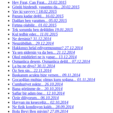
Hey Fırat, Can Fırat...
23.02.2015
Gönlü bizdendi, yaşantısı da...
20.02.2015
Vay ki vayyyy !
18.02.2015
Pazara kadar değil...
16.02.2015
Dağları ben yarattım...
05.02.2015
Fırtına olabilir...
01.02.2015
Tek sorumlu ben değildim
19.01.2015
Kul tedbir eder...
11.01.2015
Ne dersiniz?
31.12.2014
Neuzübillah...
29.12.2014
Hakkınızı helal ediyormusunuz?
27.12.2014
Ya sen gidersin ya da ben...
21.12.2014
Okul müdürleri ne iş yapar...
13.12.2014
Osmanlıca desem, Osmanlıca değil...
07.12.2014
La bu ne diyo?
30.11.2014
Öz Sen sin...
22.11.2014
Başkanım acukta bize versen...
09.11.2014
Gocaoğlan muhtaç olmuş kuru soğana...
01.11.2014
Cumhuriyet ışıktır...
26.10.2014
Bana görünme de...
20.10.2014
Saflar bir adım öne...
12.10.2014
Özür diliyorum...
06.10.2014
Hayvan mı keseceğiz...
02.10.2014
Ne fizik kondisyon kaldı...
28.09.2014
Bolu Beyi Ben miyim?
27.09.2014