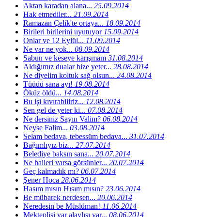
Aktan karadan alana...
25.09.2014
Hak etmediler...
21.09.2014
Ramazan Çelik'te ortaya...
18.09.2014
Birileri birilerini uyutuyor
15.09.2014
Onlar ve 12 Eylül...
11.09.2014
Ne var ne yok...
08.09.2014
Sabun ve keseye karışmam
31.08.2014
Aldığımız dualar bize yeter...
28.08.2014
Ne diyelim koltuk sağ olsun...
24.08.2014
Tüüüü sana ayı!
19.08.2014
Öküz öldü...
14.08.2014
Bu işi kıvırabiliriz...
12.08.2014
Sen gel de yeter ki...
07.08.2014
Ne dersiniz Sayın Valim?
06.08.2014
Neyse Falim...
03.08.2014
Selam bedava, tebessüm bedava...
31.07.2014
Bağımlıyız biz...
27.07.2014
Belediye baksın sana...
20.07.2014
Ne halleri varsa görsünler...
20.07.2014
Geç kalmadık mı?
06.07.2014
Şener Hoca
28.06.2014
Hasım mısın Hısım mısın?
23.06.2014
Be mübarek nerdesen...
20.06.2014
Neredesin be Müslüman!
11.06.2014
Mekteplisi var alaylısı var...
08.06.2014