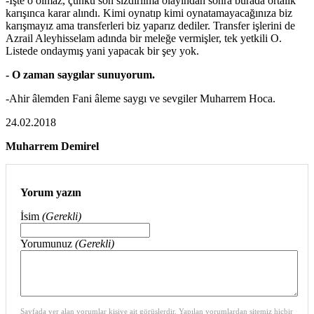
-İşte o olmaz, çünkü son sızdırılma olayından sonra burada ortalık
karışınca karar alındı. Kimi oynatıp kimi oynatamayacağınıza biz
karışmayız ama transferleri biz yaparız dediler. Transfer işlerini de
Azrail Aleyhisselam adında bir meleğe vermişler, tek yetkili O.
Listede ondaymış yani yapacak bir şey yok.
- O zaman saygılar sunuyorum.
-Ahir âlemden Fani âleme saygı ve sevgiler Muharrem Hoca.
24.02.2018
Muharrem Demirel
Yorum yazın
İsim
(Gerekli)
Yorumunuz
(Gerekli)
Sayfada yer alan yorumlar kişiye ait görüşlerdir. Yapılan yorumlardan sitemiz hiçbir