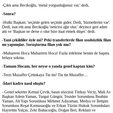
-Çıktı ama Becikoğlu, 'metal yorgunluğunuz var.' dedi,
-Sonra?
-Hulki Başkan; 'seçimle gelen seçimle gider. Dedi, 'hizmetlerim var'.
Dedi, inat etti ama Becikoğlu 'neticesi ağır olur.' deyince geri adım
attı ve 'Başkan ne derse o olur bize itaat etmek düşer.' dedi.
-Yani çekildiler öyle mi? Peki transferlerde filan usulsüzlük filan
mı yapmışlar. Soruşturma filan yok mu?
-Muharrem Hoca Muharrem Hoca! Fazla irdeleme benim de başımı
belaya sokma.
-Tamam Hocam, her neyse o yanda genel kaptan kim?
-Terzi Muzaffer Çetinkaya Tin tin! Tin tin Muzaffer…
-İdari kadro nasıl oluştu?
- Genel sekreter Kemal Çevik, basın sözcüsü Türkay Veciz, Mali As
Başkan Adem Yaman, Turgut Güngör, Tesisler Sorumlusu İbrahim
Yaman, Alt Yapı Sorumlusu Mehmet Adıyaman, Medya ve İletişim
Sorumlusu Reşat Kırmusaoğlu ve Erkan Tüzün Hukuk Sorumluları:
Hayrettin Yalçın, Zeki Baltacıoğlu, Doğan İleri, Reklam ve