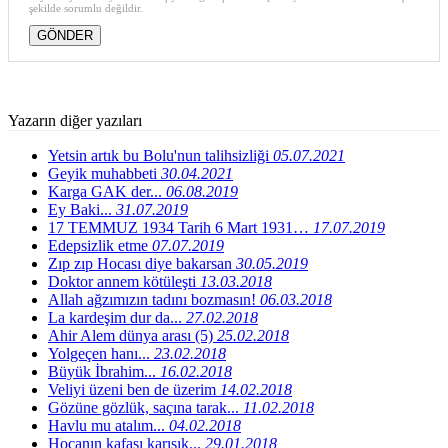
şekilde sorumlu değildir.
Yazarın diğer yazıları
Yetsin artık bu Bolu'nun talihsizliği
05.07.2021
Geyik muhabbeti
30.04.2021
Karga GAK der...
06.08.2019
Ey Baki...
31.07.2019
17 TEMMUZ 1934 Tarih 6 Mart 1931…
17.07.2019
Edepsizlik etme
07.07.2019
Zıp zıp Hocası diye bakarsan
30.05.2019
Doktor annem kötüleşti
13.03.2018
Allah ağzımızın tadını bozmasın!
06.03.2018
La kardeşim dur da...
27.02.2018
Ahir Alem dünya arası (5)
25.02.2018
Yolgeçen hanı...
23.02.2018
Büyük İbrahim...
16.02.2018
Veliyi üzeni ben de üzerim
14.02.2018
Gözüne gözlük, saçına tarak...
11.02.2018
Havlu mu atalım...
04.02.2018
Hocanın kafası karışık...
29.01.2018