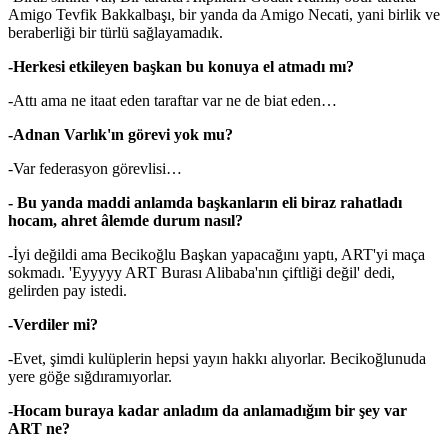
Amigo Tevfik Bakkalbaşı, bir yanda da Amigo Necati, yani birlik ve
beraberliği bir türlü sağlayamadık.
-Herkesi etkileyen başkan bu konuya el atmadı mı?
-Attı ama ne itaat eden taraftar var ne de biat eden…
-Adnan Varlık'ın görevi yok mu?
-Var federasyon görevlisi…
- Bu yanda maddi anlamda başkanların eli biraz rahatladı
hocam, ahret âlemde durum nasıl?
-İyi değildi ama Becikoğlu Başkan yapacağını yaptı, ART'yi maça
sokmadı. 'Eyyyyy ART Burası Alibaba'nın çiftliği değil' dedi,
gelirden pay istedi.
-Verdiler mi?
-Evet, şimdi kulüplerin hepsi yayın hakkı alıyorlar. Becikoğlunuda
yere göğe sığdıramıyorlar.
-Hocam buraya kadar anladım da anlamadığım bir şey var
ART ne?