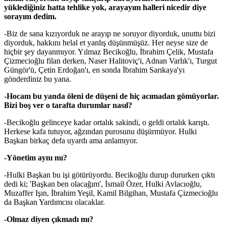
yüklediğiniz hatta tehlike yok, arayayım halleri nicedir diye
sorayım dedim.
-Biz de sana kızıyorduk ne arayıp ne soruyor diyorduk, unuttu bizi
diyorduk, hakkını helal et yanlış düşünmüşüz. Her neyse size de
hiçbir şey dayanmıyor. Yılmaz Becikoğlu, İbrahim Çelik, Mustafa
Çizmecioğlu filan derken, Naser Halitoviç'i, Adnan Varlık'ı, Turgut
Güngör'ü, Çetin Erdoğan'ı, en sonda İbrahim Sarıkaya'yı
gönderdiniz bu yana.
-Hocam bu yanda öleni de düşeni de hiç acımadan gömüyorlar.
Bizi boş ver o tarafta durumlar nasıl?
-Becikoğlu gelinceye kadar ortalık sakindi, o geldi ortalık karıştı.
Herkese kafa tutuyor, ağzından purosunu düşürmüyor. Hulki
Başkan birkaç defa uyardı ama anlamıyor.
-Yönetim aynı mı?
-Hulki Başkan bu işi götürüyordu. Becikoğlu durup dururken çıktı
dedi ki; 'Başkan ben olacağım', İsmail Özer, Hulki Avlacıoğlu,
Muzaffer Işın, İbrahim Yeşil, Kamil Bilgihan, Mustafa Çizmecioğlu
da Başkan Yardımcısı olacaklar.
-Olmaz diyen çıkmadı mı?