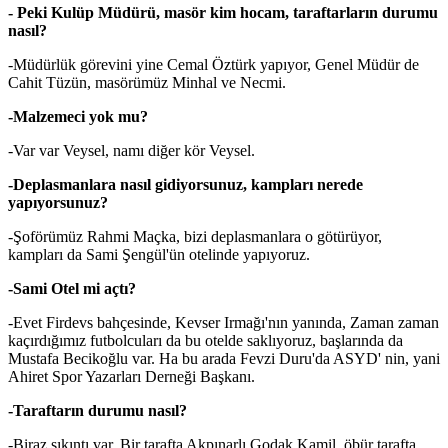
- Peki Kulüp Müdürü, masör kim hocam, taraftarların durumu
nasıl?
-Müdürlük görevini yine Cemal Öztürk yapıyor, Genel Müdür de
Cahit Tüzün, masörümüz Minhal ve Necmi.
-Malzemeci yok mu?
-Var var Veysel, namı diğer kör Veysel.
-Deplasmanlara nasıl gidiyorsunuz, kampları nerede
yapıyorsunuz?
-Şoförümüz Rahmi Maçka, bizi deplasmanlara o götürüyor,
kampları da Sami Şengül'ün otelinde yapıyoruz.
-Sami Otel mi açtı?
-Evet Firdevs bahçesinde, Kevser Irmağı'nın yanında, Zaman zaman
kaçırdığımız futbolcuları da bu otelde saklıyoruz, başlarında da
Mustafa Becikoğlu var. Ha bu arada Fevzi Duru'da ASYD' nin, yani
Ahiret Spor Yazarları Derneği Başkanı.
-Taraftarın durumu nasıl?
-Biraz sıkıntı var, Bir tarafta Akpınarlı Godak Kamil, öbür tarafta