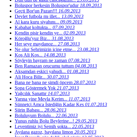
Boluspor herkesin Boluspor'udur
18.09.2013
Geçti Bor'un Pazarı!!!
16.09.2013
Devlet futbola mı illet...
13.09.2013
Al kara kuru siyahını...
09.09.2013
Kabahat koltukta...
07.09.2013
Kendin pişir kendin ye...
02.09.2013
Köroğlu'yuz Biz...
31.08.2013
Her şeye maydanoz...
27.08.2013
Ne olur Şehrimizin içine etme...
23.08.2013
Koş Ali Koş...
14.08.2013
Söyleyin bayram ne zaman
07.08.2013
Ben Ramazan orucumu tuttum
04.08.2013
Akşamdan eskici yahudi...
01.08.2013
Ali Hoca Bilir...
30.07.2013
Bana ne bana ne şimdi öpcem
28.07.2013
Sopa Göstermek Yok
21.07.2013
Yağcılık Sanattır
14.07.2013
Yarına yine Mevla Kerim...
11.07.2013
Sünnetçi Amca İstediğin Kadar Kes
01.07.2013
Şiirin Babası...
28.06.2013
Boluluyum Bolulu...
22.06.2013
Yunus ruhlu Bolu Beylerine...!
29.05.2013
Leventimiz iyi Semih şokta...
22.05.2013
Ayılana gazoz, bayılana limon
20.05.2013