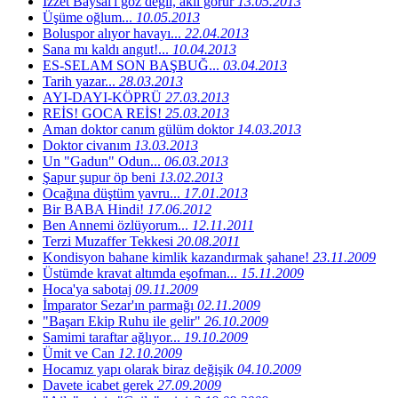
İzzet Baysal'ı göz değil, akıl görür
13.05.2013
Üşüme oğlum...
10.05.2013
Boluspor alıyor havayı...
22.04.2013
Sana mı kaldı angut!...
10.04.2013
ES-SELAM SON BAŞBUĞ...
03.04.2013
Tarih yazar...
28.03.2013
AYI-DAYI-KÖPRÜ
27.03.2013
REİS! GOCA REİS!
25.03.2013
Aman doktor canım gülüm doktor
14.03.2013
Doktor civanım
13.03.2013
Un "Gadun" Odun...
06.03.2013
Şapur şupur öp beni
13.02.2013
Ocağına düştüm yavru...
17.01.2013
Bir BABA Hindi!
17.06.2012
Ben Annemi özlüyorum...
12.11.2011
Terzi Muzaffer Tekkesi
20.08.2011
Kondisyon bahane kimlik kazandırmak şahane!
23.11.2009
Üstümde kravat altımda eşofman...
15.11.2009
Hoca'ya sabotaj
09.11.2009
İmparator Sezar'ın parmağı
02.11.2009
"Başarı Ekip Ruhu ile gelir"
26.10.2009
Samimi taraftar ağlıyor...
19.10.2009
Ümit ve Can
12.10.2009
Hocamız yapı olarak biraz değişik
04.10.2009
Davete icabet gerek
27.09.2009