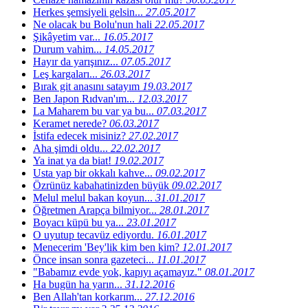
Herkes şemsiyeli gelsin...
27.05.2017
Ne olacak bu Bolu'nun hali
22.05.2017
Şikâyetim var...
16.05.2017
Durum vahim...
14.05.2017
Hayır da yarışınız...
07.05.2017
Leş kargaları...
26.03.2017
Bırak git anasını satayım
19.03.2017
Ben Japon Rıdvan'ım...
12.03.2017
La Maharem bu var ya bu...
07.03.2017
Keramet nerede?
06.03.2017
İstifa edecek misiniz?
27.02.2017
Aha şimdi oldu...
22.02.2017
Ya inat ya da biat!
19.02.2017
Usta yap bir okkalı kahve...
09.02.2017
Özrünüz kabahatinizden büyük
09.02.2017
Melul melul bakan koyun...
31.01.2017
Öğretmen Arapça bilmiyor...
28.01.2017
Boyacı küpü bu ya...
23.01.2017
O uyutup tecavüz ediyordu.
16.01.2017
Menecerim 'Bey'lik kim ben kim?
12.01.2017
Önce insan sonra gazeteci...
11.01.2017
"Babamız evde yok, kapıyı açamayız."
08.01.2017
Ha bugün ha yarın...
31.12.2016
Ben Allah'tan korkarım...
27.12.2016