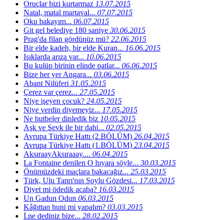
Oruçlar bizi kurtarmaz
13.07.2015
Natal, matal martaval...
07.07.2015
Oku bakayım...
06.07.2015
Git gel belediye 180 saniye
30.06.2015
Prag'da filan gördünüz mü?
22.06.2015
Bir elde kadeh, bir elde Kuran...
16.06.2015
Işıklarda arıza var...
10.06.2015
Bu kulüp birinin elinde patlar...
06.06.2015
Bize her yer Angara...
03.06.2015
Abant Nilüferi
31.05.2015
Çerez var çerez...
27.05.2015
Niye işeyen çocuk?
24.05.2015
Niye verdin diyemeyiz...
17.05.2015
Ne hutbeler dinledik biz
10.05.2015
Aşk ve Şevk ile bir dahi...
02.05.2015
Avrupa Türkiye Hattı (2.BÖLÜM)
26.04.2015
Avrupa Türkiye Hattı (1.BÖLÜM)
23.04.2015
AksıraayAksıraaay....
06.04.2015
La Fontaine denilen O hıyara söyle...
30.03.2015
Önümüzdeki maçlara bakacağız...
25.03.2015
Türk, Ulu Tanrı'nın Soylu Gözdesi...
17.03.2015
Diyet mi ödedik acaba?
16.03.2015
Un Gadun Odun
06.03.2015
Kâğıttan huni mi yapalım?
03.03.2015
İ.ne dediniz bize...
28.02.2015