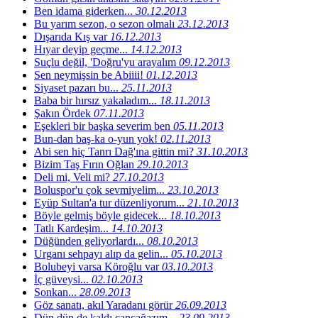
Ben idama giderken...
30.12.2013
Bu yarım sezon, o sezon olmalı
23.12.2013
Dışarıda Kış var
16.12.2013
Hıyar deyip geçme...
14.12.2013
Suçlu değil, 'Doğru'yu arayalım
09.12.2013
Sen neymişsin be Abiiii!
01.12.2013
Siyaset pazarı bu...
25.11.2013
Baba bir hırsız yakaladım...
18.11.2013
Şakın Ördek
07.11.2013
Eşekleri bir başka severim ben
05.11.2013
Bun-dan baş-ka o-yun yok!
02.11.2013
Abi sen hiç Tanrı Dağ'ına gittin mi?
31.10.2013
Bizim Taş Fırın Oğlan
29.10.2013
Deli mi, Veli mi?
27.10.2013
Boluspor'u çok sevmiyelim...
23.10.2013
Eyüp Sultan'a tur düzenliyorum...
21.10.2013
Böyle gelmiş böyle gidecek...
18.10.2013
Tatlı Kardeşim...
14.10.2013
Düğünden geliyorlardı...
08.10.2013
Urganı sehpayı alıp da gelin...
05.10.2013
Bolubeyi varsa Köroğlu var
03.10.2013
İç güveysi...
02.10.2013
Sonkan...
28.09.2013
Göz sanatı, akıl Yaradanı görür
26.09.2013
Dün dün de kaldı cancağazım...
23.09.2013