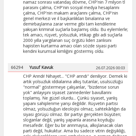
namaz sonrası vatandaş dövme, CHP'nin 7 milyon tl
parasını çalma, CHP'nin sosyal medya hesaplarını
çalma, CHP'nin makam araçlarını çalma, CHP'nin
genel merkezi ve il başkanlıkları binalarına ve
demirbaşlarına zarar verme gibi tam kendilerine
yakışan kriminal suçlarla başlamış oldu. Bu eylemlerle;
tek amacı, rüşvet, yolsuzluk, irtikap gibi adi suçlarla
2000 yılla yargılanan suç örgütü lideri zanlısını
hapisten kurtarma amacı olan sözde siyasi parti
kendini kurumsal kimliğini göstermiş oldu.
66294
Yusuf Kavuk
26.07.2026 00:03
CHP Arındı! Nihayet... "CHP arındı" deniliyor. Demek ki
artık yolsuzluk iddialarına alkış tutanlar, usulsüzlüğü
"normal" göstermeye çalışanlar, "bizdense sorun
yok" anlayışını siyaset zannedenler bavullarını
toplamış. Ne güzel olurdu... Çünkü siyaset, yanlış
yapanı sahiplenme yarışı değildir. Rüşvetin partisi
olmaz, yolsuzluğun ideolojisi olmaz, sahtekârlığın da
siyasi görüşü olmaz. Bir partiyi gerçekten büyüten;
sloganlar değil, yanlış yapanla arasına koyduğu
mesafedir. Eğer bu bir arınmaysa, alkışlanacak olan
parti değil, hukuktur. Ama bu sadece vitrin değişikliği,