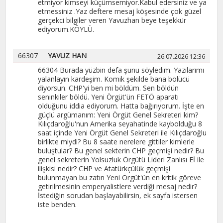
etmiyor kimseyi küçümsemiyor.Kabul edersiniz ve ya
etmessiniz .Yaz deftere mesaj köşesinde çok güzel
gerçekci bilgiler veren Yavuzhan beye teşekkür
ediyorum.KÖYLÜ.
66307
YAVUZ HAN
26.07.2026 12:36
66304 Burada yüzbin defa şunu söyledim. Yazılarımı
yalanlayın kardeşim. Komik şekilde bana bölücü
diyorsun. CHP'yi ben mi böldüm. Sen böldün
seninkiler böldü. Yeni Örgüt'ün FETÖ aparatı
olduğunu iddia ediyorum. Hatta bağırıyorum. İşte en
güçlü argümanım: Yeni Örgüt Genel Sekreteri kim?
Kılıçdaroğlu'nun Amerika seyahatinde kaybolduğu 8
saat içinde Yeni Örgüt Genel Sekreteri ile Kılıçdaroğlu
birlikte miydi? Bu 8 saate nerelere gittiler kimlerle
buluştular? Bu genel sekterin CHP geçmişi nedir? Bu
genel sekreterin Yolsuzluk Örgütü Lideri Zanlısı Eİ ile
ilişkisi nedir? CHP ve Atatürkçülük geçmişi
bulunmayan bu zatın Yeni Örgüt'ün en kritik göreve
getirilmesinin emperyalistlere verdiği mesaj nedir?
İstediğin sorudan başlayabilirsin, ek sayfa istersen
iste benden.