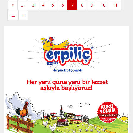
«
....
3
4
5
6
7
8
9
10
11
....
»