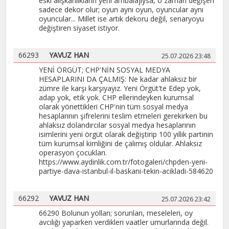
eski alışkanlıkların yeni ambalajıysa, o zaman değişen
sadece dekor olur; oyun aynı oyun, oyuncular aynı
oyuncular... Millet ise artık dekoru değil, senaryoyu
değiştiren siyaset istiyor.
66293
YAVUZ HAN
25.07.2026 23:48
YENİ ÖRGÜT; CHP'NİN SOSYAL MEDYA
HESAPLARINI DA ÇALMIŞ: Ne kadar ahlaksız bir
zümre ile karşı karşıyayız. Yeni Örgüt'te Edep yok,
adap yok, etik yok. CHP ellerindeyken kurumsal
olarak yönettikleri CHP'nin tüm sosyal medya
hesaplarının şifrelerini teslim etmeleri gerekirken bu
ahlaksız dolandırcılar sosyal medya hesaplarının
isimlerini yeni örgüt olarak değiştirip 100 yıllık partinin
tüm kurumsal kimliğini de çalımış oldular. Ahlaksız
operasyon çocukları.
https://www.aydinlik.com.tr/fotogaleri/chpden-yeni-
partiye-dava-istanbul-il-baskani-tekin-acikladi-584620
66292
YAVUZ HAN
25.07.2026 23:42
66290 Bolunun yolları; sorunları, meseleleri, oy
avcılığı yaparken verdikleri vaatler umurlarında değil.