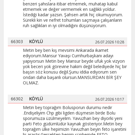
benzeri şahıslara itibar etmemek, muhatap kabul
etmemek ve değer vermemek en sağlıklı yoldur.
İstediği kadar yazsın. Şahsen artık hiç okumuyorum.
Sürekli kin ve nefret tohumları saçmaya çalışanların
ruh sağlıkları ın iyi olmadığını düşünüyorum.
66303
KÖYLÜ
26.07.2026 10:28
Metin bey ben kış mevsimi Ankarada ikamet
ediyorum.Mansur Yavaşı Cumhurbaşkanı adayı
yapıyorsun Metin bey Mansur beyde ufuk yok vizyon
yok beceri yok görevine hakim değil belediyede hiç bir
başsrı söz konusu değil.Şunu iddia ediyorum sen
ondan daha başarılı olursun.MANSURDAN BİR ŞEY
OLMAZ.
66302
KÖYLÜ
26.07.2026 10:17
Metin bey toprağım Bolusporun durumu nedir
.Endişeliyim Chp gibi ligden düşmesin birde Bolu
sporumuza üzülmeyelim. Yavuzhan bey diyorki yeni
parti Feto güdümlüdür kaynak gösteriyor.Metin bey
toprağım ülke hepimizin Yavuzhan beyin feto işaretini
bi araştır.Gerçekten benim şüphemde FETO.