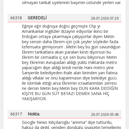
olmayan tarikat üyelerinin başımın üstünde yerleri var.
66318
GEREDELİ
28.07.2026 07:29
Eğriye eğri doğruya doğru geçmişte Chp yi
Amarikanlar ingilizler dizaynn ediyorlar ikinci bir
Erdoğan ortaya çıkarmaya çalışıyorlar diyen Metin
bey sensin daha Ekrem için çok şeyler söyledin fazla
teferruata girmiyorum ..Metin bey bu gün savundığun
Ekrem tarikatlara akan paraları kesti diyorsun bu
Ekrem bir cemaatla iç içe sen bunu biliyorsun Metin
bey Ekremin Avrupadan aldığı yüklü miktarda metro
yapacsğım diye aldığı kredi nerde Hani metro yine
Sarıyerde belediyeden ihale alan birinden yarı fiatına
aldığı villalar ve önü kapanmasın diye belediye gücü
ile istimlak ettiği arsa Ekremin icraatlarından zerresi
ne dersin Metin bey.Metin bey DÜN KARA DEDİĞİN
KİŞİYE BU GÜN SÜT BEYAZI DEMEK SANA HİÇ
YAKIŞMIYOR.
66317
Nokta.
28.07.2026 05:48
Google News Kılıçdaroğlu “arınma” diye tutturdu,
haksız da değil, yeniden döndüğü siyasetin temellerini