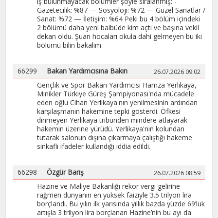
iş bulunmayacak bölümler şöyle sıralanmış: -
Gazetecilik: %87 — Sosyoloji: %72 — Güzel Sanatlar /
Sanat: %72 — İletişim: %64 Peki bu 4 bölüm içindeki
2 bölümü daha yeni baibüde kim açtı ve başına vekil
dekan oldu. Şuan hocaları okula dahi gelmeyen bu iki
bölümü bilin bakalım
66299
Bakan Yardımcısına Bakın
26.07.2026 09:02
​Gençlik ve Spor Bakan Yardımcısı Hamza Yerlikaya,
Minikler Türkiye Güreş Şampiyonası'nda mücadele
eden oğlu Cihan Yerlikaya'nın yenilmesinin ardından
karşılaşmanın hakemine tepki gösterdi. Öfkesi
dinmeyen Yerlikaya tribünden mindere atlayarak
hakemin üzerine yürüdü. Yerlikaya'nın kolundan
tutarak salonun dışına çıkarmaya çalıştığı hakeme
sinkaflı ifadeler kullandığı iddia edildi.
66298
Özgür Barış
26.07.2026 08:59
​Hazine ve Maliye Bakanlığı rekor vergi gelirine
rağmen dünyanın en yüksek faiziyle 3.5 trilyon lira
borçlandı. Bu yılın ilk yarısında yıllık bazda yüzde 69’luk
artışla 3 trilyon lira borçlanan Hazine’nin bu ayı da