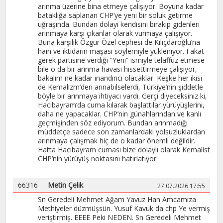
arınma üzerine bina etmeye çalışıyor. Boyuna kadar
bataklığa saplanan CHP’ye yeni bir soluk getirme
uğraşında. Bundan dolayı kendisini bırakıp gidenleri
arınmaya karşı çıkanlar olarak vurmaya çalışıyor.
Buna karşılık Özgür Özel cephesi de Kılıçdaroğlu’na
hain ve iktidarın maşası söylemiyle yükleniyor. Fakat
gerek partisine verdiği “Yeni” ismiyle telaffuz etmese
bile o da bir arınma havası hissettirmeye çalışıyor,
bakalım ne kadar inandırıcı olacaklar. Keşke her ikisi
de Kemalizm’den arınabilselerdi, Türkiye’nin şiddetle
böyle bir arınmaya ihtiyacı vardı. Gerçi diyeceksiniz ki,
Hacıbayram’da cuma kılarak başlattılar yürüyüşlerini,
daha ne yapacaklar. CHP’nin günahlarından ve kanlı
geçmişinden söz ediyorum. Bundan arınmadığı
müddetçe sadece son zamanlardaki yolsuzluklardan
arınmaya çalışmak hiç de o kadar önemli değildir.
Hatta Hacıbayram cuması bize dolaylı olarak Kemalist
CHP’nin yürüyüş noktasını hatırlatıyor.
66316
Metin Çelik
27.07.2026 17:55
Sn Geredeli Mehmet Ağam Yavuz Han Amcamıza
Methiyeler düzmüşsün. Yusuf Kavuk da chp Ye vermiş
veriştirmiş. EEEE Peki NEDEN. Sn Geredeli Mehmet