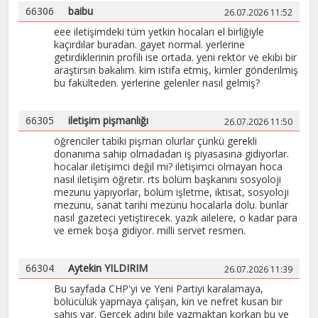
66306
baibu
26.07.2026 11:52
eee iletişimdeki tüm yetkin hocaları el birliğiyle
kaçırdılar buradan. gayet normal. yerlerine
getirdiklerinin profili ise ortada. yeni rektör ve ekibi bir
araştırsın bakalım. kim istifa etmiş, kimler gönderilmiş
bu fakülteden. yerlerine gelenler nasıl gelmiş?
66305
iletişim pişmanlığı
26.07.2026 11:50
öğrenciler tabiki pişman olurlar çünkü gerekli
donanıma sahip olmadadan iş piyasasına gidiyorlar.
hocalar iletişimci değil mi? iletişimci olmayan hoca
nasıl iletişim öğretir. rts bölüm başkanını sosyoloji
mezunu yapıyorlar, bölüm işletme, iktisat, sosyoloji
mezunu, sanat tarihi mezunu hocalarla dolu. bunlar
nasıl gazeteci yetiştirecek. yazık ailelere, o kadar para
ve emek boşa gidiyor. milli servet resmen.
66304
Aytekin YILDIRIM
26.07.2026 11:39
Bu sayfada CHP'yi ve Yeni Partiyi karalamaya,
bölücülük yapmaya çalışan, kin ve nefret kusan bir
şahıs var. Gerçek adını bile yazmaktan korkan bu ve