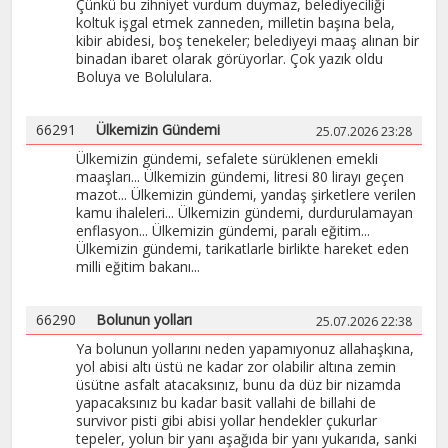
Çünkü bu zihniyet vurdum duymaz, belediyeciliği
koltuk işgal etmek zanneden, milletin başına bela,
kibir abidesi, boş tenekeler; belediyeyi maaş alınan bir
binadan ibaret olarak görüyorlar. Çok yazık oldu
Boluya ve Bolululara.
66291
Ülkemizin Gündemi
25.07.2026 23:28
Ülkemizin gündemi, sefalete sürüklenen emekli
maaşları... Ülkemizin gündemi, litresi 80 lirayı geçen
mazot... Ülkemizin gündemi, yandaş şirketlere verilen
kamu ihaleleri... Ülkemizin gündemi, durdurulamayan
enflasyon... Ülkemizin gündemi, paralı eğitim...
Ülkemizin gündemi, tarikatlarle birlikte hareket eden
milli eğitim bakanı...
66290
Bolunun yolları
25.07.2026 22:38
Ya bolunun yollarını neden yapamıyonuz allahaşkına,
yol abisi altı üstü ne kadar zor olabilir altına zemin
üsütne asfalt atacaksınız, bunu da düz bir nizamda
yapacaksınız bu kadar basit vallahi de billahi de
survivor pisti gibi abisi yollar hendekler çukurlar
tepeler, yolun bir yanı aşağıda bir yanı yukarıda, sanki