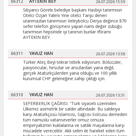
66312
AYTEKİN BEY
26.07.2026 15:59
Sıbyancı Görele belediye başkanı Hasbiyi tanırmısın
Otelci Özjan Yalımı Yine otelci Tanju denen
utanmazları tanırmısın Veleybolcu Derya değince 870
sefer telefon görüşmesi yapan namı değer zübüğü
tanırmısın hepsinide iyi tanırsın bunlar iftiramı
AYTEKİN BEY.
66311
YAVUZ HAN
26.07.2026 13:58
Türker Ateş Beyi tekrar tebrik ediyorum. Bölücüler,
pavyoncular, hırsızlar ve arsızlardan yana değil,
gerçek Atatürkçülerden yana olduğu ve 100 yıllık
kurumsal CHP geleneğine sahip çıktığı için.
66310
YAVUZ HAN
26.07.2026 13:31
SEFERBERLİK ÇAĞRISI: "Türk siyaseti üzerinden
Ülkemiz asimetrik bir saldırı altındadır. Bu saldırıya
karşı Atatürkçüsü-İslamcısı, Sağcısı-Solcusu demeden
tüm namuslu vatanseverler omuz omuza
emperyalizmin kuklalarına ve satılık maşalarına karşı
mücadele verecektir. Aklı selim ile hareket eden tüm