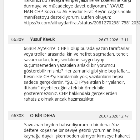
halkımızı bu savaşta emperyalizme ve kölelerine karşı
durmaya ve mücadeleye davet ediyorum." YAVUZ
HAN CHP Sözcüsü Ali Haydar Fırat Bey'in çağrısındaki
manifestoyu destekliyorum. Lütfen okuyun:
https://x.com/alihaydarfirat/status/208127029817581203
66309
Yusuf Kavuk
26.07.2026 13:11
66304 Aytekin'e: CHP'li olup burada yazan taraftarlar
veya troller arasında; kin ve nefret saçmadan, tehdit
savurmadan, karşısındakine saygı duyup
küçümsemeden yazabilen ahlaklı bir yorumcu
gösterebilir misiniz? Her zamanki gibi yine boş laflar... ​
Kesinlikle CHP'yi karalamak yok; yazılanların hepsi
sadece gerçeklerdir. "Şu, CHP'ye atılan bir yalandır,
iftiradır" diyebileceğiniz tek bir örnek bile
gösteremezsiniz. CHP hakkındaki gerçeklerden
rahatsız olmak ancak hazımsızlıktır.
66308
O BİR DEHA
26.07.2026 12:47
Yavuzhan bryden bahsediyorum o bir deha .Yaz
deftere köşesine bir seviye getirdi yorumları hep
kaynağa dayalı işkembeden atmıyor kimseye hakaret