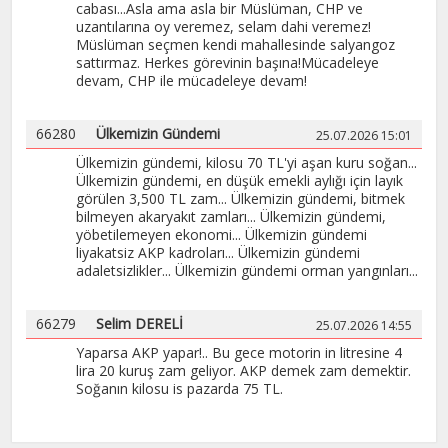
cabası... ​Asla ama asla bir Müslüman, CHP ve
uzantılarına oy veremez, selam dahi veremez!
Müslüman seçmen kendi mahallesinde salyangoz
sattırmaz. Herkes görevinin başına! ​Mücadeleye
devam, CHP ile mücadeleye devam!
66280
Ülkemizin Gündemi
25.07.2026 15:01
Ülkemizin gündemi, kilosu 70 TL'yi aşan kuru soğan...
Ülkemizin gündemi, en düşük emekli aylığı için layık
görülen 3,500 TL zam... Ülkemizin gündemi, bitmek
bilmeyen akaryakıt zamları... Ülkemizin gündemi,
yöbetilemeyen ekonomi... Ülkemizin gündemi
liyakatsiz AKP kadroları... Ülkemizin gündemi
adaletsizlikler... Ülkemizin gündemi orman yangınları...
66279
Selim DERELİ
25.07.2026 14:55
Yaparsa AKP yapar!.. Bu gece motorin in litresine 4
lira 20 kuruş zam geliyor. AKP demek zam demektir.
Soğanın kilosu is pazarda 75 TL.