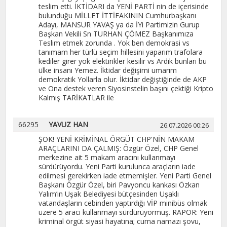
teslim etti. İKTİDARI da YENİ PARTİ nin de içerisinde
bulunduğu MİLLET İTTİFAKININ Cumhurbaşkanı
Adayı, MANSUR YAVAŞ ya da İYi Partimizin Gurup
Başkan Vekili Sn TURHAN ÇÖMEZ Başkanımıza
Teslim etmek zorunda . Yok ben demokrasi vs
tanımam her türlü seçim hillesini yaparım trafolara
kediler girer yok elektirikler kesilir vs Ardık bunları bu
ülke insanı Yemez. İktidar değişimi umarım
demokratik Yollarla olur. İktidar değiştiğinde de AKP
ve Ona destek veren Siyosinstelin başını çektiği Kripto
Kalmış TARİKATLAR ile
66295
YAVUZ HAN
26.07.2026 00:26
ŞOK! YENİ KRİMİNAL ÖRGÜT CHP'NİN MAKAM
ARAÇLARINI DA ÇALMIŞ: Özgür Özel, CHP Genel
merkezine ait 5 makam aracını kullanmayı
sürdürüyordu. Yeni Parti kurulunca araçların iade
edilmesi gerekirken iade etmemişler. Yeni Parti Genel
Başkanı Özgür Özel, biri Pavyoncu kankası Özkan
Yalım’ın Uşak Belediyesi bütçesinden Uşaklı
vatandaşların cebinden yaptırdığı VİP minibüs olmak
üzere 5 aracı kullanmayı sürdürüyormuş. RAPOR: Yeni
kriminal örgüt siyasi hayatına; cuma namazı şovu,