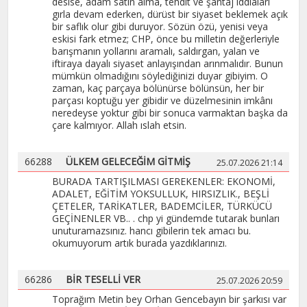
desise, adam satın alma, tehdit ve şantaj iddiaları
gırla devam ederken, dürüst bir siyaset beklemek açık
bir saflık olur gibi duruyor. Sözün özü, yenisi veya
eskisi fark etmez; CHP, önce bu milletin değerleriyle
barışmanın yollarını aramalı, saldırgan, yalan ve
iftiraya dayalı siyaset anlayışından arınmalıdır. Bunun
mümkün olmadığını söylediğinizi duyar gibiyim. O
zaman, kaç parçaya bölünürse bölünsün, her bir
parçası koptuğu yer gibidir ve düzelmesinin imkânı
neredeyse yoktur gibi bir sonuca varmaktan başka da
çare kalmıyor. Allah ıslah etsin.
66288
ÜLKEM GELECEĞİM GİTMİŞ
25.07.2026 21:14
BURADA TARTIŞILMASI GEREKENLER: EKONOMİ,
ADALET, EĞİTİM YOKSULLUK, HIRSIZLIK., BEŞLİ
ÇETELER, TARİKATLER, BADEMCİLER, TÜRKÜCÜ
GEÇİNENLER VB.. . chp yi gündemde tutarak bunları
unuturamazsınız. hancı gibilerin tek amacı bu.
okumuyorum artık burada yazdıklarınızı.
66286
BİR TESELLİ VER
25.07.2026 20:59
Toprağım Metin bey Orhan Gencebayın bir şarkısı var