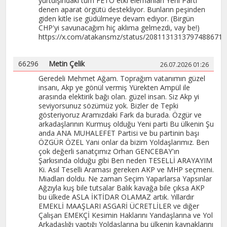
yurtdışındaki tüm FETÖ etki elemanları Yeni Parti
denen aparat örgütü destekliyor. Bunların peşinden
giden kitle ise güdülmeye devam ediyor. (Birgün
CHP'yi savunacağım hiç aklıma gelmezdi, vay be!)
https://x.com/atakansmz/status/2081131313797488671
66296
Metin Çelik
26.07.2026 01:26
Geredeli Mehmet Ağam. Toprağım vatanımın güzel
insanı, Akp ye gönül vermiş Yürekten Ampül ile
arasında elektirik bağı olan. güzel insan. Siz Akp yi
seviyorsunuz sözümüz yok. Bizler de Tepki
gösteriyoruz Aramızdaki Fark da burada. Özgür ve
arkadaşlarının Kurmuş olduğu Yeni parti Bu ülkenin Şu
anda ANA MUHALEFET Partisi ve bu partinin başı
ÖZGÜR ÖZEL Yani onlar da bizim Yoldaşlarımız. Ben
çok değerli sanatçımız Orhan GENCEBAY'ın
Şarkısında olduğu gibi Ben neden TESELLİ ARAYAYIM
Ki. Asıl Teselli Araması gereken AKP ve MHP seçmeni.
Miadları doldu. Ne zaman Seçim Yaparlarsa Yapsınlar
Ağzıyla kuş bile tutsalar Balık kavağa bile çıksa AKP
bu ülkede ASLA İKTİDAR OLAMAZ artık. Yıllardır
EMEKLİ MAAŞLARI ASGARİ ÜCRETLİLER ve diğer
Çalışan EMEKÇİ Kesimin Haklarını Yandaşlarına ve Yol
Arkadaşlığı yaptığı Yoldaşlarına bu ülkenin kaynaklarını