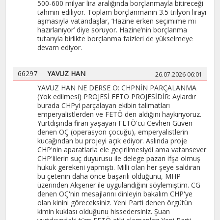
500-600 milyar lira aralığında borçlanmayla bitireceği
tahmin ediliyor. Toplam borçlanmanın 3.5 trilyon lirayı
aşmasıyla vatandaşlar, ‘Hazine erken seçimime mi
hazırlanıyor’ diye soruyor. Hazine’nin borçlanma
tutarıyla birlikte borçlanma faizleri de yükselmeye
devam ediyor.
66297
YAVUZ HAN
26.07.2026 06:01
YAVUZ HAN NE DERSE O: CHPNİN PARÇALANMA
(Yok edilmesi) PROJESİ FETÖ PROJESİDİR: Aylardır
burada CHPyi parçalayan ekibin talimatları
emperyalistlerden ve FETÖ den aldığını haykırıyoruz.
Yurtdışında firari yaşayan FETÖ'cü Cevheri Güven
denen OÇ (operasyon çocuğu), emperyalistlerin
kucağından bu projeyi açık ediyor. Aslında proje
CHP'nin aparatlarla ele geçirilmesiydi ama vatansever
CHP'lilerin suç duyurusu ile delege pazarı ifşa olmuş
hukuk gerekeni yapmıştı. Milli olan her şeye saldıran
bu çetenin daha önce başarılı olduğunu, MHP
üzerinden Akşener ile uygulandığını söylemiştim. CG
denen OÇ'nin mesajlarını dinleyin bakalım CHP'ye
olan kinini göreceksiniz. Yeni Parti denen örgütün
kimin kuklası olduğunu hissedersiniz. Şuan