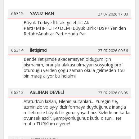
66315
YAVUZ HAN
27.07.2026 17:00
Büyük Türkiye İttifakı gelebilir: Ak
Parti+MHP+CHP+DEM+Büyük Birlik+DSP+Yeniden
Refah+Anahtar Parti+Hüda Par
66314
İletişimci
27.07.2026 09:56
Bende iletişimde akademisyen olduğum için
pişmanım, branşla alakası olmayan sosyolog prof
oturduğu yerden çoğu zaman okula gelmeden 150
bin maaş alıyor bu helalmi
66313
ASLIHAN DEVELİ
27.07.2026 08:05
Atatürk’ün kızları, Filenin Sultanları… Yüreğinizle,
azminizle ve ay-yıldızlı formaya duyduğunuz inançla
milletimize büyük bir gurur yaşattınız. Sizlerle ne kadar
övünsek azdır. Şampiyonluğunuz kutlu olsun!.. Ne
mutlu TÜRK’üm diyene!