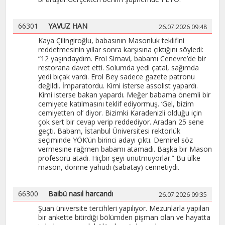
66301
YAVUZ HAN
26.07.2026 09:48
Kaya Çilingiroğlu, babasının Masonluk teklifini
reddetmesinin yıllar sonra karşısına çıktığını söyledi:
“12 yaşındaydım. Erol Simavi, babamı Cenevre’de bir
restorana davet etti. Solumda yedi çatal, sağımda
yedi bıçak vardı. Erol Bey sadece gazete patronu
değildi. İmparatordu. Kimi isterse assolist yapardı.
Kimi isterse bakan yapardı. Meğer babama önemli bir
cemiyete katılmasını teklif ediyormuş. ‘Gel, bizim
cemiyetten ol’ diyor. Bizimki Karadenizli olduğu için
çok sert bir cevap verip reddediyor. Aradan 25 sene
geçti. Babam, İstanbul Üniversitesi rektörlük
seçiminde YÖK’ün birinci adayı çıktı. Demirel söz
vermesine rağmen babamı atamadı. Başka bir Mason
profesörü atadı. Hiçbir şeyi unutmuyorlar.” Bu ülke
mason, dönme yahudi (sabatay) cennetiydi.
66300
Baibü nasıl harcandı
26.07.2026 09:35
Şuan üniversite tercihleri yapılıyor. Mezunlarla yapılan
bir ankette bitirdiği bölümden pişman olan ve hayatta