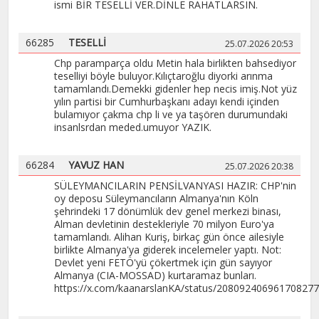
ismi BİR TESELLİ VER.DİNLE RAHATLARSIN.
66285
TESELLİ
25.07.2026 20:53
Chp paramparça oldu Metin hala birlikten bahsediyor
teselliyi böyle buluyor.Kılıçtaroğlu diyorki arınma
tamamlandı.Demekki gidenler hep necis imiş.Not yüz
yılın partisi bir Cumhurbaşkanı adayı kendi içinden
bulamıyor çakma chp li ve ya taşören durumundaki
insanlsrdan meded.umuyor YAZIK.
66284
YAVUZ HAN
25.07.2026 20:38
SÜLEYMANCILARIN PENSİLVANYASI HAZIR: CHP'nin
oy deposu Süleymancıların Almanya'nın Köln
şehrindeki 17 dönümlük dev genel merkezi binası,
Alman devletinin destekleriyle 70 milyon Euro'ya
tamamlandı. Alihan Kuriş, birkaç gün önce ailesiyle
birlikte Almanya'ya giderek incelemeler yaptı. Not:
Devlet yeni FETÖ'yü çökertmek için gün sayıyor
Almanya (CIA-MOSSAD) kurtaramaz bunları.
https://x.com/kaanarslanKA/status/20809240696170827