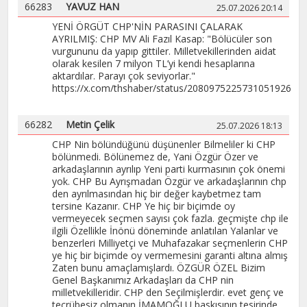
66283
YAVUZ HAN
25.07.2026 20:14
YENİ ÖRGÜT CHP'NİN PARASINI ÇALARAK
AYRILMIŞ: CHP MV Ali Fazıl Kasap: "Bölücüler son
vurgununu da yapıp gittiler. Milletvekillerinden aidat
olarak kesilen 7 milyon TL’yi kendi hesaplarına
aktardılar. Parayı çok seviyorlar."
https://x.com/thshaber/status/2080975225731051926
66282
Metin Çelik
25.07.2026 18:13
CHP Nin bölündüğünü düşünenler Bilmeliler ki CHP
bölünmedi. Bölünemez de, Yani Özgür Özer ve
arkadaşlarının ayrılıp Yeni parti kurmasının çok önemi
yok. CHP Bu Ayrışmadan Özgür ve arkadaşlarının chp
den ayrılmasından hiç bir değer kaybetmez tam
tersine Kazanır. CHP Ye hiç bir biçimde oy
vermeyecek seçmen sayısı çok fazla. geçmişte chp ile
ilgili Özellikle İnönü döneminde anlatılan Yalanlar ve
benzerleri Milliyetçi ve Muhafazakar seçmenlerin CHP
ye hiç bir biçimde oy vermemesini garanti altına almış
Zaten bunu amaçlamışlardı. ÖZGÜR ÖZEL Bizim
Genel Başkanımız Arkadaşları da CHP nin
milletvekilleridir. CHP den Seçilmişlerdir. evet genç ve
tecrübesiz olmanın İMAMOĞLU baskısının tesirinde