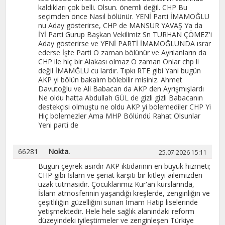
kaldıkları çok belli. Olsun. önemli değil. CHP Bu
seçimden önce Nasıl bölünür. YENİ Parti İMAMOĞLU
nu Aday gösterirse, CHP de MANSUR YAVAŞ Ya da
İYİ Parti Gurup Başkan Vekilimiz Sn TURHAN ÇÖMEZ'i
Aday gösterirse ve YENİ PARTİ İMAMOĞLUNDA ısrar
ederse İşte Parti O zaman bölünür ve Ayrılanların da
CHP ile hiç bir Alakası olmaz O zaman Onlar chp li
değil İMAMĞLU cu lardır. Tıpkı RTE gibi Yani bugün
AKP yi bölün bakalım bölebilir misiniz. Ahmet
Davutoğlu ve Ali Babacan da AKP den Ayrışmışlardı
Ne oldu hatta Abdullah GÜL de gizli gizli Babacanın
destekçisi olmuştu ne oldu AKP yi bölemediler CHP Yi
Hiç bölemezler Ama MHP Bölündü Rahat Olsunlar
Yeni parti de
66281
Nokta.
25.07.2026 15:11
Bugün çeyrek asırdır AKP iktidarının en büyük hizmeti;
CHP gibi İslam ve şeriat karşıtı bir kitleyi ailemizden
uzak tutmasıdır. Çocuklarımız Kur'an kurslarında,
İslam atmosferinin yaşandığı kreşlerde, zenginliğin ve
çeşitliliğin güzelliğini sunan İmam Hatip liselerinde
yetişmektedir. Hele hele sağlık alanındaki reform
düzeyindeki iyileştirmeler ve zenginleşen Türkiye