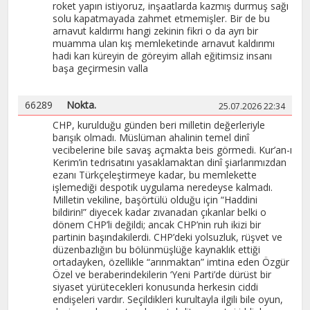
roket yapın istiyoruz, inşaatlarda kazmış durmuş sağı
solu kapatmayada zahmet etmemişler. Bir de bu
arnavut kaldırmı hangi zekinin fikri o da ayrı bir
muamma ulan kış memleketinde arnavut kaldırımı
hadi karı küreyin de göreyim allah eğitimsiz insanı
başa geçirmesin valla
66289
Nokta.
25.07.2026 22:34
CHP, kurulduğu günden beri milletin değerleriyle
barışık olmadı. Müslüman ahalinin temel dinî
vecibelerine bile savaş açmakta beis görmedi. Kur’an-ı
Kerim’in tedrisatını yasaklamaktan dinî şiarlarımızdan
ezanı Türkçeleştirmeye kadar, bu memlekette
işlemediği despotik uygulama neredeyse kalmadı.
Milletin vekiline, başörtülü olduğu için “Haddini
bildirin!” diyecek kadar zıvanadan çıkanlar belki o
dönem CHP’li değildi; ancak CHP’nin ruh ikizi bir
partinin başındakilerdi. CHP’deki yolsuzluk, rüşvet ve
düzenbazlığın bu bölünmüşlüğe kaynaklık ettiği
ortadayken, özellikle “arınmaktan” imtina eden Özgür
Özel ve beraberindekilerin ‘Yeni Parti’de dürüst bir
siyaset yürütecekleri konusunda herkesin ciddi
endişeleri vardır. Seçildikleri kurultayla ilgili bile oyun,