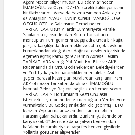
Ağam Neden biliyor musun. Bu adamlar neden
İMAMOĞLU ve Özgür ÖZEL'e sürekli Saldırıyor senin
bir fikrin var mı. Varsa da Yazmazsın ben Anlatayım
da Anlaşılsın. YAVUZ HAN'ın sürekli İMAMOĞLU ve
ÖZGÜR ÖZEL e Saldırısının Temel nedeni.
TARİKATLAR. Uzun Yıllardır Cumhuriyete Paralel
Yapılanma içerisinde olan Bütün Tarikatların
mensupları Tüm gelirlerini Bağış adı altında bir kağıt
parçası karşılığında dilenmekle ve daha çok devletin
kurumlarından aldığı daha doğrusu devletin içerisinde
egemenleşmiş kamu görevlilerinin Adrese Teslim
TARİKATLARA verdiği Yol. Yani İHALE ler ve AKP
iktidarlarında da Örtülü ödeneklerden Belediyelerden
ve Yurtdışı kaynaklı haramiliklerinden alırlar. Asıl
güçleri parasal kazançları buralardan karşılanır. Yani
AKP olmazsa Tarikatlar da olmaz. İMAMOĞLU
İstanbul Belediye Başkanı seçildikten hemen sonra
TARİKATLARIN Hortumlarını Kesti Onu asla
istemezler. İşte bu nedenle İmamoğlunu Yerden yere
vurmaktalar. Bu Godoşlar İktidarı ele geçirmiş FETÖ
benzeri YApılanmalar üzerinden Türk milletinin
Parasını çalan sahtekarlardır. Bunların yüzlerinde bir
karış sakal. G*tlerinde adana şalvarı benzeri don
kafalarında cumhuriyete karşı fes benzeri giysilerle
Yollarda görülürler alışverişleri