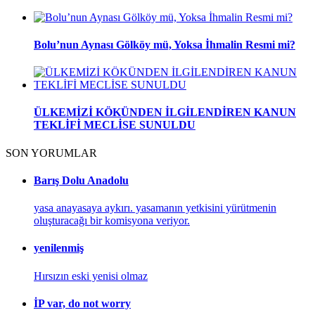
Bolu’nun Aynası Gölköy mü, Yoksa İhmalin Resmi mi?
ÜLKEMİZİ KÖKÜNDEN İLGİLENDİREN KANUN
TEKLİFİ MECLİSE SUNULDU
SON YORUMLAR
Barış Dolu Anadolu
yasa anayasaya aykırı. yasamanın yetkisini yürütmenin
oluşturacağı bir komisyona veriyor.
yenilenmiş
Hırsızın eski yenisi olmaz
İP var, do not worry