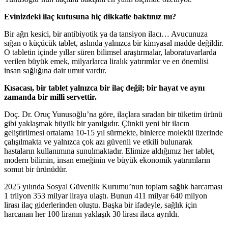
Evinizdeki ilaç kutusuna hiç dikkatle baktınız mı?
Bir ağrı kesici, bir antibiyotik ya da tansiyon ilacı… Avucunuza
sığan o küçücük tablet, aslında yalnızca bir kimyasal madde değildir.
O tabletin içinde yıllar süren bilimsel araştırmalar, laboratuvarlarda
verilen büyük emek, milyarlarca liralık yatırımlar ve en önemlisi
insan sağlığına dair umut vardır.
Kısacası, bir tablet yalnızca bir ilaç değil; bir hayat ve aynı
zamanda bir milli servettir.
Doç. Dr. Oruç Yunusoğlu’na göre, ilaçlara sıradan bir tüketim ürünü
gibi yaklaşmak büyük bir yanılgıdır. Çünkü yeni bir ilacın
geliştirilmesi ortalama 10-15 yıl sürmekte, binlerce molekül üzerinde
çalışılmakta ve yalnızca çok azı güvenli ve etkili bulunarak
hastaların kullanımına sunulmaktadır. Elimize aldığımız her tablet,
modern bilimin, insan emeğinin ve büyük ekonomik yatırımların
somut bir ürünüdür.
2025 yılında Sosyal Güvenlik Kurumu’nun toplam sağlık harcaması
1 trilyon 353 milyar liraya ulaştı. Bunun 411 milyar 640 milyon
lirası ilaç giderlerinden oluştu. Başka bir ifadeyle, sağlık için
harcanan her 100 liranın yaklaşık 30 lirası ilaca ayrıldı.