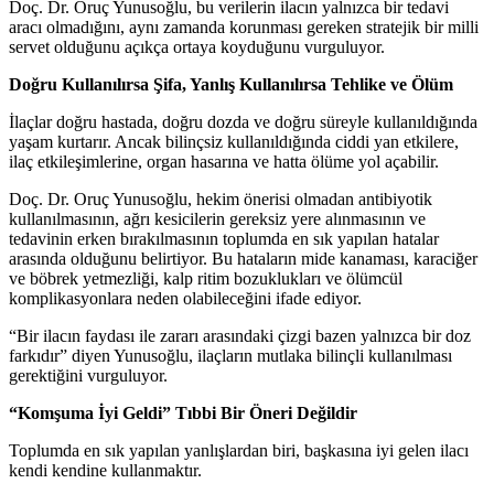
Doç. Dr. Oruç Yunusoğlu, bu verilerin ilacın yalnızca bir tedavi
aracı olmadığını, aynı zamanda korunması gereken stratejik bir milli
servet olduğunu açıkça ortaya koyduğunu vurguluyor.
Doğru Kullanılırsa Şifa, Yanlış Kullanılırsa Tehlike ve Ölüm
İlaçlar doğru hastada, doğru dozda ve doğru süreyle kullanıldığında
yaşam kurtarır. Ancak bilinçsiz kullanıldığında ciddi yan etkilere,
ilaç etkileşimlerine, organ hasarına ve hatta ölüme yol açabilir.
Doç. Dr. Oruç Yunusoğlu, hekim önerisi olmadan antibiyotik
kullanılmasının, ağrı kesicilerin gereksiz yere alınmasının ve
tedavinin erken bırakılmasının toplumda en sık yapılan hatalar
arasında olduğunu belirtiyor. Bu hataların mide kanaması, karaciğer
ve böbrek yetmezliği, kalp ritim bozuklukları ve ölümcül
komplikasyonlara neden olabileceğini ifade ediyor.
“Bir ilacın faydası ile zararı arasındaki çizgi bazen yalnızca bir doz
farkıdır” diyen Yunusoğlu, ilaçların mutlaka bilinçli kullanılması
gerektiğini vurguluyor.
“Komşuma İyi Geldi” Tıbbi Bir Öneri Değildir
Toplumda en sık yapılan yanlışlardan biri, başkasına iyi gelen ilacı
kendi kendine kullanmaktır.