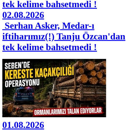
02.08.2026
Serhan Asker, Medar-ı
iftiharımız(!) Tanju Özcan'dan
tek kelime bahsetmedi !
01.08.2026