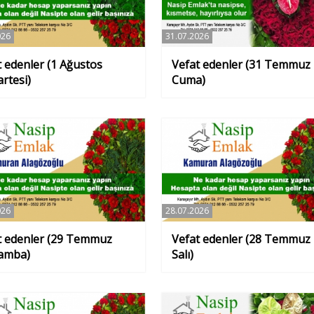
026
31.07.2026
t edenler (1 Ağustos
Vefat edenler (31 Temmuz
rtesi)
Cuma)
026
28.07.2026
t edenler (29 Temmuz
Vefat edenler (28 Temmuz
amba)
Salı)