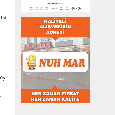
nra
Köyü
,