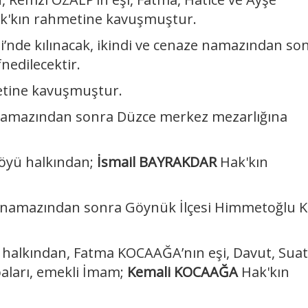
k'kın rahmetine kavuşmuştur.
de kılınacak, ikindi ve cenaze namazından so
nedilecektir.
etine kavuşmuştur.
amazından sonra Düzce merkez mezarlığına
öyü halkından;
İsmail BAYRAKDAR
Hak'kın
 namazından sonra Göynük İlçesi Himmetoğlu 
alkından, Fatma KOCAAĞA’nın eşi, Davut, Suat
ları, emekli İmam;
Kemali KOCAAĞA
Hak'kın