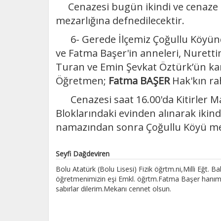
Cenazesi bugün ikindi ve cenaze 
mezarlığına defnedilecektir.
6- Gerede İlçemiz Çoğullu Köyünde
ve Fatma Başer'in anneleri, Nurett
Turan ve Emin Şevkat Öztürk’ün kar
Öğretmen;
Fatma BAŞER
Hak'kın r
Cenazesi saat 16.00'da Kitirler Ma
Bloklarındaki evinden alınarak iki
namazından sonra Çoğullu Köyü mez
Seyfi Dağdeviren
Bolu Atatürk (Bolu Lisesi) Fizik öğrtm.ni,Milli Eğt. 
öğretmenimizin eşi Emkl. öğrtm.Fatma Başer hanımı
sabırlar dilerim.Mekanı cennet olsun.