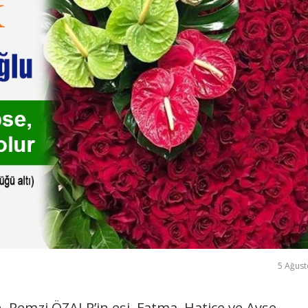
5 Ağust
Remzi ÖZALP’in eşi, Fatma, Hatice ve Ayşe