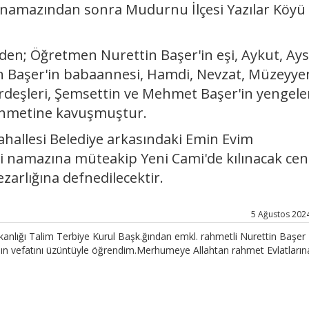
namazından sonra Mudurnu İlçesi Yazılar Köyü
n; Öğretmen Nurettin Başer'in eşi, Aykut, Ay
in Başer'in babaannesi, Hamdi, Nevzat, Müzeyye
deşleri, Şemsettin ve Mehmet Başer'in yengele
ahmetine kavuşmuştur.
hallesi Belediye arkasındaki Emin Evim
ndi namazına müteakip Yeni Cami'de kılınacak ce
arlığına defnedilecektir.
5 Ağustos 2024
Bakanlığı Talim Terbiye Kurul Başk.ğından emkl. rahmetli Nurettin Başer
n vefatını üzüntüyle öğrendim.Merhumeye Allahtan rahmet Evlatların