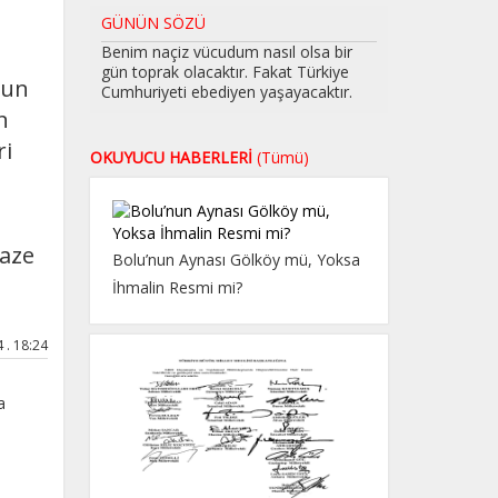
GÜNÜN SÖZÜ
Benim naçiz vücudum nasıl olsa bir
gün toprak olacaktır. Fakat Türkiye
sun
Cumhuriyeti ebediyen yaşayacaktır.
n
ri
OKUYUCU HABERLERİ
(Tümü)
naze
Bolu’nun Aynası Gölköy mü, Yoksa
İhmalin Resmi mi?
 . 18:24
a