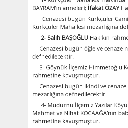
BAYRAM’ın anneleri;
İfakat ÖZAY
Ha
Cenazesi bugün Kürkçüler Camii’n
Kürkçüler Mahallesi mezarlığına def
2- Salih BAŞOĞLU
Hak'kın rahm
Cenazesi bugün öğle ve cenaze n
defnedilecektir.
3- Göynük İlçemiz Himmetoğlu K
rahmetine kavuşmuştur.
Cenazesi bugün ikindi ve cenaze
mezarlığına defnedilecektir.
4- Mudurnu İlçemiz Yazılar Köyü h
Mehmet ve Nihat KOCAAĞA’nın baba
rahmetine kavuşmuştur.