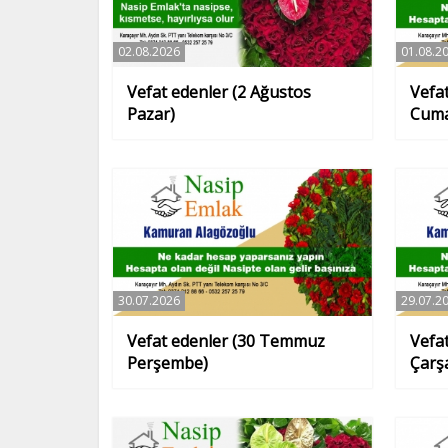
02.08.2026
01.08.2
Vefat edenler (2 Ağustos
Vefa
Pazar)
Cuma
30.07.2026
29.07.2
Vefat edenler (30 Temmuz
Vefa
Perşembe)
Çarş