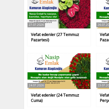
27.07.2026
26.07.2
Vefat edenler (27 Temmuz
Vefa
Pazartesi)
Paza
24.07.2026
23.07.2
Vefat edenler (24 Temmuz
Vefa
Cuma)
Perş