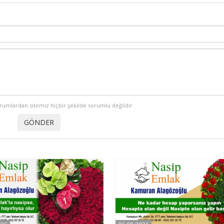
orumlardan sitemiz hiçbir şekilde sorumlu değildir.