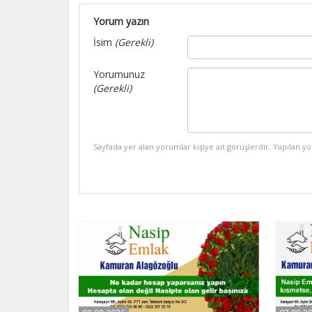
Yorum yazın
İsim
(Gerekli)
Yorumunuz
(Gerekli)
Sayfada yer alan yorumlar kişiye ait görüşlerdir. Yapılan y