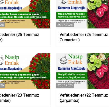
026
25.07.2026
t edenler (26 Temmuz
Vefat edenler (25 Temmuz
r)
Cumartesi)
026
22.07.2026
t edenler (23 Temmuz
Vefat edenler (22 Temmuz
embe)
Çarşamba)