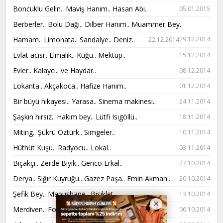
Boncuklu Gelin.. Maviş Hanım.. Hasan Abi..
05.01.2015
Berberler.. Bolu Dağı.. Dilber Hanım.. Muammer Bey..
Hamam.. Limonata.. Sandalye.. Deniz..
29.12.2014
22.12.2014
Evlat acısı.. Elmalık.. Kuğu.. Mektup..
15.12.2014
Evler.. Kalaycı.. ve Haydar..
08.12.2014
Lokanta.. Akçakoca.. Hafize Hanım..
01.12.2014
Bir büyü hikayesi.. Yarasa.. Sinema makinesi..
24.11.2014
Şaşkın hırsız.. Hakim bey.. Lütfi Isıgöllü..
18.11.2014
Miting.. Şükrü Öztürk.. Simgeler..
10.11.2014
Hüthüt Kuşu.. Radyocu.. Lokal..
03.11.2014
Bıçakçı.. Zerde Bıyık.. Genco Erkal..
27.10.2014
Derya.. Sığır Kuyruğu.. Gazez Paşa.. Emin Akman..
20.10.2014
Şefik Bey.. Mapushane.. Bisiklet..
13.10.2014
Merdiven.. Forum.. Madam Mariam..
06.10.2014