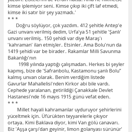
kimse iplemiyor seni.. Kimse çıkıp iki çift laf etmedi,
kimse iki satır bir şey yazmadı..'
* * *
Doğru söylüyor, çok yazdım.. 412 şehitle Antep'e
Gazi unvanı verilmiş dedim, Urfa'ya 51 şehitle 'Şanlı'
unvanı verilmiş.. 150 şehidi var diye Maraş'ı
'kahraman' ilan etmişler.. Etsinler.. Ama Bolu'nun da
1419 şehidi var be birader.. Rakamlar Milli Savunma
Bakanlığı'nın
1998 yılında yaptığı çalışmadan.. Herkes bi şeyler
kapmış, bize de 'Safranbolu, Kastamonu şanlı Bolu”
kalmış unvan olarak.. Benim verdiğim listede
Gavurlar Mahallelisi'nden Kirkor abi bile vardı..
Cephede yaralanan, getirildiği Çanakkale Devlet
Hastanesi'nde 16 mayıs 1915 günü vefat eden..
* * *
Millet hayali kahramanlar uyduruyor şehirlerini
yüceltmek için.. Üfürükten teyyarelerle çıkıyor
ortaya.. Kimi Baklava diyor, kimi Van gölü canavarı..
Biz 'Aşşa çarşı'dan geyinir, limon golanyası sürünür'