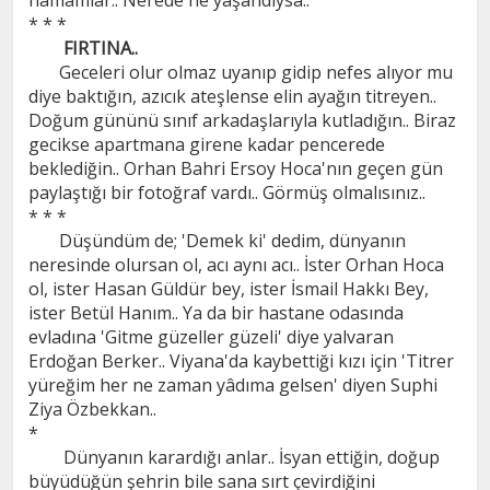
* * *
FIRTINA..
Geceleri olur olmaz uyanıp gidip nefes alıyor mu
diye baktığın, azıcık ateşlense elin ayağın titreyen..
Doğum gününü sınıf arkadaşlarıyla kutladığın.. Biraz
gecikse apartmana girene kadar pencerede
beklediğin.. Orhan Bahri Ersoy Hoca'nın geçen gün
paylaştığı bir fotoğraf vardı.. Görmüş olmalısınız..
* * *
Düşündüm de; 'Demek ki' dedim, dünyanın
neresinde olursan ol, acı aynı acı.. İster Orhan Hoca
ol, ister Hasan Güldür bey, ister İsmail Hakkı Bey,
ister Betül Hanım.. Ya da bir hastane odasında
evladına 'Gitme güzeller güzeli' diye yalvaran
Erdoğan Berker.. Viyana'da kaybettiği kızı için 'Titrer
yüreğim her ne zaman yâdıma gelsen' diyen Suphi
Ziya Özbekkan..
*
Dünyanın karardığı anlar.. İsyan ettiğin, doğup
büyüdüğün şehrin bile sana sırt çevirdiğini