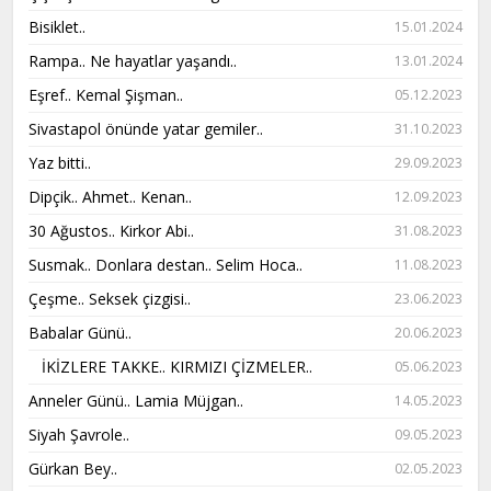
Bisiklet..
15.01.2024
Rampa.. Ne hayatlar yaşandı..​​​​​​​
13.01.2024
Eşref.. Kemal Şişman..​​​​​​​
05.12.2023
Sivastapol önünde yatar gemiler..
31.10.2023
Yaz bitti..
29.09.2023
Dipçik.. Ahmet.. Kenan..
12.09.2023
30 Ağustos.. Kirkor Abi..
31.08.2023
Susmak.. Donlara destan.. Selim Hoca..
11.08.2023
Çeşme.. Seksek çizgisi..
23.06.2023
Babalar Günü..
20.06.2023
İKİZLERE TAKKE.. KIRMIZI ÇİZMELER..
05.06.2023
Anneler Günü.. Lamia Müjgan..
14.05.2023
Siyah Şavrole..
09.05.2023
Gürkan Bey..​​​​​​​
02.05.2023