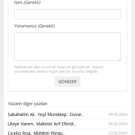
İsim
(Gerekli)
Yorumunuz
(Gerekli)
Sayfada yer alan yorumlar kişiye ait görüşlerdir. Yapılan
yorumlardan sitemiz hiçbir şekilde sorumlu değildir.
Yazarın diğer yazıları
Sabahattin Ali.. Yeşil Mürekkep.. Duvar..
09.05.2024
Ulviye Hanım.. Makinist Arif Efendi..
26.02.2024
Çiçekçi Rıza.. Muhittin Etingü..​​​​​​​
23.02.2024