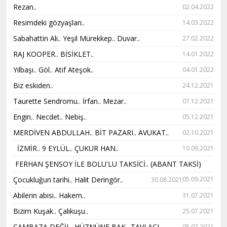
Rezan..
02.04.2022
Resimdeki gözyaşları..
14.03.2022
Sabahattin Ali.. Yeşil Mürekkep.. Duvar..
27.02.2022
RAJ KOOPER.. BİSİKLET..
14.01.2022
Yılbaşı.. Göl.. Atıf Ateşok..
04.01.2022
Biz eskiden..
24.12.2021
Taurette Sendromu.. İrfan.. Mezar..
07.12.2021
Engin.. Necdet.. Nebiş..
05.12.2021
MERDİVEN ABDULLAH.. BİT PAZARI.. AVUKAT..
02.10.2021
İZMİR.. 9 EYLÜL.. ÇUKUR HAN..
10.09.2021
FERHAN ŞENSOY İLE BOLU'LU TAKSİCİ.. (ABANT TAKSİ)
Çocukluğun tarihi.. Halit Deringör..
05.09.2021
30.08.2021
Abilerin abisi.. Hakem..
31.07.2021
Bizim Kuşak.. Çalıkuşu..
25.07.2021
CAMBAZA DEĞİL, HÜZNÜNE BAK.. TAVLACI..
05.07.2021