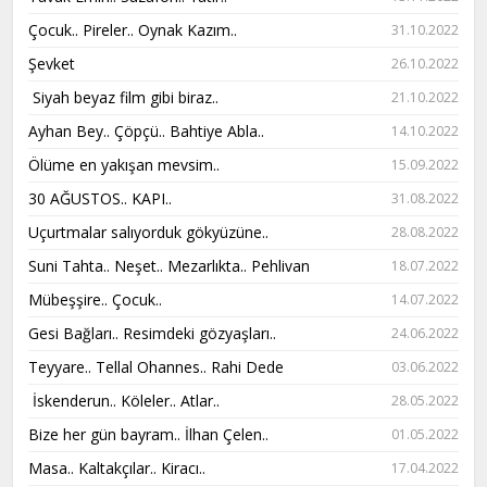
Çocuk.. Pireler.. Oynak Kazım..
31.10.2022
Şevket
26.10.2022
Siyah beyaz film gibi biraz..
21.10.2022
Ayhan Bey.. Çöpçü.. Bahtiye Abla..
14.10.2022
Ölüme en yakışan mevsim..
15.09.2022
30 AĞUSTOS.. KAPI..
31.08.2022
Uçurtmalar salıyorduk gökyüzüne..
28.08.2022
Suni Tahta.. Neşet.. Mezarlıkta.. Pehlivan
18.07.2022
Mübeşşire.. Çocuk..
14.07.2022
Gesi Bağları.. Resimdeki gözyaşları..
24.06.2022
Teyyare.. Tellal Ohannes.. Rahi Dede
03.06.2022
İskenderun.. Köleler.. Atlar..
28.05.2022
Bize her gün bayram.. İlhan Çelen..
01.05.2022
Masa.. Kaltakçılar.. Kiracı..
17.04.2022