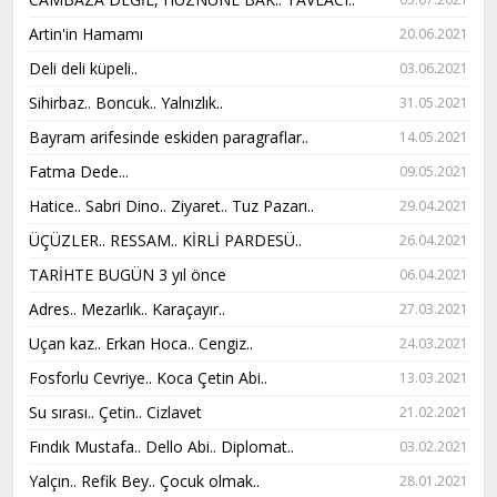
Artin'in Hamamı
20.06.2021
Deli deli küpeli..
03.06.2021
Sihirbaz.. Boncuk.. Yalnızlık..
31.05.2021
Bayram arifesinde eskiden paragraflar..
14.05.2021
Fatma Dede...
09.05.2021
Hatice.. Sabri Dino.. Ziyaret.. Tuz Pazarı..
29.04.2021
ÜÇÜZLER.. RESSAM.. KİRLİ PARDESÜ..
26.04.2021
TARİHTE BUGÜN 3 yıl önce
06.04.2021
Adres.. Mezarlık.. Karaçayır..
27.03.2021
Uçan kaz.. Erkan Hoca.. Cengiz..
24.03.2021
Fosforlu Cevriye.. Koca Çetin Abi..
13.03.2021
Su sırası.. Çetin.. Cizlavet
21.02.2021
Fındık Mustafa.. Dello Abi.. Diplomat..
03.02.2021
Yalçın.. Refik Bey.. Çocuk olmak..
28.01.2021