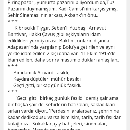
Pirinç pazarı, yumurta pazarını biliyordum da,Tuz
Pazarını duymamıştım.. Kadı Camisi'nin karşısıymış..
Şehir Sineması'nın arkası, Akbank'ın önü..
* * *
Kıbrıscıklı Tıygır, Seben'li Yüzbaşı, Arnavut
Bahtiyar, Hakkı Çavuş gibi eşkiyaların idam
edildikleri yermiş orası.. Baktım, onların dışında
Adapazarı'nda yargılanıp Bolu'ya getirilen ve aynı
yerde idam edilen 2 kişi daha var.. 11 Ekim 1915'de
idam edilen, daha sonra masum oldukları anlaşılan..
* * *
Bir idamlık Ali vardı, asıldı;
Kaydını düştüler, mühür basıldı.
Geçti gitti, birkaç günlük fasıldı.
* * *
'Geçti gitti, birkaç günlük fasıldı' demiş şair ama,
bir başka şair de 'şehirlerin hafızaları, sakladıkları
sırları vardır diyor.. 'Perdesini aralarsanız, şehrin ne
kadar dedikodusu varsa isim isim, tarih, tarih fısıldar
kulağınıza.. Sokaklar, çay bahçeleri, sinemalar,
hamamlar.. Nerede ne yaşandıysa..