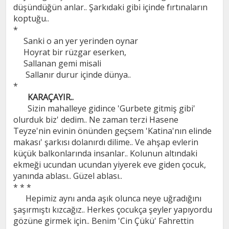
düşündüğün anlar.. Şarkıdaki gibi içinde fırtınaların
koptuğu..
*
Sanki o an yer yerinden oynar
Hoyrat bir rüzgar eserken,
Sallanan gemi misali
Sallanır durur içinde dünya..
*
KARAÇAYIR..
Sizin mahalleye gidince 'Gurbete gitmiş gibi'
olurduk biz' dedim.. Ne zaman terzi Hasene
Teyze'nin evinin önünden geçsem 'Katina'nın elinde
makası' şarkısı dolanırdı dilime.. Ve ahşap evlerin
küçük balkonlarında insanlar.. Kolunun altındaki
ekmeği ucundan ucundan yiyerek eve giden çocuk,
yanında ablası.. Güzel ablası..
* * *
Hepimiz aynı anda aşık olunca neye uğradığını
şaşırmıştı kızcağız.. Herkes çocukça şeyler yapıyordu
gözüne girmek için.. Benim 'Cin Çükü' Fahrettin