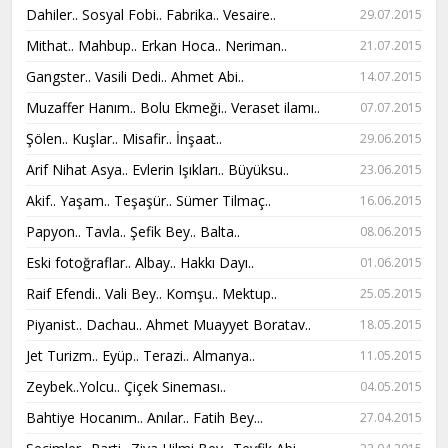
Dahiler.. Sosyal Fobi.. Fabrika.. Vesaire..
29.07.2015
Mithat.. Mahbup.. Erkan Hoca.. Neriman..
21.07.2015
Gangster.. Vasili Dedi.. Ahmet Abi..
14.07.2015
Muzaffer Hanım.. Bolu Ekmeği.. Veraset ilamı..
07.07.2015
Şölen.. Kuşlar.. Misafir.. İnşaat..
29.06.2015
Arif Nihat Asya.. Evlerin Işıkları.. Büyüksu..
23.06.2015
Akif.. Yaşam.. Teşaşür.. Sümer Tilmaç..
16.06.2015
Papyon.. Tavla.. Şefik Bey.. Balta..
08.06.2015
Eski fotoğraflar.. Albay.. Hakkı Dayı..
01.06.2015
Raif Efendi.. Vali Bey.. Komşu.. Mektup..
25.05.2015
Piyanist.. Dachau.. Ahmet Muayyet Boratav..
18.05.2015
Jet Turizm.. Eyüp.. Terazi.. Almanya..
11.05.2015
Zeybek..Yolcu.. Çiçek Sineması..
04.05.2015
Bahtiye Hocanım.. Anılar.. Fatih Bey...
27.04.2015