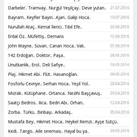
Darbeler.. Tramvay.. Nurgül Yeşilçay.. Deve yutan..
21.07.2016
Bayram.. Keyfler Bayırı.. Ajan.. Galip Hoca..
10.07.2016
Nurullah Ataç.. Kemal İlerici.. Tıbıl Efe..
26.06.2016
Erdal Öz.. Müfettiş.. Demans
15.06.2016
John Wayne.. Süvari.. Canan Hoca.. Vali..
07.06.2016
142 Erdoğan.. Doktor.. Paşa..
28.05.2016
Unutkanlık.. Erol.. Deli Safiye..
18.05.2016
Plaj.. Hikmet Abi.. Flüt.. Hasanoğlan..
09.05.2016
Fosforlu Cevriye.. Serhan Hoca.. Yeşil Yol..
28.04.2016
Mızrak.. Kütüphane.. Ortanca.. Nezihi Başçavuş..
20.04.2016
Saatçi Bedros.. Ilıca.. Bedri Abi.. Orhan..
12.04.2016
Zorba.. Türkü.. Binbaşı.. Arkadaş..
05.04.2016
Mustafa Bey.. Hikmet Hoca.. Heykel Remzi.. Ayşe Sütçü..
Kedi.. Tango.. Aile sineması.. Hayal bu ya..
29.03.2016