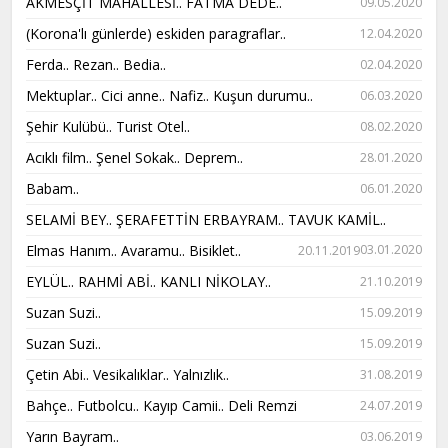
AKMESÇİT MAHALLESİ.. FATMA DEDE..
09.05.2020
(Korona'lı günlerde) eskiden paragraflar..
12.04.2020
Ferda.. Rezan.. Bedia..
02.04.2020
Mektuplar.. Cici anne.. Nafiz.. Kuşun durumu..
06.03.2020
Şehir Kulübü.. Turist Otel..
08.02.2020
Acıklı film.. Şenel Sokak.. Deprem..
28.01.2020
Babam..
06.01.2020
SELAMİ BEY.. ŞERAFETTİN ERBAYRAM.. TAVUK KAMİL..
Elmas Hanım.. Avaramu.. Bisiklet..
03.01.2020
20.11.2019
EYLÜL.. RAHMİ ABİ.. KANLI NİKOLAY..
21.10.2019
Suzan Suzi..
15.09.2019
Suzan Suzi..
15.09.2019
Çetin Abi.. Vesikalıklar.. Yalnızlık..
31.08.2019
Bahçe.. Futbolcu.. Kayıp Camii.. Deli Remzi
24.07.2019
Yarın Bayram..
03.06.2019