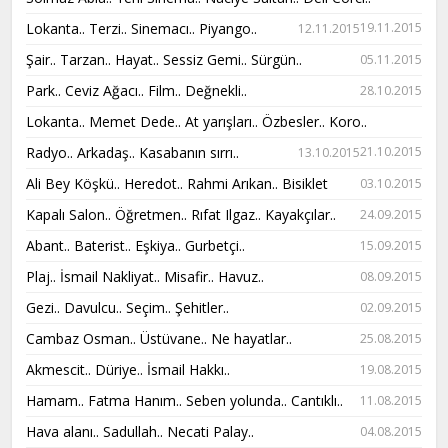
Lokanta.. Terzi.. Sinemacı.. Piyango..
19.11.2015
12.11.2015
Şair.. Tarzan.. Hayat.. Sessiz Gemi.. Sürgün..
05.11.2015
Park.. Ceviz Ağacı.. Film.. Değnekli..
28.10.2015
Lokanta.. Memet Dede.. At yarışları.. Özbesler.. Koro..
Radyo.. Arkadaş.. Kasabanın sırrı..
21.10.2015
13.10.2015
Ali Bey Köşkü.. Heredot.. Rahmi Arıkan.. Bisiklet
03.10.2015
Kapalı Salon.. Öğretmen.. Rıfat Ilgaz.. Kayakçılar..
24.09.2015
Abant.. Baterist.. Eşkiya.. Gurbetçi..
15.09.2015
Plaj.. İsmail Nakliyat.. Misafir.. Havuz..
08.09.2015
Gezi.. Davulcu.. Seçim.. Şehitler..
02.09.2015
Cambaz Osman.. Üstüvane.. Ne hayatlar..
25.08.2015
Akmescit.. Düriye.. İsmail Hakkı..
19.08.2015
Hamam.. Fatma Hanım.. Seben yolunda.. Cantıklı..
11.08.2015
Hava alanı.. Sadullah.. Necati Palay..
04.08.2015