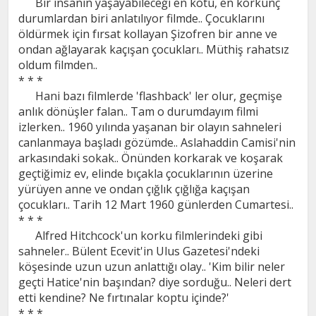
Bir insanın yaşayabileceği en kötü, en korkunç
durumlardan biri anlatılıyor filmde.. Çocuklarını
öldürmek için fırsat kollayan Şizofren bir anne ve
ondan ağlayarak kaçışan çocukları.. Müthiş rahatsız
oldum filmden..
* * *
Hani bazı filmlerde 'flashback' ler olur, geçmişe
anlık dönüşler falan.. Tam o durumdayım filmi
izlerken.. 1960 yılında yaşanan bir olayın sahneleri
canlanmaya başladı gözümde.. Aslahaddin Camisi'nin
arkasındaki sokak.. Önünden korkarak ve koşarak
geçtiğimiz ev, elinde bıçakla çocuklarının üzerine
yürüyen anne ve ondan çığlık çığlığa kaçışan
çocukları.. Tarih 12 Mart 1960 günlerden Cumartesi..
* * *
Alfred Hitchcock'un korku filmlerindeki gibi
sahneler.. Bülent Ecevit'in Ulus Gazetesi'ndeki
köşesinde uzun uzun anlattığı olay.. 'Kim bilir neler
geçti Hatice'nin başından? diye sorduğu.. Neleri dert
etti kendine? Ne fırtınalar koptu içinde?'
* * *