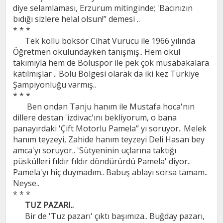
diye selamlaması, Erzurum mitinginde; 'Bacınızın
bıdığı sizlere helal olsun!” demesi ..
* * *
Tek kollu boksör Cihat Vurucu ile 1966 yılında
Öğretmen okulundayken tanışmış.. Hem okul
takımıyla hem de Boluspor ile pek çok müsabakalara
katılmışlar .. Bolu Bölgesi olarak da iki kez Türkiye
Şampiyonluğu varmış..
* * *
Ben ondan Tanju hanım ile Mustafa hoca'nın
dillere destan 'izdivac'ını bekliyorum, o bana
panayırdaki 'Çift Motorlu Pamela” yı soruyor.. Melek
hanım teyzeyi, Zahide hanım teyzeyi Deli Hasan bey
amca'yı soruyor.. 'Sütyeninin uçlarına taktığı
püskülleri fıldır fıldır döndürürdü Pamela' diyor..
Pamela'yı hiç duymadım.. Babuş ablayı sorsa tamam..
Neyse..
* * *
TUZ PAZARI..
Bir de 'Tuz pazarı' çıktı başımıza.. Buğday pazarı,