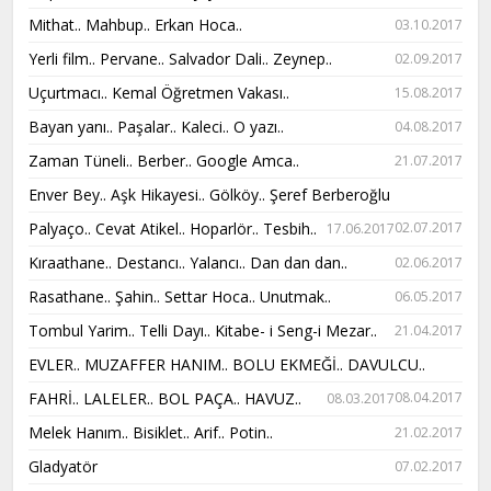
Mithat.. Mahbup.. Erkan Hoca..
03.10.2017
Yerli film.. Pervane.. Salvador Dali.. Zeynep..
02.09.2017
Uçurtmacı.. Kemal Öğretmen Vakası..
15.08.2017
Bayan yanı.. Paşalar.. Kaleci.. O yazı..
04.08.2017
Zaman Tüneli.. Berber.. Google Amca..
21.07.2017
Enver Bey.. Aşk Hikayesi.. Gölköy.. Şeref Berberoğlu
Palyaço.. Cevat Atikel.. Hoparlör.. Tesbih..
02.07.2017
17.06.2017
Kıraathane.. Destancı.. Yalancı.. Dan dan dan..
02.06.2017
Rasathane.. Şahin.. Settar Hoca.. Unutmak..
06.05.2017
Tombul Yarim.. Telli Dayı.. Kitabe- i Seng-i Mezar..
21.04.2017
EVLER.. MUZAFFER HANIM.. BOLU EKMEĞİ.. DAVULCU..
FAHRİ.. LALELER.. BOL PAÇA.. HAVUZ..
08.04.2017
08.03.2017
Melek Hanım.. Bisiklet.. Arif.. Potin..
21.02.2017
Gladyatör
07.02.2017