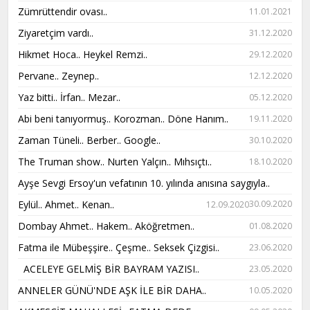
Zümrüttendir ovası..
11.01.2021
Ziyaretçim vardı..
31.12.2020
Hikmet Hoca.. Heykel Remzi..
29.12.2020
Pervane.. Zeynep..
12.12.2020
Yaz bitti.. İrfan.. Mezar..
05.12.2020
Abi beni tanıyormuş.. Korozman.. Döne Hanım..
19.11.2020
Zaman Tüneli.. Berber.. Google..
30.10.2020
The Truman show.. Nurten Yalçın.. Mıhsıçtı..
18.10.2020
Ayşe Sevgi Ersoy'un vefatının 10. yılında anısına saygıyla..
Eylül.. Ahmet.. Kenan..
30.09.2020
12.09.2020
Dombay Ahmet.. Hakem.. Aköğretmen..
01.08.2020
Fatma ile Mübeşşire.. Çeşme.. Seksek Çizgisi..
23.06.2020
ACELEYE GELMİŞ BİR BAYRAM YAZISI..
23.05.2020
ANNELER GÜNÜ'NDE AŞK İLE BİR DAHA..
10.05.2020