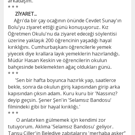
arkadaşım..
* * *
ZİYARET...
Ağrı'da bir çay ocağının önünde Cevdet Sunay'ın
Bolu'yu ziyaret ettiği günü konuşuyoruz.. Kız
Öğretmen Okulu'nu da ziyaret edeceği söylentisi
üzerine yaklaşık 200 öğrencinin yaşadığı hayal
kırıklığını.. Cumhurbaşkanı öğrencilerle yemek
yiyecek diye krallara layık yemeklerin hazırlandığı..
Müdür Hasan Keskin ve öğrencilerin okulun
bahçesinde beklemekten ağaç oldukları günü..
* * *
'Sen bir hafta boyunca hazırlık yap, saatlerce
bekle, sonra da okulun giriş kapısından girip arka
kapısından çıksın adam.. Kuru kuru bir 'Nassınız?
deyip geçsin.. Şener Şen'in 'Selamsız Bandosu'
filmindeki gibi bir hayal kırıklığı..'
* * *
O anlatırken gülmemek için kendimi zor
tutuyorum.. Aklıma 'Selamsız Bandosu' geliyor..
Tansu Çiller'in Belediye zabıtalarını 'merhaba asker”