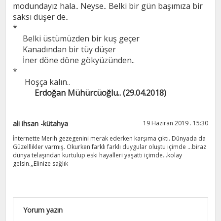
modundayız hala.. Neyse.. Belki bir gün başımıza bir
saksı düşer de..
*
Belki üstümüzden bir kuş geçer
Kanadından bir tüy düşer
İner döne döne gökyüzünden..
*
Hoşça kalın..
Erdoğan Mühürcüoğlu.. (29.04.2018)
ali ihsan -kütahya
19 Haziran 2019 . 15:30
İnternette Merih gezegenini merak ederken karşıma çıktı. Dünyada da
Güzelllikler varmış. Okurken farklı farklı duygular oluştu içimde ...biraz
dünya telaşından kurtulup eski hayalleri yaşattı içimde...kolay
gelsin.,,Elinize sağlık
Yorum yazın