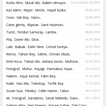
Korku filmi.. Murat Abi.. Baktın olmuyor..
21.03.2016
12.03.2016
Kaz adımı.. Majör.. Meclis.. Hayat budur..
03.03.2016
Ceviz.. Vali Bey.. Hancı...
22.02.2016
Canın gitmiş.. Akpınar.. Sami Hazinses..
14.02.2016
Turist.. Feridun Samuray.. Lamba..
06.02.2016
Plaj.. Daver Abi.. Gitar..
31.01.2016
Lale.. Babıali.. Zafer Nine.. Cemal Süreya..
23.01.2016
Remzi.. Tahsin Bey.. Sahne.. Orman Okulu..
14.01.2016
Emil Hoca.. Tahsin Abi.. Ankara Gezisi.. Müfreze..
07.01.2016
Fotoğraf.. Mühür.. Kaşağı.. Parmaksız Yaşar..
30.12.2015
Hakem.. Yaşar Kemal.. Fahri Bey..
21.12.2015
Kadir.. Hacı Abi.. Teleskop.. Tevfik Bey
11.12.2015
Suzan Suzi.. Piknikçi.. Celile Hanım.. Tabur..
04.12.2015
Ali.. Fotoğraf.. Karadeniz.. Sanat Mektebi.. Dans..
26.11.2015
Solmaz Abla.. Yeni Sinema.. Naciye Sultan.. Deli Corci..