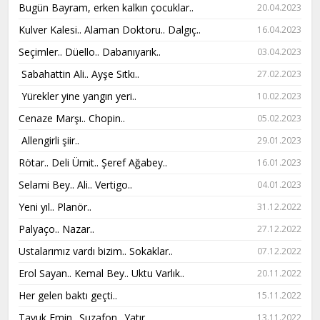
Bugün Bayram, erken kalkın çocuklar..
20.04.2023
Kulver Kalesi.. Alaman Doktoru.. Dalgıç..
16.04.2023
Seçimler.. Düello.. Dabanıyarık..
03.04.2023
Sabahattin Ali.. Ayşe Sıtkı..​​​​​​
27.02.2023
Yürekler yine yangın yeri..​​​​​​​​​​​​​​
10.02.2023
Cenaze Marşı.. Chopin..​​​​​​​
05.02.2023
Allengirli şiir..​​​​​​​
29.01.2023
Rötar.. Deli Ümit.. Şeref Ağabey..
16.01.2023
Selami Bey.. Ali.. Vertigo..
04.01.2023
Yeni yıl.. Planör..​​​​​​​
31.12.2022
Palyaço.. Nazar..
27.12.2022
Ustalarımız vardı bizim.. Sokaklar..
07.12.2022
Erol Sayan.. Kemal Bey.. Uktu Varlık..
20.11.2022
Her gelen baktı geçti..
15.11.2022
Tavuk Emin.. Suzafon.. Yatır..
13.11.2022