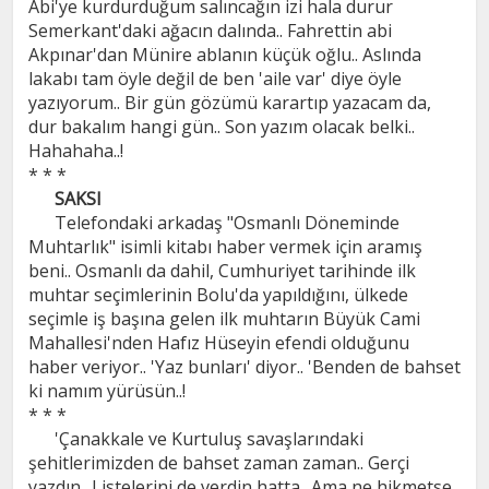
Abi'ye kurdurduğum salıncağın izi hala durur
Semerkant'daki ağacın dalında.. Fahrettin abi
Akpınar'dan Münire ablanın küçük oğlu.. Aslında
lakabı tam öyle değil de ben 'aile var' diye öyle
yazıyorum.. Bir gün gözümü karartıp yazacam da,
dur bakalım hangi gün.. Son yazım olacak belki..
Hahahaha..!
* * *
SAKSI
Telefondaki arkadaş "Osmanlı Döneminde
Muhtarlık" isimli kitabı haber vermek için aramış
beni.. Osmanlı da dahil, Cumhuriyet tarihinde ilk
muhtar seçimlerinin Bolu'da yapıldığını, ülkede
seçimle iş başına gelen ilk muhtarın Büyük Cami
Mahallesi'nden Hafız Hüseyin efendi olduğunu
haber veriyor.. 'Yaz bunları' diyor.. 'Benden de bahset
ki namım yürüsün..!
* * *
'Çanakkale ve Kurtuluş savaşlarındaki
şehitlerimizden de bahset zaman zaman.. Gerçi
yazdın.. Listelerini de verdin hatta.. Ama ne hikmetse