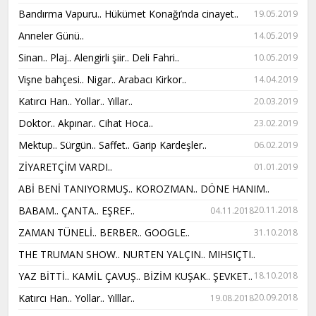
Bandırma Vapuru.. Hükümet Konağı’nda cinayet..
19.05.2019
Anneler Günü..
14.05.2019
Sinan.. Plaj.. Alengirli şiir.. Deli Fahri..
10.05.2019
Vişne bahçesi.. Nigar.. Arabacı Kirkor..
14.04.2019
Katırcı Han.. Yollar.. Yıllar..
20.03.2019
Doktor.. Akpınar.. Cihat Hoca..
23.02.2019
Mektup.. Sürgün.. Saffet.. Garip Kardeşler..
06.02.2019
ZİYARETÇİM VARDI..
01.01.2019
ABİ BENİ TANIYORMUŞ.. KOROZMAN.. DÖNE HANIM..
BABAM.. ÇANTA.. EŞREF..
20.11.2018
04.11.2018
ZAMAN TÜNELİ.. BERBER.. GOOGLE..
31.10.2018
THE TRUMAN SHOW.. NURTEN YALÇIN.. MIHSIÇTI..
YAZ BİTTİ.. KAMİL ÇAVUŞ.. BİZİM KUŞAK.. ŞEVKET..
18.10.2018
Katırcı Han.. Yollar.. Yılllar..
20.09.2018
19.08.2018