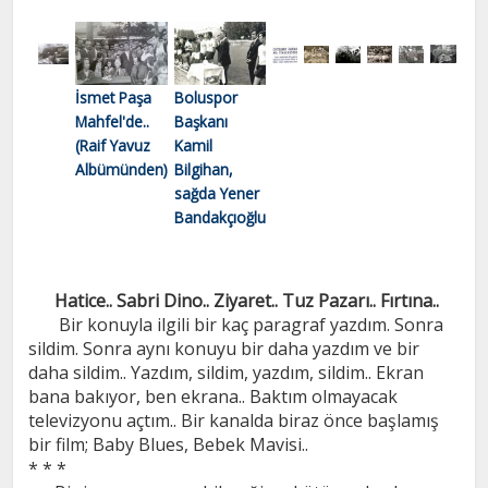
Boluspor
İsmet Paşa
Başkanı
Mahfel'de..
Kamil
(Raif Yavuz
Bilgihan,
Albümünden)
sağda Yener
Bandakçıoğlu
Hatice.. Sabri Dino.. Ziyaret.. Tuz Pazarı.. Fırtına..
Bir konuyla ilgili bir kaç paragraf yazdım. Sonra
sildim. Sonra aynı konuyu bir daha yazdım ve bir
daha sildim.. Yazdım, sildim, yazdım, sildim.. Ekran
bana bakıyor, ben ekrana.. Baktım olmayacak
televizyonu açtım.. Bir kanalda biraz önce başlamış
bir film; Baby Blues, Bebek Mavisi..
* * *