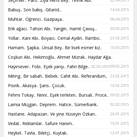
Seçimler.. Parti.. Ziya Hilmi Bey.. Tevfik Abi..
22.04.2015
Babuş.. Son bakış.. Gitarist..
14.04.2015
Muhtar.. Öğrenci.. Gazipaşa..
06.04.2015
Erik ağacı.. Tahsin Abi.. Yangın.. Hamit Çavuş...
30.03.2015
Yollar.. Kani Abi.. Boyacı.. Cemal Aydın.. Rambo..
23.03.2015
Hamam.. Şapka.. Ünsal Bey.. Bir liseli esmer kız..
16.03.2015
Coşkun Abi.. Hekimoğlu.. Ahmet Mızrak.. Haydar Ağa..
Hayırsever.. Fobi.. Eşek yarışı.. Fahri Bilge..
09.03.2015
02.03.2015
Miting.. Bir sabah.. Bebek.. Cahit Abi.. Referandum..
23.02.2015
Pısırık.. Akasya.. Şans.. Çocuk..
16.02.2015
Fehmi Tokay.. Ninni.. Eşek terleten.. Bursalı.. Proce..
09.02.2015
Lamia Müjgan.. Deprem.. Hatice.. Sümerbank..
02.02.2015
Hastane.. Adapazarı.. Ve yine Hüseyin Özkan..
26.01.2015
Vedat.. Reklamlar.. Safure Hanım..
19.01.2015
Heykel.. Tavla.. Biletçi.. Kuytak..
12.01.2015