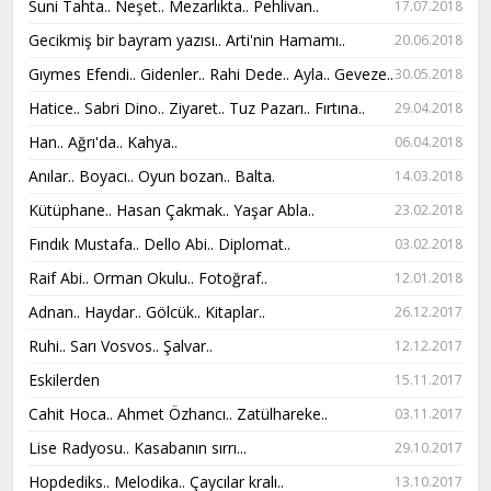
Suni Tahta.. Neşet.. Mezarlıkta.. Pehlivan..
17.07.2018
Gecikmiş bir bayram yazısı.. Arti'nin Hamamı..
20.06.2018
Gıymes Efendi.. Gidenler.. Rahi Dede.. Ayla.. Geveze..
30.05.2018
Hatice.. Sabri Dino.. Ziyaret.. Tuz Pazarı.. Fırtına..
29.04.2018
Han.. Ağrı'da.. Kahya..
06.04.2018
Anılar.. Boyacı.. Oyun bozan.. Balta.
14.03.2018
Kütüphane.. Hasan Çakmak.. Yaşar Abla..
23.02.2018
Fındık Mustafa.. Dello Abi.. Diplomat..
03.02.2018
Raif Abi.. Orman Okulu.. Fotoğraf..
12.01.2018
Adnan.. Haydar.. Gölcük.. Kitaplar..
26.12.2017
Ruhi.. Sarı Vosvos.. Şalvar..
12.12.2017
Eskilerden
15.11.2017
Cahit Hoca.. Ahmet Özhancı.. Zatülhareke..
03.11.2017
Lise Radyosu.. Kasabanın sırrı...
29.10.2017
Hopdediks.. Melodika.. Çaycılar kralı..
13.10.2017