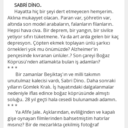
SABRİ DİNO..
Hayatta hiç bir şeyi dert etmeyecen hemşerim..
Aklına mukayyet olacan.. Paran var, şöhretin var,
altında son model arabaların, falanların filanların..
Hepsi hava civa.. Bir deprem, bir yangın, bir sivilce
yetiyor sıfırı tüketmene.. Ya da art arda gelen bir kaç
depresyon.. Çöpten ekmek toplayan ünlü şarkıcı
örnekleri yok mu önümüzde? Alzheimer'in
pençesinde kıvranan ünlüler..? Son çareyi Boğaz
Köprüsü'nden atlamakta bulan iş adamları?
* * *
Bir zamanlar Beşiktaş'ın ve milli takımın
unutulmaz kalecisi vardı, Sabri Dino.. Daha sonraki
yılların Gömlek Kralı.. İş hayatındaki dalgalanmalar
nedeniyle iflas edince boğaz köprüsünde almıştı
soluğu.. 28 yıl geçti hala cesedi bulunamadı adamın..
* * *
Ya Afife Jale.. Aşklarından, evliliğinden ve kapalı
gişe oynayan filmlerinden bahsetmiştim hatırlar
mısınız? Bir de mezarlıkta çekilmiş fotoğraf