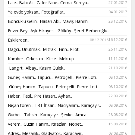
Lale.. Babı Ali.. Zafer Nine.. Cemal Süreya..
27.01.2017
Ya evde yoksan.. Fotoğraflar..
04.01.2017
Boncuklu Gelin.. Hasan Abi.. Maviş Hanım..
28.12.2016
Enver Bey.. Aşk Hikayesi.. Gölköy.. Şeref Berberoğlu..
Eskilerden..
16.12.2016
08.12.2016
Dağcı.. Unutmak.. Mızrak.. Fırın.. Pilot..
26.11.2016
Kamber.. Orkestra.. Kilise.. Mektup..
11.11.2016
Langırt.. Albay.. Kasım Gülek..
21.10.2016
Güneş Hanım.. Tapucu.. Petroçelli.. Pierre Loti..
08.10.2016
Güneş Hanım.. Tapucu.. Petroçelli.. Pierre Loti..
08.10.2016
Haber.. Tatil.. Pire Hasan.. Ayhan..
22.09.2016
Nişan töreni.. TRT İhsan.. Naciyanım.. Karaçayır..
08.09.2016
Gurbet.. Tahsin.. Karaçayır.. Şevket Amca..
28.08.2016
Verem.. Güzin Hanım.. İtirazlar.. Nöbet..
15.08.2016
Adres.. Mezarlık.. Gladyatör.. Karaçayır..
03.08.2016