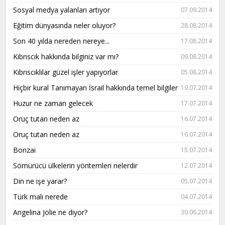
Sosyal medya yalanları artıyor
07.09.2014
Eğitim dünyasında neler oluyor?
28.08.2014
Son 40 yılda nereden nereye...
17.08.2014
Kıbrıscık hakkında bilginiz var mı?
09.08.2014
Kıbrıscıklılar güzel işler yapıyorlar
05.08.2014
Hiçbir kural Tanımayan İsrail hakkında temel bilgiler
19.07.2014
Huzur ne zaman gelecek
17.07.2014
Oruç tutan neden az
16.07.2014
Oruç tutan neden az
16.07.2014
Bonzai
15.07.2014
Sömürücü ülkelerin yöntemleri nelerdir
12.07.2014
Din ne işe yarar?
05.07.2014
Türk malı nerede
04.07.2014
Angelina Jolie ne diyor?
30.06.2014