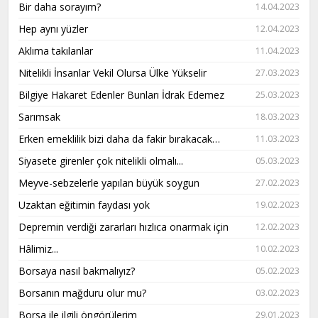
Bir daha sorayım?
14.04.2023
Hep aynı yüzler
12.04.2023
Aklıma takılanlar
11.04.2023
Nitelikli İnsanlar Vekil Olursa Ülke Yükselir
27.03.2023
Bilgiye Hakaret Edenler Bunları İdrak Edemez
25.03.2023
Sarımsak
18.03.2023
Erken emeklilik bizi daha da fakir bırakacak…
11.03.2023
Siyasete girenler çok nitelikli olmalı...
05.03.2023
Meyve-sebzelerle yapılan büyük soygun
27.02.2023
Uzaktan eğitimin faydası yok
19.02.2023
Depremin verdiği zararları hızlıca onarmak için
12.02.2023
Hâlimiz...
10.02.2023
Borsaya nasıl bakmalıyız?
05.02.2023
Borsanın mağduru olur mu?
03.02.2023
Borsa ile ilgili öngörülerim
29.01.2023