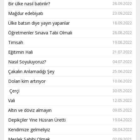
Bir ülke nasıl batırılır?
28.09.2022
Mağdur edebiyatı
23.09.2022
Ülke batsın diye yayın yapanlar
18.09.2022
Öğretmenler Sınava Tabi Olmalı
28.08.2022
Timsah
19.08.2022
Eğitimin Hali
21.07.2022
Nasıl Soyuluyoruz?
04.07.2022
Çakalın Anlamadığı Şey
25.06.2022
Doları kim artırıyor
10.06.2022
Çerçi
30.05.2022
Vali
12.05.2022
Altın ve döviz almayın
09.05.2022
Depikçiler Yine Hüsran Üretti
19.04.2022
Kendimize gelmeliyiz
08.04.2022
Meslek Sahibi Olmak
02.09.2021