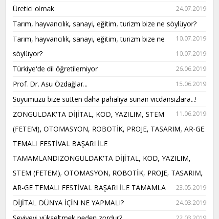
Üretici olmak
24.07.2019
Tarım, hayvancılık, sanayi, eğitim, turizm bize ne söylüyor?
Tarım, hayvancılık, sanayi, eğitim, turizm bize ne
10.07.2019
söylüyor?
10.07.2019
Türkiye'de dil öğretilemiyor
26.06.2019
Prof. Dr. Asu Özdağlar...
15.06.2019
Suyumuzu bize sütten daha pahalıya sunan vicdansızlara...!
ZONGULDAK'TA DİJİTAL, KOD, YAZILIM, STEM
11.06.2019
(FETEM), OTOMASYON, ROBOTİK, PROJE, TASARIM, AR-GE
TEMALI FESTİVAL BAŞARI İLE
TAMAMLANDIZONGULDAK'TA DİJİTAL, KOD, YAZILIM,
STEM (FETEM), OTOMASYON, ROBOTİK, PROJE, TASARIM,
AR-GE TEMALI FESTİVAL BAŞARI İLE TAMAMLA
23.05.2019
DİJİTAL DÜNYA İÇİN NE YAPMALI?
24.03.2019
Seviyeyi yükseltmek neden zordur?
22.03.2019