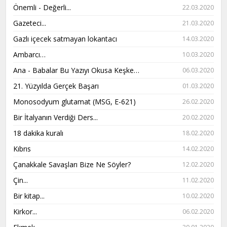
Önemli - Değerli...
22.03.2020
Gazeteci...
21.03.2020
Gazlı içecek satmayan lokantacı
14.03.2020
Ambarcı…
10.03.2020
Ana - Babalar Bu Yazıyı Okusa Keşke…
06.03.2020
21. Yüzyılda Gerçek Başarı
01.03.2020
Monosodyum glutamat (MSG, E-621)
26.02.2020
Bir İtalyanın Verdiği Ders...
20.02.2020
18 dakika kuralı
18.02.2020
Kıbrıs
14.02.2020
Çanakkale Savaşları Bize Ne Söyler?
12.02.2020
Çin...
11.02.2020
Bir kitap...
10.02.2020
Kirkor...
06.02.2020