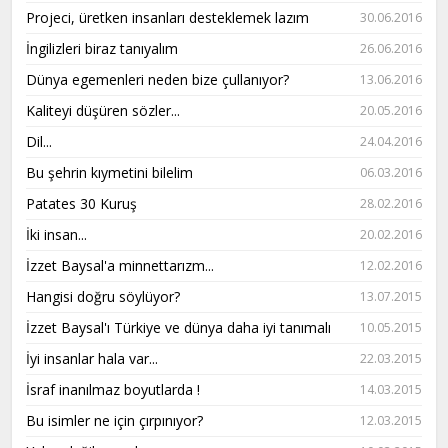
Projeci, üretken insanları desteklemek lazım
30.06.2016
İngilizleri biraz tanıyalım
26.06.2016
Dünya egemenleri neden bize çullanıyor?
13.06.2016
Kaliteyi düşüren sözler...
20.05.2016
Dil...
24.04.2016
Bu şehrin kıymetini bilelim
06.03.2016
Patates 30 Kuruş
28.02.2016
İki insan...
20.02.2016
İzzet Baysal'a minnettarızm...
12.02.2016
Hangisi doğru söylüyor?
13.07.2015
İzzet Baysal'ı Türkiye ve dünya daha iyi tanımalı
10.05.2015
İyi insanlar hala var...
22.03.2015
İsraf inanılmaz boyutlarda !
14.03.2015
Bu isimler ne için çırpınıyor?
12.03.2015