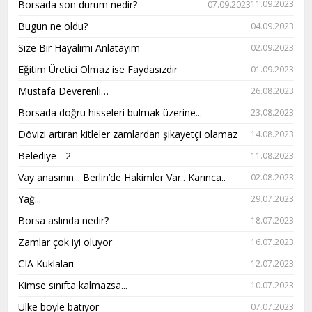
Borsada son durum nedir?
11.09.2023
07.09.2023
Bugün ne oldu?
04.09.2023
Size Bir Hayalimi Anlatayım
02.09.2023
Eğitim Üretici Olmaz ise Faydasızdır
01.09.2023
Mustafa Deverenli…
26.08.2023
Borsada doğru hisseleri bulmak üzerine...
23.08.2023
Dövizi artıran kitleler zamlardan şikayetçi olamaz
14.08.2023
Belediye - 2
11.08.2023
Vay anasının... Berlin’de Hakimler Var.. Karınca..
02.08.2023
Yağ...
29.07.2023
Borsa aslında nedir?
18.07.2023
Zamlar çok iyi oluyor
16.07.2023
CIA Kuklaları
12.07.2023
Kimse sınıfta kalmazsa...
10.07.2023
Ülke böyle batıyor
07.07.2023