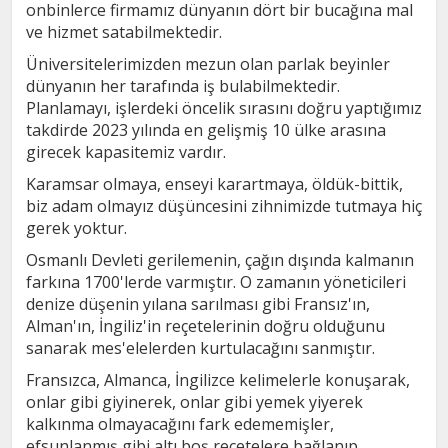
onbinlerce firmamız dünyanın dört bir bucağına mal
ve hizmet satabilmektedir.
Üniversitelerimizden mezun olan parlak beyinler
dünyanın her tarafında iş bulabilmektedir.
Planlamayı, işlerdeki öncelik sırasını doğru yaptığımız
takdirde 2023 yılında en gelişmiş 10 ülke arasına
girecek kapasitemiz vardır.
Karamsar olmaya, enseyi karartmaya, öldük-bittik,
biz adam olmayız düşüncesini zihnimizde tutmaya hiç
gerek yoktur.
Osmanlı Devleti gerilemenin, çağın dışında kalmanın
farkına 1700'lerde varmıştır. O zamanın yöneticileri
denize düşenin yılana sarılması gibi Fransız'ın,
Alman'ın, İngiliz'in reçetelerinin doğru olduğunu
sanarak mes'elelerden kurtulacağını sanmıştır.
Fransızca, Almanca, İngilizce kelimelerle konuşarak,
onlar gibi giyinerek, onlar gibi yemek yiyerek
kalkınma olmayacağını fark edememişler,
efsunlanmış gibi altı boş reçetelere bağlanıp