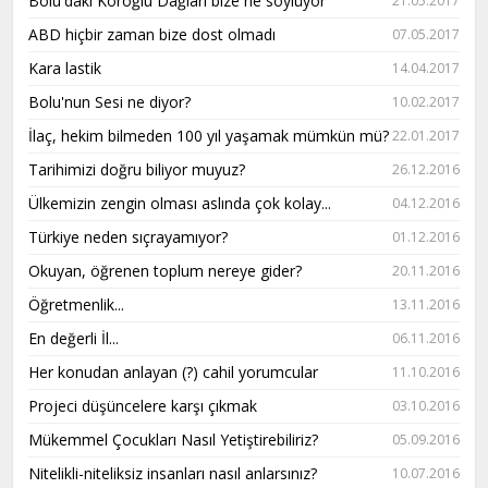
Bolu'daki Köroğlu Dağları bize ne söylüyor
21.05.2017
ABD hiçbir zaman bize dost olmadı
07.05.2017
Kara lastik
14.04.2017
Bolu'nun Sesi ne diyor?
10.02.2017
İlaç, hekim bilmeden 100 yıl yaşamak mümkün mü?
22.01.2017
Tarihimizi doğru biliyor muyuz?
26.12.2016
Ülkemizin zengin olması aslında çok kolay...
04.12.2016
Türkiye neden sıçrayamıyor?
01.12.2016
Okuyan, öğrenen toplum nereye gider?
20.11.2016
Öğretmenlik...
13.11.2016
En değerli İl...
06.11.2016
Her konudan anlayan (?) cahil yorumcular
11.10.2016
Projeci düşüncelere karşı çıkmak
03.10.2016
Mükemmel Çocukları Nasıl Yetiştirebiliriz?
05.09.2016
Nitelikli-niteliksiz insanları nasıl anlarsınız?
10.07.2016