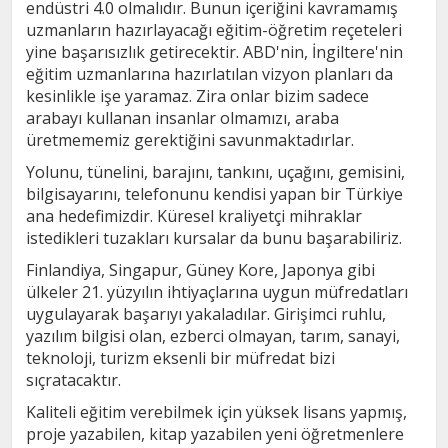
endüstri 4.0 olmalıdır. Bunun içeriğini kavramamış
uzmanların hazırlayacağı eğitim-öğretim reçeteleri
yine başarısızlık getirecektir. ABD'nin, İngiltere'nin
eğitim uzmanlarına hazırlatılan vizyon planları da
kesinlikle işe yaramaz. Zira onlar bizim sadece
arabayı kullanan insanlar olmamızı, araba
üretmememiz gerektiğini savunmaktadırlar.
Yolunu, tünelini, barajını, tankını, uçağını, gemisini,
bilgisayarını, telefonunu kendisi yapan bir Türkiye
ana hedefimizdir. Küresel kraliyetçi mihraklar
istedikleri tuzakları kursalar da bunu başarabiliriz.
Finlandiya, Singapur, Güney Kore, Japonya gibi
ülkeler 21. yüzyılın ihtiyaçlarına uygun müfredatları
uygulayarak başarıyı yakaladılar. Girişimci ruhlu,
yazılım bilgisi olan, ezberci olmayan, tarım, sanayi,
teknoloji, turizm eksenli bir müfredat bizi
sıçratacaktır.
Kaliteli eğitim verebilmek için yüksek lisans yapmış,
proje yazabilen, kitap yazabilen yeni öğretmenlere