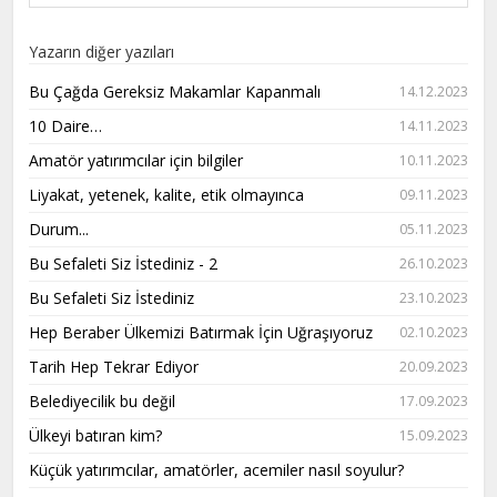
Yazarın diğer yazıları
Bu Çağda Gereksiz Makamlar Kapanmalı
14.12.2023
10 Daire…
14.11.2023
Amatör yatırımcılar için bilgiler
10.11.2023
Liyakat, yetenek, kalite, etik olmayınca
09.11.2023
Durum...
05.11.2023
Bu Sefaleti Siz İstediniz - 2
26.10.2023
Bu Sefaleti Siz İstediniz
23.10.2023
Hep Beraber Ülkemizi Batırmak İçin Uğraşıyoruz
02.10.2023
Tarih Hep Tekrar Ediyor
20.09.2023
Belediyecilik bu değil
17.09.2023
Ülkeyi batıran kim?
15.09.2023
Küçük yatırımcılar, amatörler, acemiler nasıl soyulur?