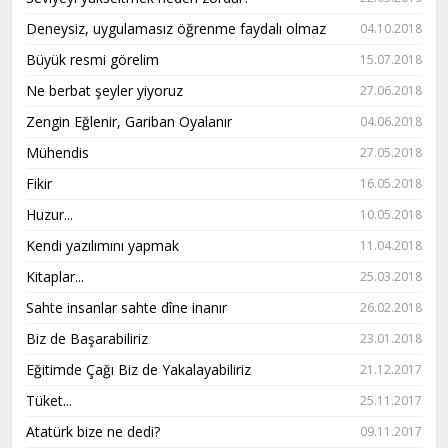
Deneysiz, uygulamasız öğrenme faydalı olmaz
04.10.2018
Büyük resmi görelim
15.07.2018
Ne berbat şeyler yiyoruz
27.06.2018
Zengin Eğlenir, Gariban Oyalanır
04.06.2018
Mühendis
27.05.2018
Fikir
16.05.2018
Huzur...
10.05.2018
Kendi yazılımını yapmak
11.04.2018
Kitaplar...
25.03.2018
Sahte insanlar sahte dîne inanır
26.02.2018
Biz de Başarabiliriz
23.01.2018
Eğitimde Çağı Biz de Yakalayabiliriz
21.12.2017
Tüket...
25.11.2017
Atatürk bize ne dedi?
09.11.2017