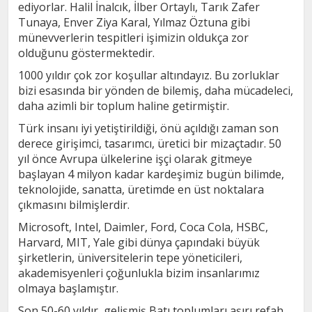
ediyorlar. Halil İnalcık, İlber Ortaylı, Tarık Zafer
Tunaya, Enver Ziya Karal, Yılmaz Öztuna gibi
münevverlerin tespitleri işimizin oldukça zor
olduğunu göstermektedir.
1000 yıldır çok zor koşullar altındayız. Bu zorluklar
bizi esasında bir yönden de bilemiş, daha mücadeleci,
daha azimli bir toplum haline getirmiştir.
Türk insanı iyi yetiştirildiği, önü açıldığı zaman son
derece girişimci, tasarımcı, üretici bir mizaçtadır. 50
yıl önce Avrupa ülkelerine işçi olarak gitmeye
başlayan 4 milyon kadar kardeşimiz bugün bilimde,
teknolojide, sanatta, üretimde en üst noktalara
çıkmasını bilmişlerdir.
Microsoft, Intel, Daimler, Ford, Coca Cola, HSBC,
Harvard, MIT, Yale gibi dünya çapındaki büyük
şirketlerin, üniversitelerin tepe yöneticileri,
akademisyenleri çoğunlukla bizim insanlarımız
olmaya başlamıştır.
Son 50-60 yıldır, gelişmiş Batı toplumları aşırı refah