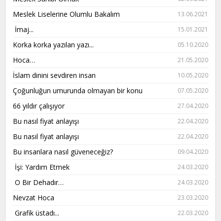
Meslek Liselerine Olumlu Bakalım
13.06.2021
İmaj...
15.01.2021
Korka korka yazılan yazı...
05.10.2020
Hoca…
21.05.2020
İslam dinini sevdiren insan
10.05.2020
Çoğunluğun umurunda olmayan bir konu
07.05.2020
66 yıldır çalışıyor
27.04.2020
Bu nasıl fiyat anlayışı
22.04.2020
Bu nasıl fiyat anlayışı
22.04.2020
Bu insanlara nasıl güveneceğiz?
09.04.2020
İşi: Yardım Etmek
24.03.2020
O Bir Dehadır…
24.03.2020
Nevzat Hoca
23.03.2020
Grafik üstadı...
22.03.2020