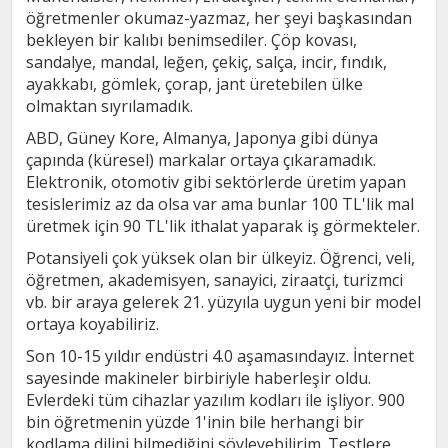
öğretmenler okumaz-yazmaz, her şeyi başkasından
bekleyen bir kalıbı benimsediler. Çöp kovası,
sandalye, mandal, leğen, çekiç, salça, incir, fındık,
ayakkabı, gömlek, çorap, jant üretebilen ülke
olmaktan sıyrılamadık.
ABD, Güney Kore, Almanya, Japonya gibi dünya
çapında (küresel) markalar ortaya çıkaramadık.
Elektronik, otomotiv gibi sektörlerde üretim yapan
tesislerimiz az da olsa var ama bunlar 100 TL'lik mal
üretmek için 90 TL'lik ithalat yaparak iş görmekteler.
Potansiyeli çok yüksek olan bir ülkeyiz. Öğrenci, veli,
öğretmen, akademisyen, sanayici, ziraatçi, turizmci
vb. bir araya gelerek 21. yüzyıla uygun yeni bir model
ortaya koyabiliriz.
Son 10-15 yıldır endüstri 4.0 aşamasındayız. İnternet
sayesinde makineler birbiriyle haberleşir oldu.
Evlerdeki tüm cihazlar yazılım kodları ile işliyor. 900
bin öğretmenin yüzde 1'inin bile herhangi bir
kodlama dilini bilmediğini söyleyebilirim. Testlere