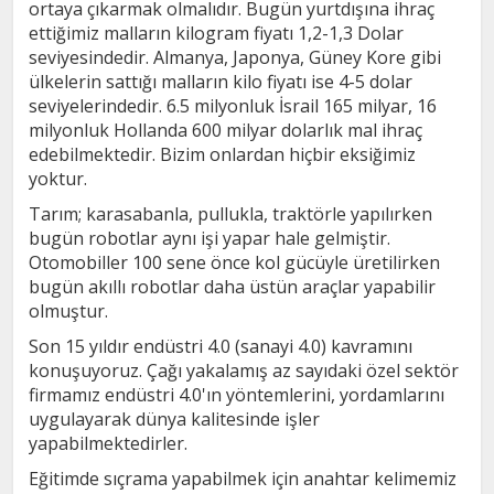
ortaya çıkarmak olmalıdır. Bugün yurtdışına ihraç
ettiğimiz malların kilogram fiyatı 1,2-1,3 Dolar
seviyesindedir. Almanya, Japonya, Güney Kore gibi
ülkelerin sattığı malların kilo fiyatı ise 4-5 dolar
seviyelerindedir. 6.5 milyonluk İsrail 165 milyar, 16
milyonluk Hollanda 600 milyar dolarlık mal ihraç
edebilmektedir. Bizim onlardan hiçbir eksiğimiz
yoktur.
Tarım; karasabanla, pullukla, traktörle yapılırken
bugün robotlar aynı işi yapar hale gelmiştir.
Otomobiller 100 sene önce kol gücüyle üretilirken
bugün akıllı robotlar daha üstün araçlar yapabilir
olmuştur.
Son 15 yıldır endüstri 4.0 (sanayi 4.0) kavramını
konuşuyoruz. Çağı yakalamış az sayıdaki özel sektör
firmamız endüstri 4.0'ın yöntemlerini, yordamlarını
uygulayarak dünya kalitesinde işler
yapabilmektedirler.
Eğitimde sıçrama yapabilmek için anahtar kelimemiz