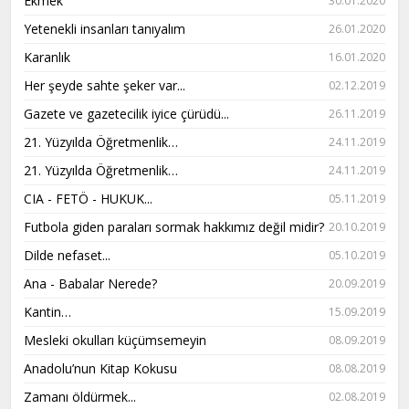
Ekmek
30.01.2020
Yetenekli insanları tanıyalım
26.01.2020
Karanlık
16.01.2020
Her şeyde sahte şeker var...
02.12.2019
Gazete ve gazetecilik iyice çürüdü...
26.11.2019
21. Yüzyılda Öğretmenlik…
24.11.2019
21. Yüzyılda Öğretmenlik…
24.11.2019
CIA - FETÖ - HUKUK...
05.11.2019
Futbola giden paraları sormak hakkımız değil midir?
20.10.2019
Dilde nefaset...
05.10.2019
Ana - Babalar Nerede?
20.09.2019
Kantin…
15.09.2019
Mesleki okulları küçümsemeyin
08.09.2019
Anadolu’nun Kitap Kokusu
08.08.2019
Zamanı öldürmek...
02.08.2019