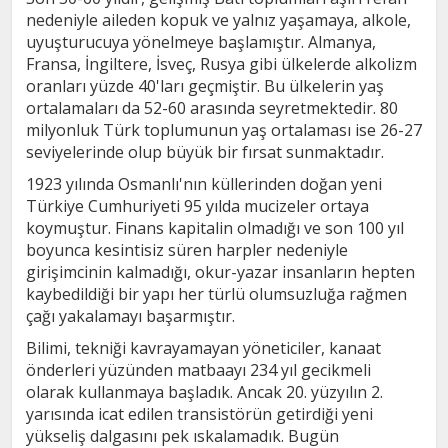
nedeniyle aileden kopuk ve yalnız yaşamaya, alkole,
uyuşturucuya yönelmeye başlamıştır. Almanya,
Fransa, İngiltere, İsveç, Rusya gibi ülkelerde alkolizm
oranları yüzde 40'ları geçmiştir. Bu ülkelerin yaş
ortalamaları da 52-60 arasında seyretmektedir. 80
milyonluk Türk toplumunun yaş ortalaması ise 26-27
seviyelerinde olup büyük bir fırsat sunmaktadır.
1923 yılında Osmanlı'nın küllerinden doğan yeni
Türkiye Cumhuriyeti 95 yılda mucizeler ortaya
koymuştur. Finans kapitalin olmadığı ve son 100 yıl
boyunca kesintisiz süren harpler nedeniyle
girişimcinin kalmadığı, okur-yazar insanların hepten
kaybedildiği bir yapı her türlü olumsuzluğa rağmen
çağı yakalamayı başarmıştır.
Bilimi, tekniği kavrayamayan yöneticiler, kanaat
önderleri yüzünden matbaayı 234 yıl gecikmeli
olarak kullanmaya başladık. Ancak 20. yüzyılın 2.
yarısında icat edilen transistörün getirdiği yeni
yükseliş dalgasını pek ıskalamadık. Bugün