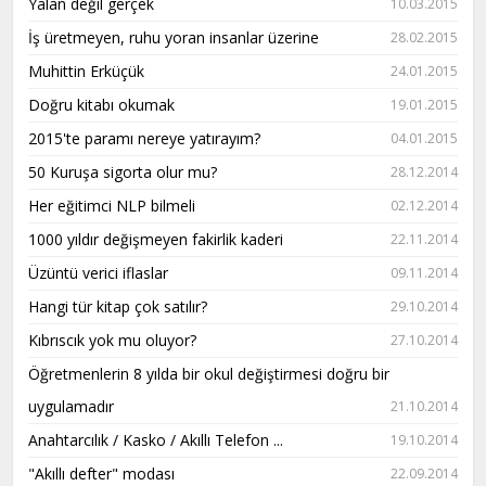
Yalan değil gerçek
10.03.2015
İş üretmeyen, ruhu yoran insanlar üzerine
28.02.2015
Muhittin Erküçük
24.01.2015
Doğru kitabı okumak
19.01.2015
2015'te paramı nereye yatırayım?
04.01.2015
50 Kuruşa sigorta olur mu?
28.12.2014
Her eğitimci NLP bilmeli
02.12.2014
1000 yıldır değişmeyen fakirlik kaderi
22.11.2014
Üzüntü verici iflaslar
09.11.2014
Hangi tür kitap çok satılır?
29.10.2014
Kıbrıscık yok mu oluyor?
27.10.2014
Öğretmenlerin 8 yılda bir okul değiştirmesi doğru bir
uygulamadır
21.10.2014
Anahtarcılık / Kasko / Akıllı Telefon ...
19.10.2014
"Akıllı defter" modası
22.09.2014