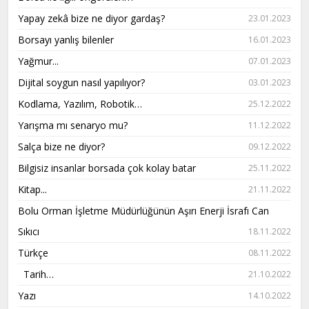
Yapay zekâ bize ne diyor gardaş?
23.01.2023
Borsayı yanlış bilenler
16.01.2023
Yağmur...
07.01.2023
Dijital soygun nasıl yapılıyor?
03.01.2023
Kodlama, Yazılım, Robotik…
25.12.2022
Yarışma mı senaryo mu?
11.12.2022
Salça bize ne diyor?
09.12.2022
Bilgisiz insanlar borsada çok kolay batar
25.11.2022
Kitap...
21.11.2022
Bolu Orman İşletme Müdürlüğünün Aşırı Enerji İsrafı Can
Sıkıcı
18.11.2022
Türkçe
08.11.2022
Tarih…
21.10.2022
Yazı
14.10.2022