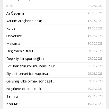
Arap
01.07.2023
Ali Özdemir
21.06.2023
Yatırım araçlarına bakış
17.06.2023
Kurban
13.06.2023
Üniversite…
12.06.2023
Makarna
10.06.2023
Değirmenin suyu
08.06.2023
Depik iyi bir spor değildir
05.06.2023
Bitli baklanın kör müşterisi olur
31.05.2023
Siyaset servet için yapılırsa…
25.05.2023
Gelişmiş ülke olmak zor değil...
09.05.2023
İyi şirkete ortak olmak
30.04.2023
Tamirci
25.04.2023
Kısa Kısa...
19.04.2023