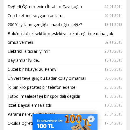
Değerli Öğretmenim İbrahim Çavuşoğlu
25.01.2014
Cep telefonu soygunu anıları...
05.01.2014
2000'li yılların gençliğini nasıl eğiteceğiz?
13.11.2013
Bolu'daki özel sektör mesleki ve teknik eğitime daha çok
omuz vermeli
02.11.2013
Elektrikli ısıtıcılar iyi mi?
20.10.2013
Bayramlar İyi de...
18.10.2013
Güzel bir hikaye; 20 Penny
12.06.2013
Üniversiteye giriş bu kadar kolay olmamalı
08.06.2013
İki bin kilo patates bir telefon ederse
25.05.2013
Futbol maalesef iyi bir spor dalı değildir
13.05.2013
İzzet Baysal emsalsizdir
10.05.2013
Paramı nereye yatırayım?
23.04.2013
Okulda öğretilenlerin hayata katkısı ne kadardır?
17.04.2013