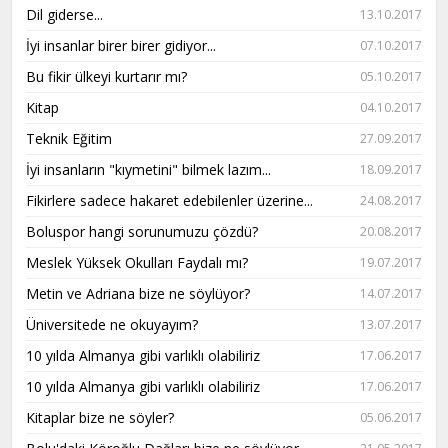
Dil giderse...
13.10.2017
İyi insanlar birer birer gidiyor...
07.10.2017
Bu fikir ülkeyi kurtarır mı?
05.10.2017
Kitap
04.10.2017
Teknik Eğitim
27.09.2017
İyi insanların "kıymetini" bilmek lazım...
18.09.2017
Fikirlere sadece hakaret edebilenler üzerine...
24.08.2017
Boluspor hangi sorunumuzu çözdü?
20.08.2017
Meslek Yüksek Okulları Faydalı mı?
19.07.2017
Metin ve Adriana bize ne söylüyor?
14.07.2017
Üniversitede ne okuyayım?
13.07.2017
10 yılda Almanya gibi varlıklı olabiliriz
17.06.2017
10 yılda Almanya gibi varlıklı olabiliriz
17.06.2017
Kitaplar bize ne söyler?
05.06.2017