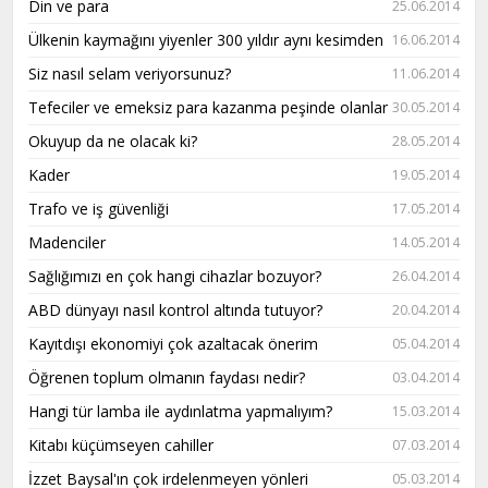
Din ve para
25.06.2014
Ülkenin kaymağını yiyenler 300 yıldır aynı kesimden
16.06.2014
Siz nasıl selam veriyorsunuz?
11.06.2014
Tefeciler ve emeksiz para kazanma peşinde olanlar
30.05.2014
Okuyup da ne olacak ki?
28.05.2014
Kader
19.05.2014
Trafo ve iş güvenliği
17.05.2014
Madenciler
14.05.2014
Sağlığımızı en çok hangi cihazlar bozuyor?
26.04.2014
ABD dünyayı nasıl kontrol altında tutuyor?
20.04.2014
Kayıtdışı ekonomiyi çok azaltacak önerim
05.04.2014
Öğrenen toplum olmanın faydası nedir?
03.04.2014
Hangi tür lamba ile aydınlatma yapmalıyım?
15.03.2014
Kitabı küçümseyen cahiller
07.03.2014
İzzet Baysal'ın çok irdelenmeyen yönleri
05.03.2014