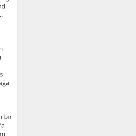
adi
..
ün
u
si
ağa
n bir
fa
 mi