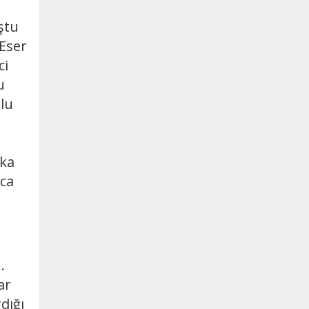
ştu
 Eser
ci
u
rlu
şka
nca
.
ar
dığı