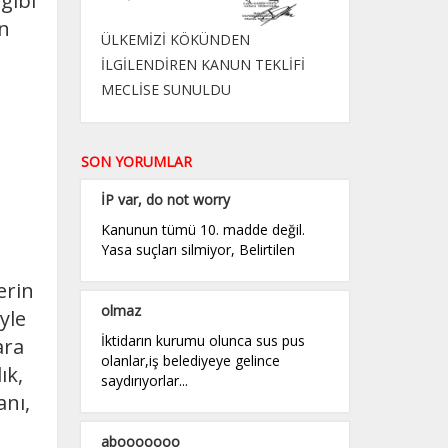
 gibi
an
ÜLKEMİZİ KÖKÜNDEN
İLGİLENDİREN KANUN TEKLİFİ
MECLİSE SUNULDU
SON YORUMLAR
İP var, do not worry
Kanunun tümü 10. madde değil.
Yasa suçları silmiyor, Belirtilen
erin
olmaz
yle
İktidarın kurumu olunca sus pus
ara
olanlar,iş belediyeye gelince
ık,
saydırıyorlar...
anı,
abooooooo