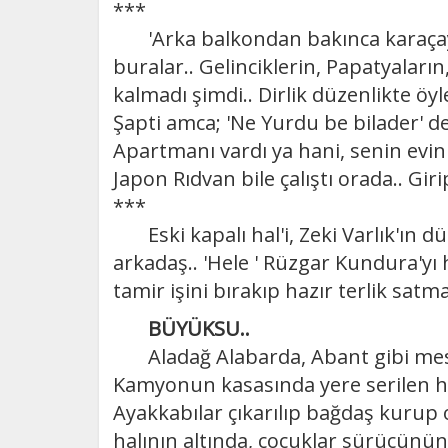
***
'Arka balkondan bakınca karaçayı
buralar.. Gelinciklerin, Papatyaların
kalmadı şimdi.. Dirlik düzenlikte öy
Şapti amca; 'Ne Yurdu be bilader' de
Apartmanı vardı ya hani, senin evin 
Japon Rıdvan bile çalıştı orada.. Giri
***
Eski kapalı hal'i, Zeki Varlık'ın d
arkadaş.. 'Hele ' Rüzgar Kundura'yı
tamir işini bırakıp hazır terlik satm
BÜYÜKSU..
Aladağ Alabarda, Abant gibi mesire 
Kamyonun kasasında yere serilen halı
Ayakkabılar çıkarılıp bağdaş kurup ot
halının altında, çocuklar sürücünün 