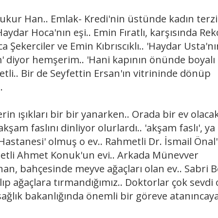
ur Han.. Emlak- Kredi'nin üstünde kadın terzi
dar Hoca'nın eşi.. Emin Fıratlı, karşısında Rek
a Şekerciler ve Emin Kıbrıscıklı.. 'Haydar Usta'nı
m' diyor hemşerim.. 'Hani kapının önünde boyalı
etli.. Bir de Seyfettin Ersan'ın vitrininde dönüp
.
 ışıkları bir bir yanarken.. Orada bir ev olacak
 faslını dinliyor olurlardı.. 'akşam faslı', ya
Hastanesi' olmuş o ev.. Rahmetli Dr. İsmail Önal'
metli Ahmet Konuk'un evi.. Arkada Münevver
an, bahçesinde meyve ağaçları olan ev.. Sabri B
p ağaçlara tırmandığımız.. Doktorlar çok sevdi 
sağlık bakanlığında önemli bir göreve atanıncay