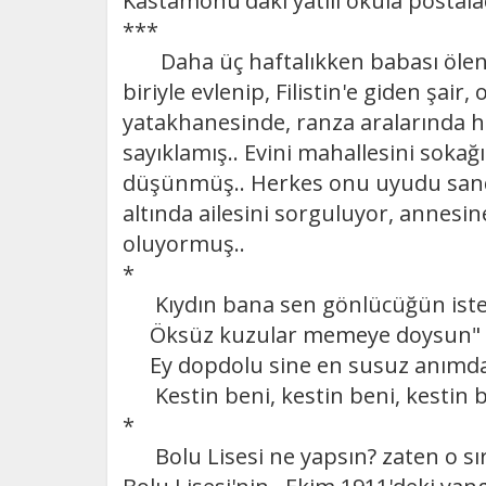
Kastamonu'daki yatılı okula postalad
***
Daha üç haftalıkken babası ölen,
biriyle evlenip, Filistin'e giden şair,
yatakhanesinde, ranza aralarında 
sayıklamış.. Evini mahallesini sokağ
düşünmüş.. Herkes onu uyudu sand
altında ailesini sorguluyor, annesi
oluyormuş..
*
Kıydın bana sen gönlücüğün ist
Öksüz kuzular memeye doysun"
Ey dopdolu sine en susuz anımda
Kestin beni, kestin beni, kestin
*
Bolu Lisesi ne yapsın? zaten o sır