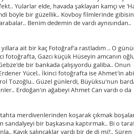
efekt.. Yularlar elde, havada şaklayan kamçı ve 'H
mdi böyle bir güzellik.. Kovboy filmlerinde gibisin
arabalar.. Benim dedemin de vardı aynısından..
ara ait bir kaç Fotoğraf'a rastladım .. O gün
rinci fotoğrafta, Gazcı küçük Hüseyin amcanın oğl
ebze'de bir bankada çalışıyordu galiba.. Onun
Erdener Yücel.. İkinci fotoğrafta ise Ahmet'in abi
ol Tozoğlu.. Güzel günlerdi, Büyüksu'nun bard
ünler.. Erdoğan'ın ağabeyi Ahmet Can vardı o da
'tahta merdivenlerinden koşarak çıkmak boşala
 sandalyeyi bir başkasına kaptırmak.. Bi o tara
.. Kayık salıncaklar vardı bir de di mi?.. Süren