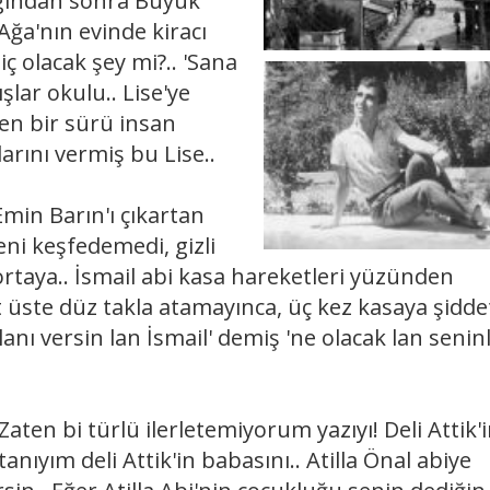
angından sonra Büyük
Ağa'nın evinde kiracı
iç olacak şey mi?.. 'Sana
şlar okulu.. Lise'ye
ren bir sürü insan
arını vermiş bu Lise..
in Barın'ı çıkartan
eni keşfedemedi, gizli
rtaya.. İsmail abi kasa hareketleri yüzünden
t üste düz takla atamayınca, üç kez kasaya şidde
elanı versin lan İsmail' demiş 'ne olacak lan senin
aten bi türlü ilerletemiyorum yazıyı! Deli Attik'
ıyım deli Attik'in babasını.. Atilla Önal abiye