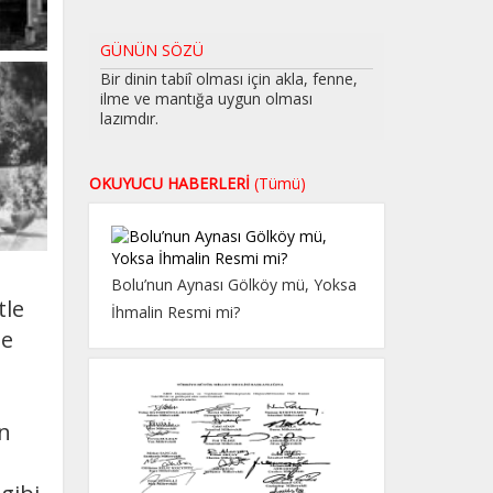
GÜNÜN SÖZÜ
Bir dinin tabiî olması için akla, fenne,
ilme ve mantığa uygun olması
lazımdır.
OKUYUCU HABERLERİ
(Tümü)
Bolu’nun Aynası Gölköy mü, Yoksa
tle
İhmalin Resmi mi?
le
in