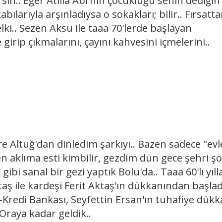
rsin.. Eğer Atilla Abi'nin çocukluğu senin dediğin
ılarıyla arşınladıysa o sokakları; bilir.. Fırsatt
lki.. Sezen Aksu ile taaa 70'lerde başlayan
e girip çıkmalarını, çayını kahvesini içmelerini..
 Altuğ'dan dinledim şarkıyı.. Bazen sadece "evl
den aklıma esti kimbilir, gezdim dün gece şehri şö
ibi sanal bir gezi yaptık Bolu'da.. Taaa 60'lı yıll
taş ile kardeşi Ferit Aktaş'ın dükkanından başlad
-Kredi Bankası, Seyfettin Ersan'ın tuhafiye dükk
Oraya kadar geldik..