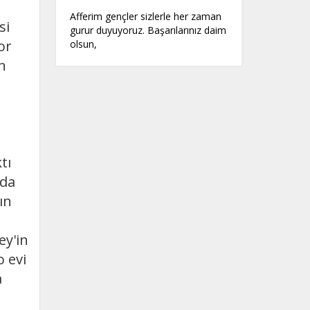
Afferim gençler sizlerle her zaman
si
gurur duyuyoruz. Başarılarınız daim
or
olsun,
n
tı
 da
ın
ey'in
o evi
a