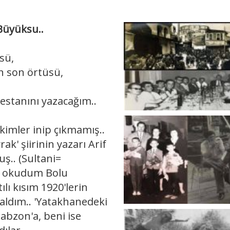
 Büyüksu..
sü,
n son örtüsü,
stanını yazacağım..
imler inip çıkmamış..
k' şiirinin yazarı Arif
ş.. (Sultani=
ıl okudum Bolu
ılı kısım 1920'lerin
aldım.. 'Yatakhanedeki
rabzon'a, beni ise