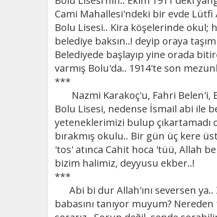
Bolu Lisesi'nin.. Ekim 1911'deki y
Cami Mahallesi'ndeki bir evde Lütfi 
Bolu Lisesi.. Kira köşelerinde okul; h
belediye baksın..! deyip oraya taşımı
Belediyede başlayıp yine orada biti
varmış Bolu'da.. 1914'te son mezunl
***
Nazmi Karakoç'u, Fahri Belen'i, Em
Bolu Lisesi, nedense İsmail abi ile b
yeteneklerimizi bulup çıkartamadı o
bırakmış okulu.. Bir gün üç kere üs
'tos' atınca Cahit hoca 'tüü, Allah b
bizim halimiz, deyyusu ekber..!
***
Abi bi dur Allah'ını seversen ya.. Z
babasını tanıyor muyum? Nereden tan