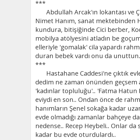
***
Abdullah Arcak'ın lokantası ve Çuk
Nimet Hanım, sanat mektebinden Hay
kundura, bitişiğinde Cici berber, Koc
mobilya atölyesini atladın be goçu
elleriyle 'gomalak' cila yapardı rahm
duran bebek vardı onu da unuttun.
***
Hastahane Caddesi'ne çıktık evlerin
dedim ne zaman önünden geçsem akşam
'kadınlar topluluğu'.. 'Fatma Hatun 
eviydi en son.. Ondan önce de rah
hanımların Şenel sokağa kadar uzan
evde olmadığı zamanlar bahçeye dalı
nedense.. Recep Heybeli.. Onlar da 
kadar bu evde oturdulardı..