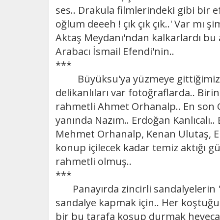
ses.. Drakula filmlerindeki gibi bir 
oğlum deeeh ! çık çık çık..' Var mı şi
Aktaş Meydanı'ndan kalkarlardı bu 
Arabacı İsmail Efendi'nin..
***
Büyüksu'ya yüzmeye gittiğimiz yıll
delikanlıları var fotoğraflarda.. Bi
rahmetli Ahmet Orhanalp.. En son G
yanında Nazım.. Erdoğan Kanlıcalı.. 
Mehmet Orhanalp, Kenan Ulutaş, Er
konup içilecek kadar temiz aktığı g
rahmetli olmuş..
***
Panayırda zincirli sandalyelerin 
sandalye kapmak için.. Her koştuğun
bir bu tarafa koşup durmak heyecanla