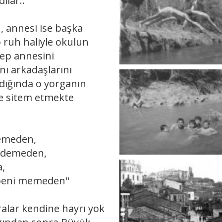
ılar..
 annesi ise başka
 o ruh haliyle okulun
hep annesini
ını arkadaşlarını
ığında o yorganın
ne sitem etmekte
emeden,
 demeden,
,
 beni memeden"
alar kendine hayrı yok