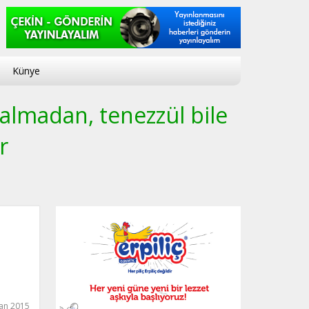
Künye
 almadan, tenezzül bile
r
an 2015