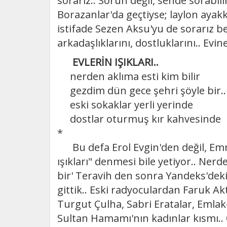
sorarız.. Sorun değil, sende sorabili
Borazanlar'da geçtiyse; laylon ayakkab
istifade Sezen Aksu'yu de sorarız be
arkadaşlıklarını, dostluklarını.. Evin
EVLERİN IŞIKLARI..
nerden aklıma esti kim bilir
gezdim dün gece şehri şöyle bir..
eski sokaklar yerli yerinde
dostlar oturmuş kır kahvesinde
*
Bu defa Erol Evgin'den değil, Emre
ışıkları" denmesi bile yetiyor.. Ner
bir' Teravih den sonra Yandeks'deki g
gittik.. Eski radyoculardan Faruk Ak
Turgut Çulha, Sabri Eratalar, Emlak
Sultan Hamamı'nın kadınlar kısmı.. 