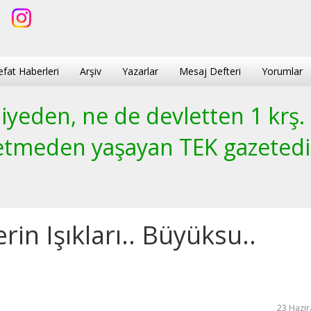
efat Haberleri
Arşiv
Yazarlar
Mesaj Defteri
Yorumlar
yeden, ne de devletten 1 krş.
etmeden yaşayan TEK gazetedi
erin Işıkları.. Büyüksu..
23 Hazir