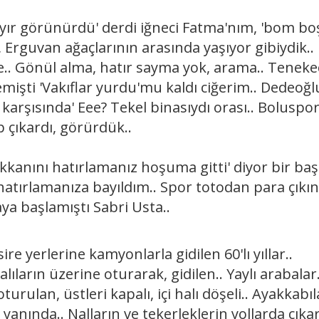
r görünürdü' derdi iğneci Fatma'nım, 'bom bo
, Erguvan ağaçlarının arasında yaşıyor gibiydik..
le.. Gönül alma, hatır sayma yok, arama.. Teneke
mişti 'Vakıflar yurdu'mu kaldı ciğerim.. Dedeoğl
karşısında' Eee? Tekel binasıydı orası.. Boluspo
p çıkardı, görürdük..
ükkanını hatırlamanız hoşuma gitti' diyor bir ba
 hatırlamanıza bayıldım.. Spor totodan para çıkı
aya başlamıştı Sabri Usta..
yerlerine kamyonlarla gidilen 60'lı yıllar..
ların üzerine oturarak, gidilen.. Yaylı arabalar.
urulan, üstleri kapalı, içi halı döşeli.. Ayakkabıl
yanında.. Nalların ve tekerleklerin yollarda çıkar