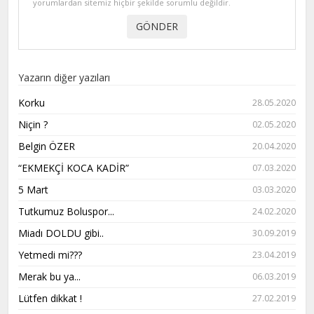
yorumlardan sitemiz hiçbir şekilde sorumlu değildir.
Yazarın diğer yazıları
Korku
28.05.2020
Niçin ?
02.05.2020
Belgin ÖZER
20.04.2020
“EKMEKÇİ KOCA KADİR”
07.03.2020
5 Mart
03.03.2020
Tutkumuz Boluspor...
24.02.2020
Miadı DOLDU gibi..
30.09.2019
Yetmedi mi???
23.04.2019
Merak bu ya...
06.03.2019
Lütfen dikkat !
27.02.2019