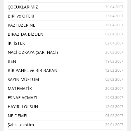
ÇOCUKLARIMIZ
30.04.2007
BİRİ ve ÖTEKİ
23.04.2007
KAZI ÜZERİNE
16.04.2007
BİRAZ DA BİZDEN
09.04.2007
İKİ İSTEK
02.04.2007
NACİ ÖZKAYA (SARI NACİ)
26.03.2007
BEN
19.03.2007
BİR PANEL ve BİR BAKAN
12.03.2007
SAYIN MÜFTÜM
05.03.2007
MATEMATİK
26.02.2007
ESNAF AÇMAZI
19.02.2007
HAYIRLI OLSUN
12.02.2007
NE DEMELİ
05.02.2007
Şahsi tesbitim
29.01.2007