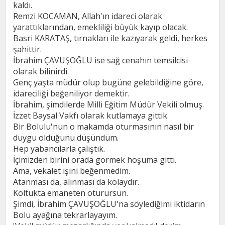
kaldı.
Remzi KOCAMAN, Allah'ın idareci olarak
yarattıklarından, emekliliği büyük kayıp olacak.
Basri KARATAŞ, tırnakları ile kazıyarak geldi, herkes
şahittir.
İbrahim ÇAVUŞOĞLU ise sağ cenahın temsilcisi
olarak bilinirdi.
Genç yaşta müdür olup bugüne gelebildiğine göre,
idareciliği beğeniliyor demektir.
İbrahim, şimdilerde Milli Eğitim Müdür Vekili olmuş.
İzzet Baysal Vakfı olarak kutlamaya gittik.
Bir Bolulu'nun o makamda oturmasının nasıl bir
duygu olduğunu düşündüm.
Hep yabancılarla çalıştık.
İçimizden birini orada görmek hoşuma gitti.
Ama, vekalet işini beğenmedim.
Atanması da, alınması da kolaydır.
Koltukta emaneten oturursun.
Şimdi, İbrahim ÇAVUŞOĞLU'na söylediğimi iktidarın
Bolu ayağına tekrarlayayım.