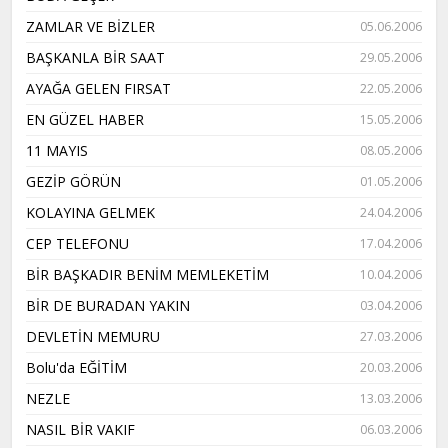
ZAMLAR VE BİZLER
05.06.2006
BAŞKANLA BİR SAAT
29.05.2006
AYAĞA GELEN FIRSAT
22.05.2006
EN GÜZEL HABER
15.05.2006
11 MAYIS
08.05.2006
GEZİP GÖRÜN
01.05.2006
KOLAYINA GELMEK
24.04.2006
CEP TELEFONU
17.04.2006
BİR BAŞKADIR BENİM MEMLEKETİM
10.04.2006
BİR DE BURADAN YAKIN
03.04.2006
DEVLETİN MEMURU
27.03.2006
Bolu'da EĞİTİM
20.03.2006
NEZLE
13.03.2006
NASIL BİR VAKIF
06.03.2006