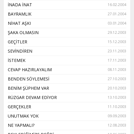
İNADA İNAT
16.02.2004
BAYRAMLIK
27.01.2004
NİHAT AŞKI
03.01.2004
ŞAKA OLMASIN
29.12.2003
GEÇİTLER
15.12.2003
SEVİNDİREN
23.11.2003
İSTEMEK
17.11.2003
CEVAP HAZIRLAYALIM
08.11.2003
BENDEN SÖYLEMESİ
27.10.2003
BENİM ŞÜPHEM VAR
20.10.2003
RÜZGAR DEVAM EDİYOR
13.10.2003
GERÇEKLER
11.10.2003
UNUTMAK YOK
09.09.2003
NE YAPMALI?
12.08.2003