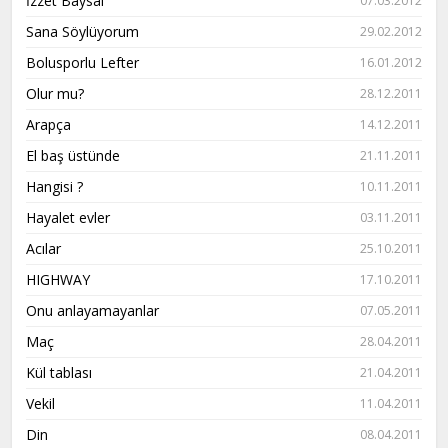
İzzet Baysal
07.03.2012
Sana Söylüyorum
29.02.2012
Bolusporlu Lefter
16.01.2012
Olur mu?
28.12.2011
Arapça
14.12.2011
El baş üstünde
21.11.2011
Hangisi ?
10.11.2011
Hayalet evler
03.11.2011
Acılar
25.10.2011
HIGHWAY
17.10.2011
Onu anlayamayanlar
07.05.2011
Maç
28.04.2011
Kül tablası
21.04.2011
Vekil
11.04.2011
Din
08.04.2011