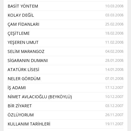
BASİT YÖNTEM
10.03.2008
KOLAY DEĞİL
03.03.2008
ÇAM FİDANLARI
25.02.2008
ÇEŞİTLEME
18.02.2008
YEŞEREN UMUT
11.02.2008
SELİM MARANGOZ
04.02.2008
SİGARANIN DUMANI
28.01.2008
ATATÜRK LİSESİ
14.01.2008
NELER GÖRDÜM
07.01.2008
İŞ ADAMI
17.12.2007
NİMET AVLACIOĞLU (BEYKÖYLÜ)
10.12.2007
BİR ZİYARET
03.12.2007
ÖZLÜYORUM
26.11.2007
KULLANIM TARİHLERİ
19.11.2007