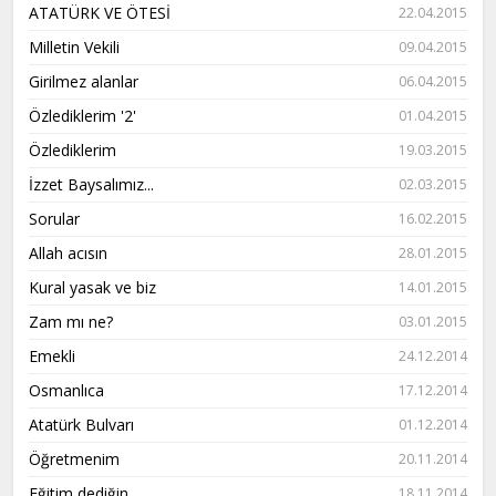
ATATÜRK VE ÖTESİ
22.04.2015
Milletin Vekili
09.04.2015
Girilmez alanlar
06.04.2015
Özlediklerim '2'
01.04.2015
Özlediklerim
19.03.2015
İzzet Baysalımız...
02.03.2015
Sorular
16.02.2015
Allah acısın
28.01.2015
Kural yasak ve biz
14.01.2015
Zam mı ne?
03.01.2015
Emekli
24.12.2014
Osmanlıca
17.12.2014
Atatürk Bulvarı
01.12.2014
Öğretmenim
20.11.2014
Eğitim dediğin
18.11.2014