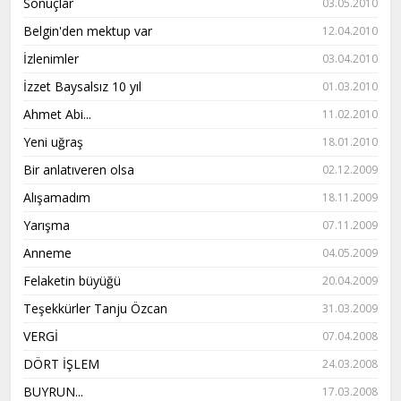
Sonuçlar
03.05.2010
Belgin'den mektup var
12.04.2010
İzlenimler
03.04.2010
İzzet Baysalsız 10 yıl
01.03.2010
Ahmet Abi...
11.02.2010
Yeni uğraş
18.01.2010
Bir anlatıveren olsa
02.12.2009
Alışamadım
18.11.2009
Yarışma
07.11.2009
Anneme
04.05.2009
Felaketin büyüğü
20.04.2009
Teşekkürler Tanju Özcan
31.03.2009
VERGİ
07.04.2008
DÖRT İŞLEM
24.03.2008
BUYRUN...
17.03.2008