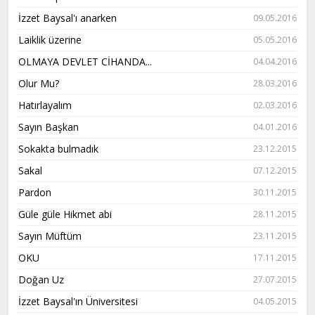
İzzet Baysal'ı anarken
09.05.2016
Laiklik üzerine
05.05.2016
OLMAYA DEVLET CİHANDA...
04.04.2016
Olur Mu?
28.03.2016
Hatırlayalım
02.03.2016
Sayın Başkan
04.01.2016
Sokakta bulmadık
23.12.2015
Sakal
07.12.2015
Pardon
30.11.2015
Güle güle Hikmet abi
28.11.2015
Sayın Müftüm
23.11.2015
OKU
17.11.2015
Doğan Uz
27.07.2015
İzzet Baysal'ın Üniversitesi
04.05.2015