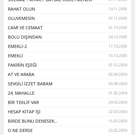
RAHAT OLUN
14.11.2005
OLUVEMESİN
07.11.2005
CAMİ VE CEMAAT
31.10.2005
BOLU DIŞINDAN
24.10.2005
EMEKLİ-2
17.10.2005
EMEKLİ
10.10.2005
FAKİRİN EŞEĞİ
01.12.2004
AT VE ARABA
02.09.2004
SEVGİLİ İZZET BABAM
03.08.2004
24. MAHALLE
01.05.2004
BİR TEKLİF VAR
29.03.2004
HESAP KİTAP İŞİ
22.03.2004
BİRDE BUNU DENESEK...
15.03.2004
O NE DERSE
23.02.2004