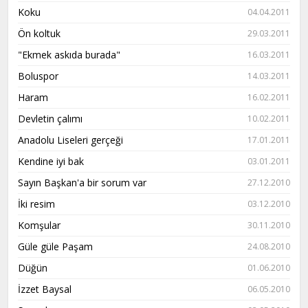
Koku
04.04.2011
Ön koltuk
29.03.2011
"Ekmek askıda burada"
16.03.2011
Boluspor
14.03.2011
Haram
16.02.2011
Devletin çalımı
10.02.2011
Anadolu Liseleri gerçeği
17.01.2011
Kendine iyi bak
03.01.2011
Sayın Başkan'a bir sorum var
27.12.2010
İki resim
03.12.2010
Komşular
30.11.2010
Güle güle Paşam
24.08.2010
Düğün
01.06.2010
İzzet Baysal
06.05.2010