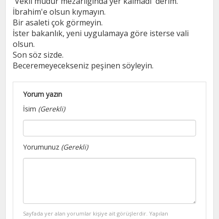
'Vekil müdür mezarlığında yer kalmadı' derim.
İbrahim'e olsun kıymayın.
Bir asaleti çok görmeyin.
İster bakanlık, yeni uygulamaya göre isterse vali
olsun.
Son söz sizde.
Beceremeyecekseniz peşinen söyleyin.
Yorum yazın
İsim
(Gerekli)
Yorumunuz
(Gerekli)
Sayfada yer alan yorumlar kişiye ait görüşlerdir. Yapılan