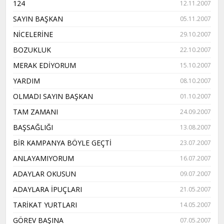
124
12.11.2007
SAYIN BAŞKAN
05.11.2007
NİCELERİNE
29.10.2007
BOZUKLUK
22.10.2007
MERAK EDİYORUM
15.10.2007
YARDIM
08.10.2007
OLMADI SAYIN BAŞKAN
01.10.2007
TAM ZAMANI
24.09.2007
BAŞSAĞLIĞI
13.08.2007
BİR KAMPANYA BÖYLE GEÇTİ
23.07.2007
ANLAYAMIYORUM
16.07.2007
ADAYLAR OKUSUN
09.07.2007
ADAYLARA İPUÇLARI
21.05.2007
TARİKAT YURTLARI
14.05.2007
GÖREV BAŞINA
07.05.2007