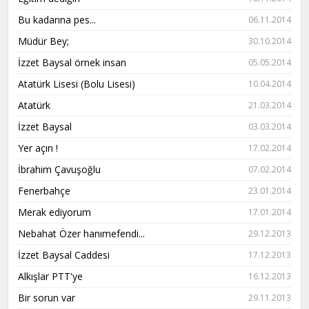
Bu kadarına pes...
06.11.2014
Müdür Bey;
30.10.2014
İzzet Baysal örnek insan
05.05.2014
Atatürk Lisesi (Bolu Lisesi)
10.04.2014
Atatürk
21.03.2014
İzzet Baysal
03.03.2014
Yer açın !
17.02.2014
İbrahim Çavuşoğlu
07.02.2014
Fenerbahçe
23.01.2014
Merak ediyorum
17.01.2014
Nebahat Özer hanımefendi...
29.12.2013
İzzet Baysal Caddesi
17.12.2013
Alkışlar PTT'ye
16.12.2013
Bir sorun var
29.11.2013