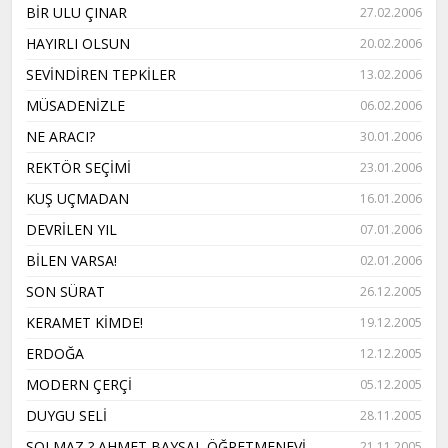
BİR ULU ÇINAR
27.02.2006
HAYIRLI OLSUN
20.02.2006
SEVİNDİREN TEPKİLER
13.02.2006
MÜSADENİZLE
06.02.2006
NE ARACI?
30.01.2006
REKTÖR SEÇİMİ
23.01.2006
KUŞ UÇMADAN
16.01.2006
DEVRİLEN YIL
07.01.2006
BİLEN VARSA!
02.01.2006
SON SÜRAT
26.12.2005
KERAMET KİMDE!
19.12.2005
ERDOĞA
12.12.2005
MODERN ÇERÇİ
05.12.2005
DUYGU SELİ
28.11.2005
SOLMAZ ? AHMET BAYSAL ÖĞRETMENEVİ
21.11.2005