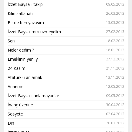
İzzet Baysal'ı takip
09.05.2013
Kılın saltanatı
26.03.2013
Bir de ben yazayım
13.03.2013
İzzet Baysalımızı üzmeyelim
27.02.2013
Sen
18.02.2013
Neler dedim ?
18.01.2013
Emeklinin yeni yılı
27.12.2012
24 Kasım
21.11.2012
Atatürk'ü anlamak
13.11.2012
Anneme
12.05.2012
İzzet Baysal'ı anlamayanlar
09.05.2012
İnanç üzerine
30.04.2012
Sosyete
02.04.2012
Din
20.03.2012