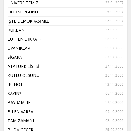
ÜNİVERSİTEMİZ
22.01.2007
DERİ VURGUNU
15.01.2007
İŞTE DEMOKRASİMİZ
08.01.2007
KURBAN
27.12.2006
LÜTFEN DİKKAT?
18.12.2006
UYANIKLAR
11.12.2006
SİGARA
04.12.2006
ATATÜRK LİSESİ
27.11.2006
KUTLU OLSUN...
20.11.2006
İKİ NOT...
13.11.2006
SAYIN?
06.11.2006
BAYRAMLIK
17.10.2006
BİLEN VARSA
09.10.2006
TAM ZAMANI
02.10.2006
BUDA GEÇER
25.09.2006