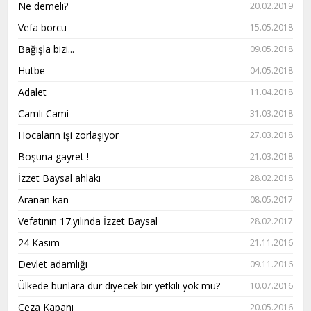
Ne demeli?
20.02.2019
Vefa borcu
15.05.2018
Bağışla bizi...
09.05.2018
Hutbe
04.05.2018
Adalet
11.04.2018
Camlı Cami
31.03.2018
Hocaların işi zorlaşıyor
27.03.2018
Boşuna gayret !
21.03.2018
İzzet Baysal ahlakı
28.02.2018
Aranan kan
08.05.2017
Vefatının 17.yılında İzzet Baysal
28.02.2017
24 Kasım
21.11.2016
Devlet adamlığı
09.11.2016
Ülkede bunlara dur diyecek bir yetkili yok mu?
10.07.2016
Ceza Kapanı
20.05.2016