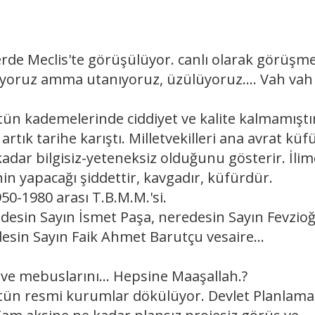
de Meclis'te görüşülüyor. canlı olarak görüşme
Ediyoruz amma utanıyoruz, üzülüyoruz.... Vah vah
 kademelerinde ciddiyet ve kalite kalmamıştır
tık tarihe karıştı. Milletvekilleri ana avrat küf
 kadar bilgisiz-yeteneksiz olduğunu gösterir. İli
in yapacağı şiddettir, kavgadır, küfürdür.
-1980 arası T.B.M.M.'si.
in Sayın İsmet Paşa, neredesin Sayın Fevzioğ
esin Sayın Faik Ahmet Barutçu vesaire...
e mebuslarını... Hepsine Maaşallah.?
tün resmi kurumlar dökülüyor. Devlet Planlama