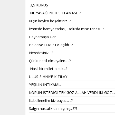
3,5 KURUŞ
NE YASAĞI NE KISITLAMASI...?
Niçin köyleri boşalttınız...?
İzmir'de bamya tarlası, Bolu'da mısır tarlası...?
Haydarpaşa Garı
Belediye Huzur Evi açıldı...?
Neredesiniz....?
Çürük nesil olmayalım.....?
Nasıl bir millet olduk...?
ULUS-SIHHİYE-KIZILAY
YEŞİLİN İNTİKAMI....
KÖRÜN İSTEDİĞİ TEK GÖZ ALLAH VERDİ İKİ GÖZ.....
Kabullenelim biz buyuz......?
Salgın hastalık da neymiş...???