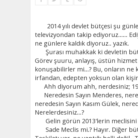
2014 yılı devlet bütçesi şu günler
televizyondan takip ediyoruz...... 
ne günlere kaldık diyoruz.. yazık.
Şurası muhakkak ki devletin bütün
Görev şuuru, anlayış, üstün hizmet ar
konuşabilirler mi...? Bu, onların ne
irfandan, edepten yoksun olan kişin
Ahh diyorum ahh, nerdesiniz; 1950
Neredesin Sayın Menderes, neredes
neredesin Sayın Kasım Gülek, nered
Nerelerdesiniz...?
Gelin görün 2013'lerin meclisini v
Sade Meclis mi.? Hayır. Diğer bü