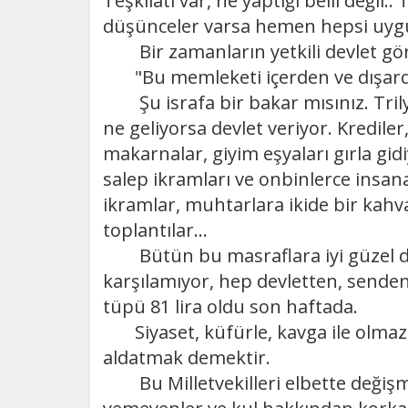
Teşkilatı var, ne yaptığı belli değil
düşünceler varsa hemen hepsi uygu
Bir zamanların yetkili devlet göre
"Bu memleketi içerden ve dışarda
Şu israfa bir bakar mısınız. Trilyo
ne geliyorsa devlet veriyor. Kredile
makarnalar, giyim eşyaları gırla gi
salep ikramları ve onbinlerce insan
ikramlar, muhtarlara ikide bir kahva
toplantılar...
Bütün bu masraflara iyi güzel di
karşılamıyor, hep devletten, senden
tüpü 81 lira oldu son haftada.
Siyaset, küfürle, kavga ile olmaz. 
aldatmak demektir.
Bu Milletvekilleri elbette değişmel