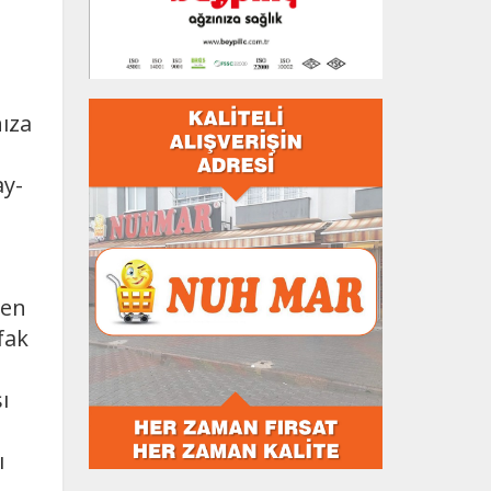
nıza
ay-
den
fak
ı
ı