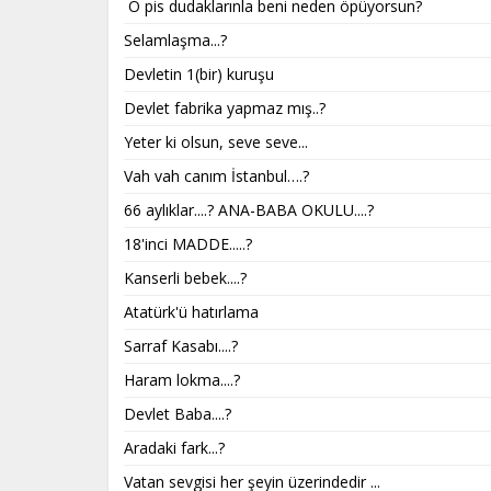
O pis dudaklarınla beni neden öpüyorsun?
Selamlaşma...?
Devletin 1(bir) kuruşu
Devlet fabrika yapmaz mış..?
Yeter ki olsun, seve seve...
Vah vah canım İstanbul….?
66 aylıklar....? ANA-BABA OKULU....?
18'inci MADDE.....?
Kanserli bebek....?
Atatürk'ü hatırlama
Sarraf Kasabı....?
Haram lokma....?
Devlet Baba....?
Aradaki fark...?
Vatan sevgisi her şeyin üzerindedir ...