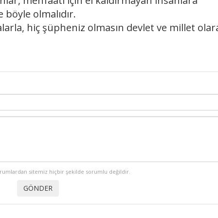
lar, menfaati için el kaldırmayan insanlara
e böyle olmalıdır.
la, hiç şüpheniz olmasın devlet ve millet olar
orumlardan sitemiz hiçbir şekilde sorumlu değildir.