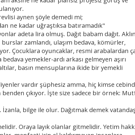
.. Tam aksine ne kadar plansız projesiz görüş ve
lanıyor.
vlisi aynen şöyle demedi mi;
n ne kadar uğraştıksa batıramadık"
nlar adeta lira olmuş. Dağıt babam dağıt. Aklı
r, burslar zamlandı, ulaşım bedava, kömürler,
diyor. Çocuklara oyuncaklar, resmi arabalardan ç
a bedava yemekler-ardı arkası gelmeyen aşırı
ltılar, basın mensuplarına ikide bir yemekli
yenler vardır şüphesiz amma, hiç kimse cebin
 benden çıkıyor. İşte size sadece bir örnek: Mut
İzanla, bilge ile olur. Dağıtmak demek vatandaş
idir. Oraya layık olanlar gitmelidir. Yetim hakk