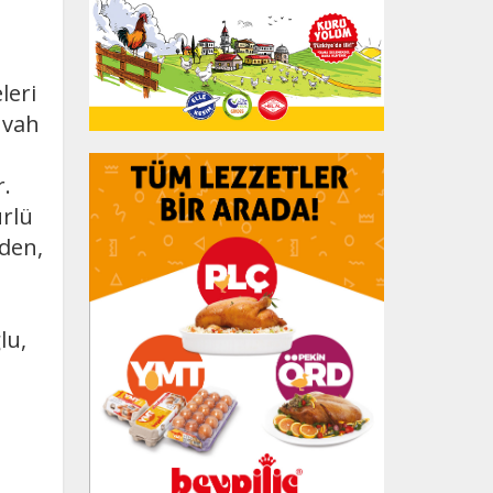
leri
 vah
.
ürlü
mden,
lu,