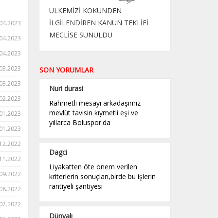
ÜLKEMİZİ KÖKÜNDEN
İLGİLENDİREN KANUN TEKLİFİ
04.2023
MECLİSE SUNULDU
04.2023
04.2023
03.2023
SON YORUMLAR
03.2023
Nuri durasi
02.2023
Rahmetli mesayi arkadaşımız
mevlüt tavisin kıymetli eşi ve
01.2023
yıllarca Boluspor'da
01.2023
12.2022
Dagci
11.2022
Liyakatten öte önem verilen
09.2022
kriterlerin sonuçları,birde bu işlerin
rantiyeli şantiyesi
08.2022
07.2022
Dünyalı