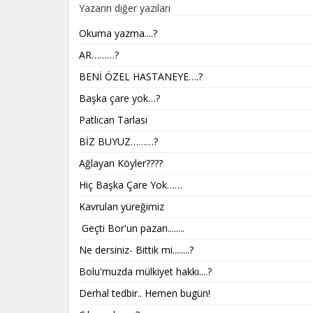
Yazarın diğer yazıları
Okuma yazma....?​​​​​​​
AR………?
BENİ ÖZEL HASTANEYE….?
Başka çare yok…?
Patlıcan Tarlası
BİZ BUYUZ………?
Ağlayan Köyler????
Hiç Başka Çare Yok……
Kavrulan yüreğimiz
Geçti Bor'un pazarı........
Ne dersiniz- Bittik mi........?
Bolu'muzda mülkiyet hakkı....?
Derhal tedbir.. Hemen bugün!