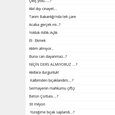
Çıkış yolu.......?
Akıl dışı cinayet....
Tarım Bakanlığı'nda tek çare
Acaba gerçek mi...?
Yokluk-Kıtlık-Açlık
Et- Ekmek
Aklım almıyor...
Buna can dayanmaz...?
NİÇİN DERS ALMIYORUZ ….?
Akıllara durgunluk!
Kalbimden bıçaklandım.....?
Sermayenin mahkumu çiftçi
Beton Çorbası.....?
30 milyon
Yüreğime bıçak saplandı....?