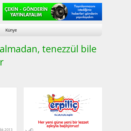
Künye
 almadan, tenezzül bile
r
lık 2013