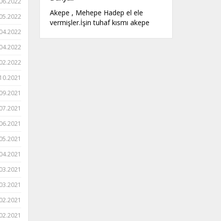
06.2022
Akepe , Mehepe Hadep el ele
05.2022
vermişler.İşin tuhaf kısmı akepe
04.2022
04.2022
02.2022
10.2021
09.2021
07.2021
06.2021
05.2021
04.2021
03.2021
03.2021
02.2021
02.2021