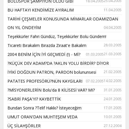
BOLUSPOR ŞAMPİYON OLDU GİBİ
25.04.2005
18.04.2005
BU HAFTAYI KENDİMİZE AYIRALIM
11.04.2005
TARİHİ ÇEŞMELER KONUSUNDA MİMARLAR ODAMIZDAN
ON YIL ÖNDEYİM
04.04.2005
Teşekkürler Fahri Gündüz, Teşekkürler Bolu Gündem!
Ticareti Bırakalım Birazda Ziraat'e Bakalım
28.03.2005
2004 BENİM İÇİN İYİ GEÇMEDİ (!) - Mİ?
21.03.2005
01.03.2005
?KÜÇÜK DEV ADAM?DA ?AKLIN YOLU BİRDİR? DİYOR
İYİKİ DOĞDUN PATRON, PARDON bolununsesi
21.02.2005
PATATES PROFESÖRÜ?NÜN KAYGILARI
14.02.2005
07.02.2005
?MİSYONERLERİN Bolu'da 8 KİLİSESİ VAR? MI?
31.01.2005
?SABRİ PAŞA'YI? KAYBETTİK
24.01.2005
Bundan Sonra ?Telif Hakkı? İsteyeceğim
17.01.2005
UMUT ORAN'DAN MUHTEŞEM VEDA
10.01.2005
ÜÇ SİLAHŞÖRLER
27.12.2004