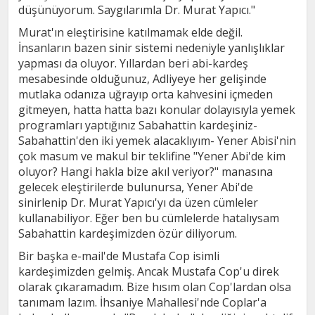
düşünüyorum. Saygılarımla Dr. Murat Yapıcı."
Murat'ın eleştirisine katılmamak elde değil.
İnsanların bazen sinir sistemi nedeniyle yanlışlıklar
yapması da oluyor. Yıllardan beri abi-kardeş
mesabesinde olduğunuz, Adliyeye her gelişinde
mutlaka odanıza uğrayıp orta kahvesini içmeden
gitmeyen, hatta hatta bazı konular dolayısıyla yemek
programları yaptığınız Sabahattin kardeşiniz-
Sabahattin'den iki yemek alacaklıyım- Yener Abisi'nin
çok masum ve makul bir teklifine "Yener Abi'de kim
oluyor? Hangi hakla bize akıl veriyor?" manasına
gelecek eleştirilerde bulunursa, Yener Abi'de
sinirlenip Dr. Murat Yapıcı'yı da üzen cümleler
kullanabiliyor. Eğer ben bu cümlelerde hatalıysam
Sabahattin kardeşimizden özür diliyorum.
Bir başka e-mail'de Mustafa Cop isimli
kardeşimizden gelmiş. Ancak Mustafa Cop'u direk
olarak çıkaramadım. Bize hısım olan Cop'lardan olsa
tanımam lazım. İhsaniye Mahallesi'nde Coplar'a