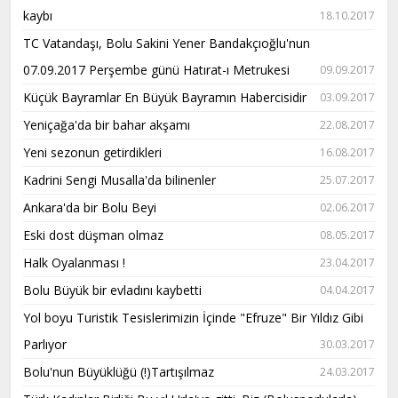
kaybı
18.10.2017
TC Vatandaşı, Bolu Sakini Yener Bandakçıoğlu'nun
07.09.2017 Perşembe günü Hatırat-ı Metrukesi
09.09.2017
Küçük Bayramlar En Büyük Bayramın Habercisidir
03.09.2017
Yeniçağa'da bir bahar akşamı
22.08.2017
Yeni sezonun getirdikleri
16.08.2017
Kadrini Sengi Musalla'da bilinenler
25.07.2017
Ankara'da bir Bolu Beyi
02.06.2017
Eski dost düşman olmaz
08.05.2017
Halk Oyalanması !
23.04.2017
Bolu Büyük bir evladını kaybetti
04.04.2017
Yol boyu Turistik Tesislerimizin İçinde "Efruze" Bir Yıldız Gibi
Parlıyor
30.03.2017
Bolu'nun Büyüklüğü (!)Tartışılmaz
24.03.2017