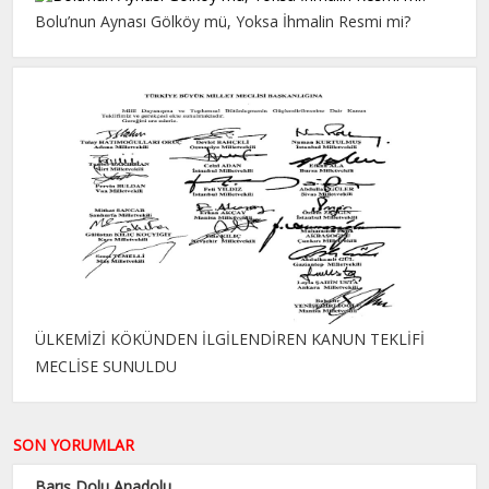
Bolu’nun Aynası Gölköy mü, Yoksa İhmalin Resmi mi?
ÜLKEMİZİ KÖKÜNDEN İLGİLENDİREN KANUN TEKLİFİ
MECLİSE SUNULDU
SON YORUMLAR
Barış Dolu Anadolu