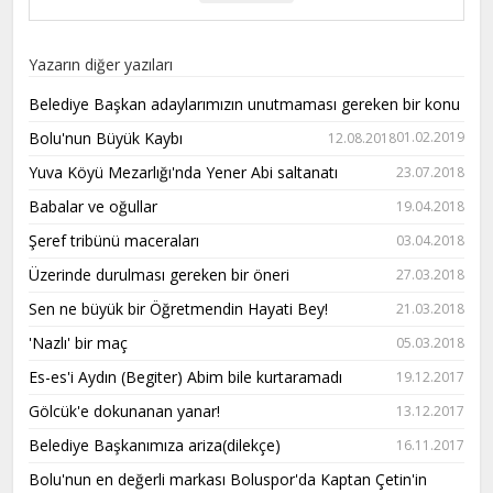
Yazarın diğer yazıları
Belediye Başkan adaylarımızın unutmaması gereken bir konu
Bolu'nun Büyük Kaybı
01.02.2019
12.08.2018
Yuva Köyü Mezarlığı'nda Yener Abi saltanatı
23.07.2018
Babalar ve oğullar
19.04.2018
Şeref tribünü maceraları
03.04.2018
Üzerinde durulması gereken bir öneri
27.03.2018
Sen ne büyük bir Öğretmendin Hayati Bey!
21.03.2018
'Nazlı' bir maç
05.03.2018
Es-es'i Aydın (Begiter) Abim bile kurtaramadı
19.12.2017
Gölcük'e dokunanan yanar!
13.12.2017
Belediye Başkanımıza ariza(dilekçe)
16.11.2017
Bolu'nun en değerli markası Boluspor'da Kaptan Çetin'in