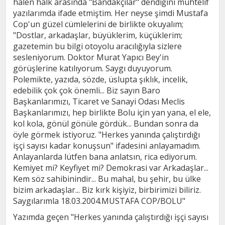
halen halk arasında "Bandakçılar" dendiğini muhtelif
yazılarımda ifade etmiştim. Her neyse şimdi Mustafa
Cop'un güzel cümlelerini de birlikte okuyalım;
"Dostlar, arkadaşlar, büyüklerim, küçüklerim;
gazetemin bu bilgi otoyolu aracılığıyla sizlere
sesleniyorum. Doktor Murat Yapıcı Bey'in
görüşlerine katılıyorum. Saygı duyuyorum.
Polemikte, yazıda, sözde, üslupta şıklık, incelik,
edebilik çok çok önemli... Biz sayın Baro
Başkanlarımızı, Ticaret ve Sanayi Odası Meclis
Başkanlarımızı, hep birlikte Bolu için yan yana, el ele,
kol kola, gönül gönüle gördük... Bundan sonra da
öyle görmek istiyoruz. "Herkes yanında çalıştırdığı
işçi sayısı kadar konuşsun" ifadesini anlayamadım.
Anlayanlarda lütfen bana anlatsın, rica ediyorum.
Kemiyet mi? Keyfiyet mi? Demokrasi var Arkadaşlar...
Kem söz sahibinindir... Bu mahal, bu şehir, bu ülke
bizim arkadaşlar... Biz kırk kişiyiz, birbirimizi biliriz.
Saygılarımla 18.03.2004.MUSTAFA COP/BOLU"
Yazımda geçen "Herkes yanında çalıştırdığı işçi sayısı