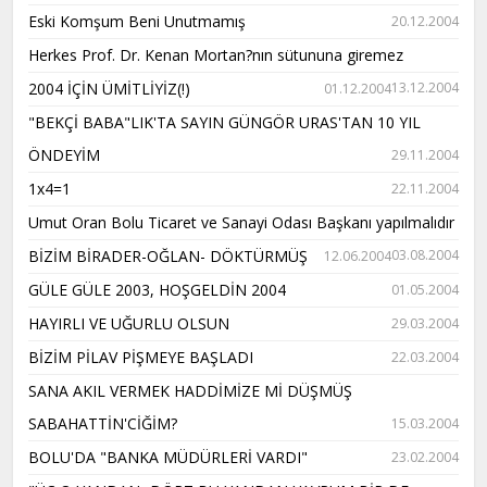
Eski Komşum Beni Unutmamış
20.12.2004
Herkes Prof. Dr. Kenan Mortan?nın sütununa giremez
2004 İÇİN ÜMİTLİYİZ(!)
13.12.2004
01.12.2004
"BEKÇİ BABA"LIK'TA SAYIN GÜNGÖR URAS'TAN 10 YIL
ÖNDEYİM
29.11.2004
1x4=1
22.11.2004
Umut Oran Bolu Ticaret ve Sanayi Odası Başkanı yapılmalıdır
BİZİM BİRADER-OĞLAN- DÖKTÜRMÜŞ
03.08.2004
12.06.2004
GÜLE GÜLE 2003, HOŞGELDİN 2004
01.05.2004
HAYIRLI VE UĞURLU OLSUN
29.03.2004
BİZİM PİLAV PİŞMEYE BAŞLADI
22.03.2004
SANA AKIL VERMEK HADDİMİZE Mİ DÜŞMÜŞ
SABAHATTİN'CİĞİM?
15.03.2004
BOLU'DA "BANKA MÜDÜRLERİ VARDI"
23.02.2004