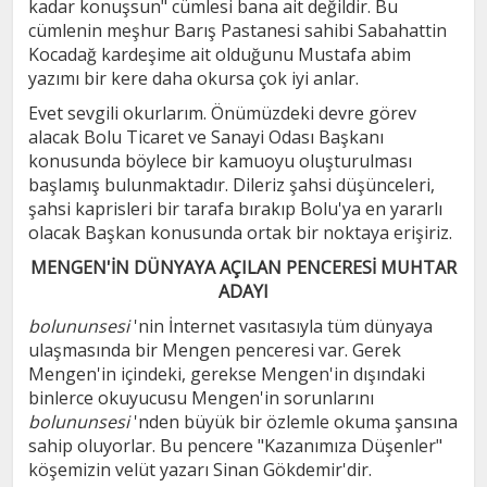
kadar konuşsun" cümlesi bana ait değildir. Bu
cümlenin meşhur Barış Pastanesi sahibi Sabahattin
Kocadağ kardeşime ait olduğunu Mustafa abim
yazımı bir kere daha okursa çok iyi anlar.
Evet sevgili okurlarım. Önümüzdeki devre görev
alacak Bolu Ticaret ve Sanayi Odası Başkanı
konusunda böylece bir kamuoyu oluşturulması
başlamış bulunmaktadır. Dileriz şahsi düşünceleri,
şahsi kaprisleri bir tarafa bırakıp Bolu'ya en yararlı
olacak Başkan konusunda ortak bir noktaya erişiriz.
MENGEN'İN DÜNYAYA AÇILAN PENCERESİ MUHTAR
ADAYI
bolununsesi
'nin İnternet vasıtasıyla tüm dünyaya
ulaşmasında bir Mengen penceresi var. Gerek
Mengen'in içindeki, gerekse Mengen'in dışındaki
binlerce okuyucusu Mengen'in sorunlarını
bolununsesi
'nden büyük bir özlemle okuma şansına
sahip oluyorlar. Bu pencere "Kazanımıza Düşenler"
köşemizin velüt yazarı Sinan Gökdemir'dir.