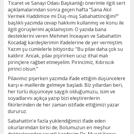
Ticaret ve Sanayi Odası Başkanlığı önerimle ilgili sert
açıklamalarından sonra geçen hafta "Sana Akıl
Vermek Haddimize mi Düş-müş Sabahattinciğim?"
başlıklı yazımda cevap hakkımı kullanmış ve konu ile
ilgili görüşlerimi açıklamıştım. O yazıda bana
desteklerini veren Mehmet İnceayan ve Sabahattin
Kocadağ kardeşlerimin ifadelerine de yer vermiştim.
Yazım şu cümlelerle bitiyordu: "Bu pilav daha çok su
kaldırır. Ancak, pilav pişirirken ucuz ithal malı
pirinçlere rağbet etmeyelim. Pirincimiz, Kıbrıscık
pirinci olsun."
Pilavımız pişerken yazımda ifade ettiğim düşüncelere
karşı e-maillerde gelmeye başladı. Biz yıllardan beri,
her türlü düşünceye saygılı olduğumuzu, isim ve
soyadlarını açıkça yazıp bizi eleştirenlerin
fikirlerinden de her zaman istifade ettiğimizi yazar
dururuz.
Sabahattin'e fazla yüklendiğimizi ifade eden
okurlarımdan birisi de; Bolumuzun en meşhur