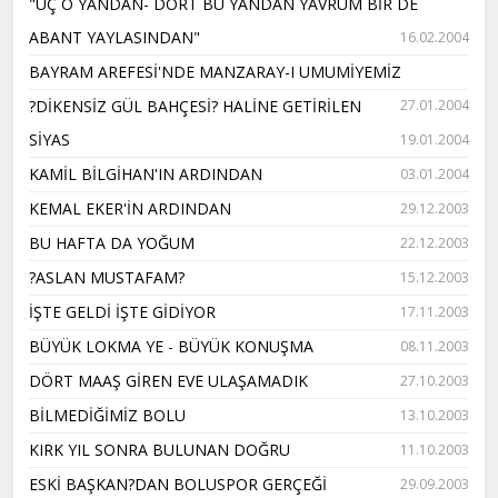
"ÜÇ O YANDAN- DÖRT BU YANDAN YAVRUM BİR DE
ABANT YAYLASINDAN"
16.02.2004
BAYRAM AREFESİ'NDE MANZARAY-I UMUMİYEMİZ
?DİKENSİZ GÜL BAHÇESİ? HALİNE GETİRİLEN
27.01.2004
SİYAS
19.01.2004
KAMİL BİLGİHAN'IN ARDINDAN
03.01.2004
KEMAL EKER'İN ARDINDAN
29.12.2003
BU HAFTA DA YOĞUM
22.12.2003
?ASLAN MUSTAFAM?
15.12.2003
İŞTE GELDİ İŞTE GİDİYOR
17.11.2003
BÜYÜK LOKMA YE - BÜYÜK KONUŞMA
08.11.2003
DÖRT MAAŞ GİREN EVE ULAŞAMADIK
27.10.2003
BİLMEDİĞİMİZ BOLU
13.10.2003
KIRK YIL SONRA BULUNAN DOĞRU
11.10.2003
ESKİ BAŞKAN?DAN BOLUSPOR GERÇEĞİ
29.09.2003