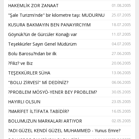
HAKEMLİK ZOR ZANAAT
01.08.2005
"Şale Turizmi'nde" bir kilometre taşı: MUDURNU
25.07.2005
KUSURA BAKMAYIN BEN PANAYIRCIYIM
18.07.2005
Göynük?ün de Gürcüler Konağı var
11.07.2005
Teşekkürler Sayın Genel Müdürüm
04.07.2005
Bolu Barosu?ndan bir ilk
27.06.2005
?Filiz? ve Biz
20.06.2005
TEŞEKKÜRLER SÜHA
13.06.2005
"BOLU ZİRVESİ" Mİ DEDİNİZ?
06.06.2005
?PROBLEM MÖSYÖ-YENER BEY PROBLEM?
30.05.2005
HAYIRLI OLSUN
23.05.2005
?MARİFET İLTİFATA TABİDİR?
16.05.2005
BOLUMUZUN MARKALARI ARTIYOR
02.05.2005
?ADI GÜZEL KENDİ GÜZEL MUHAMMED - Yunus Emre?