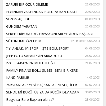
ZARURİ BİR ÖZÜR DİLEME
22.09.2003
ELGİNKAN VAKFI'NDAN BOLU'YA KAN NAKLİ
20.09.2003
SEZON AÇILDI
01.09.2003
GÜNDEM YARATAN
25.08.2003
ŞEREF TRİBÜNÜ REZERVASYONLARI YENİDEN BAŞLADI
SÜTUNUMU ÖZLEDİM
18.08.2003
12.08.2003
?İYİ AHLAK, İYİ SPOR - İŞTE BOLUSPOR?
04.08.2003
JEEP FOTO SAFARİ?NİN ARKA YÜZÜ
28.07.2003
?VALİ BABA?NIN? MUTLULUĞU
21.07.2003
FAMILY FİNANS BOLU ŞUBESİ BENİ BİR KERE
KANDIRABİLİR
14.07.2003
?ARSLANLAR? YENİ BAŞKANLARINI SEÇTİLER
07.07.2003
SENDE Mİ BÜRÜTÜS YA DA KÜÇÜK DEV ADAM
30.06.2003
Başyazar Baro Başkanı olursa?
23.06.2003