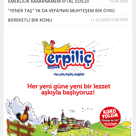
EMEKLİLİK KARARNAMEM İPTAL EDİLDİ
16.06.2003
"YENER TAŞ" YA DA VEFA?NIN MUHTEŞEM BİR ÖYKÜ
BEREKETLİ BİR KONU
10.06.2003
11.03.2003