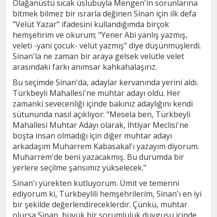
Olağanüstü sıcak üslubuyla Mengen'in sorunlarına
bitmek bilmez bir ısrarla değinen Sinan için ilk defa
"Velüt Yazar" ifadesini kullandığımda birçok
hemşehrim ve okurum; "Yener Abi yanlış yazmış,
veleti -yani çocuk- velüt yazmış" diye düşünmüşlerdi.
Sinan'la ne zaman bir araya gelsek velütle velet
arasındaki farkı anımsar kahkahalaşırız.
Bu seçimde Sinan'da, adaylar kervanında yerini aldı.
Türkbeyli Mahallesi'ne muhtar adayı oldu. Her
zamanki sevecenliği içinde bakınız adaylığını kendi
sütununda nasıl açıklıyor: "Mesela ben, Türkbeyli
Mahallesi Muhtar Adayı olarak, İhtiyar Meclisi'ne
boşta insan olmadığı için diğer muhtar adayı
arkadaşım Muharrem Kabasakal'ı yazayım diyorum.
Muharrem'de beni yazacakmış. Bu durumda bir
yerlere seçilme şansımız yükselecek."
Sinan'ı yürekten kutluyorum. Ümit ve temenni
ediyorum ki, Türkbeylili hemşehrilerim, Sinan'ı en iyi
bir şekilde değerlendireceklerdir. Çünkü, muhtar
olursa Sinan, büyük bir sorumluluk duygusu içinde