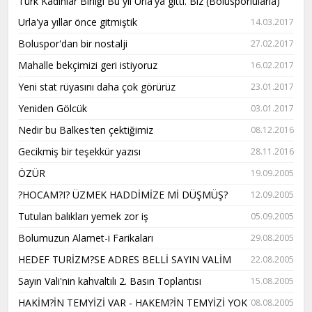
Türk Kadınlar Birliği Bu yıl Urla'ya gitti. Biz (Bolusporlularla)
Urla'ya yıllar önce gitmiştik
14.03.2017
Boluspor'dan bir nostalji
27.02.2017
Mahalle bekçimizi geri istiyoruz
16.02.2017
Yeni stat rüyasını daha çok görürüz
23.01.2017
Yeniden Gölcük
03.01.2017
Nedir bu Balkes'ten çektiğimiz
08.12.2016
Gecikmiş bir teşekkür yazısı
28.11.2016
ÖZÜR
19.09.2005
?HOCAM?I? ÜZMEK HADDİMİZE Mİ DÜŞMÜŞ?
12.09.2005
Tutulan balıkları yemek zor iş
05.09.2005
Bolumuzun Alamet-i Farikaları
29.08.2005
HEDEF TURİZM?SE ADRES BELLİ SAYIN VALİM
22.08.2005
Sayın Vali'nin kahvaltılı 2. Basın Toplantısı
15.08.2005
HAKİM?İN TEMYİZİ VAR - HAKEM?İN TEMYİZİ YOK
08.08.2005