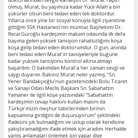
doktorlarından sevgili kardeşim Dr. Murat Yapıcı
olmuş. Murat, bu yaşımıza kadar Yüce Allah'a bin
şükürler olsun beni tedavi eden tek doktordur.
Yıllarca önce yine bir sosyal konuyla ilgili ziyaretine
gittiğim SSK Hastanesi'nin mümtaz Başhekimi Dr.
Recai Güroğlu kardeşimin makam odasında ilk defa
başıma gelen yüksek tansiyon rahatsızlığımı koşa
koşa gelip tedavi eden doktorumdur. O gün, anında
beni tedavi eden Murat'ın tavsiyeleriyle bugüne
kadar yüksek tansiyonu kontrol altına almayı
başardım. O bakımdan Murat'a her zaman sevgi ve
saygı duyarım. Bakınız Murat neler yazmış; "Sn.
Yener Bandakçıoğlu'nun gazetenizdeki Bolu Ticaret
ve Sanayi Odası Meclis Başkanı Sn. Sabahattin
Yamaner ile ilgili köşe yazısındaki "Sabahattin
kardeşimin cevap hakkını kullan-masını da
Türkçe'mizin meşhur tabirlerinden birinin
kapsamına girdiğini de düşünüyorum" şeklindeki
ifadesini şık bulmadığımı ve üslup olarak kendisine
yakıştıramadığımı ifade etmek için aradım. Herhalde
yanlış anlamaları önlemek için yapar diye