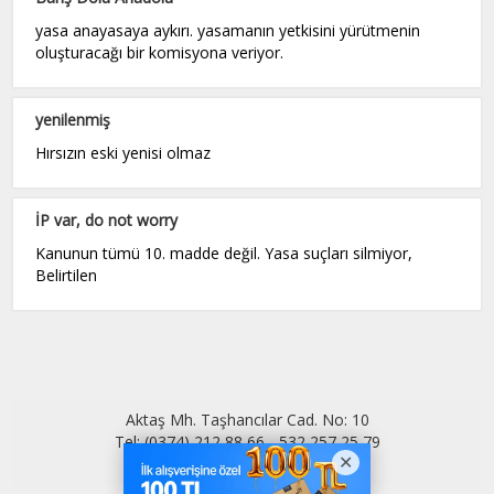
yasa anayasaya aykırı. yasamanın yetkisini yürütmenin
oluşturacağı bir komisyona veriyor.
yenilenmiş
Hırsızın eski yenisi olmaz
İP var, do not worry
Kanunun tümü 10. madde değil. Yasa suçları silmiyor,
Belirtilen
Aktaş Mh. Taşhancılar Cad. No: 10
Tel: (0374) 212 88 66 - 532 257 25 79
kamuran@bolununsesi.com