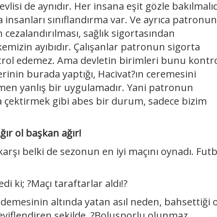
vlisi de aynıdır. Her insana eşit gözle bakılmalıd
insanları sınıflandırma var. Ve ayrıca patronun
cezalandırılması, sağlık sigortasından
kemizin ayıbıdır. Çalışanlar patronun sigorta
ntrol edemez. Ama devletin birimleri bunu kontr
rinin burada yaptığı, Hacivat?ın ceremesini
men yanlış bir uygulamadır. Yani patronun
na çektirmek gibi abes bir durum, sadece bizim
ğır ol başkan ağır!
arşı belki de sezonun en iyi maçını oynadı. Futb
i ki; ?Maçı taraftarlar aldı!?
le demesinin altında yatan asıl neden, bahsettiği o
eyiflendiren şekilde, ?Bolusporlu olunmaz,