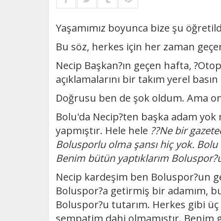
Yaşamımız boyunca bize şu öğretildi
Bu söz, herkes için her zaman geçerl
Necip Başkan?ın geçen hafta, ?Otop
açıklamalarını bir takım yerel basın
Doğrusu ben de şok oldum. Ama onl
Bolu'da Necip?ten başka adam yok m
yapmıştır. Hele hele
??Ne bir gazetec
Bolusporlu olma şansı hiç yok. Bolu ha
Benim bütün yaptıklarım Boluspor?u
Necip kardeşim ben Boluspor?un ge
Boluspor?a getirmiş bir adamım, b
Boluspor?u tutarım. Herkes gibi üç
sempatim dahi olmamıştır. Benim gi