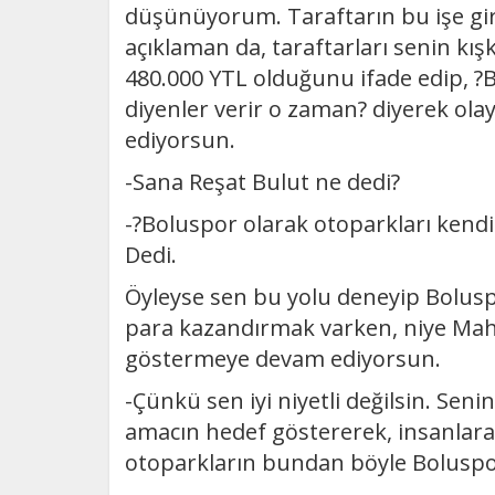
düşünüyorum. Taraftarın bu işe gi
açıklaman da, taraftarları senin kışk
480.000 YTL olduğunu ifade edip, ?B
diyenler verir o zaman? diyerek ola
ediyorsun.
-Sana Reşat Bulut ne dedi?
-?Boluspor olarak otoparkları kend
Dedi.
Öyleyse sen bu yolu deneyip Boluspor
para kazandırmak varken, niye Mahk
göstermeye devam ediyorsun.
-Çünkü sen iyi niyetli değilsin. Sen
amacın hedef göstererek, insanlara
otoparkların bundan böyle Boluspor 