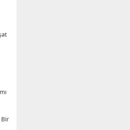
şat
ş
amı
 Bir