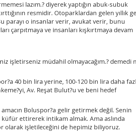
rmemesi lazım.? diyerek yaptığın abuk-subuk
ırttığının resmidir. Otoparklardan gelen yıllık ge
u parayı o insanlar verir, avukat verir, bunu
yları çarpıtmaya ve insanları kışkırtmaya devam
iniz işletirseniz müdahil olmayacağım.? demedi 
?a 40 bin lira yerine, 100-120 bin lira daha faz
eme?yi, Av. Reşat Bulut?u ve beni hedef
in amacın Boluspor?a gelir getirmek değil. Senin
 küfür ettirerek intikam almak. Ama aslında
olarak işletileceğini de hepimiz biliyoruz.