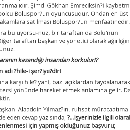
vranmalıdır. Şimdi Gökhan Emreciksin?i kaybet
utbolcu Boluspor?un oyuncusudur. Ondan en üst
 rakamlara satılması Boluspor?un menfaatinedir.
ara buluyorsu-nuz, bir taraftan da Bolu'nun
ğer taraftan başkan ve yönetici olarak ağırlığın
sunuz.
paranın kazandığı insandan korkulur!?
adı ?hile-i şer?iye?dir!
una karşı hile? yani, bazı açıklardan faydalanarak
ersi yönünde hareket etmek anlamına gelir. D
tir.
şkanı Alaaddin Yılmaz?ın, ruhsat müracaatıma
ade eden cevap yazısında;
?...işyerinizle ilgili olara
zenlenmesi için yapmış olduğunuz başvuru;