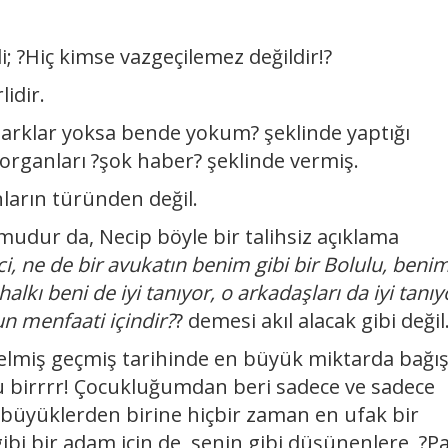
; ?Hiç kimse vazgeçilemez değildir!?
idir.
arklar yoksa bende yokum? şeklinde yaptığı
 organları ?şok haber? şeklinde vermiş.
arın türünden değil.
udur da, Necip böyle bir talihsiz açıklama
i, ne de bir avukatın benim gibi bir Bolulu, benim
lkı beni de iyi tanıyor, o arkadaşları da iyi tanıy
n menfaati içindir?
? demesi akıl alacak gibi değil
lmiş geçmiş tarihinde en büyük miktarda bağış
u birrrr! Çocukluğumdan beri sadece ve sadece
 büyüklerden birine hiçbir zaman en ufak bir
bi bir adam için de, senin gibi düşünenlere, ?P