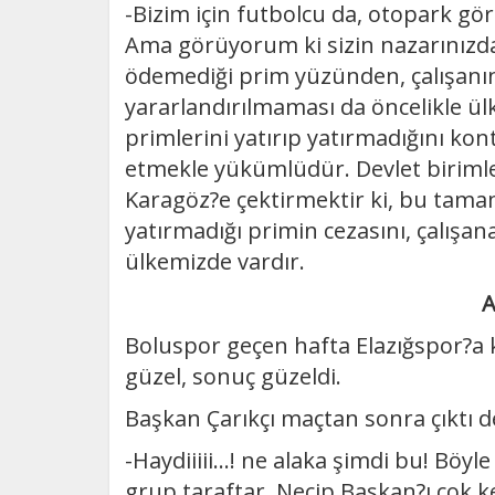
-Bizim için futbolcu da, otopark göre
Ama görüyorum ki sizin nazarınızda 
ödemediği prim yüzünden, çalışanın 
yararlandırılmaması da öncelikle ül
primlerini yatırıp yatırmadığını ko
etmekle yükümlüdür. Devlet birimle
Karagöz?e çektirmektir ki, bu tama
yatırmadığı primin cezasını, çalışa
ülkemizde vardır.
A
Boluspor geçen hafta Elazığspor?a k
güzel, sonuç güzeldi.
Başkan Çarıkçı maçtan sonra çıktı ded
-Haydiiiii...! ne alaka şimdi bu! Böy
grup taraftar, Necip Başkan?ı çok k