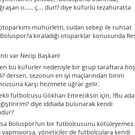
şan o...... ç.... dur!? diye küfürlü tezahüratta
 otoparkımı mühürletti, sudan sebep ile ruhsat
n Boluspor?a kiraladığı otoparklar konusunda Re
ıntı var Necip Başkan!
iren bu küfürler nedeniyle bir grup taraftara ho
ı? dersen, sezonun en iyi maçlarından birini
ncusuna karşı hezimete uğrar gelir.
nekli futbolcusu Gökhan Emreciksin için, ?Bu ad
eğiştiririm? diye iddiada bulunarak kendi
udur?
 olsa Boluspor?un bir futbolcusunu kötüleyemez.
m yapmıyorsa, yöneticiler de futbolculara kendi