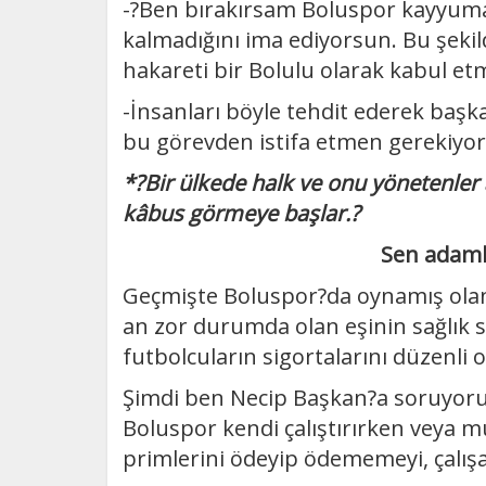
-?Ben bırakırsam Boluspor kayyuma
kalmadığını ima ediyorsun. Bu şekil
hakareti bir Bolulu olarak kabul et
-İnsanları böyle tehdit ederek başk
bu görevden istifa etmen gerekiyor
*?Bir ülkede halk ve onu yönetenler
kâbus görmeye başlar.?
Sen adamla
Geçmişte Boluspor?da oynamış olan b
an zor durumda olan eşinin sağlık
futbolcuların sigortalarını düzenli o
Şimdi ben Necip Başkan?a soruyorum,
Boluspor kendi çalıştırırken veya müt
primlerini ödeyip ödememeyi, çalışan