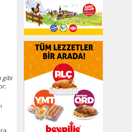
 gibi
or.
.
ı
ara