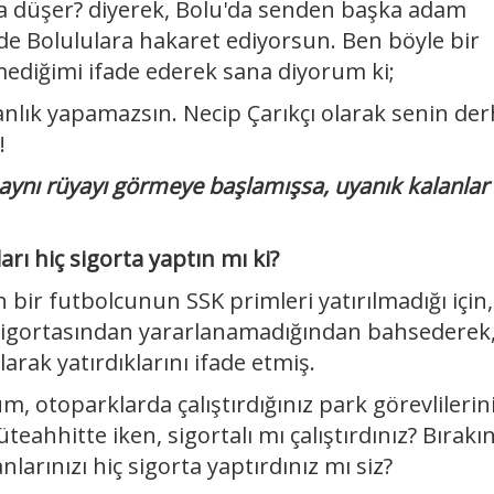
 düşer? diyerek, Bolu'da senden başka adam
de Bolululara hakaret ediyorsun. Ben böyle bir
mediğimi ifade ederek sana diyorum ki;
anlık yapamazsın. Necip Çarıkçı olarak senin der
!
 aynı rüyayı görmeye başlamışsa, uyanık kalanlar
rı hiç sigorta yaptın mı ki?
ir futbolcunun SSK primleri yatırılmadığı için,
 sigortasından yararlanamadığından bahsederek
larak yatırdıklarını ifade etmiş.
 otoparklarda çalıştırdığınız park görevlilerini
eahhitte iken, sigortalı mı çalıştırdınız? Bırakı
larınızı hiç sigorta yaptırdınız mı siz?