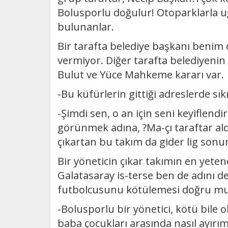
Bolusporlu doğulur! Otoparklarla uğra
bulunanlar.
Bir tarafta belediye başkanı benim
vermiyor. Diğer tarafta belediyeni
Bulut ve Yüce Mahkeme kararı var.
-Bu küfürlerin gittiği adreslerde sık
-Şimdi sen, o an için seni keyiflend
görünmek adına, ?Ma-çı taraftar ald
çıkartan bu takım da gider lig sonu
Bir yöneticin çıkar takımın en yete
Galatasaray is-terse ben de adını d
futbolcusunu kötülemesi doğru m
-Bolusporlu bir yönetici, kötü bile
baba çocukları arasında nasıl ayırı