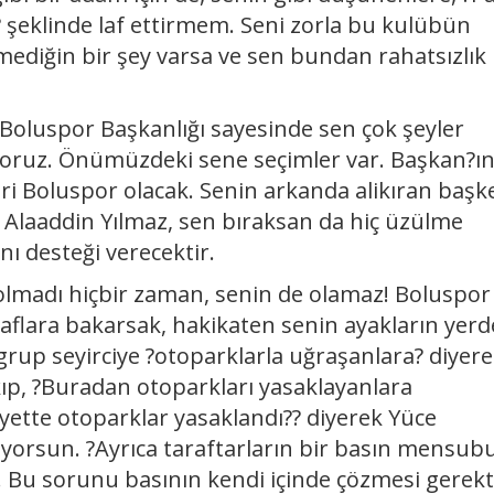
şeklinde laf ettirmem. Seni zorla bu kulübün
diğin bir şey varsa ve sen bundan rahatsızlık
luspor Başkanlığı sayesinde sen çok şeyler
iyoruz. Önümüzdeki sene seçimler var. Başkan?ı
ri Boluspor olacak. Senin arkanda alikıran baş
 Alaaddin Yılmaz, sen bıraksan da hiç üzülme
ı desteği verecektir.
olmadı hiçbir zaman, senin de olamaz! Boluspor
n laflara bakarsak, hakikaten senin ayakların yer
grup seyirciye ?otoparklarla uğraşanlara? diyer
kıp, ?Buradan otoparkları yasaklayanlara
yette otoparklar yasaklandı?? diyerek Yüce
iyorsun. ?Ayrıca taraftarların bir basın mensu
Bu sorunu basının kendi içinde çözmesi gerekti