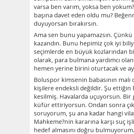
varsa ben varım, yoksa ben yokum? 
başına davet eden oldu mu? Beğenme
duyuyorsan bırakırsın.
Ama sen bunu yapamazsın. Çünkü Bo
kazandın. Bunu hepimiz çok iyi bil
seçimlerde en büyük kozlarından bi
olarak, para bulmana yardımcı olan
hemen yerine birini oturtacak ve ayn
Boluspor kimsenin babasının malı 
kişilere endeksli değildir. Şu ettiği
kesilmiş. Havalarda uçuyorsun. Bir 
küfür ettiriyorsun. Ondan sonra çı
soruyorum, şu ana kadar hangi vila
Mahkeme?nin kararına karşı suç işl
hedef almasını doğru bulmuyorum. 