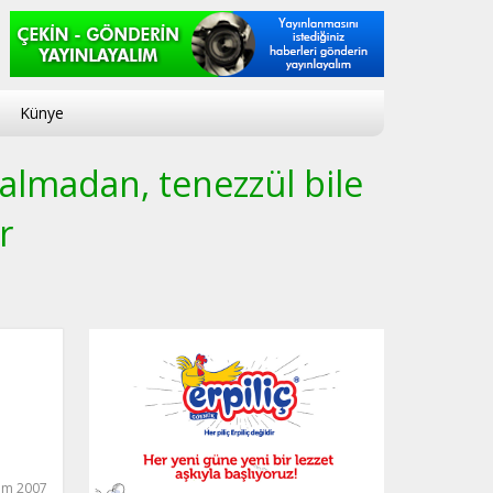
Künye
 almadan, tenezzül bile
r
ım 2007