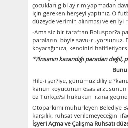
çocukları gibi ayırım yapmadan da
için gereken herşeyi yaptınız. O f
düzeyde verimin alınması ve en iyi
-Ama siz bir taraftan Boluspor?a p
paralarını böyle savu-ruyorsunuz. Di
koyacağınıza, kendinizi hafifletiyor
*?İnsanın kazandığı paradan değil, 
Bunun 
Hile-i şer?iye, günümüz diliyle ?kan
kanun koyucunun esas arzusunun t
öz Türkçe?si hukukun ırzına geçmek
Otoparkımı mühürleyen Belediye Ba
karşılık, ruhsat verilemeyeceğini if
İşyeri Açma ve Çalışma Ruhsatı dü