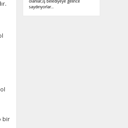
olanlar,iş belediyeye gelince
ır.
saydırıyorlar...
ol
ol
 bir