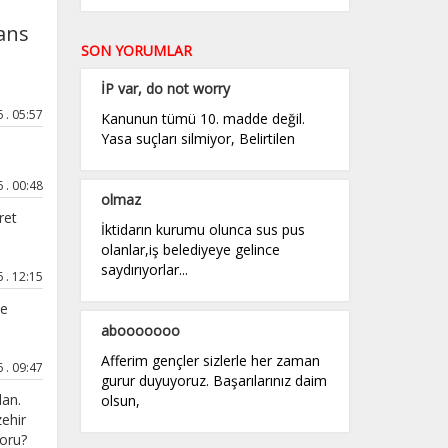
rans
SON YORUMLAR
İP var, do not worry
 . 05:57
Kanunun tümü 10. madde değil.
Yasa suçları silmiyor, Belirtilen
 . 00:48
olmaz
ret
İktidarın kurumu olunca sus pus
olanlar,iş belediyeye gelince
saydırıyorlar...
 . 12:15
ve
abooooooo
Afferim gençler sizlerle her zaman
 . 09:47
gurur duyuyoruz. Başarılarınız daim
lan.
olsun,
zehir
soru?