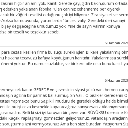
zasının hiçbir anlamı yok. Kanıtı Gerede çayı,gidin bakın,durum ortada.
arj ederken yakalanan fabrika "ulan canınız cehenneme be" diyerek
ak bir züğürt tesellisi olduğunu çok iyi biliyoruz. Zira siyaset ve ser
ar.Yoksa kamuoyunda, yorumlarda "önceki valiyi Geredeki deri sanayi
ine bişey değişeceğine umudumuz yok. Yine de sayın Vali'nin konuya
lsa bir teselli ve teşekkür sebebi.
6 Haziran 2026
para cezası kesilen firma bu suçu sürekli işler. Bı kere yakalanmış ol
amu hakkına tecavüzü kafaya koyduğunun kanıtıdır. Yakalanmasa sürekl
r önemi yoktur. Bu namussuzluktur, ve bir kere bile olsa bunu kasıtlı y
6 Haziran 2026
 vermeyecek kadar GEREDE ve çevresinin siyasi gücü var . hemen çarey
aşın ağzına bir parmak bal sürmüş. Sn Vali . O pislikler Geredenin O
tası Yapmakta bunu Sağlık il müdürü de geredeli olduğu halde bilmek
 ile bu işi ceza kesmekle kapatacağınızı sanıyorsanız Aldanıyorsunuz
amadım. Belli ki sizi iyi koruyan bir çevre var. BÜYÜKSU deresine Ka
rdaki Kaçak Yapılaşmayı görmezden geliyorsunuz. vatandaşın araçların
ne soruşturma izni vermiyorsunuz Ama ben size buradan Yazıyorum Siz