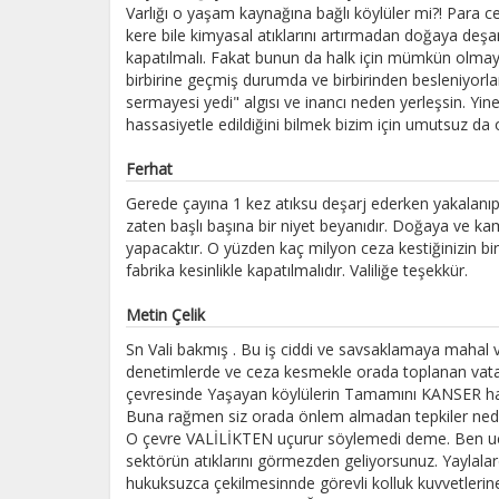
Varlığı o yaşam kaynağına bağlı köylüler mi?! Para ce
kere bile kimyasal atıklarını artırmadan doğaya deş
kapatılmalı. Fakat bunun da halk için mümkün olmayac
birbirine geçmiş durumda ve birbirinden besleniyorl
sermayesi yedi" algısı ve inancı neden yerleşsin. Y
hassasiyetle edildiğini bilmek bizim için umutsuz da o
Ferhat
Gerede çayına 1 kez atıksu deşarj ederken yakalanıp 
zaten başlı başına bir niyet beyanıdır. Doğaya ve k
yapacaktır. O yüzden kaç milyon ceza kestiğinizin bi
fabrika kesinlikle kapatılmalıdır. Valiliğe teşekkür.
Metin Çelik
Sn Vali bakmış . Bu iş ciddi ve savsaklamaya mahal
denetimlerde ve ceza kesmekle orada toplanan vatand
çevresinde Yaşayan köylülerin Tamamını KANSER has
Buna rağmen siz orada önlem almadan tepkiler nedeni
O çevre VALİLİKTEN uçurur söylemedi deme. Ben uçur
sektörün atıklarını görmezden geliyorsunuz. Yaylala
hukuksuzca çekilmesinnde görevli kolluk kuvvetleri