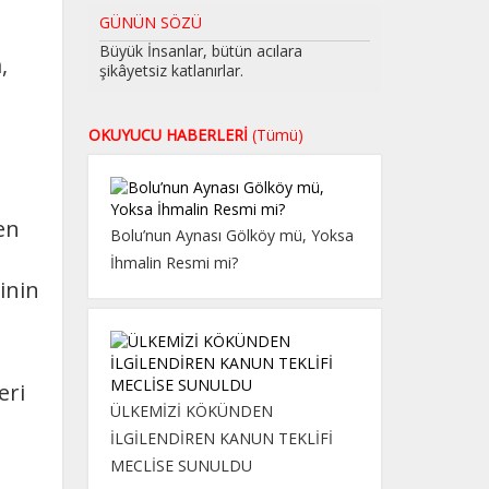
GÜNÜN SÖZÜ
Büyük İnsanlar, bütün acılara
,
şikâyetsiz katlanırlar.
OKUYUCU HABERLERİ
(Tümü)
den
Bolu’nun Aynası Gölköy mü, Yoksa
İhmalin Resmi mi?
rinin
eri
ÜLKEMİZİ KÖKÜNDEN
İLGİLENDİREN KANUN TEKLİFİ
MECLİSE SUNULDU