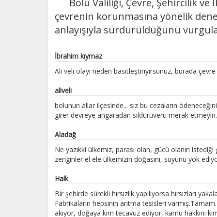
Bolu Valiliği, Çevre, Şehircilik ve İk
çevrenin korunmasına yönelik deneti
anlayışıyla sürdürüldüğünü vurgula
İbrahim kıymaz
Ali veli olayı neden basitleştiriyırsunuz, burada çevr
aliveli
bolunun allar ilçesinde... siz bu cezaların ödeneceğ
girer devreye angaradan sildürüverü merak etmeyin..
Aladağ
Ne yazıkki ülkemiz, parası olan, gücü olanın istediği
zenginler el ele ülkemizin doğasını, suyunu yok ediyo
Halk
Bir şehirde sürekli hırsızlık yapılıyorsa hırsızları ya
Fabrikaların hepsinin arıtma tesisleri varmış.Tamam.
akıyor, doğaya kim tecavüz ediyor, kamu hakkını kim