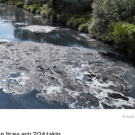
6 Hazir
lirayı aştı 7/24 takip ...