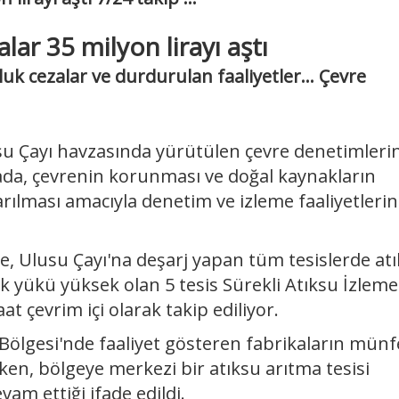
lar 35 milyon lirayı aştı
uk cezalar ve durdurulan faaliyetler... Çevre
u Çayı havzasında yürütülen çevre denetimleri
amada, çevrenin korunması ve doğal kaynakların
tarılması amacıyla denetim ve izleme faaliyetlerin
, Ulusu Çayı'na deşarj yapan tüm tesislerde at
ik yükü yüksek olan 5 tesis Sürekli Atıksu İzleme
t çevrim içi olarak takip ediliyor.
gesi'nde faaliyet gösteren fabrikaların münfe
rken, bölgeye merkezi bir atıksu arıtma tesisi
am ettiği ifade edildi.