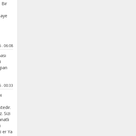
 Bir
maye
 . 06:08
ması
i
apan
 . 00:33
i
tedir.
. Sizi
natlı
ı
i er Ya