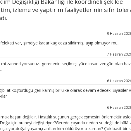
lim Değişikliği Bakanlığı ile koordineli şekilde
m, izleme ve yaptırım faaliyetlerinin sıfır tole
dı.
9 Haziran 2026
e felekati var, şimdiye kadar kaç ceza sildirmiş, ayıp olmuyor mu,
7 Haziran 2026
ini mi zannediyorsunuz.. geredenin seçilmişi yüce insan zengün olan haz
.
6 Haziran 2026
 gibi at koşturduğu geri kalmış bir ülke olarak devam edecek. Siyasiler 
rlar
6 Haziran 2026
kalamak başarı değildir. Hırsızlık suçunun gerçekleşmesini önlemektir aslo
Doğa için bu neyi değiştiriyor?Gerede çayında neden su değil de hâlâ 
 çalıyor,doğal yaşamı,canlıları kim öldürüyor o zaman? Çok basit bir 