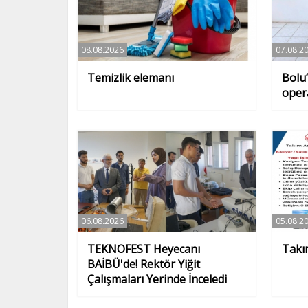
08.08.2026
07.08.2
Temizlik elemanı
Bolu
oper
06.08.2026
05.08.2
TEKNOFEST Heyecanı
Takı
BAİBÜ'de! Rektör Yiğit
Çalışmaları Yerinde İnceledi