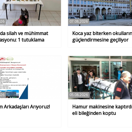
026
07.08.2026
’da silah ve mühimmat
Koca yaz biterken okulları
asyonu: 1 tutuklama
güçlendirmesine geçiliyor
026
05.08.2026
m Arkadaşları Arıyoruz!
Hamur makinesine kaptırdı
eli bileğinden koptu